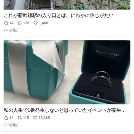
これが新幹線駅の入り口とは、にわかに信じがたい
14
126
1,466
返
リ
い
19時間前
信
ポ
い
数
ス
ね
ト
数
数
私の人生で1番発生しないと思っていたイベントが発生し
ました
38
115
16,865
返
リ
い
21時間前
信
ポ
い
数
ス
ね