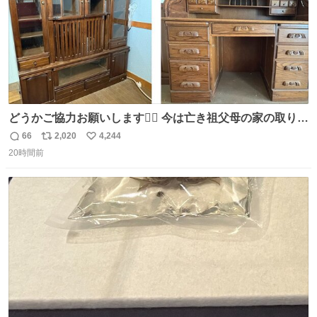
どうかご協力お願いします🙇‍♂️ 今は亡き祖父母の家の取り壊
しが決まり、どうしても処分して欲しくない食器棚と机の
66
2,020
4,244
返
リ
い
引き取り手を探しております この2つは私の祖母が当初一
20時間前
信
ポ
い
目惚れで購入したもので、祖母はc型肝炎で58歳という若
数
ス
ね
さで亡くなりましたが、この家具達をとても大切にしてお
ト
数
数
りました 続く↓