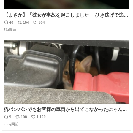
【まさか】「彼女が事故を起こしました」 ひき逃げで逃走
した男、AIの相談履歴で“ウソ発覚” 警察が男のスマホを押
40
154
904
返
リ
い
収して解析すると、出頭する前に事故の詳しい状況やどう
7時間前
信
ポ
い
対応すればいいかをAIに相談していたことがわかった。し
数
ス
ね
かし、AIの回答は「正直に警察に話すように」だった。
ト
数
数
猫バンバンでもお客様の車両から出てこなかったにゃんこ
🐈 救出しようとした工場長が腕を引っ掻かれ、ぱんぱんに
9
108
1,120
返
リ
い
膨れ上がり、傷だらけ血だらけになりながらも何とか救出
23時間前
信
ポ
い
したこの子はその後、工場長の家の子になりました😌💕
数
ス
ね