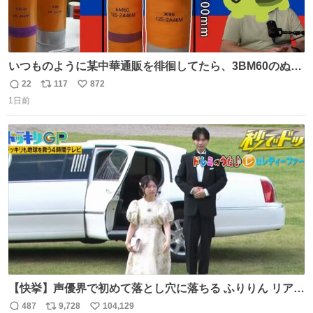
いつものように某中華通販を徘徊してたら、3BM60のぬい
ぐるみを発見してしまった…。
22
117
872
返
リ
い
1日前
信
ポ
い
数
ス
ね
ト
数
数
【快挙】声優界で初めて落とし穴に落ちる ふりりん リアク
ションが最高過ぎる🤣 #ドッキリGP #降幡愛
487
9,728
104,129
返
リ
い