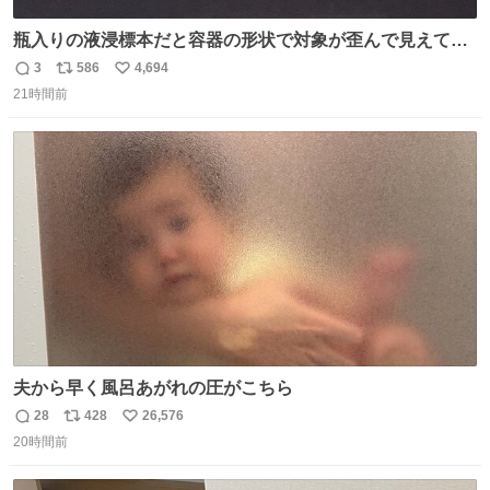
瓶入りの液浸標本だと容器の形状で対象が歪んで見えてし
まうことから、なるべく歪みがない状態で観察しやすいよ
3
586
4,694
返
リ
い
うにこのような形で保存していると前に科博の先生から教
21時間前
信
ポ
い
えてもらった #国立科学博物館
数
ス
ね
ト
数
数
夫から早く風呂あがれの圧がこちら
28
428
26,576
返
リ
い
20時間前
信
ポ
い
数
ス
ね