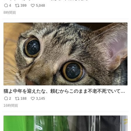
ドシちゃん、入社3日目にして自社の取り扱い商品を一生
4
399
5,048
返
リ
い
懸命PRしててほんまに…………
8時間前
信
ポ
い
数
ス
ね
ト
数
数
猫よ中年を迎えたな、頼むからこのまま不老不死でいてく
れ…と願ってから、いや人間の家族が死に絶えて猫だけこ
2
188
3,145
返
リ
い
の世に置いていくなんてひどいことはできない…と思って
16時間前
信
ポ
い
から、猫のこの可愛さと愛嬌なら未来永劫ほかの人間に可
数
ス
ね
愛がられて困ることもなかろうなと思ったのでやっぱり猫
ト
数
数
よ不老不死でいてくれ