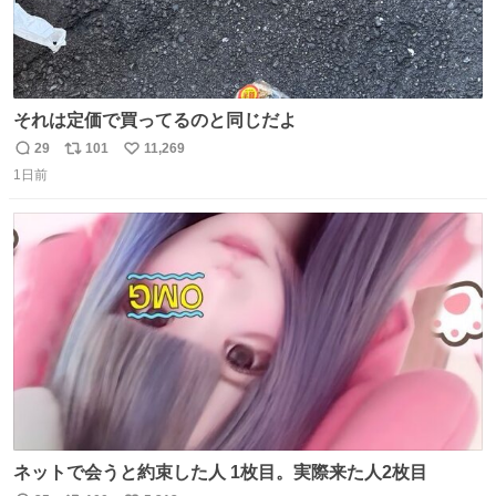
それは定価で買ってるのと同じだよ
29
101
11,269
返
リ
い
1日前
信
ポ
い
数
ス
ね
ト
数
数
ネットで会うと約束した人 1枚目。実際来た人2枚目