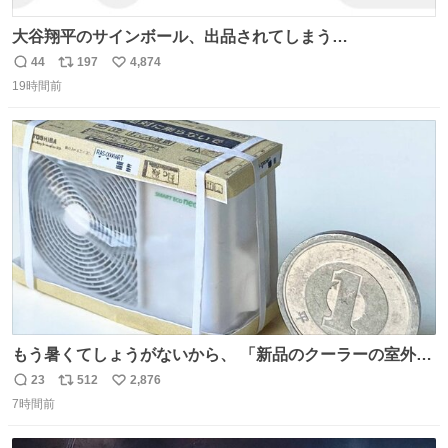
大谷翔平のサインボール、出品されてしまう…
44
197
4,874
返
リ
い
19時間前
信
ポ
い
数
ス
ね
ト
数
数
もう暑くてしょうがないから、 「新品のクーラーの室外機
のミニチュア」 でも見ていってよ
23
512
2,876
返
リ
い
7時間前
信
ポ
い
数
ス
ね