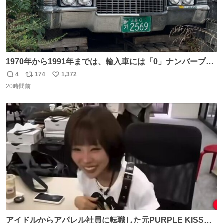
1970年から1991年までは、輸入車には「0」ナンバープレ
ートが使用されていました。 その後、この制度は廃止さ
4
174
1,372
返
リ
い
れ、すべての「0」ナンバープレートは抹消・無効化され
20時間前
信
ポ
い
ました。 ところが最近、その「0」ナンバープレートを装
数
ス
ね
着した車両が発見されました。 今でも残っていること自体
ト
数
数
が奇跡です……。
アイドルからアパレル社員に転職した元PURPLE KISSの