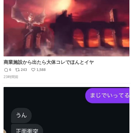
数
商業施設から出たら大体コレでほんとイヤ
6
243
1,588
返
リ
い
23時間前
信
ポ
い
数
ス
ね
ト
数
数