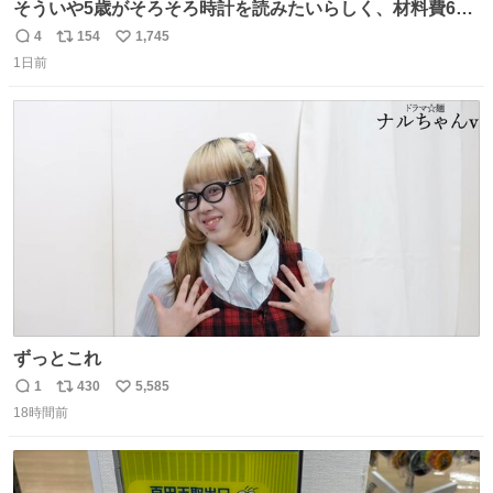
そういや5歳がそろそろ時計を読みたいらしく、材料費600
円で作れる知育時計作ってみた！ めっちゃ簡単！ ありがと
4
154
1,745
返
リ
い
う先人！
1日前
信
ポ
い
数
ス
ね
ト
数
数
ずっとこれ
1
430
5,585
返
リ
い
18時間前
信
ポ
い
数
ス
ね
ト
数
数