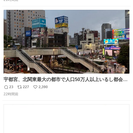
信
ポ
い
数
ス
ね
ト
数
数
宇都宮、北関東最大の都市で人口50万人以上いるし都会何
だろうなと思っていたら想像以上に都会で興奮した
23
227
2,390
返
リ
い
22時間前
信
ポ
い
数
ス
ね
ト
数
数