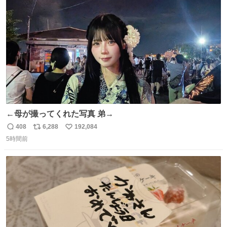
ト
数
数
←母が撮ってくれた写真 弟→
408
6,288
192,084
返
リ
い
5時間前
信
ポ
い
数
ス
ね
ト
数
数