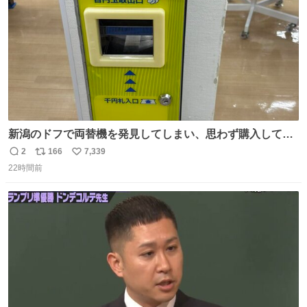
新潟のドフで両替機を発見してしまい、思わず購入してし
まい大阪に発送するイベントが発生
2
166
7,339
返
リ
い
22時間前
信
ポ
い
数
ス
ね
ト
数
数