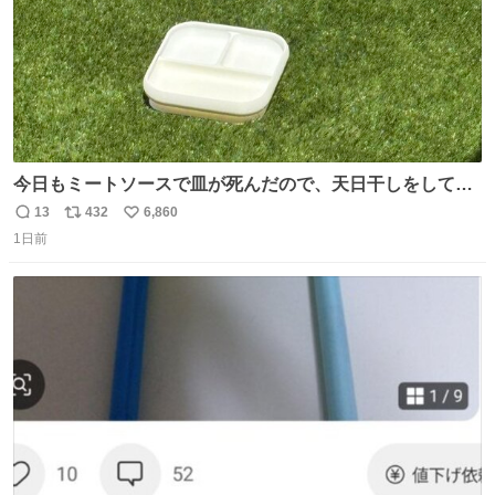
今日もミートソースで皿が死んだので、天日干しをしてい
ます🍝 ありがとう先人の知恵
13
432
6,860
返
リ
い
1日前
信
ポ
い
数
ス
ね
ト
数
数