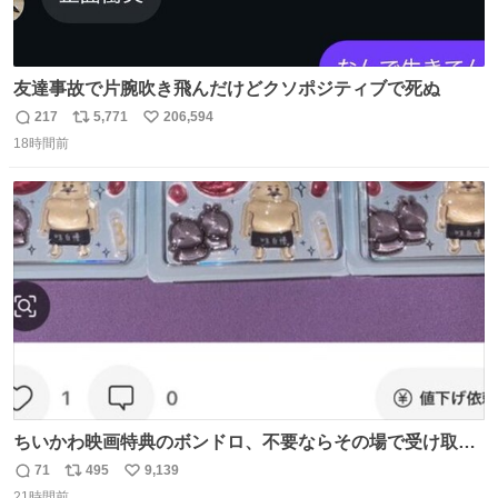
友達事故で片腕吹き飛んだけどクソポジティブで死ぬ
217
5,771
206,594
返
リ
い
18時間前
信
ポ
い
数
ス
ね
ト
数
数
ちいかわ映画特典のボンドロ、不要ならその場で受け取り
辞退すれば良いのに白々しい
71
495
9,139
返
リ
い
21時間前