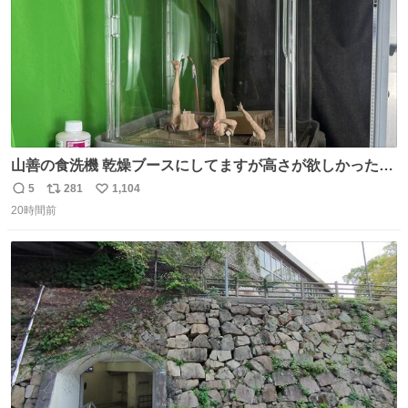
山善の食洗機 乾燥ブースにしてますが高さが欲しかったの
でコレクションケースを置くだけのツルセコ改造 扉が手前
5
281
1,104
返
リ
い
に開き天井の温度もしっかり上がるのでかなり使いやすく
20時間前
信
ポ
い
なりました😎
数
ス
ね
ト
数
数