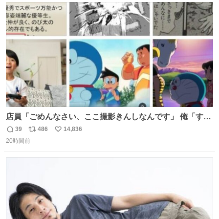
ト
数
数
店員「ごめんなさい、ここ撮影きんしなんです」 俺「すみ
ません！すぐ消します」 店員「念のためフォルダから消し
39
486
14,836
返
リ
い
てるところ見せて頂けますか？」 俺「はい…」
20時間前
信
ポ
い
数
ス
ね
ト
数
数