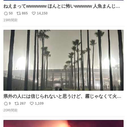
ねえまってwwwwww ほんとに怖いwwwww 人魚まんじゅ
う買ってきたから私も永遠のいのちを…ぐへへ…と思いな
50
865
14,150
返
リ
い
がら1つ食べたら 奥歯欠けたんだけど！！！！？？？ しか
19時間前
信
ポ
い
もガッツリ😭 まんじゅうだよ？？？？？？ ガリッて言っ
数
ス
ね
たから何？と思って口から出したら自分の歯wwwwww セ
ト
数
数
イレーンの呪いじゃん😭
県外の人には信じられないと思うけど、霧じゃなくて火山
灰です🌋 #桜島
9
267
1,109
返
リ
い
20時間前
信
ポ
い
数
ス
ね
ト
数