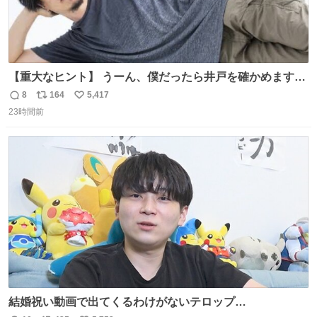
【重大なヒント】 うーん、僕だったら井戸を確かめますけ
どね
8
164
5,417
返
リ
い
23時間前
信
ポ
い
数
ス
ね
ト
数
数
結婚祝い動画で出てくるわけがないテロップ