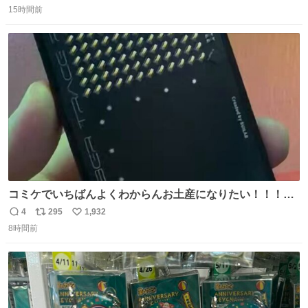
15時間前
信
ポ
い
数
ス
ね
ト
数
数
コミケでいちばんよくわからんお土産になりたい！！！！
#C108
4
295
1,932
返
リ
い
8時間前
信
ポ
い
数
ス
ね
ト
数
数