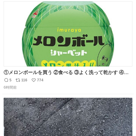
ト
数
数
①メロンボールを買う ②食べる ③よく洗って乾かす ④か
わいい
5
116
774
返
リ
い
6時間前
信
ポ
い
数
ス
ね
ト
数
数