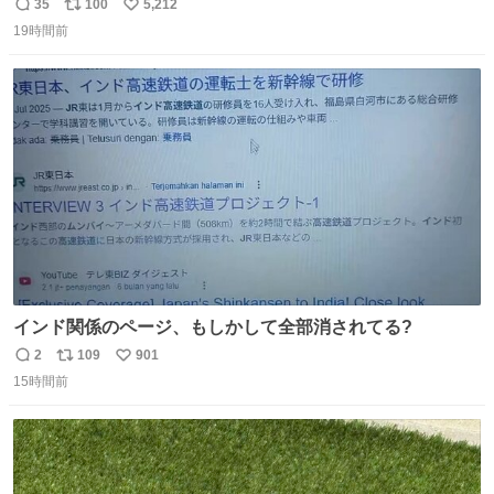
35
100
5,212
返
リ
い
19時間前
信
ポ
い
数
ス
ね
ト
数
数
インド関係のページ、もしかして全部消されてる?
2
109
901
返
リ
い
15時間前
信
ポ
い
数
ス
ね
ト
数
数