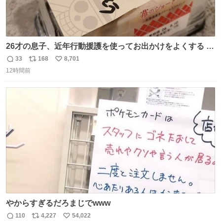
26才の息子、近年行動援護を使ってお出かけをよくする 親
との外出はもう嫌らしい。 中身は小学生位なのに小癪な😅
33
168
8,701
返
リ
い
昨日は夜のショッピングモールに行った 先に寝といてよ❗
12時間前
信
ポ
い
と何度も何度も言い残して。 起きたら冷蔵庫に… ああ、こ
数
ス
ね
れ買いに行ってくれたんだ…😭
ト
数
数
やからすぎるだろまじでwww
110
4,227
54,022
返
リ
い