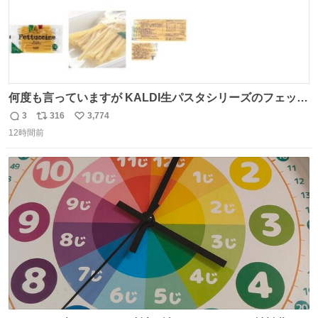
何度も言っていますが KALDI生パスタシリーズのフェット
チーネは 真剣(ガチ)で美味いぞ
3
316
3,774
返
リ
い
12時間前
信
ポ
い
数
ス
ね
ト
数
数