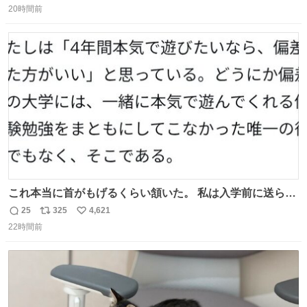
20時間前
信
ポ
い
数
ス
ね
ト
数
数
これ本当に首がもげるくらい頷いた。 私は入学前に送られ
てきた、大学のサークル紹介冊子を見た時点で終わりを感
25
325
4,621
返
リ
い
じたので、女子大でもないくせに偏差値の高い大学のイン
22時間前
信
ポ
い
カレサークルに突撃して所属するという奇行で事なきを得
数
ス
ね
た。 高偏差値に行けないならせめてそれくらいした方が予
ト
数
数
後がいいです。 https://t.co/9nMHIrETkw