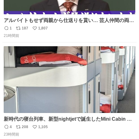
アルバイトもせず両親から仕送りを貰い… 芸人仲間の両親
のスネまでかじる!? ドンデコルテ銀次⚡️ 無料見逃し配信は
1
187
1,807
返
リ
い
こちらから ▶︎abema.go.link/gBLVb ◤しくじり先生
21時間前
信
ポ
い
ABEMAにて毎週最新話無料配信中◢ @10000nabe
数
ス
ね
@akmllube0617
ト
数
数
新時代の寝台列車、新型nightjetで誕生したMini Cabin ま
さに走るカプセルホテルといった感じで、一人旅で利用す
4
208
1,105
返
リ
い
るのにはちょうどいい設備。 他の人も言ってましたが、サ
23時間前
信
ポ
い