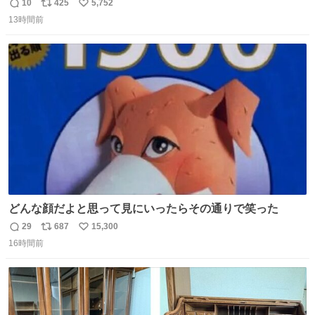
youtu.be/4pJ7U22AYtw
10
425
5,752
返
リ
い
13時間前
信
ポ
い
数
ス
ね
ト
数
数
どんな顔だよと思って見にいったらその通りで笑った
29
687
15,300
返
リ
い
16時間前
信
ポ
い
数
ス
ね
ト
数
数