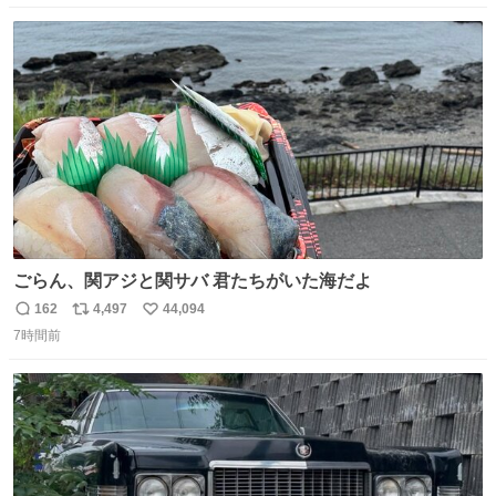
ンライズの後継に欲しい…
数
ス
ね
ト
数
数
ごらん、関アジと関サバ 君たちがいた海だよ
162
4,497
44,094
返
リ
い
7時間前
信
ポ
い
数
ス
ね
ト
数
数