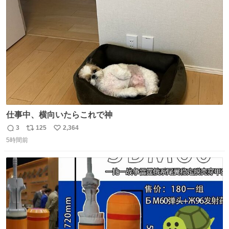
ト
数
数
仕事中、横向いたらこれで神
3
125
2,364
返
リ
い
5時間前
信
ポ
い
数
ス
ね
ト
数
数