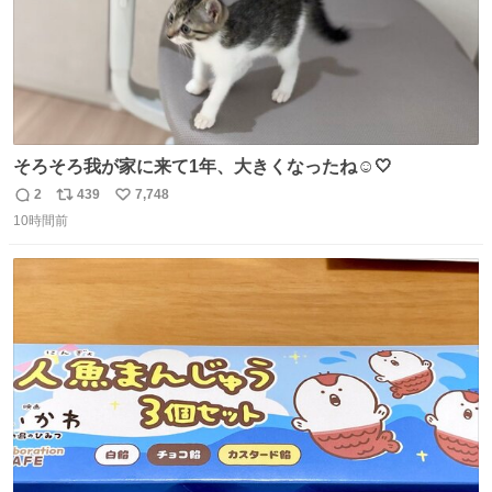
そろそろ我が家に来て1年、大きくなったね☺️🤍
2
439
7,748
返
リ
い
10時間前
信
ポ
い
数
ス
ね
ト
数
数