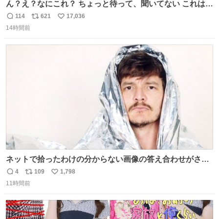
ん？え？なにこれ？ ちょっと待って、聞いてない これは販
売されているのもですか？
114
621
17,036
返
リ
い
14時間前
信
ポ
い
数
ス
ね
ト
数
数
ネットで拾ったわけの分からない画像の答え合わせがされ
ていくw
4
109
1,798
返
リ
い
11時間前
信
ポ
い
数
ス
ね
ト
数
数