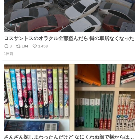
ロスサントスのオラクル全部盗んだら 街の車居なくなった
3
104
1,458
返
リ
い
1日前
信
ポ
い
数
ス
ね
ト
数
数
さんざん探しまわったんだけど なにくわぬ顔で横からはえ