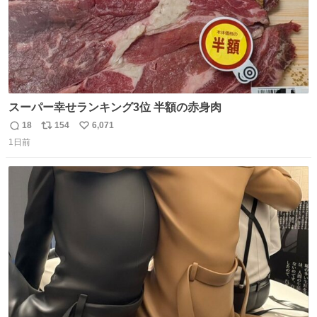
スーパー幸せランキング3位 半額の赤身肉
18
154
6,071
返
リ
い
1日前
信
ポ
い
数
ス
ね
ト
数
数