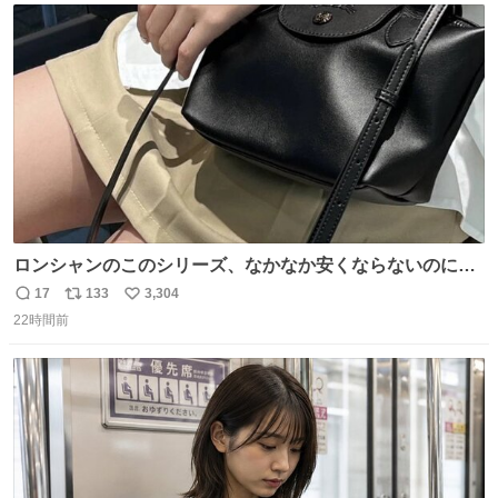
ト
数
数
ロンシャンのこのシリーズ、なかなか安くならないのにセ
ール価格になってる🖤✨レザーなのが反則級にかわいい。
17
133
3,304
返
リ
い
持ってるだけでコーデが格上げされる。
22時間前
信
ポ
い
数
ス
ね
ト
数
数