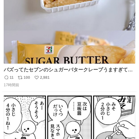
ト
数
数
バズってたセブンのシュガーバタークレープうますぎて
7NOWで買い溜め🛒💭
11
100
2,981
返
リ
い
17時間前
信
ポ
い
数
ス
ね
ト
数
数