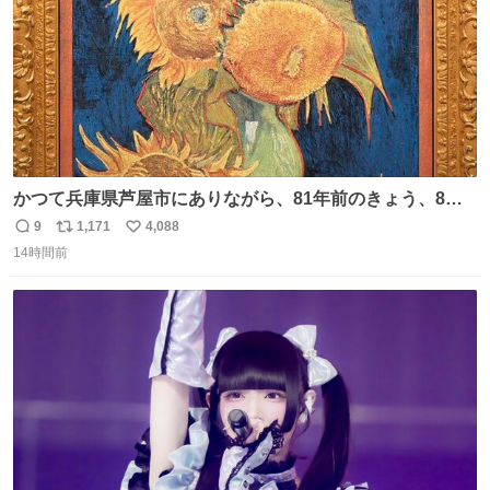
かつて兵庫県芦屋市にありながら、81年前のきょう、8月6
日の阪神大空襲の折に残念ながら焼失した、 #ゴッホ の幻
9
1,171
4,088
返
リ
い
の「 #ヒマワリ 」。 当館は、東京都にある武者小路実篤記
14時間前
信
ポ
い
念館にご協力いただき、当時発行されたカラー印刷画集よ
数
ス
ね
り陶板で原寸大に再現し、2014年より展示しています。 #
ト
数
数
大塚国際美術館