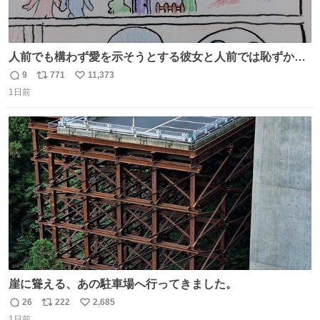
人前でも構わず愛を示そうとする彼女と人前では恥ずかし
いけど彼女を死ぬほど愛している彼氏 同士いませんか✋️
9
771
11,373
返
リ
い
1日前
信
ポ
い
数
ス
ね
ト
数
数
崖に聳える、あの駐車場へ行ってきました。
26
222
2,685
返
リ
い
1日前