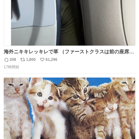
海外ニキキレッキレで草 （ファーストクラスは前の座席で
あるため）
208
1,800
61,296
返
リ
い
17時間前
信
ポ
い
数
ス
ね
ト
数
数