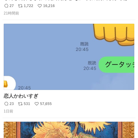
てた
27
1,722
16,216
返
リ
い
21時間前
信
ポ
い
数
ス
ね
ト
数
数
恋人かわいすぎ
23
531
57,655
返
リ
い
1日前
信
ポ
い
数
ス
ね
ト
数
数