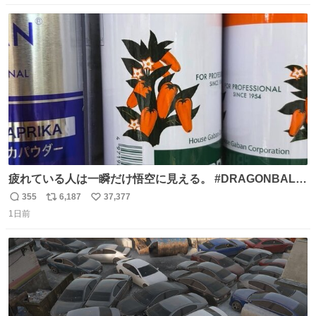
数
ス
ね
ト
数
数
疲れている人は一瞬だけ悟空に見える。 #DRAGONBALL
#ドラゴンボール
355
6,187
37,377
返
リ
い
1日前
信
ポ
い
数
ス
ね
ト
数
数