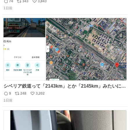
もうメルカリにでてるやん #ちいかわ
74
343
3,843
返
リ
い
1日前
信
ポ
い
数
ス
ね
ト
数
数
シベリア鉄道って「2143km」とか「2145km」みたいに、
モスクワからの距離名そのままの駅名があるんですね。
9
248
3,202
返
リ
い
1日前
信
ポ
い
数
ス
ね
ト
数
数