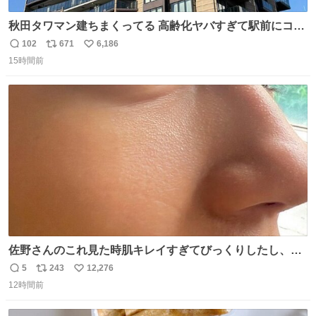
秋田タワマン建ちまくってる 高齢化ヤバすぎて駅前にコン
パクトシティつくって高齢者を住ませる考えらしい 病院も
102
671
6,186
返
リ
い
全部駅前にある
15時間前
信
ポ
い
数
ス
ね
ト
数
数
佐野さんのこれ見た時肌キレイすぎてびっくりしたし、や
はりアイドルって体型･肌管理すごすぎる
5
243
12,276
返
リ
い
12時間前
信
ポ
い
数
ス
ね