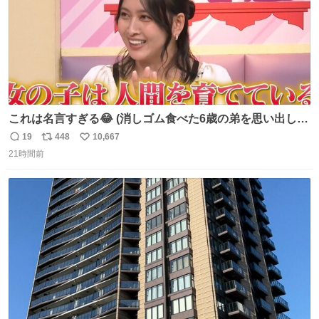
これは名言すぎる😂 (消しゴム食べた6歳の弟を思い出しな
がら)
19
448
10,667
返
リ
い
21時間前
信
ポ
い
数
ス
ね
ト
数
数