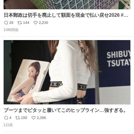
日本郵政は切手を廃止して額面を現金で払い戻せ2026 #日
本郵政 @JapanPostHD_PR
26
144
2,230
返
リ
い
10時間前
信
ポ
い
数
ス
ね
ト
数
数
ブーツまでピタッと履いてこのヒップライン…強すぎる。
4
100
2,396
返
リ
い
1日前
信
ポ
い
数
ス
ね