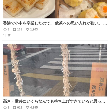
香港で小中を卒業したので、 飲茶への思い入れが強い。 常
に現地の味を探している。 横浜中華街まで行き、店を厳選
3
138
1,203
返
リ
い
すれば流石に出会えるけど、もっと近場で気軽に行ける店
1日前
信
ポ
い
はないか。 代々木にあった。 多少違うかなというのもあっ
数
ス
ね
たけど、 総合的には満足。
ト
数
数
高さ・量共にいくらなんでも持ち上げすぎていると思って
撮影した写真
8
613
4,295
返
リ
い