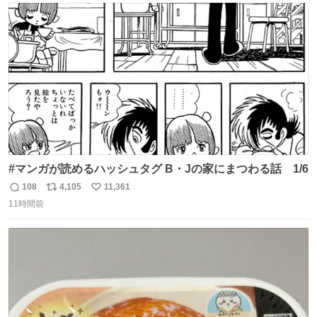
たいにﾄﾃﾄﾃついてってるし逃走しないし脱走しないし逃げ
ト
数
数
ないし走ら文字数
#マンガが読めるハッシュタグ B・Jの家にまつわる話 1/6
108
4,105
11,361
返
リ
い
11時間前
信
ポ
い
数
ス
ね
ト
数
数