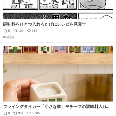
調味料をひとつ入れるたびにレシピを見直す
5
109
914
返
リ
い
8時間前
信
ポ
い
数
ス
ね
ト
数
数
フライングタイガー「小さな家」モチーフの調味料入れ、
並べれば“デンマークの街並み”に ピンク・グリーン・テラ
8
951
5,285
返
リ
い