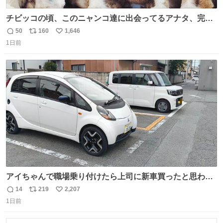
チビッコの頃、このニャンコ達に出会ってるアナタ、完全
なる同世代（笑） #70年代 #80年代 #昭和レトロ
50
160
1,646
返
リ
い
1日前
信
ポ
い
数
ス
ね
ト
数
数
アイちゃんで職場乗り付けたら上司に新車買ったと思われ
たの嬉しすぎる。 20年落ちの車もやりようによっては新車
14
219
2,207
返
リ
い
っぽく見えるってことよ。 令和の車の横に並べても違和感
1日前
信
ポ
い
ない平成18年式です。
数
ス
ね