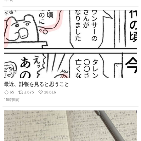
信
ポ
い
数
ス
ね
ト
数
数
最近、訃報を見ると思うこと
65
2,675
18,616
返
リ
い
15時間前
信
ポ
い
数
ス
ね
ト
数
数