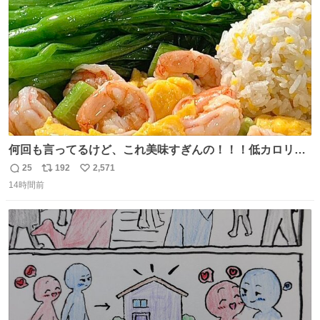
数
うか…素敵すぎる
何回も言ってるけど、これ美味すぎんの！！！低カロリー
で満足感エグいから一生食べてる😭
25
192
2,571
返
リ
い
14時間前
信
ポ
い
数
ス
ね
ト
数
数