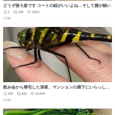
どうぞ後ろ姿です コートの紐がいいよね…そして腰が細い
2
199
3,843
返
リ
い
1日前
信
ポ
い
数
ス
ね
ト
数
数
飲み会から帰宅した深夜、マンションの廊下にいらっしゃ
ったオニヤンマ様 まさかこんな都会でお会いできるなんて
297
841
19,509
返
リ
い
思っておらず大興奮しております かっこよすぎる 指を差し
1日前
信
ポ
い
伸べると乗ってきてくれたのでひとまず一緒に帰宅しまし
数
ス
ね
たが、飛ばないということは弱っていらっしゃるのでしょ
ト
数