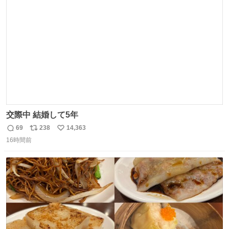
ト
数
数
交際中 結婚して5年
69
238
14,363
返
リ
い
16時間前
信
ポ
い
数
ス
ね
ト
数
数