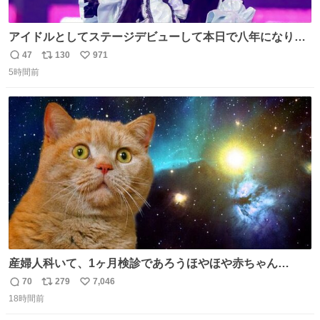
アイドルとしてステージデビューして本日で八年になりま
した。これからもここに居続けられますように❤︎
47
130
971
返
リ
い
5時間前
信
ポ
い
数
ス
ね
ト
数
数
産婦人科いて、1ヶ月検診であろうほやほや赤ちゃん👩‍🍼
と推定2,3歳の女の子👧🏻をワンオペで連れてるママがいる
70
279
7,046
返
リ
い
のだけども 女の子ずっとママの側から離れない…⁉️ 手を繋
18時間前
信
ポ
い
がなくてもうろちょろしないしママが歩いたらピクミンみ
数
ス
ね