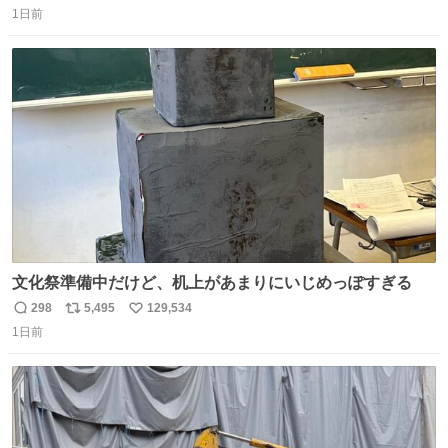
1日前
信
ポ
い
数
ス
ね
ト
数
数
文化祭準備中だけど、机上があまりにいじめっぽすぎる
298
5,495
129,534
返
リ
い
1日前
信
ポ
い
数
ス
ね
ト
数
数