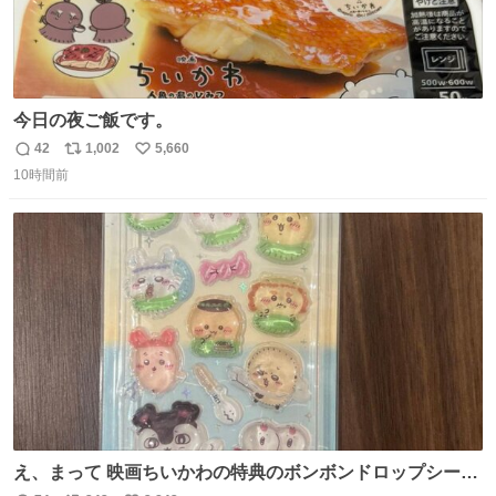
今日の夜ご飯です。
42
1,002
5,660
返
リ
い
10時間前
信
ポ
い
数
ス
ね
ト
数
数
え、まって 映画ちいかわの特典のボンボンドロップシール