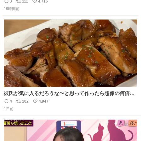
3
111
4,716
返
リ
い
19時間前
信
ポ
い
数
ス
ね
ト
数
数
彼氏が気に入るだろうな〜と思って作ったら想像の何倍も
美味しい美味しい言ってくれて嬉しい
4
102
4,947
返
リ
い
1日前
信
ポ
い
数
ス
ね
ト
数
数