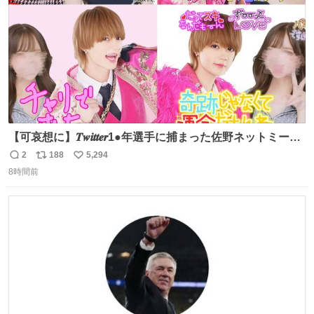
【可哀想に】𝑻𝒘𝒊𝒕𝒕𝒆𝒓1●年選手に捕まった佐野ネットミーム
勇斗さんのコラボプリ
2
188
5,294
返
リ
い
8時間前
信
ポ
い
数
ス
ね
ト
数
数