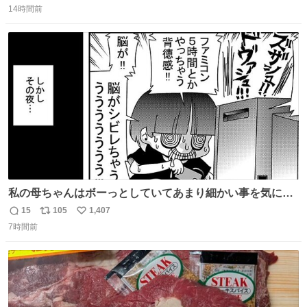
コッタの全9種 - fashion-press.net/news/149552
14時間前
信
ポ
い
数
ス
ね
ト
数
数
私の母ちゃんはボーっとしていてあまり細かい事を気にし
ません。優秀な人の多い現代の価値観から見ると、あまり
15
105
1,407
返
リ
い
優秀な母親ではないかもしれません。でも、だからこそ、
7時間前
信
ポ
い
私はそういう母親が大好きです。今も昔もすごくリラック
数
ス
ね
スします。「優秀」と「良い」は別なんですよね。 1/2
ト
数
数