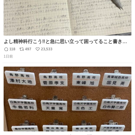
よし精神科行こう‼️と急に思い立って困ってること書き出
してたらペン止まらなくなってすごい勢いで埋まってワロ
118
497
23,533
返
リ
い
タ
1日前
信
ポ
い
数
ス
ね
ト
数
数