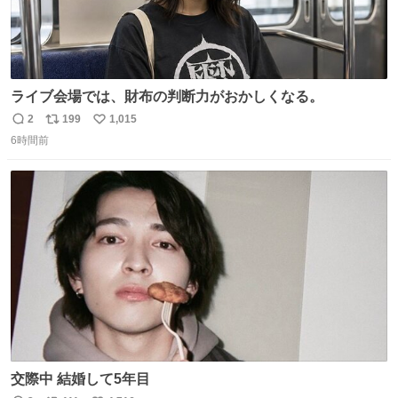
ライブ会場では、財布の判断力がおかしくなる。
2
199
1,015
返
リ
い
6時間前
信
ポ
い
数
ス
ね
ト
数
数
交際中 結婚して5年目