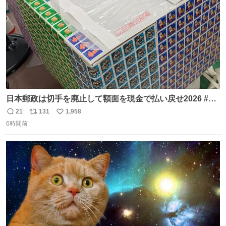
日本郵政は切手を廃止して額面を現金で払い戻せ2026 #日
本郵政 @JapanPostHD_PR
21
131
1,958
返
リ
い
6時間前
信
ポ
い
数
ス
ね
ト
数
数