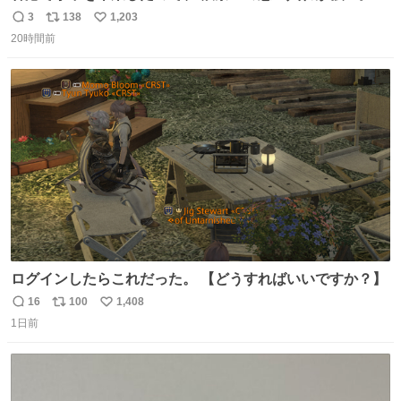
に現地の味を探している。 横浜中華街まで行き、店を厳選
3
138
1,203
返
リ
い
すれば流石に出会えるけど、もっと近場で気軽に行ける店
20時間前
信
ポ
い
はないか。 代々木にあった。 多少違うかなというのもあっ
数
ス
ね
たけど、 総合的には満足。
ト
数
数
ログインしたらこれだった。 【どうすればいいですか？】
16
100
1,408
返
リ
い
1日前
信
ポ
い
数
ス
ね
ト
数
数