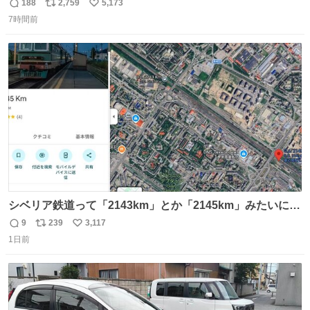
い氷のようにバリッと割れてしまいました。。 中々高価な
188
2,759
5,173
返
リ
い
ソフトなので辛いです😭 数十年後にはCDゲームソフト、
7時間前
信
ポ
い
みなこうなってしまうのでしょうか。。
数
ス
ね
ト
数
数
シベリア鉄道って「2143km」とか「2145km」みたいに、
モスクワからの距離名そのままの駅名があるんですね。
9
239
3,117
返
リ
い
1日前
信
ポ
い
数
ス
ね
ト
数
数