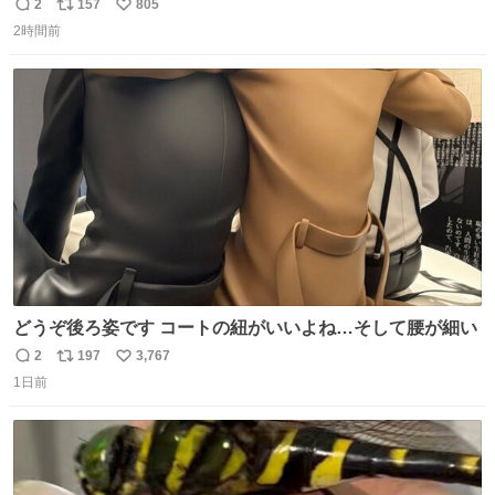
2
157
805
返
リ
い
2時間前
信
ポ
い
数
ス
ね
ト
数
数
どうぞ後ろ姿です コートの紐がいいよね…そして腰が細い
2
197
3,767
返
リ
い
1日前
信
ポ
い
数
ス
ね
ト
数
数