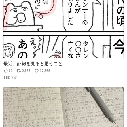
ト
数
数
最近、訃報を見ると思うこと
63
2,565
17,665
返
リ
い
11時間前
信
ポ
い
数
ス
ね
ト
数
数