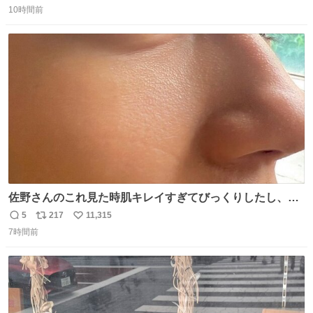
コッタの全9種 - fashion-press.net/news/149552
10時間前
信
ポ
い
数
ス
ね
ト
数
数
佐野さんのこれ見た時肌キレイすぎてびっくりしたし、や
はりアイドルって体型･肌管理すごすぎる
5
217
11,315
返
リ
い
7時間前
信
ポ
い
数
ス
ね
ト
数
数