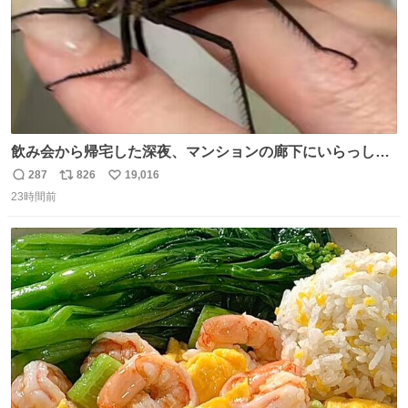
飲み会から帰宅した深夜、マンションの廊下にいらっしゃ
ったオニヤンマ様 まさかこんな都会でお会いできるなんて
287
826
19,016
返
リ
い
思っておらず大興奮しております かっこよすぎる 指を差し
23時間前
信
ポ
い
伸べると乗ってきてくれたのでひとまず一緒に帰宅しまし
数
ス
ね
たが、飛ばないということは弱っていらっしゃるのでしょ
ト
数
数
うか…素敵すぎる