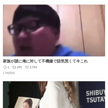
ョンフルーツティーをグビッと飲んで…🍔🍹
数
ス
ね
ト
数
数
家族が謎に俺に対して不機嫌で語気荒くて今これ
1
295
2,704
返
リ
い
17時間前
信
ポ
い
数
ス
ね
ト
数
数