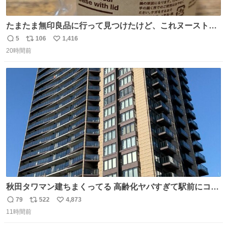
たまたま無印良品に行って見つけたけど、これヌーストの
台座になるじゃん🍜✨️
5
106
1,416
返
リ
い
20時間前
信
ポ
い
数
ス
ね
ト
数
数
秋田タワマン建ちまくってる 高齢化ヤバすぎて駅前にコン
パクトシティつくって高齢者を住ませる考えらしい 病院も
79
522
4,873
返
リ
い
全部駅前にある
11時間前
信
ポ
い
数
ス
ね