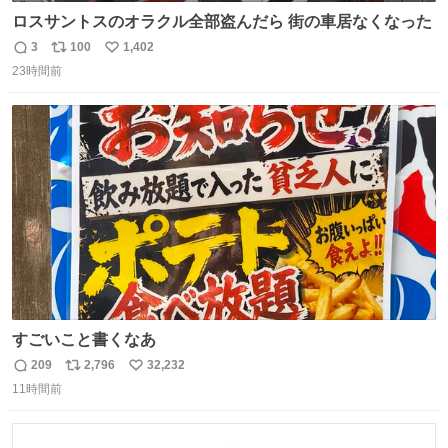
ロスサントスのオラクル全部盗んだら 街の車居なくなった
3
100
1,402
返
リ
い
23時間前
信
ポ
い
数
ス
ね
ト
数
数
すごいこと書くなあ
209
2,796
32,232
返
リ
い
11時間前
信
ポ
い
数
ス
ね
ト
数