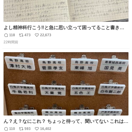
よし精神科行こう‼️と急に思い立って困ってること書き出
してたらペン止まらなくなってすごい勢いで埋まってワロ
118
473
22,673
返
リ
い
タ
22時間前
信
ポ
い
数
ス
ね
ト
数
数
ん？え？なにこれ？ ちょっと待って、聞いてない これは販
売されているのもですか？
110
593
16,402
返
リ
い