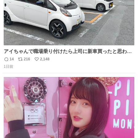
アイちゃんで職場乗り付けたら上司に新車買ったと思われ
たの嬉しすぎる。 20年落ちの車もやりようによっては新車
14
216
2,148
返
リ
い
っぽく見えるってことよ。 令和の車の横に並べても違和感
1日前
信
ポ
い
ない平成18年式です。
数
ス
ね
ト
数
数