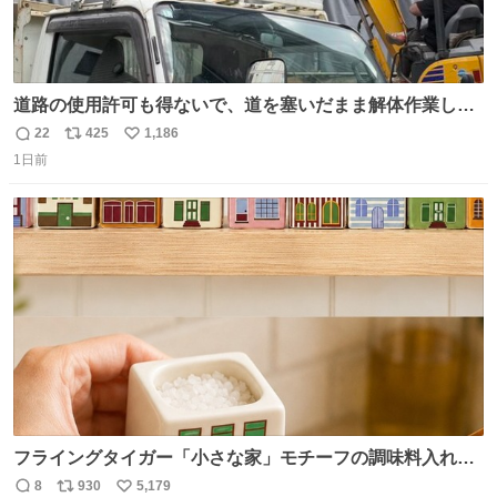
道路の使用許可も得ないで、道を塞いだまま解体作業して
る。 写真を撮ろうとしたら「勝手に写真撮るな馬鹿野郎」
22
425
1,186
返
リ
い
と罵倒されるなど。
1日前
信
ポ
い
数
ス
ね
ト
数
数
フライングタイガー「小さな家」モチーフの調味料入れ、
並べれば“デンマークの街並み”に ピンク・グリーン・テラ
8
930
5,179
返
リ
い