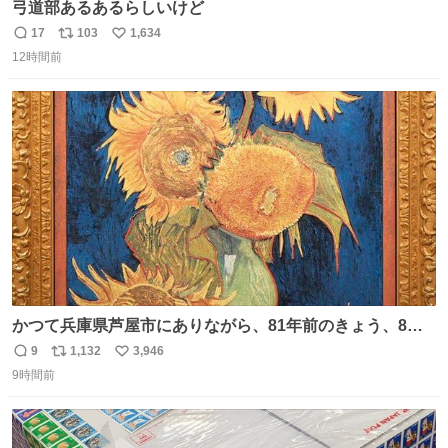
弓道部あるあるらしいけど
17
103
1,634
返
リ
い
12時間前
信
ポ
い
数
ス
ね
ト
数
数
かつて兵庫県芦屋市にありながら、81年前のきょう、8月6
日の阪神大空襲の折に残念ながら焼失した、 #ゴッホ の幻
9
1,132
3,946
返
リ
い
の「 #ヒマワリ 」。 当館は、東京都にある武者小路実篤記
9時間前
信
ポ
い
念館にご協力いただき、当時発行されたカラー印刷画集よ
数
ス
ね
り陶板で原寸大に再現し、2014年より展示しています。 #
ト
数
数
大塚国際美術館