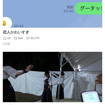
恋人かわいすぎ
22
520
55,775
返
リ
い
1日前
信
ポ
い
数
ス
ね
ト
数
数