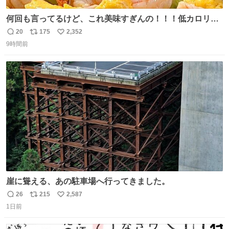
何回も言ってるけど、これ美味すぎんの！！！低カロリー
で満足感エグいから一生食べてる😭
20
175
2,352
返
リ
い
9時間前
信
ポ
い
数
ス
ね
ト
数
数
崖に聳える、あの駐車場へ行ってきました。
26
215
2,587
返
リ
い
1日前
信
ポ
い
数
ス
ね