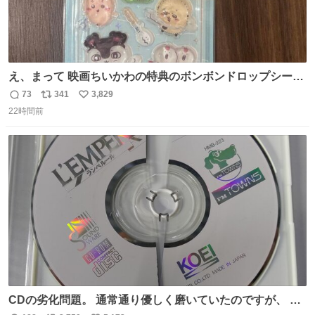
え、まって 映画ちいかわの特典のボンボンドロップシール
もうメルカリにでてるやん #ちいかわ
73
341
3,829
返
リ
い
22時間前
信
ポ
い
数
ス
ね
ト
数
数
CDの劣化問題。 通常通り優しく磨いていたのですが、 薄