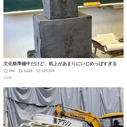
ト
数
数
文化祭準備中だけど、机上があまりにいじめっぽすぎる
294
5,426
127,378
返
リ
い
1日前
信
ポ
い
数
ス
ね
ト
数
数