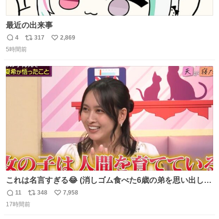
最近の出来事
4
317
2,869
返
リ
い
5時間前
信
ポ
い
数
ス
ね
ト
数
数
これは名言すぎる😂 (消しゴム食べた6歳の弟を思い出しな
がら)
11
348
7,958
返
リ
い
17時間前
信
ポ
い
数
ス
ね