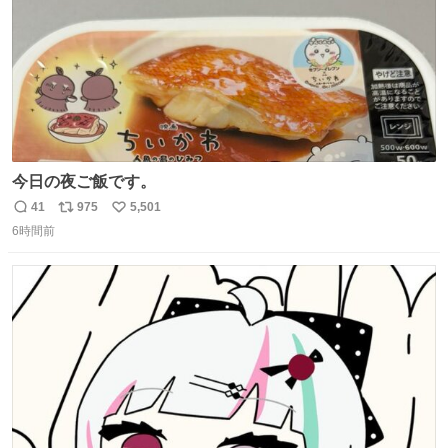
今日の夜ご飯です。
41
975
5,501
返
リ
い
6時間前
信
ポ
い
数
ス
ね
ト
数
数