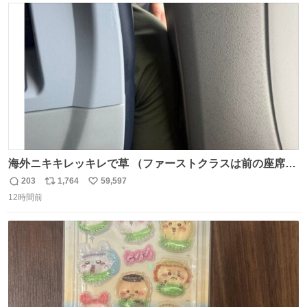
ト
数
数
海外ニキキレッキレで草 （ファーストクラスは前の座席で
あるため）
203
1,764
59,597
返
リ
い
12時間前
信
ポ
い
数
ス
ね
ト
数
数