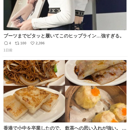
ブーツまでピタッと履いてこのヒップライン…強すぎる。
4
100
2,396
返
リ
い
1日前
信
ポ
い
数
ス
ね
ト
数
数
香港で小中を卒業したので、 飲茶への思い入れが強い。 常