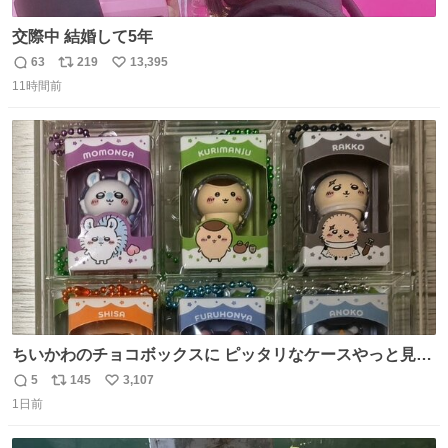
交際中 結婚して5年
63
219
13,395
返
リ
い
11時間前
信
ポ
い
数
ス
ね
ト
数
数
ちいかわのチョコボックスに ピッタリなケースやっと見つ
かった😭
5
145
3,107
返
リ
い
1日前
信
ポ
い
数
ス
ね