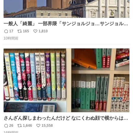
一般人「綺麗」 一部界隈「サンジョルジョ…サンジョルジ
ョマ…ジョルノジョバァーナ！！』
17
165
1,810
返
リ
い
10時間前
信
ポ
い
数
ス
ね
ト
数
数
さんざん探しまわったんだけど なにくわぬ顔で横からはえ
てた
26
1,646
15,558
返
リ
い
16時間前