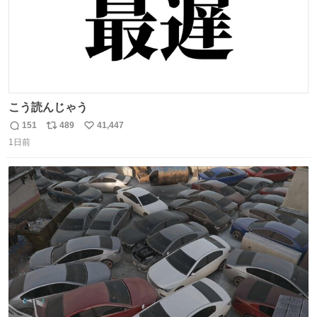
こう読んじゃう
151
489
41,447
返
リ
い
1日前
信
ポ
い
数
ス
ね
ト
数
数