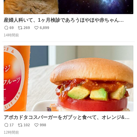
産婦人科いて、1ヶ月検診であろうほやほや赤ちゃん👩‍🍼
と推定2,3歳の女の子👧🏻をワンオペで連れてるママがいる
69
269
6,899
返
リ
い
のだけども 女の子ずっとママの側から離れない…⁉️ 手を繋
14時間前
信
ポ
い
がなくてもうろちょろしないしママが歩いたらピクミンみ
数
ス
ね
たいにﾄﾃﾄﾃついてってるし逃走しないし脱走しないし逃げ
ト
数
数
ないし走ら文字数
アボカドタコスバーガーをガブッと食べて、オレンジ&パ
ッションフルーツティーをグビッと飲んで、またアボカド
17
102
998
返
リ
い
タコスバーガーをガブッと食べて、またオレンジ＆パッシ
12時間前
信
ポ
い