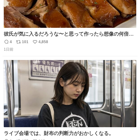
彼氏が気に入るだろうな〜と思って作ったら想像の何倍も
美味しい美味しい言ってくれて嬉しい
4
101
4,858
返
リ
い
1日前
信
ポ
い
数
ス
ね
ト
数
数
ライブ会場では、財布の判断力がおかしくなる。