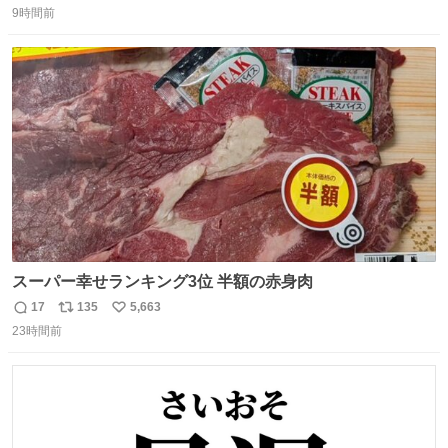
9時間前
信
ポ
い
数
ス
ね
ト
数
数
スーパー幸せランキング3位 半額の赤身肉
17
135
5,663
返
リ
い
23時間前
信
ポ
い
数
ス
ね
ト
数
数