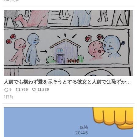
信
ポ
い
数
ス
ね
ト
数
数
人前でも構わず愛を示そうとする彼女と人前では恥ずかし
いけど彼女を死ぬほど愛している彼氏 同士いませんか✋️
9
769
11,339
返
リ
い
1日前
信
ポ
い
数
ス
ね
ト
数
数