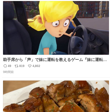
ト
数
数
助手席から「声」で妹に運転を教えるゲーム『妹に運転を
教える』の最新映像が公開。危険だらけの道路で生き残れ
49
819
4,802
返
リ
い
るか news.denfaminicogamer.jp/news/260806s プレイヤ
9時間前
信
ポ
い
ーの声を聞いて反応する妹に、直接“口頭”で指示を出して
数
ス
ね
いく。妹のハンドリングには不安が残るが、事故を起こせ
ト
数
数
ば大爆発