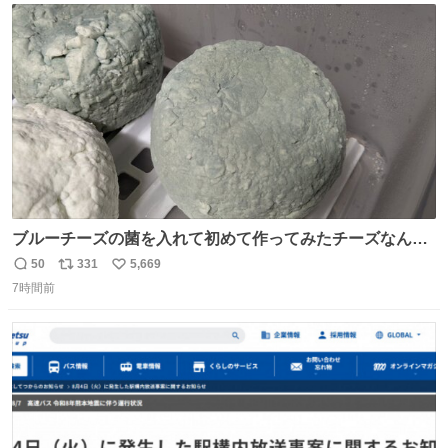
ト
数
数
ブルーチーズの菌を入れて初めて作ってみたチーズなんだ
けど 本能でちょっとヤバいと思っちゃう見た目だな
50
331
5,669
返
リ
い
7時間前
信
ポ
い
数
ス
ね
ト
数
数