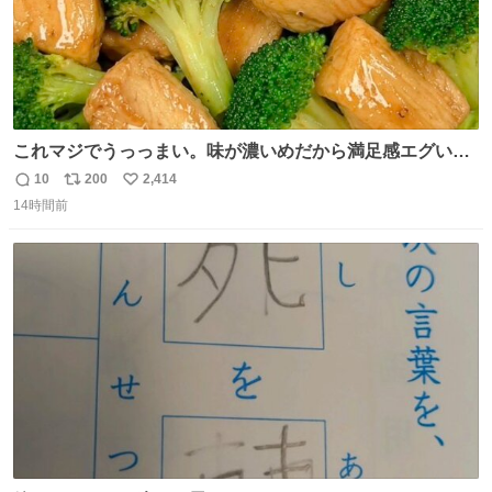
これマジでうっっまい。味が濃いめだから満足感エグいし
1週間で3キロ痩せた😭
10
200
2,414
返
リ
い
14時間前
信
ポ
い
数
ス
ね
ト
数
数