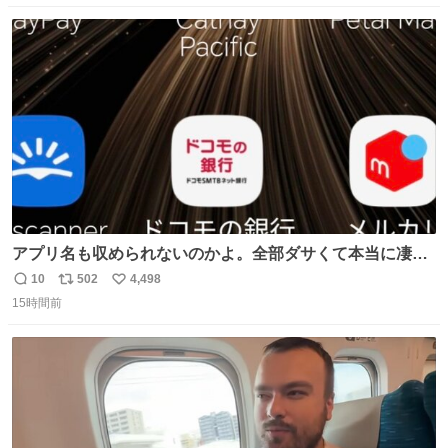
数
ス
ね
ト
数
数
アプリ名も収められないのかよ。全部ダサくて本当に凄
い。 https://t.co/LemyLGyVkR
10
502
4,498
返
リ
い
15時間前
信
ポ
い
数
ス
ね
ト
数
数