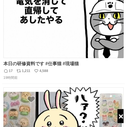
ト
数
数
本日の研修資料です #仕事猫 #現場猫
17
1,211
4,588
返
リ
い
19時間前
信
ポ
い
数
ス
ね
ト
数
数