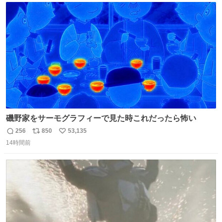
のだという。ネコ様は面倒な作業がお嫌いなようです。
ト
数
数
磯野家をサーモグラフィーで見た時これだったら怖い
256
850
53,135
返
リ
い
14時間前
信
ポ
い
数
ス
ね
ト
数
数