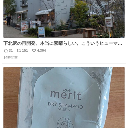
下北沢の再開発、本当に素晴らしい。こういうヒューマン
スケールの開発がいいんだよ。
31
151
4,304
返
リ
い
14時間前
信
ポ
い
数
ス
ね
ト
数
数