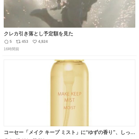
クレカ引き落とし予定額を見た
5
453
4,924
返
リ
い
16時間前
信
ポ
い
数
ス
ね
ト
数
数
コーセー「メイク キープ ミスト」に“ゆずの香り”、しっと