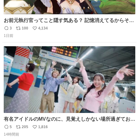
お前元執行官ってこと隠す気ある？ 記憶消えてるからそん
な考えに至らないだろうけどさ…
3
100
4,134
返
リ
い
1日前
信
ポ
い
数
ス
ね
ト
数
数
有名アイドルのMVなのに、見覚えしかない場所過ぎておも
ろいな
5
205
1,816
返
リ
い
14時間前
信
ポ
い