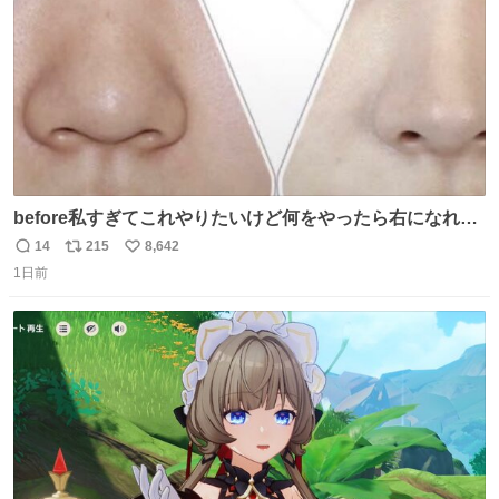
before私すぎてこれやりたいけど何をやったら右になれる
の
14
215
8,642
返
リ
い
1日前
信
ポ
い
数
ス
ね
ト
数
数