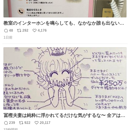
教室のインターホンを鳴らしても、なかなか誰も出ないこ
とがあります…。 もしかすると「電話の出方」に困ってい
48
292
4,176
返
リ
い
るのかもしれません。 そこで「何を話せばいいか」が見え
1日前
信
ポ
い
る手引きを用意して、安心して電話に出られるようにしま
数
ス
ね
す。 インターホンの応対も大切なコミュニケーションの学
ト
数
数
びです。
冨樫夫妻は純粋に浮かれてるだけな気がするな〜 全アはこ
こに自分の市場価値的なものを上乗せするので、 すっぴん
239
922
20,117
返
リ
い
＆寝起きのボサボサ頭でも「今日も可愛いね」が止まらな
15時間前