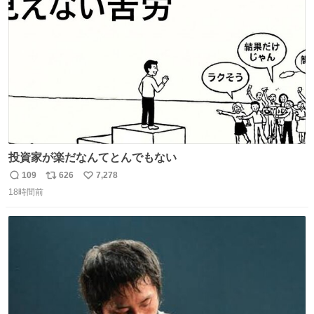
ト
数
数
投資家が楽だなんてとんでもない
109
626
7,278
返
リ
い
18時間前
信
ポ
い
数
ス
ね
ト
数
数