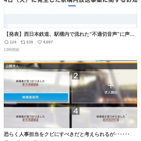
【発表】西日本鉄道、駅構内で流れた“不適切音声”に声明
「被害届も検討」 news.livedoor.com/article/detail… 4日
124
639
4,097
返
リ
い
に西鉄福岡（天神）駅および薬院駅で発生した駅構内放送
13時間前
信
ポ
い
事案について声明を公表した。「第三者によって駅構内放
数
ス
ね
送設備に外部から不正に音声が流された可能性も含めて確
ト
数
数
認を実施」と説明した。
恐らく人事担当をクビにすべきだと考えられるが‥‥‥