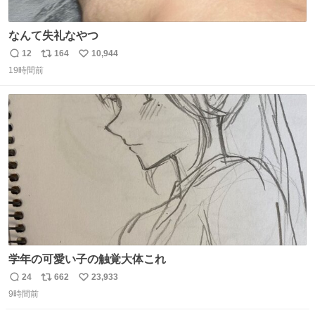
なんて失礼なやつ
12
164
10,944
返
リ
い
19時間前
信
ポ
い
数
ス
ね
ト
数
数
学年の可愛い子の触覚大体これ
24
662
23,933
返
リ
い
9時間前
信
ポ
い
数
ス
ね