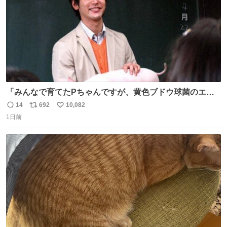
「みんなで育てたPちゃんですが、黄色ブドウ球菌のエン
テロトキシン（耐熱性毒素）が検出されたので、議論する
14
692
10,082
返
リ
い
までもなく処分が決まりました」
1日前
信
ポ
い
数
ス
ね
ト
数
数