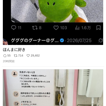
数
ほんまに好き
55
714
29,402
返
リ
い
20時間前
信
ポ
い
数
ス
ね
ト
数
数