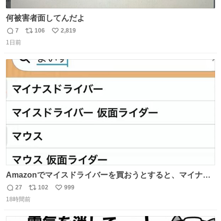
何被害者面してんだよ
7
106
2,819
返
リ
い
1日前
信
ポ
い
数
ス
ね
ト
数
数
Amazonでマイスドライバーを買おうとすると、マイナス
ドライバー先輩が出しゃばってくる
27
102
999
返
リ
い
18時間前
信
ポ
い
数
ス
ね