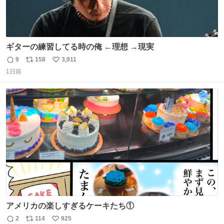
ギターの練習してる時の俺 ←理想 →現実
9
158
3,911
返
リ
い
1日前
信
ポ
い
数
ス
ね
ト
数
数
アメリカの楽しすぎるケーキたち①
2
114
925
返
リ
い