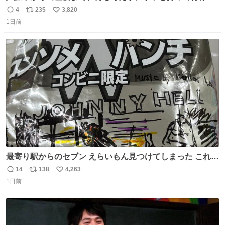
ようなショルダーバッグが欲しいな〜と思っていたのだけ
4
235
3,820
返
リ
い
ど snidelでめちゃくちゃピッタリなものを見つけたので買
1日前
信
ポ
い
った！✨ スマホと小物とペットボトルが入るの最高すぎる
数
ス
ね
🥹 しかもスマホ入れ独立してるしファスナーない！地味に
ト
数
数
嬉しいやつ！！！
最寄り駅からのセブン えらいもん見つけてしまった これ売
ってくれへんかな… #浅井健一 #ポテチ #ロックの名盤
14
138
4,263
返
リ
い
1日前
信
ポ
い
数
ス
ね
ト
数
数