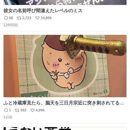
彼女の名前呼び間違えたレベルのミス
68
2,723
34,906
返
リ
い
12時間前
信
ポ
い
数
ス
ね
ト
数
数
ふと冷蔵庫見たら、脳天を三日月宗近に突き刺されてるく
りまんじゅうパイセンが
1
392
4,996
返
リ
い
1日前
信
ポ
い
数
ス
ね