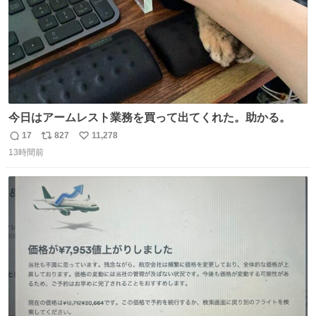
今日はアームレスト業務を買って出てくれた。助かる。
17
827
11,278
返
リ
い
13時間前
信
ポ
い
数
ス
ね
ト
数
数