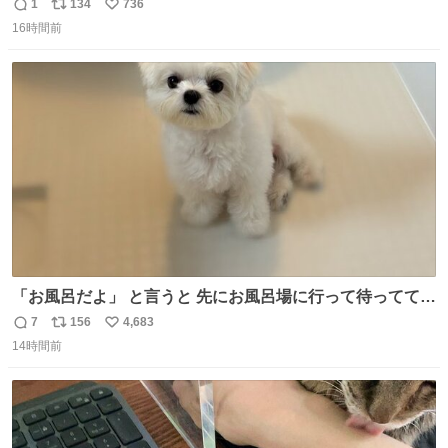
りツヤ肌叶う保湿タイプ - fashion-press.net/news/148945
1
134
736
返
リ
い
16時間前
信
ポ
い
数
ス
ね
ト
数
数
「お風呂だよ」 と言うと 先にお風呂場に行って待っててく
れる 賢いライス
7
156
4,683
返
リ
い
14時間前
信
ポ
い
数
ス
ね
ト
数
数