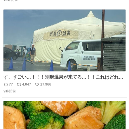
信
ポ
い
い。放っておくと永遠に髪撫でてきて作業進まない()
数
ス
ね
156cm40kg、年中日焼け止めとお友達の私より綺麗な手や
ト
数
数
めてもろて とか言う
す、すごい…！！！別府温泉が来てる…！！これはどれぐ
らい待つんだろう…
77
4,047
27,966
返
リ
い
9時間前
信
ポ
い
数
ス
ね
ト
数
数