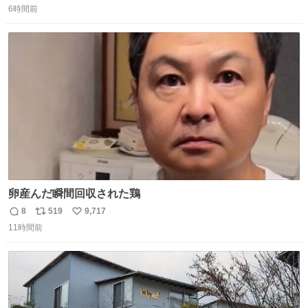
6時間前
信
ポ
い
数
ス
ね
ト
数
数
卵産んだ瞬間回収された鶏
8
519
9,717
返
リ
い
11時間前
信
ポ
い
数
ス
ね
ト
数
数