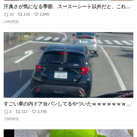
汗臭さが気になる季節、スースーシート以外だと、これが
とにかくスッキリする。2年くらい前に #生活は踊る で紹
10
135
2,065
返
リ
い
介したやつ。おじさんにもおばさんにもオススメだ。ドラ
14時間前
信
ポ
い
ストに売ってるぞ。ドライシャンプーって書いてあるけど
数
ス
ね
汗拭きシートみたいなもの。耳裏襟足首筋がんがん拭いて
ト
数
数
汗臭不安を解消。
すごい車の内ドア台パンしてるやついたｗｗｗｗｗｗｗｗ
ｗｗｗｗｗｗ
2
113
3,758
返
リ
い
19時間前
信
ポ
い
数
ス
ね
ト
数