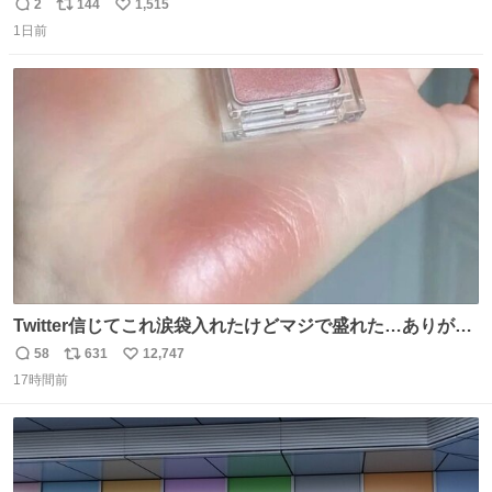
2
144
1,515
返
リ
い
1日前
信
ポ
い
数
ス
ね
ト
数
数
Twitter信じてこれ涙袋入れたけどマジで盛れた…ありがと
う…
58
631
12,747
返
リ
い
17時間前
信
ポ
い
数
ス
ね
ト
数
数