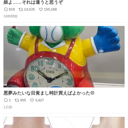
娘よ……それは違うと思うぞ
819
14,535
155,168
返
リ
い
16時間前
信
ポ
い
数
ス
ね
ト
数
数
悪夢みたいな目覚まし時計買えばよかった⚾
1
455
3,427
返
リ
い
1日前
信
ポ
い
数
ス
ね
ト
数
数