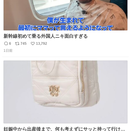
新幹線初めて乗る外国人ニキ面白すぎる
6
745
13,792
返
リ
い
1日前
信
ポ
い
数
ス
ね
ト
数
数
妊娠中から出産後まで、何も考えずにサッと持って行ける