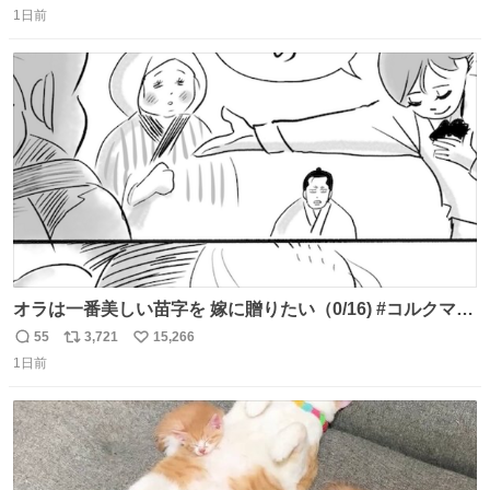
1日前
信
ポ
い
数
ス
ね
ト
数
数
オラは一番美しい苗字を 嫁に贈りたい（0/16) #コルクマン
ガ専科
55
3,721
15,266
返
リ
い
1日前
信
ポ
い
数
ス
ね
ト
数
数