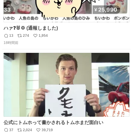
ハァ❓🐰💢 (通報しました)
13
274
1,954
返
リ
い
18時間前
信
ポ
い
数
ス
ね
ト
数
数
公式にトムホって書かされるトムホまだ面白い
37
2,024
39,719
返
リ
い