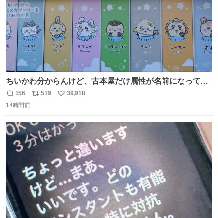
ちいかわ分からんけど、古本屋だけ属性が名前になってる
のはどういうこと？
156
519
39,918
返
リ
い
14時間前
信
ポ
い
数
ス
ね
ト
数
数