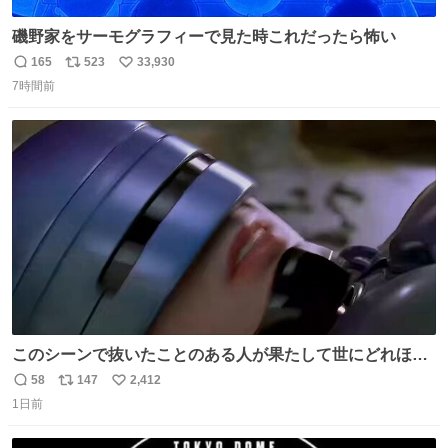
磯野家をサーモグラフィーで見た時これだったら怖い
165
523
33,930
返
リ
い
7時間前
信
ポ
い
数
ス
ね
ト
数
数
このシーンで抜いたことのある人が果たして世にどれほど
いることか このアカウントに辿り着いた皆さんとは、ロボ
58
147
2,412
返
リ
い
コップ2についてこれからもぜひ語り合っていきたい
1日前
信
ポ
い
数
ス
ね