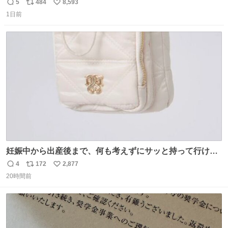
5
484
8,593
返
リ
い
1日前
信
ポ
い
数
ス
ね
ト
数
数
妊娠中から出産後まで、何も考えずにサッと持って行ける
ようなショルダーバッグが欲しいな〜と思っていたのだけ
4
172
2,877
返
リ
い
ど snidelでめちゃくちゃピッタリなものを見つけたので買
20時間前
信
ポ
い
った！✨ スマホと小物とペットボトルが入るの最高すぎる
数
ス
ね
🥹 しかもスマホ入れ独立してるしファスナーない！地味に
ト
数
数
嬉しいやつ！！！