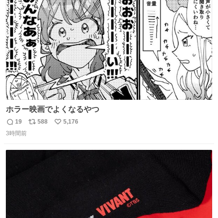
ト
数
数
ホラー映画でよくなるやつ
19
588
5,176
返
リ
い
3時間前
信
ポ
い
数
ス
ね
ト
数
数