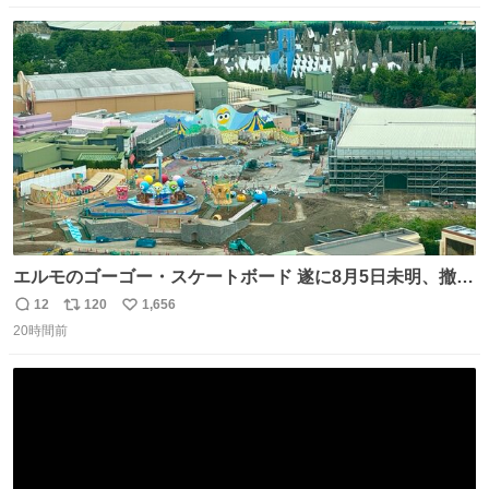
数
ス
ね
ト
数
数
エルモのゴーゴー・スケートボード 遂に8月5日未明、撤
去… ←4日朝 5日朝→ #USJファン #ワンダーランド
12
120
1,656
返
リ
い
20時間前
信
ポ
い
数
ス
ね
ト
数
数