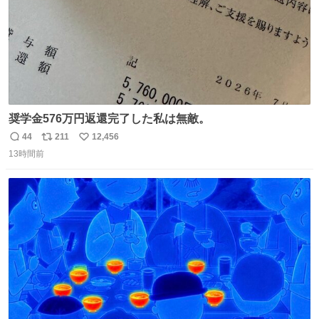
奨学金576万円返還完了した私は無敵。
44
211
12,456
返
リ
い
13時間前
信
ポ
い
数
ス
ね
ト
数
数