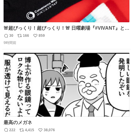
🚨超びっくり！超びっくり！🚨 日曜劇場『#VIVANT』と
ファミマの #コンビニエンスウェア がコラボ！ 🧦ラインソ
30
166
859
返
リ
い
ックス 🟦今治タオルハンカチ 「いいね」「保存」してファ
9時間前
信
ポ
い
ミマへGO👀
数
ス
ね
ト
数
数
最高のメガネ
222
4,415
38,076
返
リ
い