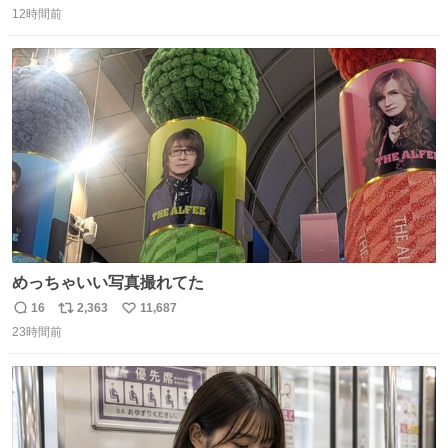
12時間前
信
ポ
い
数
ス
ね
ト
数
数
めっちゃいい写真撮れてた
16
2,363
11,687
返
リ
い
23時間前
信
ポ
い
数
ス
ね
ト
数
数