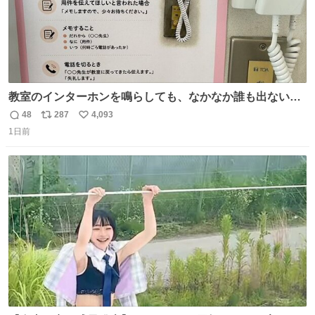
教室のインターホンを鳴らしても、なかなか誰も出ないこ
とがあります…。 もしかすると「電話の出方」に困ってい
48
287
4,093
返
リ
い
るのかもしれません。 そこで「何を話せばいいか」が見え
1日前
信
ポ
い
る手引きを用意して、安心して電話に出られるようにしま
数
ス
ね
す。 インターホンの応対も大切なコミュニケーションの学
ト
数
数
びです。