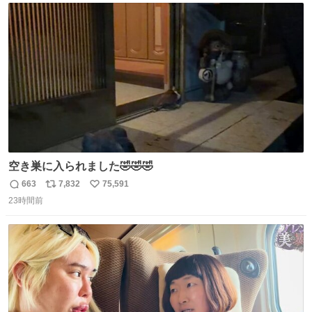
じられております」 でコンソメスープ吹き出しそうになり
ト
数
数
ましたw
空き巣に入られました🤣🤣🤣
663
7,832
75,591
返
リ
い
23時間前
信
ポ
い
数
ス
ね
ト
数
数