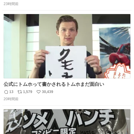
23時間前
信
ポ
い
数
ス
ね
ト
数
数
公式にトムホって書かされるトムホまだ面白い
13
1,579
30,439
返
リ
い
20時間前
信
ポ
い
数
ス
ね
ト
数
数