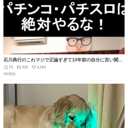
数
石川典行のこれマジで正論すぎて10年前の自分に言い聞か
せたい
73
333
2,163
返
リ
い
9時間前
信
ポ
い
数
ス
ね
ト
数
数