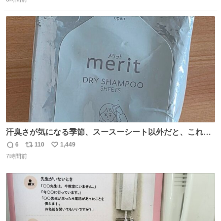
信
ポ
い
数
ス
ね
ト
数
数
汗臭さが気になる季節、スースーシート以外だと、これが
とにかくスッキリする。2年くらい前に #生活は踊る で紹
6
110
1,449
返
リ
い
介したやつ。おじさんにもおばさんにもオススメだ。ドラ
7時間前
信
ポ
い
ストに売ってるぞ。ドライシャンプーって書いてあるけど
数
ス
ね
汗拭きシートみたいなもの。耳裏襟足首筋がんがん拭いて
ト
数
数
汗臭不安を解消。