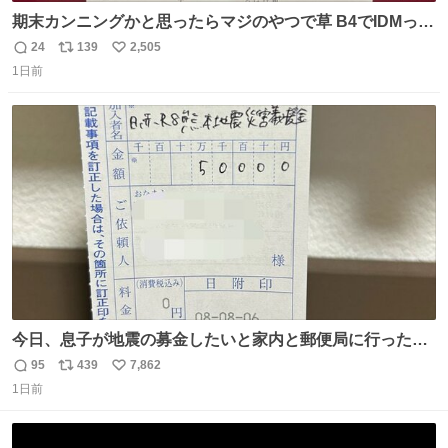
期末カンニングかと思ったらマジのやつで草 B4でIDMって
ことはおそらく就職だし、内定取り消し？ それと夏休み期
24
139
2,505
返
リ
い
間の停学って無意味じゃね？
1日前
信
ポ
い
数
ス
ね
ト
数
数
今日、息子が地震の募金したいと家内と郵便局に行ったみ
たいです。おもちゃとか買う選択肢もあったと思うけど、
95
439
7,862
返
リ
い
自分で貯めてた2万円を役に立てて欲しい、みんなも元気
1日前
信
ポ
い
になって欲しいと。家内も一緒に募金したので、自分も何
数
ス
ね
かできたらなぁと思いました。
ト
数