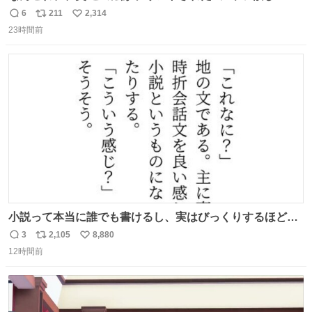
6
211
2,314
返
リ
い
23時間前
信
ポ
い
数
ス
ね
ト
数
数
小説って本当に誰でも書けるし、実はびっくりするほど自
由だし、みんなもっと好きに文字で遊べばいいんじゃない
3
2,105
8,880
返
リ
い
かなって思うよ〜
12時間前
信
ポ
い
数
ス
ね
ト
数
数