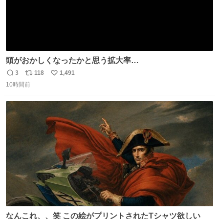
頭がおかしくなったかと思う拡大率
https://t.co/n1bPnS7x1h
3
118
1,491
返
リ
い
10時間前
信
ポ
い
数
ス
ね
ト
数
数
なんこれ、、笑 この絵がプリントされたTシャツ欲しい