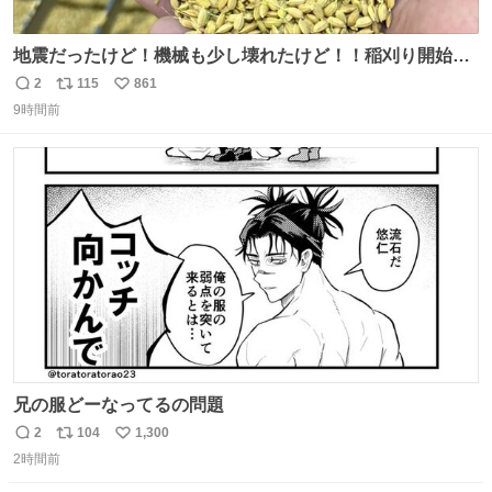
地震だったけど！機械も少し壊れたけど！！稲刈り開始
や！！！🌾 米食べてね！！！！！www たかきライスセン
2
115
861
返
リ
い
ター起動します😂
9時間前
信
ポ
い
数
ス
ね
ト
数
数
兄の服どーなってるの問題
2
104
1,300
返
リ
い
2時間前
信
ポ
い
数
ス
ね