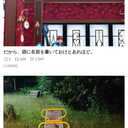
だから、袋に名前を書いておけとあれほど。
1
104
1,347
返
リ
い
21時間前
信
ポ
い
数
ス
ね
ト
数
数