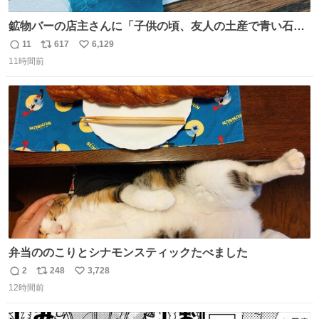
鉱物バーの店主さんに「子供の頃、友人の土産で青い石を
貰って、それがすごく気に入ってたのに、いつかの引越し
11
617
6,129
返
リ
い
で無くしてしまった」という話をしたら、 「お土産で買っ
11時間前
信
ポ
い
てきたくらいの価格感なら、ドイツの黒い森のフローライ
数
ス
ね
トかな…」と当たりつけてもらった。確かにこんな感じだ
ト
数
数
った気がする 凄い
弁当ののこりとシナモンスティックたべました
2
248
3,728
返
リ
い
12時間前
信
ポ
い
数
ス
ね