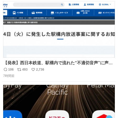
ト
数
数
【発表】西日本鉄道、駅構内で流れた“不適切音声”に声明
「被害届も検討」 news.livedoor.com/article/detail… 4日
106
493
2,736
返
リ
い
に西鉄福岡（天神）駅および薬院駅で発生した駅構内放送
7時間前
信
ポ
い
事案について声明を公表した。「第三者によって駅構内放
数
ス
ね
送設備に外部から不正に音声が流された可能性も含めて確
ト
数
数
認を実施」と説明した。