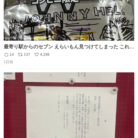
最寄り駅からのセブン えらいもん見つけてしまった これ売
ってくれへんかな… #浅井健一 #ポテチ #ロックの名盤
14
137
4,196
返
リ
い
1日前
信
ポ
い
数
ス
ね
ト
数
数