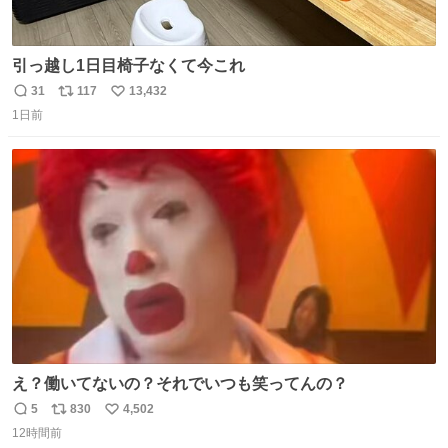
引っ越し1日目椅子なくて今これ
31
117
13,432
返
リ
い
1日前
信
ポ
い
数
ス
ね
ト
数
数
え？働いてないの？それでいつも笑ってんの？
5
830
4,502
返
リ
い
12時間前
信
ポ
い