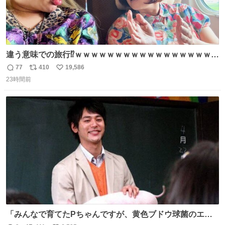
違う意味での旅行⁉️ｗｗｗｗｗｗｗｗｗｗｗｗｗｗｗｗｗｗ
ｗ
77
410
19,586
返
リ
い
23時間前
信
ポ
い
数
ス
ね
ト
数
数
「みんなで育てたPちゃんですが、黄色ブドウ球菌のエン