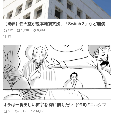
【発表】任天堂が熊本地震支援、「Switch 2」など無償修
理へ 保証切れでも対象 news.livedoor.com/article/detail…
112
1,338
9,284
返
リ
い
任天堂が令和8年熊本地震の被災者支援として、災害救助
1日前
信
ポ
い
法適用地域からの同社製品の修理について、27年2月1日ま
数
ス
ね
で無償で対応すると発表した。「Switch 2」や「Switch」
ト
数
数
「Joy-Con」などが対象。
オラは一番美しい苗字を 嫁に贈りたい（0/16) #コルクマン
ガ専科
50
3,330
14,025
返
リ
い