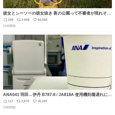
彼女とシーソーの彼女抜き 夜の公園って不審者が現れそう
で怖いんだよな
209
2,698
64,580
返
リ
い
21時間前
信
ポ
い
数
ス
ね
ト
数
数
ANA041 羽田→伊丹 B787-8 / JA818A 使用機到着遅れにつ
き 「安全に支障ない範囲で1分1秒でも遅延回復に努めてお
117
2,978
30,345
返
リ
い
ります」と機長の気合い十分！ が、フライトは順調に進み
23時間前
信
ポ
い
すぎ… 「飛ばしすぎたせいか現在奈良県上空での待機を命
数
ス
ね