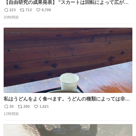
【自由研究の成果発表】 “スカートは回転によって広がる
が、岡澤恋によって270°までなら広がらずに回転が可能な
223
713
9,709
返
リ
い
ことが証明された！”
20時間前
信
ポ
い
数
ス
ね
ト
数
数
私はうどんをよく食べます。うどんの種類によっては非常
食にもなります。生うどんは消費期限が短く、冷凍うどん
20
200
1,421
返
リ
い
は長持ちする代わりに停電に弱いので、乾麺タイプのうど
12時間前
信
ポ
い
んなら水分が少なく長期保存するのにおすすめです。アル
数
ス
ね
ファ化米や缶詰など、色々な非常食がありますが、うどん
ト
数
数
もいかがでしょうか？