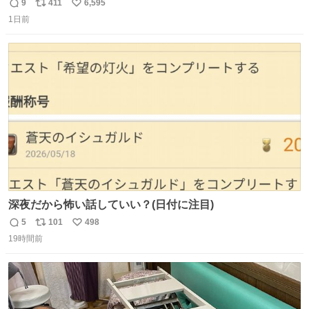
テロトキシン（耐熱性毒素）が検出されたので、議論する
9
411
6,595
返
リ
い
までもなく処分が決まりました」
1日前
信
ポ
い
数
ス
ね
ト
数
数
深夜だから怖い話していい？(日付に注目)
5
101
498
返
リ
い
19時間前
信
ポ
い
数
ス
ね
ト
数
数