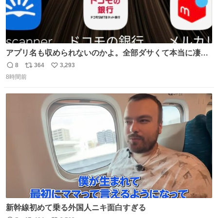
アプリ名も収められないのかよ。全部ダサくて本当に凄
い。 https://t.co/LemyLGyVkR
8
364
3,293
返
リ
い
8時間前
信
ポ
い
数
ス
ね
ト
数
数
新幹線初めて乗る外国人ニキ面白すぎる