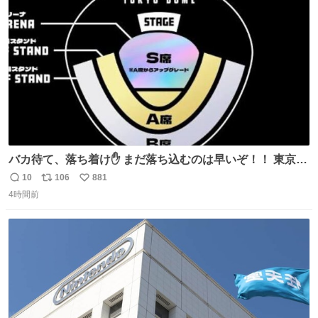
ト
数
数
バカ待て、落ち着け✋ まだ落ち込むのは早いぞ！！ 東京ド
ームの最大キャパ5.5万人に対して席数の配分はだいたい S
10
106
881
返
リ
い
席（アリーナ）：約1.4万人 A席（1階スタンド）：約2.5万
4時間前
信
ポ
い
人 B席（2階スタンド）：約1.5万人 一番席数が多いA席は
数
ス
ね
一次だけで全枠出し切るわけないし、二次からは全体の3
ト
数
数
割を占める