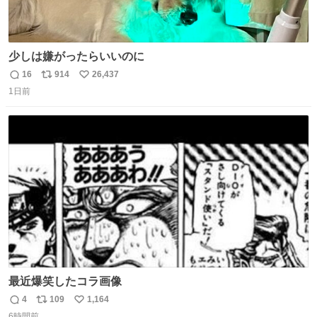
少しは嫌がったらいいのに
16
914
26,437
返
リ
い
1日前
信
ポ
い
数
ス
ね
ト
数
数
最近爆笑したコラ画像
4
109
1,164
返
リ
い
6時間前