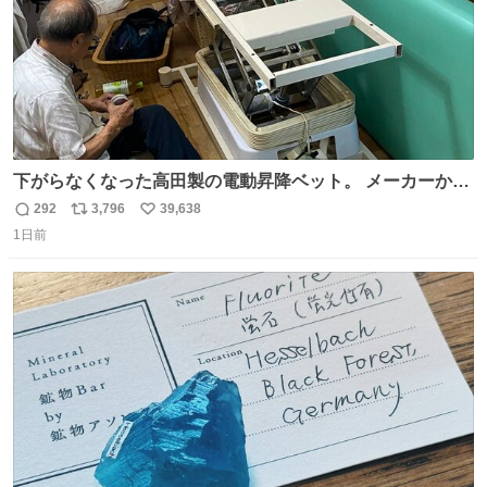
下がらなくなった高田製の電動昇降ベット。 メーカーから
は、完全に見放されたんですが、 見事に85歳の父が治しま
292
3,796
39,638
返
リ
い
した。 うちの父は、トヨタカローラのボディをオート生産
1日前
信
ポ
い
する、工業ロボットの製作者なんですが、 父が電動ベット
数
ス
ね
の配線をハンダで修理している横で、
ト
数
数