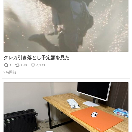
クレカ引き落とし予定額を見た
3
198
2,131
返
リ
い
9時間前
信
ポ
い
数
ス
ね
ト
数
数