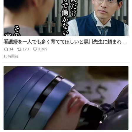
看護婦を一人でも多く育ててほしいと黒川先生に頼まれ、
１年間だけ黒川病院で働くことにしたりん。 直美はその１
34
173
2,209
返
リ
い
年間で恵風看護婦会を立て直すと話しました。 👇このシー
10時間前
信
ポ
い
ンをぜひ本編で web.nhk/tv/an/kazekaor… #朝ドラ #風薫
数
ス
ね
る 見上愛 上坂樹里 平埜生成
ト
数
数