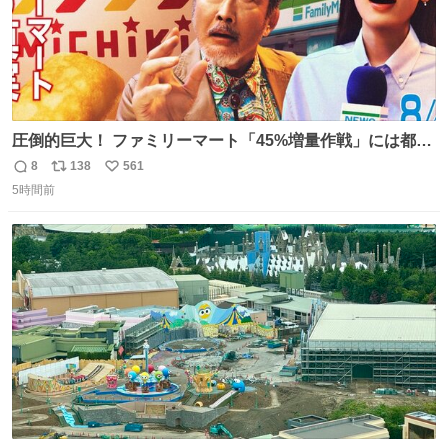
圧倒的巨大！ ファミリーマート「45%増量作戦」には都市
伝説が隠されている、のかもしれない。 web-
8
138
561
返
リ
い
mu.jp/news/79509/
5時間前
信
ポ
い
数
ス
ね
ト
数
数