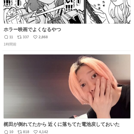
ホラー映画でよくなるやつ
11
337
2,868
返
リ
い
1時間前
信
ポ
い
数
ス
ね
ト
数
数
梶田が倒れてたから 近くに落ちてた電池戻しておいた
10
818
4,142