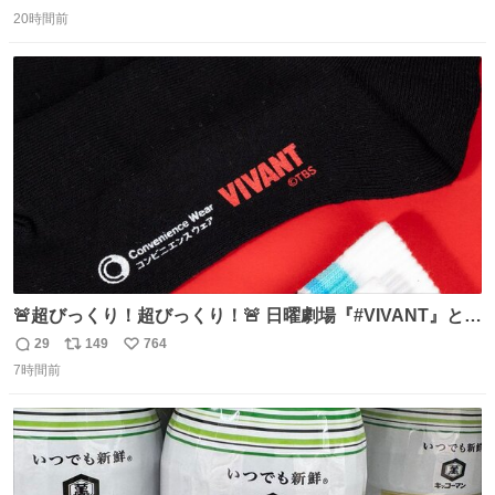
返
リ
い
20時間前
信
ポ
い
数
ス
ね
ト
数
数
🚨超びっくり！超びっくり！🚨 日曜劇場『#VIVANT』と
ファミマの #コンビニエンスウェア がコラボ！ 🧦ラインソ
29
149
764
返
リ
い
ックス 🟦今治タオルハンカチ 「いいね」「保存」してファ
7時間前
信
ポ
い
ミマへGO👀
数
ス
ね
ト
数
数