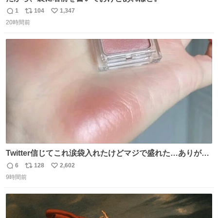
1
104
1,347
返
リ
い
20時間前
信
ポ
い
数
ス
ね
ト
数
数
Twitter信じてこれ涙袋入れたけどマジで盛れた…ありがと
う…
6
128
2,602
返
リ
い
9時間前
信
ポ
い
数
ス
ね
ト
数
数