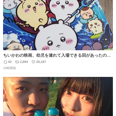
数
ちいかわの映画、幼児を連れて入場できる回があったので
子どもを連れて観てきたんですけど、セイレーンの登場シ
42
2,994
26,187
返
リ
い
ーンで場内のベビーが一斉に泣き出してたのがとてもよい
19時間前
信
ポ
い
映画体験でした。
数
ス
ね
ト
数
数