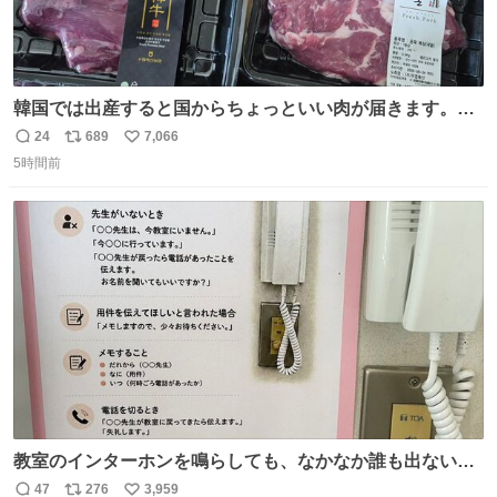
韓国では出産すると国からちょっといい肉が届きます。産
褥期に栄養を取れ！！！というメッセージをビシバシ感じ
24
689
7,066
返
リ
い
る
5時間前
信
ポ
い
数
ス
ね
ト
数
数
教室のインターホンを鳴らしても、なかなか誰も出ないこ
とがあります…。 もしかすると「電話の出方」に困ってい
47
276
3,959