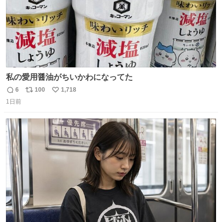
私の愛用醤油がちいかわになってた
6
100
1,718
返
リ
い
1日前
信
ポ
い
数
ス
ね
ト
数
数