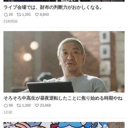
ライブ会場では、財布の判断力がおかしくなる。
20
1,391
8,843
返
リ
い
21時間前
信
ポ
い
数
ス
ね
ト
数
数
そろそろ中高生が昼夜逆転したことに焦り始める時期やね
89
1,300
23,068
返
リ
い
1日前
信
ポ
い
数
ス
ね
ト
数