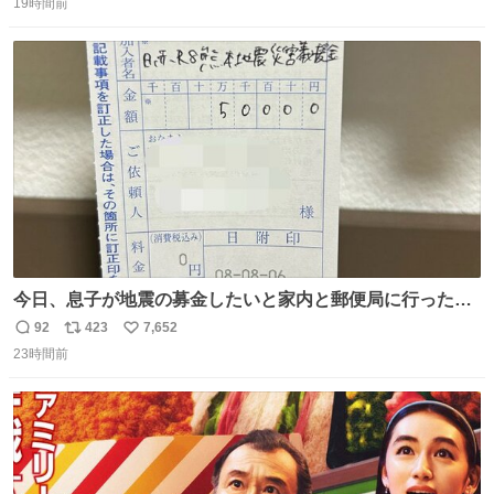
ど snidelでめちゃくちゃピッタリなものを見つけたので買
19時間前
信
ポ
い
った！✨ スマホと小物とペットボトルが入るの最高すぎる
数
ス
ね
🥹 しかもスマホ入れ独立してるしファスナーない！地味に
ト
数
数
嬉しいやつ！！！
今日、息子が地震の募金したいと家内と郵便局に行ったみ
たいです。おもちゃとか買う選択肢もあったと思うけど、
92
423
7,652
返
リ
い
自分で貯めてた2万円を役に立てて欲しい、みんなも元気
23時間前
信
ポ
い
になって欲しいと。家内も一緒に募金したので、自分も何
数
ス
ね
かできたらなぁと思いました。
ト
数
数