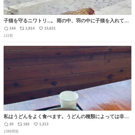
子猫を守るニワトリ...。 雨の中、羽の中に子猫を入れて守
る姿に感動した！！ 愛は種族を超える！
144
1,914
15,621
返
リ
い
1日前
信
ポ
い
数
ス
ね
ト
数
数
私はうどんをよく食べます。うどんの種類によっては非常
食にもなります。生うどんは消費期限が短く、冷凍うどん
20
182
1,313
返
リ
い
は長持ちする代わりに停電に弱いので、乾麺タイプのうど
10時間前
信
ポ
い