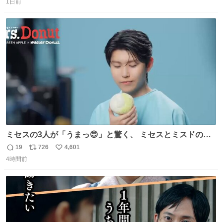
1日前
信
ポ
い
数
ス
ね
ト
数
数
ミセスの3人が「うまっ😍」と驚く、 ミセスとミスドのコ
ラボドーナツ🍏🍩 その味わいとは....！？ 『Mrs.
19
726
4,601
返
リ
い
Donut（ミセスドーナツ）』 8月7日（金）店頭販売開始🎉
4時間前
信
ポ
い
数
ス
ね
ト
数
数