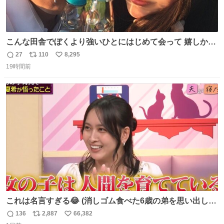
こんな田舎でぼくより強いひとにはじめて会って 嬉しかっ
たよ
27
110
8,295
返
リ
い
19時間前
信
ポ
い
数
ス
ね
ト
数
数
これは名言すぎる😂 (消しゴム食べた6歳の弟を思い出しな
がら)
136
2,887
66,382
返
リ
い