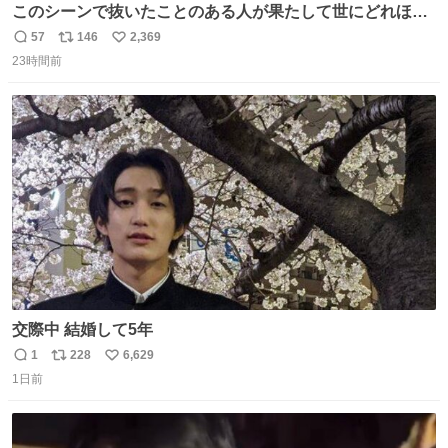
このシーンで抜いたことのある人が果たして世にどれほど
いることか このアカウントに辿り着いた皆さんとは、ロボ
57
146
2,369
返
リ
い
コップ2についてこれからもぜひ語り合っていきたい
23時間前
信
ポ
い
数
ス
ね
ト
数
数
交際中 結婚して5年
1
228
6,629
返
リ
い
1日前
信
ポ
い
数
ス
ね
ト
数