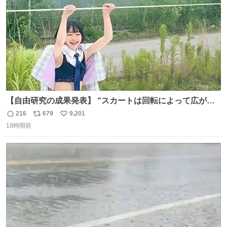
【自由研究の成果発表】 “スカートは回転によって広がる
が、岡澤恋によって270°までなら広がらずに回転が可能な
216
679
9,201
返
リ
い
ことが証明された！”
18時間前
信
ポ
い
数
ス
ね
ト
数
数