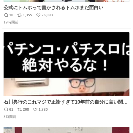
公式にトムホって書かされるトムホまだ面白い
10
1,355
26,093
返
リ
い
19時間前
信
ポ
い
数
ス
ね
ト
数
数
石川典行のこれマジで正論すぎて10年前の自分に言い聞か
せたい
61
268
1,780
返
リ
い
8時間前
信
ポ
い
数
ス
ね
ト
数