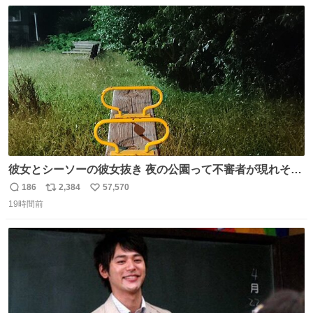
数
ス
ね
ト
数
数
彼女とシーソーの彼女抜き 夜の公園って不審者が現れそう
で怖いんだよな
186
2,384
57,570
返
リ
い
19時間前
信
ポ
い
数
ス
ね
ト
数
数