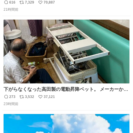
616
7,329
70,887
返
リ
い
21時間前
信
ポ
い
数
ス
ね
ト
数
数
下がらなくなった高田製の電動昇降ベット。 メーカーから
は、完全に見放されたんですが、 見事に85歳の父が治しま
273
3,532
37,121
返
リ
い
した。 うちの父は、トヨタカローラのボディをオート生産
23時間前
信
ポ
い
する、工業ロボットの製作者なんですが、 父が電動ベット
数
ス
ね
の配線をハンダで修理している横で、
ト
数
数