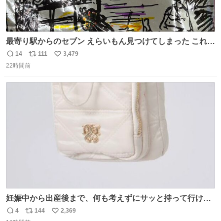
最寄り駅からのセブン えらいもん見つけてしまった これ売
ってくれへんかな… #浅井健一 #ポテチ #ロックの名盤
14
111
3,479
返
リ
い
22時間前
信
ポ
い
数
ス
ね
ト
数
数
妊娠中から出産後まで、何も考えずにサッと持って行ける
ようなショルダーバッグが欲しいな〜と思っていたのだけ
4
144
2,369
返
リ
い