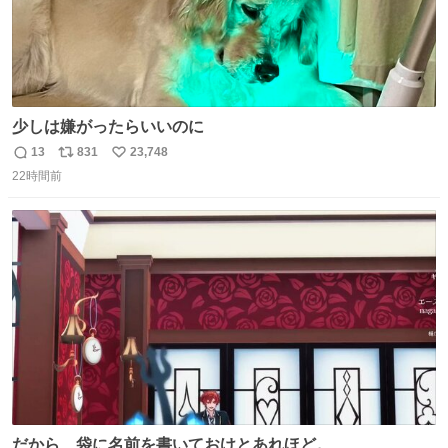
少しは嫌がったらいいのに
13
831
23,748
返
リ
い
22時間前
信
ポ
い
数
ス
ね
ト
数
数
だから、袋に名前を書いておけとあれほど。