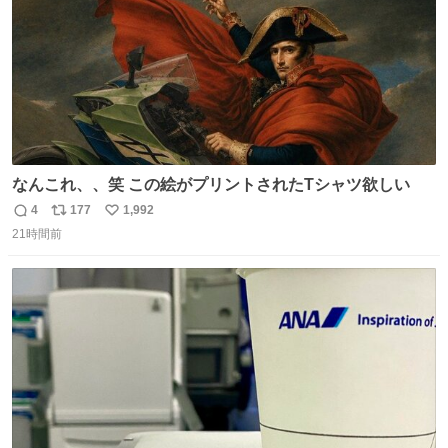
なんこれ、、笑 この絵がプリントされたTシャツ欲しい
4
177
1,992
返
リ
い
21時間前
信
ポ
い
数
ス
ね
ト
数
数