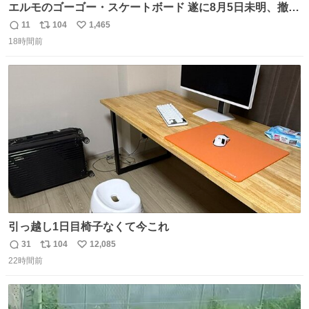
エルモのゴーゴー・スケートボード 遂に8月5日未明、撤
去… ←4日朝 5日朝→ #USJファン #ワンダーランド
11
104
1,465
返
リ
い
18時間前
信
ポ
い
数
ス
ね
ト
数
数
引っ越し1日目椅子なくて今これ
31
104
12,085
返
リ
い
22時間前
信
ポ
い
数
ス
ね
ト
数
数