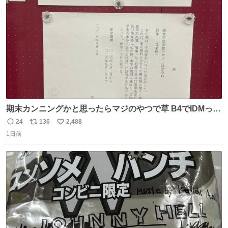
数
期末カンニングかと思ったらマジのやつで草 B4でIDMって
ことはおそらく就職だし、内定取り消し？ それと夏休み期
24
136
2,488
返
リ
い
間の停学って無意味じゃね？
1日前
信
ポ
い
数
ス
ね
ト
数
数