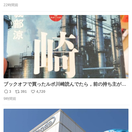
返
リ
い
るのかもしれません。 そこで「何を話せばいいか」が見え
22時間前
信
ポ
い
る手引きを用意して、安心して電話に出られるようにしま
数
ス
ね
す。 インターホンの応対も大切なコミュニケーションの学
ト
数
数
びです。
ブックオフで買ったルポ川崎読んでたら，前の持ち主がラ
ッパーになる決意をした形跡があってウケた
3
391
4,720
返
リ
い
9時間前
信
ポ
い
数
ス
ね
ト
数
数