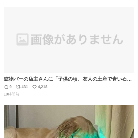
んなら水分が少なく長期保存するのにおすすめです。アル
数
ス
ね
ファ化米や缶詰など、色々な非常食がありますが、うどん
ト
数
数
もいかがでしょうか？
鉱物バーの店主さんに「子供の頃、友人の土産で青い石を
貰って、それがすごく気に入ってたのに、いつかの引越し
9
431
4,218
返
リ
い
で無くしてしまった」という話をしたら、 「お土産で買っ
10時間前
信
ポ
い
てきたくらいの価格感なら、ドイツの黒い森のフローライ
数
ス
ね
トかな…」と当たりつけてもらった。確かにこんな感じだ
ト
数
数
った気がする 凄い