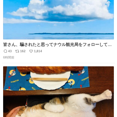
皆さん、騙されたと思ってナウル観光局をフォローしてみ
てください。たまに海とか島とかわけわからん画像が流れ
43
162
1,814
返
リ
い
てくるだけで、特に何も起こりません。
6時間前
信
ポ
い
数
ス
ね
ト
数
数