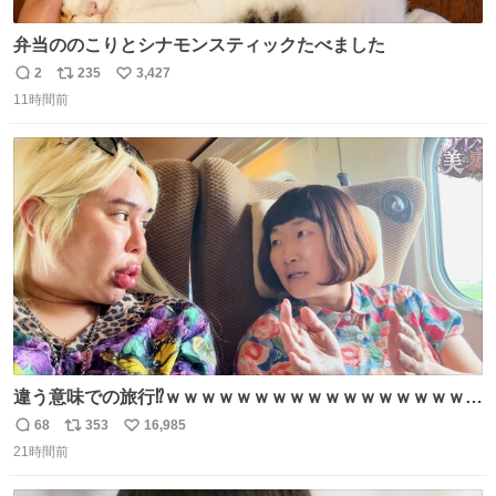
弁当ののこりとシナモンスティックたべました
2
235
3,427
返
リ
い
11時間前
信
ポ
い
数
ス
ね
ト
数
数
違う意味での旅行⁉️ｗｗｗｗｗｗｗｗｗｗｗｗｗｗｗｗｗｗ
ｗ
68
353
16,985
返
リ
い
21時間前
信
ポ
い
数
ス
ね