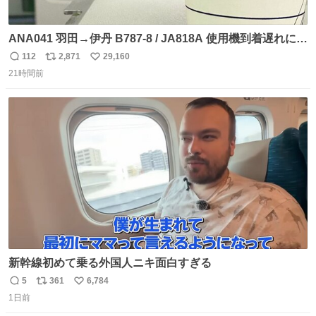
ANA041 羽田→伊丹 B787-8 / JA818A 使用機到着遅れにつ
き 「安全に支障ない範囲で1分1秒でも遅延回復に努めてお
112
2,871
29,160
返
リ
い
ります」と機長の気合い十分！ が、フライトは順調に進み
21時間前
信
ポ
い
すぎ… 「飛ばしすぎたせいか現在奈良県上空での待機を命
数
ス
ね
じられております」 でコンソメスープ吹き出しそうになり
ト
数
数
ましたw
新幹線初めて乗る外国人ニキ面白すぎる
5
361
6,784
返
リ
い
1日前
信
ポ
い