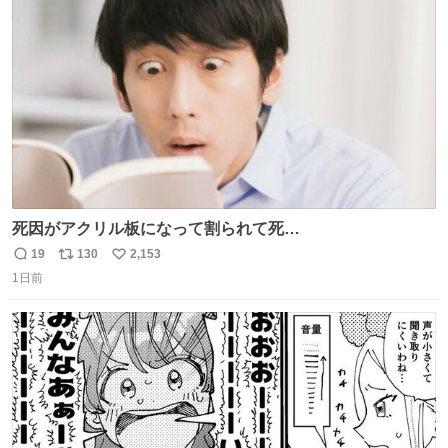
ト
数
数
死因がアクリル板になって割られて死
亡……………！？！？
19
130
2,153
返
リ
い
1日前
信
ポ
い
数
ス
ね
ト
数
数