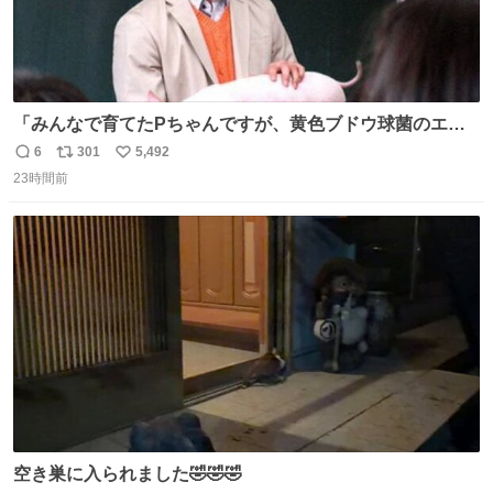
「みんなで育てたPちゃんですが、黄色ブドウ球菌のエン
テロトキシン（耐熱性毒素）が検出されたので、議論する
6
301
5,492
返
リ
い
までもなく処分が決まりました」
23時間前
信
ポ
い
数
ス
ね
ト
数
数
空き巣に入られました🤣🤣🤣