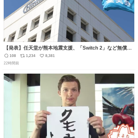
【発表】任天堂が熊本地震支援、「Switch 2」など無償修
理へ 保証切れでも対象 news.livedoor.com/article/detail…
108
1,234
8,381
返
リ
い
任天堂が令和8年熊本地震の被災者支援として、災害救助
22時間前
信
ポ
い
法適用地域からの同社製品の修理について、27年2月1日ま
数
ス
ね
で無償で対応すると発表した。「Switch 2」や「Switch」
ト
数
数
「Joy-Con」などが対象。