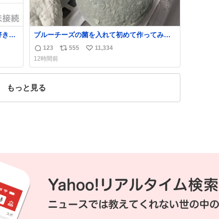
好きだ
ブルーチーズの菌を入れて初めて作ってみた
チーズなんだけど 本能でちょっとヤバいと思
123
555
11,334
返
リ
い
っちゃう見た目だな
12時間前
信
ポ
い
数
ス
ね
ト
数
もっと見る
数