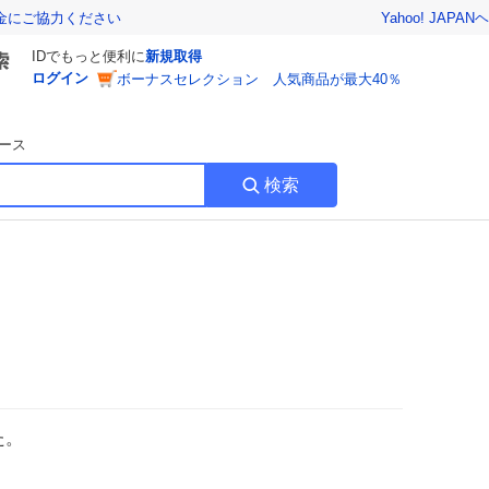
Yahoo! JAPAN
ヘ
金にご協力ください
IDでもっと便利に
新規取得
ログイン
ボーナスセレクション 人気商品が最大40％
ース
検索
た。