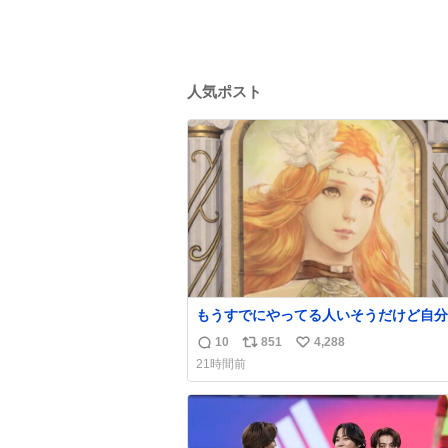
人気ポスト
もうすでにやってる人いそうだけど自分
で見かけてない
10
851
4,288
返
リ
い
21時間前
信
ポ
い
数
ス
ね
ト
数
数