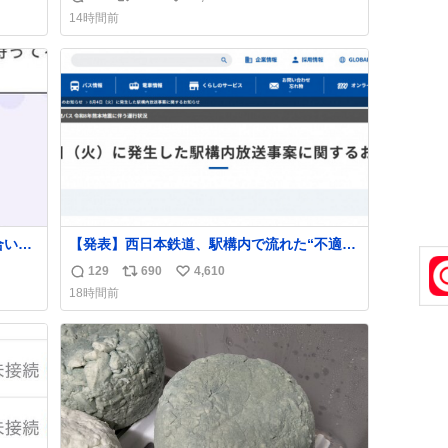
返
リ
い
14時間前
信
ポ
い
数
ス
ね
ト
数
数
合いた
【発表】西日本鉄道、駅構内で流れた“不適切
ど(同
音声”に声明「被害届も検討」
129
690
4,610
返
リ
い
し)最
news.livedoor.com/article/detail… 4日に西
18時間前
鉄福岡（天神）駅および薬院駅で発生した駅
信
ポ
い
構内放送事案について声明を公表した。「第
数
ス
ね
三者によって駅構内放送設備に外部から不正
ト
数
に音声が流された可能性も含めて確認を実
数
施」と説明した。