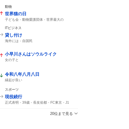
動物
世界猫の日
子ども会
動物愛護団体
世界最大の
幸せでありますように
今日は何の日
ITビジネス
貸し付け
海外には
自国民
小早川さんはソウルライク
女の子と
令和八年八月八日
縁起が良い
スポーツ
現役続行
正式表明
39歳
長友佑都
FC東京
J1
20位まで見る