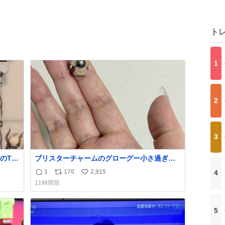
ト
1
2
3
のTL
ブリスターチャームのグローグー小さ過ぎて
今コレ
1
170
2,915
4
返
リ
い
11時間前
信
ポ
い
数
ス
ね
ト
数
5
数