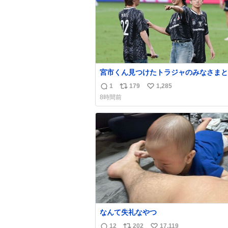
宮市くん見つけたトラジャのみなさまと
りとりが微笑ましかった…マリノス至上
1
179
1,285
返
リ
い
なのでこれ見てて一気に好感度が爆上が
8時間前
した…🥹
信
ポ
い
数
ス
ね
ト
数
数
なんて失礼なやつ
12
202
17,119