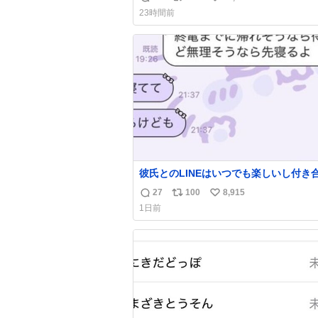
返
リ
い
23時間前
信
ポ
い
数
ス
ね
ト
数
数
彼氏とのLINEはいつでも楽しいし付き
ての頃の嬉しかったLINEは無限にあるけ
27
100
8,915
返
リ
い
棲前は1日で各50通くらい送りあってた
1日前
近嬉しかったのはこれ
信
ポ
い
数
ス
ね
ト
数
数