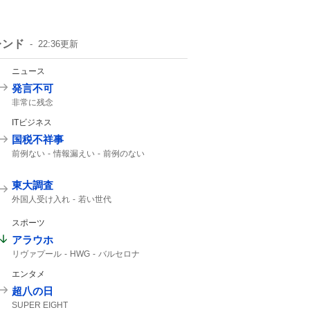
レンド
22:36
更新
ニュース
発言不可
非常に残念
ITビジネス
国税不祥事
前例ない
情報漏えい
前例のない
東大調査
外国人受け入れ
若い世代
スポーツ
アラウホ
リヴァプール
HWG
バルセロナ
リバプール
ロマーノ
HERE WE GO
エンタメ
バルサ
超八の日
SUPER EIGHT