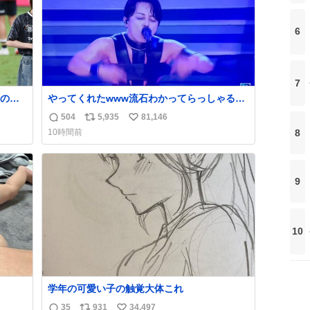
6
7
のや
やってくれたwww流石わかってらっしゃる🤣
主義
🤣🤣 #Mステ #西川貴教
504
5,935
81,146
返
リ
い
りま
8
10時間前
信
ポ
い
数
ス
ね
ト
数
9
数
10
学年の可愛い子の触覚大体これ
35
931
34,497