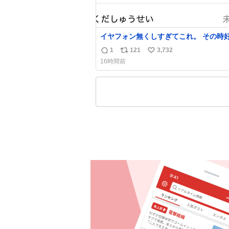
イヤフォン無くしすぎてこれ。 その時
った男のセコムの名前にしてる
1
121
3,732
返
リ
い
16時間前
信
ポ
い
数
ス
ね
ト
数
数