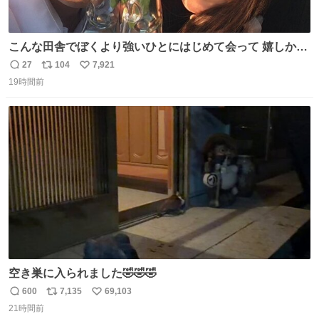
こんな田舎でぼくより強いひとにはじめて会って 嬉しかっ
たよ
27
104
7,921
返
リ
い
19時間前
信
ポ
い
数
ス
ね
ト
数
数
空き巣に入られました🤣🤣🤣
600
7,135
69,103
返
リ
い
21時間前
信
ポ
い