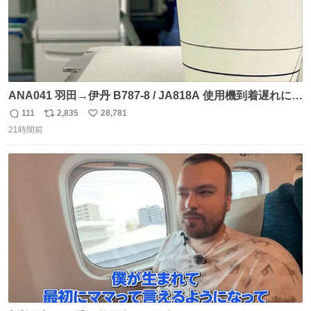
ANA041 羽田→伊丹 B787-8 / JA818A 使用機到着遅れにつ
き 「安全に支障ない範囲で1分1秒でも遅延回復に努めてお
111
2,835
28,781
返
リ
い
ります」と機長の気合い十分！ が、フライトは順調に進み
21時間前
信
ポ
い
すぎ… 「飛ばしすぎたせいか現在奈良県上空での待機を命
数
ス
ね
じられております」 でコンソメスープ吹き出しそうになり
ト
数
数
ましたw