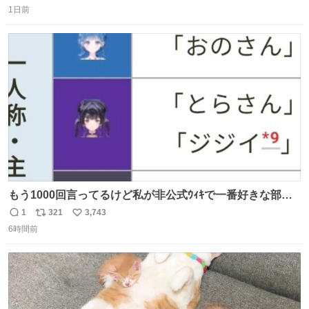
1日前
信
ポ
い
数
ス
ね
ト
数
数
もう1000回言ってるけど私が非公式ｳｨｷで一番好きな部
分、これ
1
321
3,743
返
リ
い
6時間前
信
ポ
い
数
ス
ね
ト
数
数