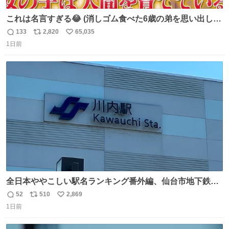
これは名言すぎる😂 (消しゴム食べた6歳の弟を思い出しな
がら)
133
2,820
65,035
返
リ
い
1日前
信
ポ
い
数
ス
ね
ト
数
数
全日本ややこしい駅名ランキング番外編、仙台市地下鉄川
内駅
52
510
2,869
返
リ
い
1日前
信
ポ
い
数
ス
ね