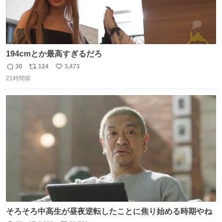
194cmとか最高すぎるだろ
30
124
3,473
返
リ
い
21時間前
信
ポ
い
数
ス
ね
ト
数
数
そろそろ中高生が昼夜逆転したことに焦り始める時期やね