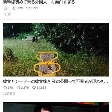
新幹線初めて乗る外国人ニキ面白すぎる
5
329
6,228
返
リ
い
1日前
信
ポ
い
数
ス
ね
ト
数
数
彼女とシーソーの彼女抜き 夜の公園って不審者が現れそう
で怖いんだよな
178
2,279
54,872
返
リ
い
19時間前
信
ポ
い
数
ス
ね
ト
数
数