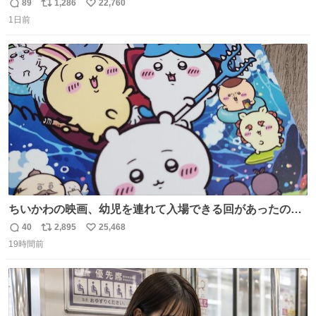
89
1,286
22,760
返
リ
い
1日前
信
ポ
い
数
ス
ね
ト
数
数
ちいかわの映画、幼児を連れて入場できる回があったので
子どもを連れて観てきたんですけど、セイレーンの登場シ
40
2,895
25,468
返
リ
い
ーンで場内のベビーが一斉に泣き出してたのがとてもよい
19時間前
信
ポ
い
映画体験でした。
数
ス
ね
ト
数
数