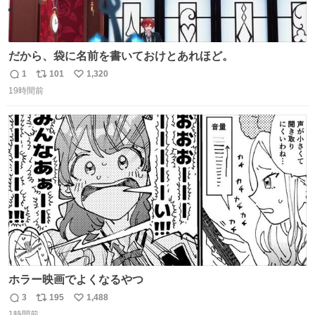
だから、袋に名前を書いておけとあれほど。
1
101
1,320
返
リ
い
19時間前
信
ポ
い
数
ス
ね
ト
数
数
ホラー映画でよくなるやつ
3
195
1,488
返
リ
い
1時間前