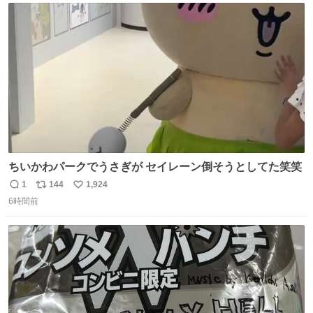
ト
数
数
ちいかわパークでうさぎが セイレーン倒そうとしてた笑笑
1
144
1,924
返
リ
い
6時間前
信
ポ
い
数
ス
ね
ト
数
数