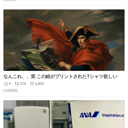
信
ポ
い
数
ス
ね
ト
数
数
なんこれ、、笑 この絵がプリントされたTシャツ欲しい
4
174
1,933
返
リ
い
21時間前
信
ポ
い
数
ス
ね
ト
数
数