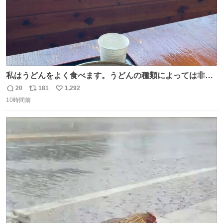
私はうどんをよく食べます。うどんの種類によっては非常
食にもなります。生うどんは消費期限が短く、冷凍うどん
20
181
1,292
返
リ
い
は長持ちする代わりに停電に弱いので、乾麺タイプのうど
10時間前
信
ポ
い
んなら水分が少なく長期保存するのにおすすめです。アル
数
ス
ね
ファ化米や缶詰など、色々な非常食がありますが、うどん
ト
数
数
もいかがでしょうか？