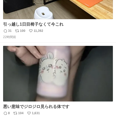
引っ越し1日目椅子なくて今これ
31
100
11,392
返
リ
い
22時間前
信
ポ
い
数
ス
ね
ト
数
数
悪い意味でジロジロ見られる体です
8
104
1,631
返
リ
い