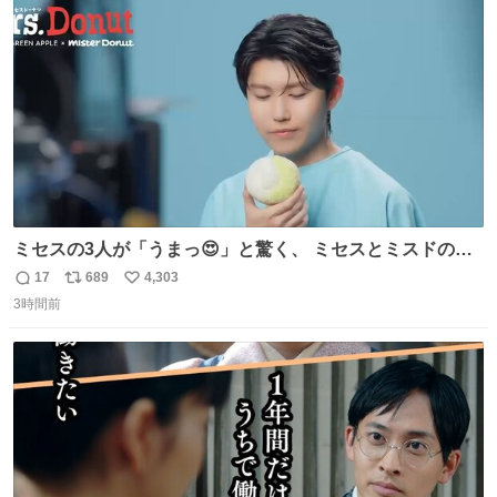
ト
数
数
ミセスの3人が「うまっ😍」と驚く、 ミセスとミスドのコ
ラボドーナツ🍏🍩 その味わいとは....！？ 『Mrs.
17
689
4,303
返
リ
い
Donut（ミセスドーナツ）』 8月7日（金）店頭販売開始🎉
3時間前
信
ポ
い
数
ス
ね
ト
数
数