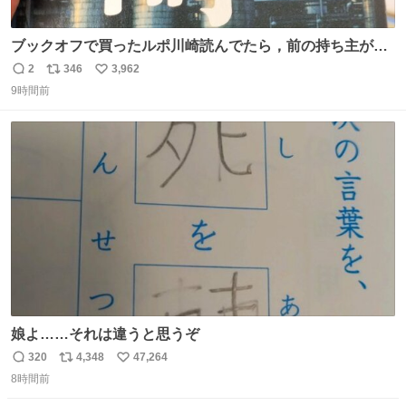
ブックオフで買ったルポ川崎読んでたら，前の持ち主がラ
ッパーになる決意をした形跡があってウケた
2
346
3,962
返
リ
い
9時間前
信
ポ
い
数
ス
ね
ト
数
数
娘よ……それは違うと思うぞ
320
4,348
47,264
返
リ
い
8時間前
信
ポ
い
数
ス
ね