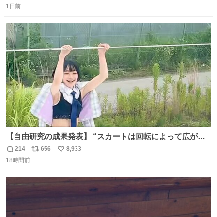
1日前
信
ポ
い
数
ス
ね
ト
数
数
【自由研究の成果発表】 “スカートは回転によって広がる
が、岡澤恋によって270°までなら広がらずに回転が可能な
214
656
8,933
返
リ
い
ことが証明された！”
18時間前
信
ポ
い
数
ス
ね
ト
数
数