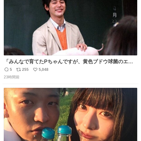
「みんなで育てたPちゃんですが、黄色ブドウ球菌のエン
テロトキシン（耐熱性毒素）が検出されたので、議論する
5
255
5,048
返
リ
い
までもなく処分が決まりました」
23時間前
信
ポ
い
数
ス
ね
ト
数
数