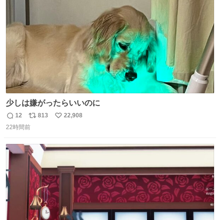
数
った気がする 凄い
少しは嫌がったらいいのに
12
813
22,908
返
リ
い
22時間前
信
ポ
い
数
ス
ね
ト
数
数