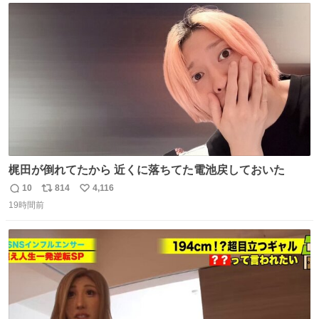
ト
数
数
梶田が倒れてたから 近くに落ちてた電池戻しておいた
10
814
4,116
返
リ
い
19時間前
信
ポ
い
数
ス
ね
ト
数
数