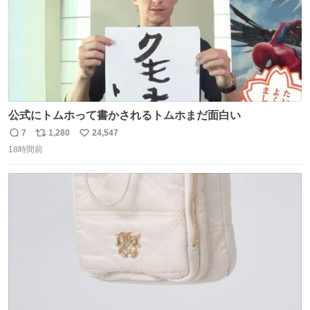
公式にトムホって書かされるトムホまだ面白い
7
1,280
24,547
返
リ
い
18時間前
信
ポ
い
数
ス
ね
ト
数
数