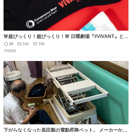
🚨超びっくり！超びっくり！🚨 日曜劇場『#VIVANT』と
ファミマの #コンビニエンスウェア がコラボ！ 🧦ラインソ
28
141
720
返
リ
い
ックス 🟦今治タオルハンカチ 「いいね」「保存」してファ
7時間前
信
ポ
い
ミマへGO👀
数
ス
ね
ト
数
数
下がらなくなった高田製の電動昇降ベット。 メーカーから