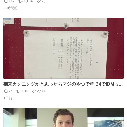
理へ 保証切れでも対象 news.livedoor.com/article/detail…
107
1,184
7,933
返
リ
い
任天堂が令和8年熊本地震の被災者支援として、災害救助
22時間前
信
ポ
い
法適用地域からの同社製品の修理について、27年2月1日ま
数
ス
ね
で無償で対応すると発表した。「Switch 2」や「Switch」
ト
数
数
「Joy-Con」などが対象。
期末カンニングかと思ったらマジのやつで草 B4でIDMって
ことはおそらく就職だし、内定取り消し？ それと夏休み期
24
136
2,488
返
リ
い
間の停学って無意味じゃね？
1日前
信
ポ
い
数
ス
ね
ト
数
数