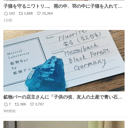
子猫を守るニワトリ...。 雨の中、羽の中に子猫を入れて守
る姿に感動した！！ 愛は種族を超える！
143
1,886
15,364
返
リ
い
1日前
信
ポ
い
数
ス
ね
ト
数
数
鉱物バーの店主さんに「子供の頃、友人の土産で青い石を
貰って、それがすごく気に入ってたのに、いつかの引越し
7
386
3,707
返
リ
い
で無くしてしまった」という話をしたら、 「お土産で買っ
9時間前
信
ポ
い
てきたくらいの価格感なら、ドイツの黒い森のフローライ
数
ス
ね
トかな…」と当たりつけてもらった。確かにこんな感じだ
ト
数