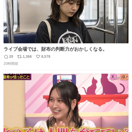
ライブ会場では、財布の判断力がおかしくなる。
20
1,366
8,578
返
リ
い
20時間前
信
ポ
い
数
ス
ね
ト
数
数