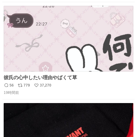
数
ス
ね
ト
数
数
彼氏の心中したい理由やばくて草
56
779
37,270
返
リ
い
19時間前
信
ポ
い
数
ス
ね
ト
数
数