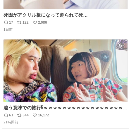
死因がアクリル板になって割られて死
亡……………！？！？
17
122
2,086
返
リ
い
1日前
信
ポ
い
数
ス
ね
ト
数
数
違う意味での旅行⁉️ｗｗｗｗｗｗｗｗｗｗｗｗｗｗｗｗｗｗ
ｗ
63
344
16,172
返
リ
い
21時間前
信
ポ
い
数
ス
ね