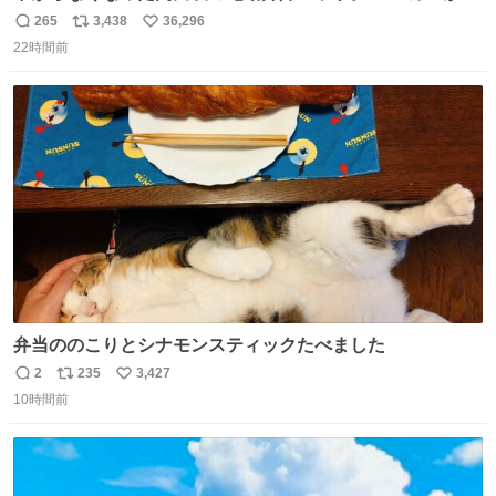
は、完全に見放されたんですが、 見事に85歳の父が治しま
265
3,438
36,296
返
リ
い
した。 うちの父は、トヨタカローラのボディをオート生産
22時間前
信
ポ
い
する、工業ロボットの製作者なんですが、 父が電動ベット
数
ス
ね
の配線をハンダで修理している横で、
ト
数
数
弁当ののこりとシナモンスティックたべました
2
235
3,427
返
リ
い
10時間前
信
ポ
い
数
ス
ね
ト
数
数