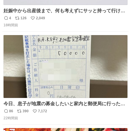
妊娠中から出産後まで、何も考えずにサッと持って行ける
ようなショルダーバッグが欲しいな〜と思っていたのだけ
4
126
2,049
返
リ
い
ど snidelでめちゃくちゃピッタリなものを見つけたので買
18時間前
信
ポ
い
った！✨ スマホと小物とペットボトルが入るの最高すぎる
数
ス
ね
🥹 しかもスマホ入れ独立してるしファスナーない！地味に
ト
数
数
嬉しいやつ！！！
今日、息子が地震の募金したいと家内と郵便局に行ったみ
たいです。おもちゃとか買う選択肢もあったと思うけど、
86
390
7,172
返
リ
い
自分で貯めてた2万円を役に立てて欲しい、みんなも元気
22時間前
信
ポ
い
になって欲しいと。家内も一緒に募金したので、自分も何
数
ス
ね