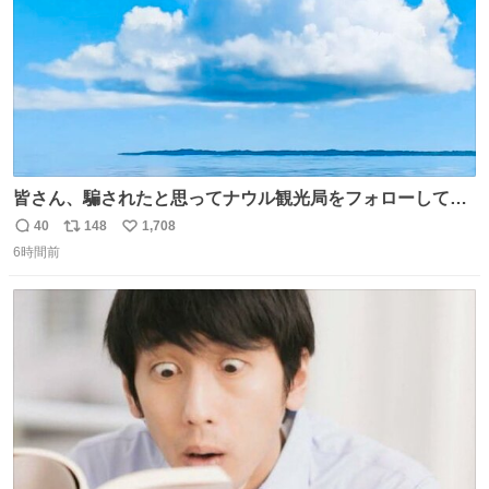
皆さん、騙されたと思ってナウル観光局をフォローしてみ
てください。たまに海とか島とかわけわからん画像が流れ
40
148
1,708
返
リ
い
てくるだけで、特に何も起こりません。
6時間前
信
ポ
い
数
ス
ね
ト
数
数