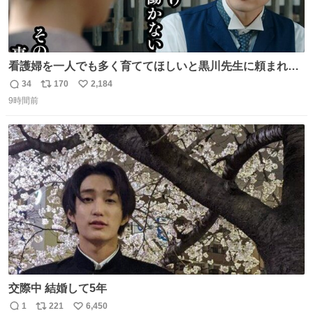
看護婦を一人でも多く育ててほしいと黒川先生に頼まれ、
１年間だけ黒川病院で働くことにしたりん。 直美はその１
34
170
2,184
返
リ
い
年間で恵風看護婦会を立て直すと話しました。 👇このシー
9時間前
信
ポ
い
ンをぜひ本編で web.nhk/tv/an/kazekaor… #朝ドラ #風薫
数
ス
ね
る 見上愛 上坂樹里 平埜生成
ト
数
数
交際中 結婚して5年
1
221
6,450
返
リ
い