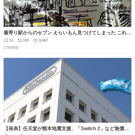
最寄り駅からのセブン えらいもん見つけてしまった これ売
ってくれへんかな… #浅井健一 #ポテチ #ロックの名盤
11
102
3,067
返
リ
い
22時間前
信
ポ
い
数
ス
ね
ト
数
数
【発表】任天堂が熊本地震支援、「Switch 2」など無償修