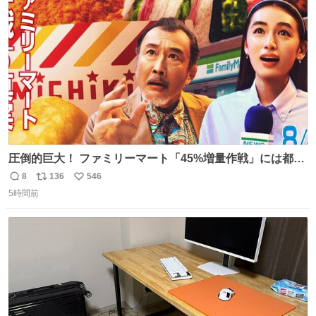
かできたらなぁと思いました。
ト
数
数
圧倒的巨大！ ファミリーマート「45%増量作戦」には都市
伝説が隠されている、のかもしれない。 web-
8
136
546
返
リ
い
mu.jp/news/79509/
5時間前
信
ポ
い
数
ス
ね
ト
数
数