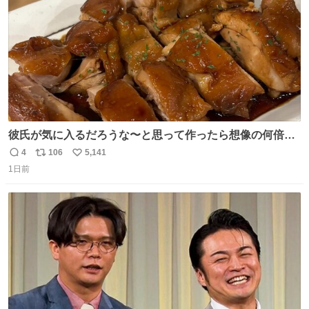
彼氏が気に入るだろうな〜と思って作ったら想像の何倍も
美味しい美味しい言ってくれて嬉しい
4
106
5,141
返
リ
い
1日前
信
ポ
い
数
ス
ね
ト
数
数