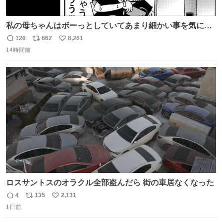
私の母ちゃんはボーっとしていてあまり細かい事を気にし
ません。優秀な人の多い現代の価値観から見ると、あまり
126
662
8,261
返
リ
い
優秀な母親ではないかもしれません。でも、だからこそ、
14時間前
信
ポ
い
私はそういう母親が大好きです。今も昔もすごくリラック
数
ス
ね
スします。「優秀」と「良い」は別なんですよね。 1/2
ト
数
数
ロスサントスのオラクル全部盗んだら 街の車居なくなった
4
135
2,131
返
リ
い
1日前
信
ポ
い
数
ス
ね