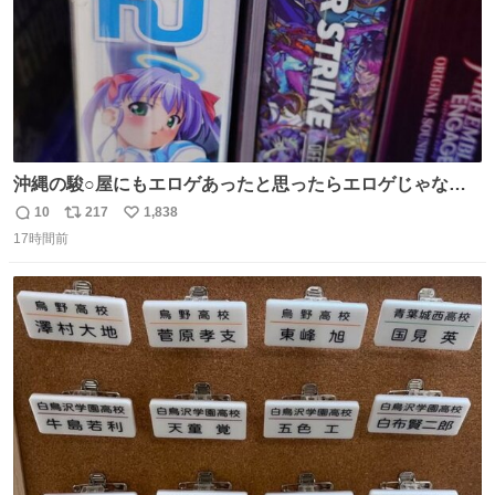
沖縄の駿○屋にもエロゲあったと思ったらエロゲじゃなか
った
10
217
1,838
返
リ
い
17時間前
信
ポ
い
数
ス
ね
ト
数
数