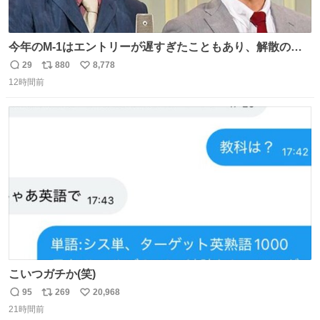
今年のM-1はエントリーが遅すぎたこともあり、解散の可
能性を作り出してからのスタート！！ 遅くなって申し訳な
29
880
8,778
返
リ
い
い🙏 エントリーナンバーは「GO!無策!」でかなり覚えやす
12時間前
信
ポ
い
い！応援をお願いすることになりそう！！
数
ス
ね
ト
数
数
こいつガチか(笑)
95
269
20,968
返
リ
い
21時間前
信
ポ
い