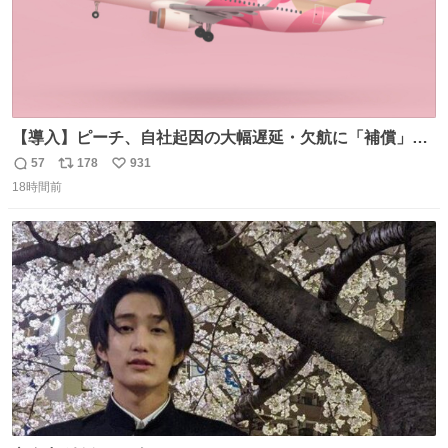
【導入】ピーチ、自社起因の大幅遅延・欠航に「補償」開
始へ news.livedoor.com/article/detail… 同社に起因する理
57
178
931
返
リ
い
由によって大幅遅延や欠航が発生した場合、乗客が負担し
18時間前
信
ポ
い
た宿泊費や交通費を、領収書の事後申請に基づき、国内線
数
ス
ね
は1人あたり上限1万円、国際線は上限2万円まで支払う。
ト
数
数