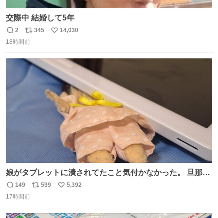
交際中 結婚して5年
2
345
14,030
返
リ
い
18時間前
信
ポ
い
数
ス
ね
ト
数
数
娘がタブレットに潰されてたこと気付かなかった。 旦那だ
けは娘の波長を感じ取れるから声出せずともSOSが伝わっ
149
599
5,392
返
リ
い
たらしい。 急いで旦那が救出して、泣きじゃくる娘に自分
17時間前
信
ポ
い
も謝って抱きしめようとしたら、ビンタされてしまった。
数
ス
ね