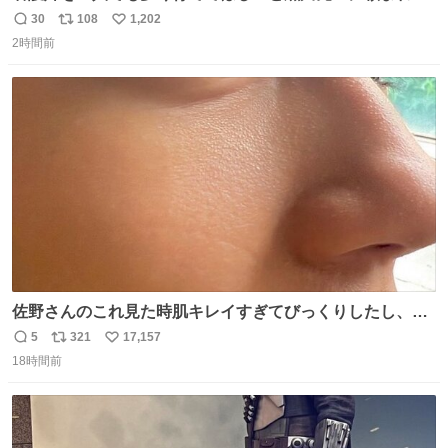
１年間だけ黒川病院で働くことにしたりん。 直美はその１
30
108
1,202
返
リ
い
年間で恵風看護婦会を立て直すと話しました。 👇このシー
2時間前
信
ポ
い
ンをぜひ本編で web.nhk/tv/an/kazekaor… #朝ドラ #風薫
数
ス
ね
る 見上愛 上坂樹里 平埜生成
ト
数
数
佐野さんのこれ見た時肌キレイすぎてびっくりしたし、や
はりアイドルって体型･肌管理すごすぎる
5
321
17,157
返
リ
い
18時間前
信
ポ
い
数
ス
ね
ト
数
数