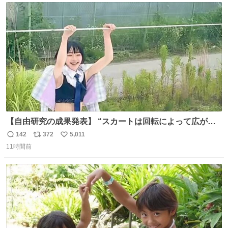
ト
数
数
【自由研究の成果発表】 “スカートは回転によって広がる
が、岡澤恋によって270°までなら広がらずに回転が可能な
142
372
5,011
返
リ
い
ことが証明された！”
11時間前
信
ポ
い
数
ス
ね
ト
数
数