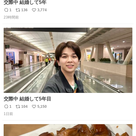
交際中 結婚して5年
1
136
3,774
返
リ
い
23時間前
信
ポ
い
数
ス
ね
ト
数
数
交際中 結婚して5年目
1
104
5,150
返
リ
い
1日前
信
ポ
い
数
ス
ね
ト
数
数