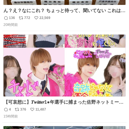
ん？え？なにこれ？ ちょっと待って、聞いてない これは販
売されているのもですか？
136
772
22,569
返
リ
い
20時間前
信
ポ
い
数
ス
ね
ト
数
数
【可哀想に】𝑻𝒘𝒊𝒕𝒕𝒆𝒓1●年選手に捕まった佐野ネットミーム
勇斗さんのコラボプリ
4
376
11,487
返
リ
い
15時間前
信
ポ
い
数
ス
ね