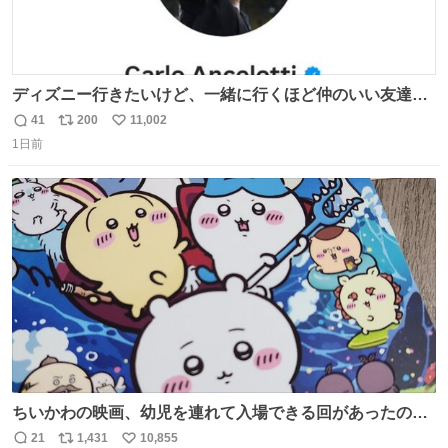
ディズニー行きたいけど、一緒に行くほど仲のいい友達が
居ない… ほんでこれ
41
200
11,002
返
リ
い
1日前
信
ポ
い
数
ス
ね
ト
数
数
ちいかわの映画、幼児を連れて入場できる回があったので
子どもを連れて観てきたんですけど、セイレーンの登場シ
21
1,431
10,855
返
リ
い