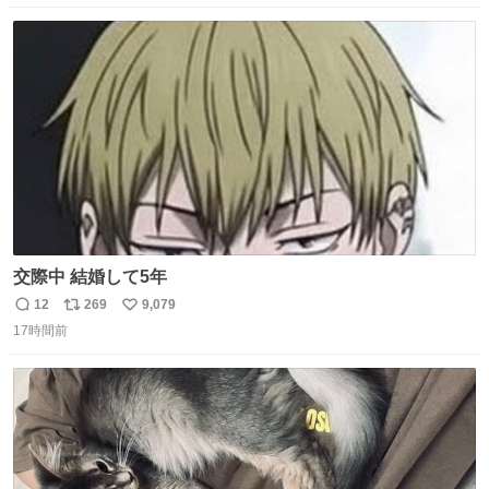
数
ス
ね
ト
数
数
交際中 結婚して5年
12
269
9,079
返
リ
い
17時間前
信
ポ
い
数
ス
ね
ト
数
数