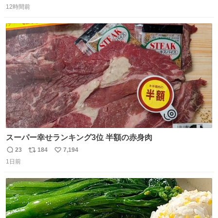
ーンで場内のベビーが一斉に泣き出してたのがとてもよい
12時間前
信
ポ
い
映画体験でした。
数
ス
ね
ト
数
数
スーパー幸せランキング3位 半額の赤身肉
23
184
7,194
返
リ
い
1日前
信
ポ
い
数
ス
ね
ト
数
数