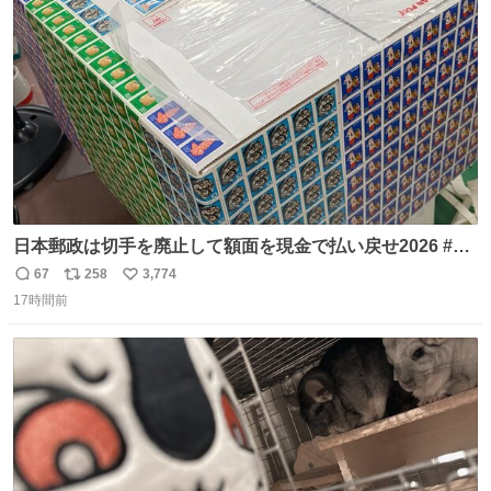
3回ほど。 小さい手だけど、地味に痛い。 その後、娘は旦
ト
数
数
那に泣きついてた。
日本郵政は切手を廃止して額面を現金で払い戻せ2026 #日
本郵政 @JapanPostHD_PR
67
258
3,774
返
リ
い
17時間前
信
ポ
い
数
ス
ね
ト
数
数