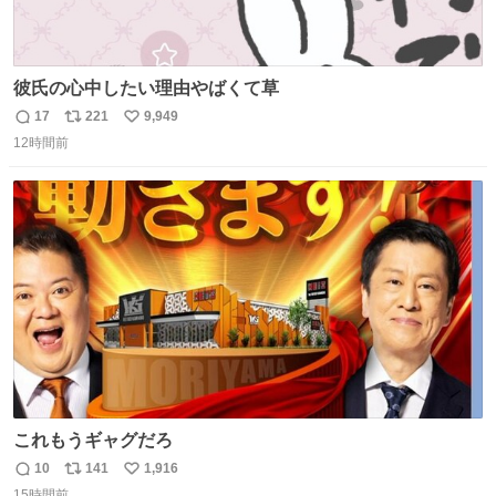
彼氏の心中したい理由やばくて草
17
221
9,949
返
リ
い
12時間前
信
ポ
い
数
ス
ね
ト
数
数
これもうギャグだろ
10
141
1,916
返
リ
い
15時間前