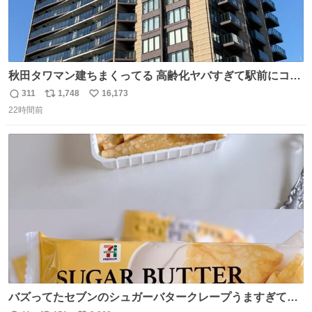
秋田タワマン建ちまくってる 高齢化ヤバすぎて駅前にコン
パクトシティつくって高齢者を住ませる考えらしい 病院も
311
1,748
16,173
返
リ
い
全部駅前にある
22時間前
信
ポ
い
数
ス
ね
ト
数
数
バズってたセブンのシュガーバタークレープうますぎて