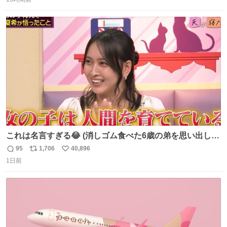
信
ポ
い
数
ス
ね
ト
数
数
これは名言すぎる😂 (消しゴム食べた6歳の弟を思い出しな
がら)
95
1,706
40,896
返
リ
い
1日前
信
ポ
い
数
ス
ね
ト
数
数