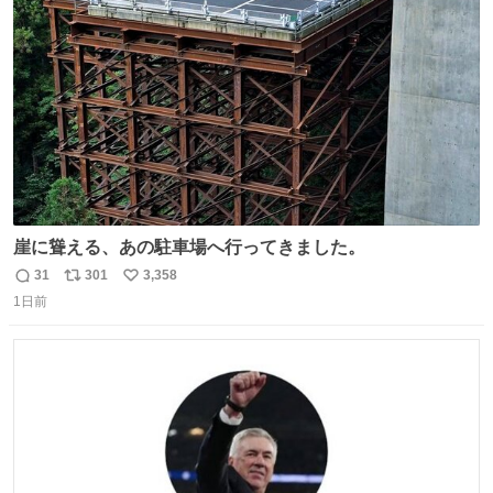
ト
数
数
崖に聳える、あの駐車場へ行ってきました。
31
301
3,358
返
リ
い
1日前
信
ポ
い
数
ス
ね
ト
数
数