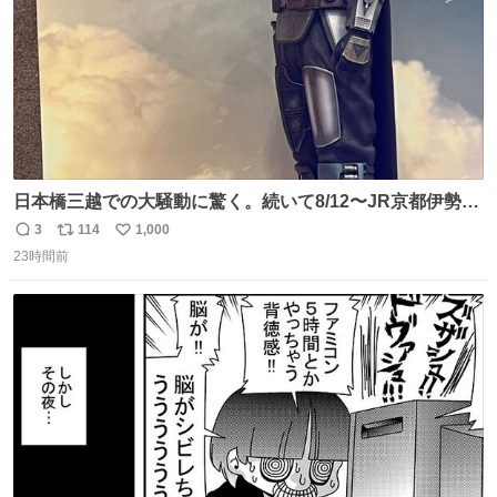
日本橋三越での大騒動に驚く。続いて8/12〜JR京都伊勢丹
でPOP UP STOREがオープンするとのこと…皆さんお怪
3
114
1,000
返
リ
い
我なくお買い物を🙏 写真は2026/5/21 ロードショーの前日
23時間前
信
ポ
い
。だーれも写真撮ってなかったんだけどなぁ😵‍💫
数
ス
ね
ト
数
数