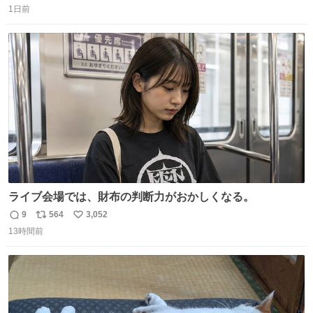
持ってるだけでコーデが格上げされる。
1日前
信
ポ
い
数
ス
ね
ト
数
数
ライブ会場では、財布の判断力がおかしくなる。
9
564
3,052
返
リ
い
13時間前
信
ポ
い
数
ス
ね
ト
数
数