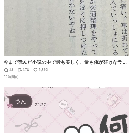
数
今まで読んだ小説の中で最も美しく、最も俺が好きなラス
トシーン
18
178
5,392
返
リ
い
23時間前
信
ポ
い
数
ス
ね
ト
数
数