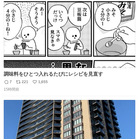
ト
数
数
調味料をひとつ入れるたびにレシピを見直す
7
221
1,655
返
リ
い
15時間前
信
ポ
い
数
ス
ね
ト
数
数