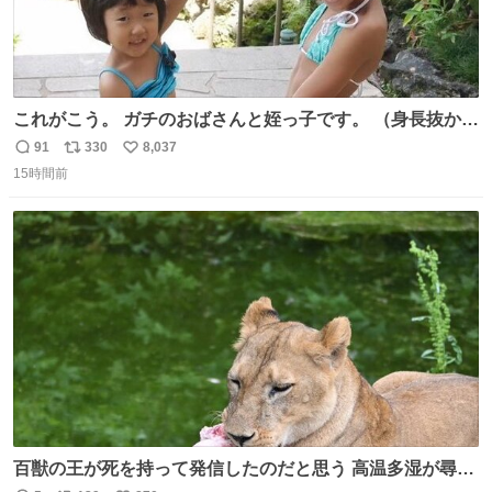
これがこう。 ガチのおばさんと姪っ子です。 （身長抜かさ
れててしぬ笑） #ヤツルギ12 #家族でヒロイン
91
330
8,037
返
リ
い
15時間前
信
ポ
い
数
ス
ね
ト
数
数
百獣の王が死を持って発信したのだと思う 高温多湿が尋常