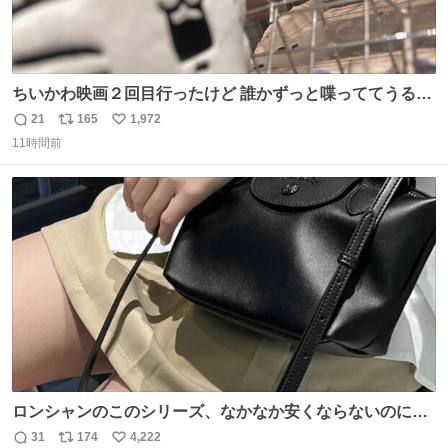
ちいかわ映画２回目行ったけど 誰かずっと喋っててうるさ
かった 許せねえ
21
165
1,972
返
リ
い
11時間前
信
ポ
い
数
ス
ね
ト
数
数
ロンシャンのこのシリーズ、なかなか安くならないのにセ
ール価格になってる🖤✨レザーなのが反則級にかわいい。
31
174
4,222
返
リ
い