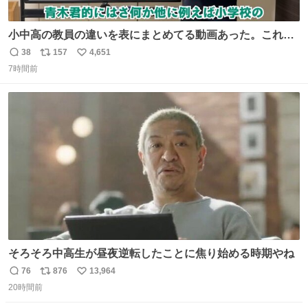
小中高の教員の違いを表にまとめてる動画あった。これよ
り解像度が高い動画ないかも。今まで見た中で一番正確。
38
157
4,651
返
リ
い
7時間前
信
ポ
い
数
ス
ね
ト
数
数
そろそろ中高生が昼夜逆転したことに焦り始める時期やね
76
876
13,964
返
リ
い
20時間前
信
ポ
い
数
ス
ね