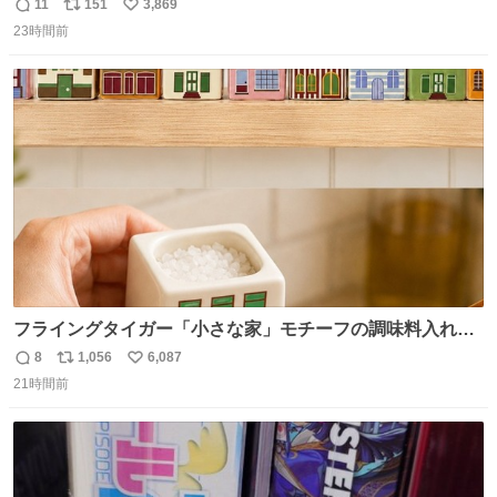
7NOWで買い溜め🛒💭
11
151
3,869
返
リ
い
23時間前
信
ポ
い
数
ス
ね
ト
数
数
フライングタイガー「小さな家」モチーフの調味料入れ、
並べれば“デンマークの街並み”に ピンク・グリーン・テラ
8
1,056
6,087
返
リ
い
コッタの全9種 - fashion-press.net/news/149552
21時間前
信
ポ
い
数
ス
ね
ト
数
数