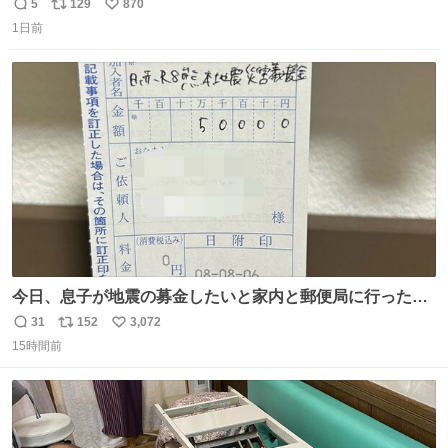
でない日本の夏 どうか早急に飼育の環境を見直して 動物の
5
129
870
返
リ
い
命を護ってください…と 治療中のライオンが助かりますよ
1日前
信
ポ
い
うに すべての動物の命が護られますように 2026.7.3📷多摩
数
ス
ね
動物公園にて 残念ながら個体の識別は出来ません
ト
数
数
今日、息子が地震の募金したいと家内と郵便局に行ったみ
たいです。おもちゃとか買う選択肢もあったと思うけど、
31
152
3,072
返
リ
い
自分で貯めてた2万円を役に立てて欲しい、みんなも元気
15時間前
信
ポ
い
になって欲しいと。家内も一緒に募金したので、自分も何
数
ス
ね
かできたらなぁと思いました。
ト
数
数