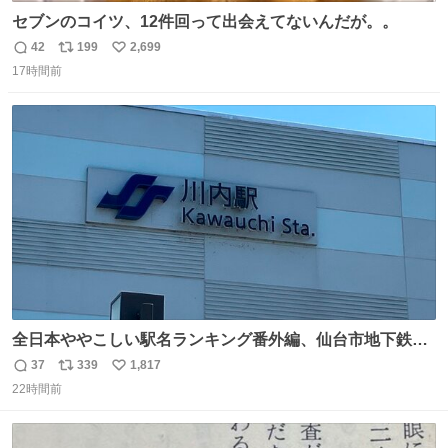
セブンのコイツ、12件回って出会えてないんだが。。
42
199
2,699
返
リ
い
17時間前
信
ポ
い
数
ス
ね
ト
数
数
全日本ややこしい駅名ランキング番外編、仙台市地下鉄川
内駅
37
339
1,817
返
リ
い
22時間前
信
ポ
い
数
ス
ね
ト
数