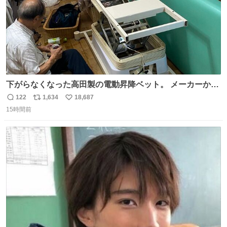
下がらなくなった高田製の電動昇降ベット。 メーカーから
は、完全に見放されたんですが、 見事に85歳の父が治しま
122
1,634
18,687
返
リ
い
した。 うちの父は、トヨタカローラのボディをオート生産
15時間前
信
ポ
い
する、工業ロボットの製作者なんですが、 父が電動ベット
数
ス
ね
の配線をハンダで修理している横で、
ト
数
数