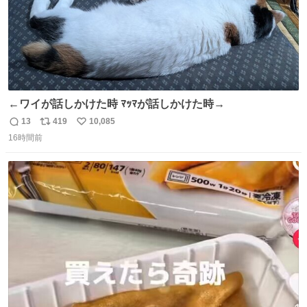
←ワイが話しかけた時 ﾏｯﾏが話しかけた時→
13
419
10,085
返
リ
い
16時間前
信
ポ
い
数
ス
ね
ト
数
数