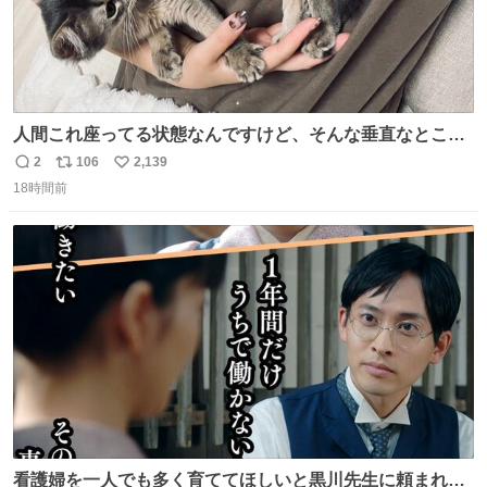
人間これ座ってる状態なんですけど、そんな垂直なところ
でいきなり天地無用のごろんをかますのは、それは、あま
2
106
2,139
返
リ
い
りに人間を信用しすぎではないか、、、？？？
18時間前
信
ポ
い
数
ス
ね
ト
数
数
看護婦を一人でも多く育ててほしいと黒川先生に頼まれ、