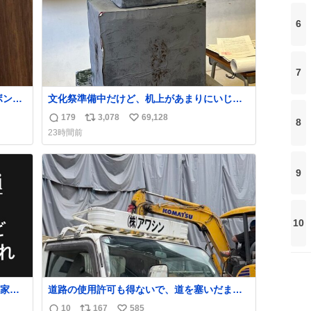
6
7
ボンド
文化祭準備中だけど、机上があまりにいじめ
ち
っぽすぎる
179
3,078
69,128
8
返
リ
い
23時間前
信
ポ
い
数
ス
ね
ト
数
9
数
10
家族
道路の使用許可も得ないで、道を塞いだまま
のは誹
解体作業してる。 写真を撮ろうとしたら「勝
10
167
585