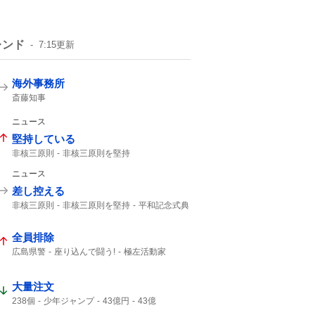
レンド
7:15
更新
海外事務所
斎藤知事
ニュース
堅持している
非核三原則
非核三原則を堅持
核兵器のない世界
事実関係
ニュース
差し控える
非核三原則
非核三原則を堅持
平和記念式典
広島平和記念式典
全員排除
広島県警
座り込んで闘う!
極左活動家
平和記念公園
座り込んで
広島市中区
大量注文
238個
少年ジャンプ
43億円
43億
キャンセル
ジャンプ
ジャンプ+