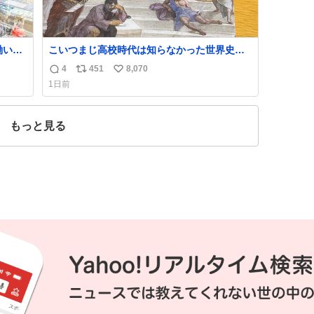
働いた
こいつまじ高校時代は知らなかった世界史が
、い
溢れすぎてて𝑩𝑰𝑮 𝑳𝑶𝑽𝑬＿＿
4
451
8,070
返
リ
い
た。
1日前
いま
信
ポ
い
数
ス
ね
ト
数
もっと見る
数