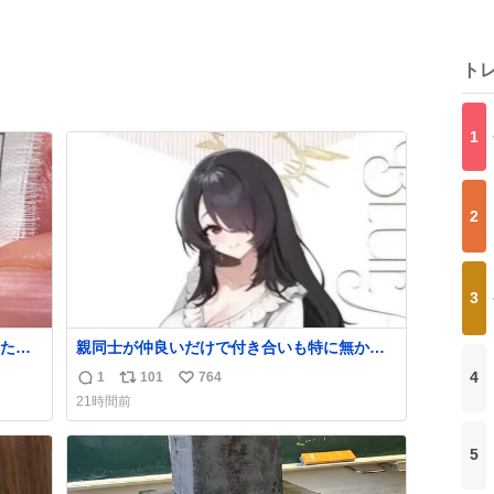
ト
1
2
3
たの
親同士が仲良いだけで付き合いも特に無かっ
ラ
たお隣の家に自分とこの親が外せない用事が
4
1
101
764
返
リ
い
あるからと半ば強制的に預けられて空き部屋
21時間前
会社
が無いからたまに見かけるけどロクに会話し
信
ポ
い
ンスベ
たことも無い一人娘と同じ部屋で寝るように
数
ス
ね
社の
言われ恐る恐る部屋の扉を開けた先にこの光
5
ト
数
景が待ってた時の少年の反応を答えよ
数