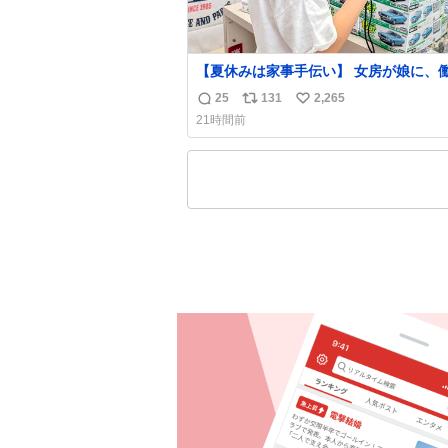
【夏休みは家事手伝い】 女房が娘に、
らバイト代もらえば？と言ったら、娘は
25
131
2,265
返
リ
い
らない、と言って黙々と働いてくれまし
21時間前
あとでソフトクリーム買ってやろうと思
信
ポ
い
した。
数
ス
ね
ト
数
数