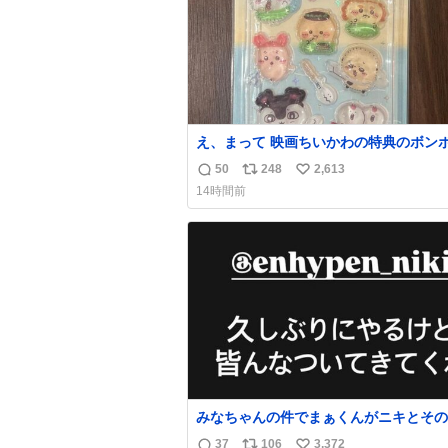
え、まって 映画ちいかわの特典のボン
ロップシール もうメルカリにでてるやん #
50
248
2,613
返
リ
い
いかわ
14時間前
信
ポ
い
数
ス
ね
ト
数
数
みなちゃんの件でまぁくんがニキとその
を脅してるけど絶対間違えてる。 悪い
37
106
3,372