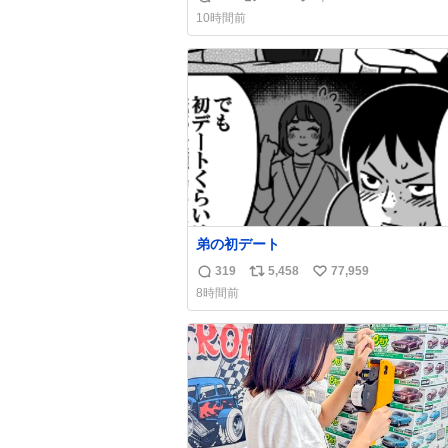
返
リ
い
謗中傷した人達でしょ。こんなのみなち
10時間前
望んでないし曲がった正義すぎる
信
ポ
い
数
ス
ね
ト
数
数
弟の初デート
319
5,458
77,959
返
リ
い
8時間前
信
ポ
い
数
ス
ね
ト
数
数