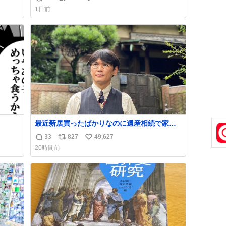
返
リ
い
ゃん
手に写真撮るな馬鹿野郎」と罵倒されるな
1日前
ど。
信
ポ
い
数
ス
ね
ト
数
数
最近新居買ったばかりなのに遺産相続で家も
らっちゃった長男
33
827
49,627
返
リ
い
20時間前
信
ポ
い
数
ス
ね
ト
数
数