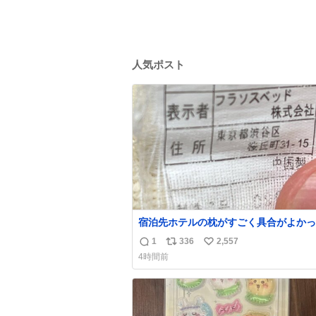
人気ポスト
宿泊先ホテルの枕がすごく具合がよかっ
でどこのメーカーだろうとタグを見たら フ
1
336
2,557
返
リ
い
ソスベッド という聞いたことのない会社で困
4時間前
ってる。該当の渋谷区の住所にもそんな
信
ポ
い
ないっぽいし。Googleで尋ねてもフラ
数
ス
ね
ッドっていうパチモンみたいな名前の会
ト
数
ことしか教えてくれないし詰んでる
数