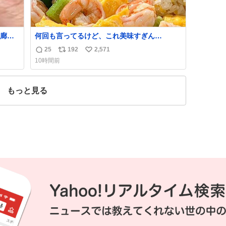
廊下
何回も言ってるけど、これ美味すぎん
こんな
の！！！低カロリーで満足感エグいから一生
25
192
2,571
返
リ
い
大興
食べてる😭
10時間前
し伸べ
信
ポ
い
に帰
数
ス
ね
って
ト
数
もっと見る
数