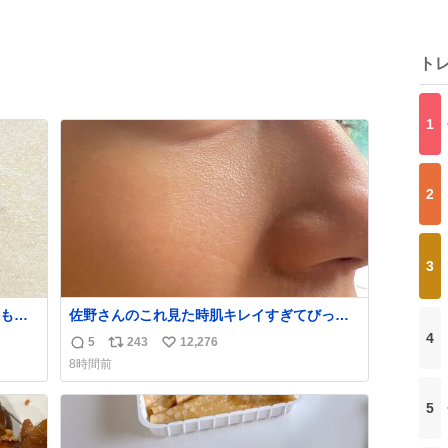
ト
1
2
3
かも白
佐野さんのこれ見た時肌キレイすぎてびっく
りしたし、やはりアイドルって体型･肌管理す
4
5
243
12,276
返
リ
い
ごすぎる
8時間前
信
ポ
い
数
ス
ね
5
ト
数
数