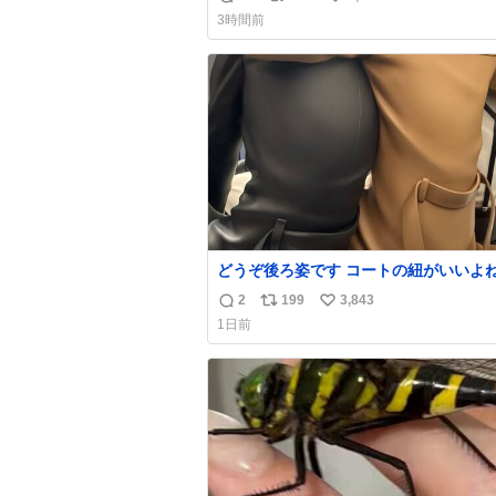
返
リ
い
価値観から見ると、あまり優秀な母親で
3時間前
いかもしれません。でも、だからこそ、
信
ポ
い
そういう母親が大好きです。今も昔もす
数
ス
ね
リラックスします。「優秀」と「良い」
ト
数
なんですよね。 1/2
数
どうぞ後ろ姿です コートの紐がいいよ
して腰が細い
2
199
3,843
返
リ
い
1日前
信
ポ
い
数
ス
ね
ト
数
数