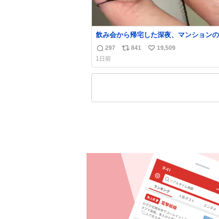
飲み会から帰宅した深夜、マンションの
にいらっしゃったオニヤンマ様 まさか
297
841
19,509
返
リ
い
都会でお会いできるなんて思っておらず
1日前
奮しております かっこよすぎる 指を差
信
ポ
い
ると乗ってきてくれたのでひとまず一緒
数
ス
ね
宅しましたが、飛ばないということは弱
ト
数
いらっしゃるのでしょうか…素敵すぎる
数