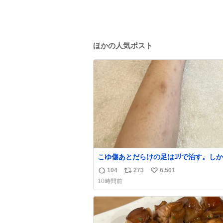
ほかの人気ポスト
こゆ傷あとだらけの足はｺﾘで治す。し
くなる。
104
273
6,501
返
リ
い
10時間前
信
ポ
い
数
ス
ね
ト
数
数