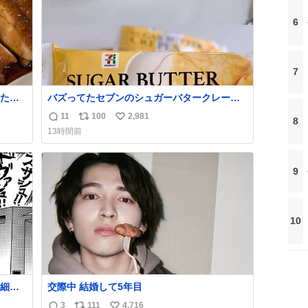
6
7
たら
バズってたセブンのシュガーバタークレープ
れて
うますぎて7NOWで買い溜め🛒💭
11
100
2,981
8
返
リ
い
13時間前
信
ポ
い
数
ス
ね
ト
数
9
数
10
細か
交際中 結婚して5年目
代の
3
111
4,716