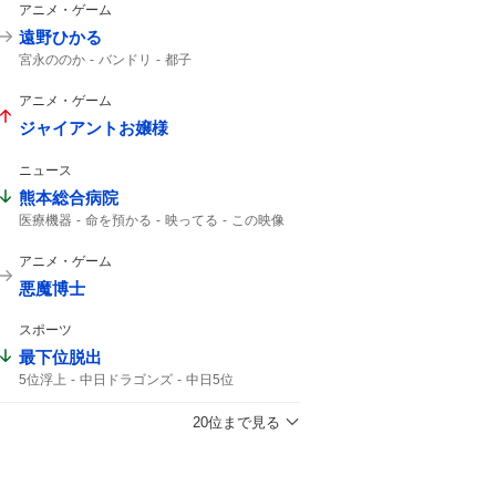
アニメ・ゲーム
遠野ひかる
宮永ののか
バンドリ
都子
アニメ・ゲーム
ジャイアントお嬢様
ニュース
熊本総合病院
医療機器
命を預かる
映ってる
この映像
アニメ・ゲーム
悪魔博士
スポーツ
最下位脱出
5位浮上
中日ドラゴンズ
中日5位
ドラゴンズ
3連勝
セ・リーグ
20位まで見る