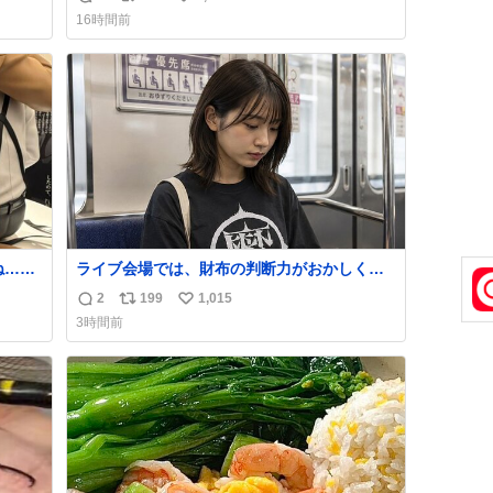
返
リ
い
はな
16時間前
私は
信
ポ
い
ごく
数
ス
ね
は別
ト
数
数
ね…そ
ライブ会場では、財布の判断力がおかしくな
る。
2
199
1,015
返
リ
い
3時間前
信
ポ
い
数
ス
ね
ト
数
数