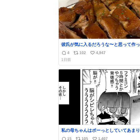
彼氏が気に入るだろうな〜と思って作っ
想像の何倍も美味しい美味しい言ってく
4
102
4,947
返
リ
い
嬉しい
1日前
信
ポ
い
数
ス
ね
ト
数
数
私の母ちゃんはボーっとしていてあまり
い事を気にしません。優秀な人の多い現
15
105
1,407