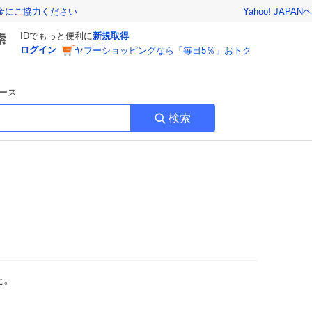
Yahoo! JAPAN
ヘ
金にご協力ください
IDでもっと便利に
新規取得
ログイン
ヤフーショッピングなら「毎日5％」おトク
ース
検索
た。