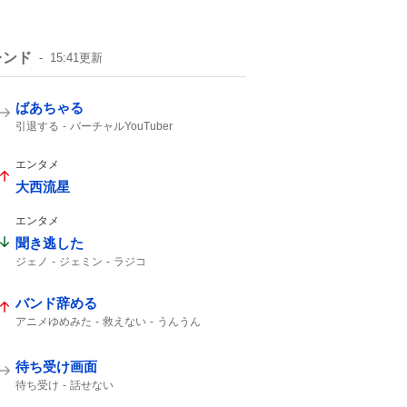
レンド
15:41
更新
ばあちゃる
引退する
バーチャルYouTuber
エンタメ
大西流星
エンタメ
聞き逃した
ジェノ
ジェミン
ラジコ
バンド辞める
アニメゆめみた
救えない
うんうん
待ち受け画面
待ち受け
話せない