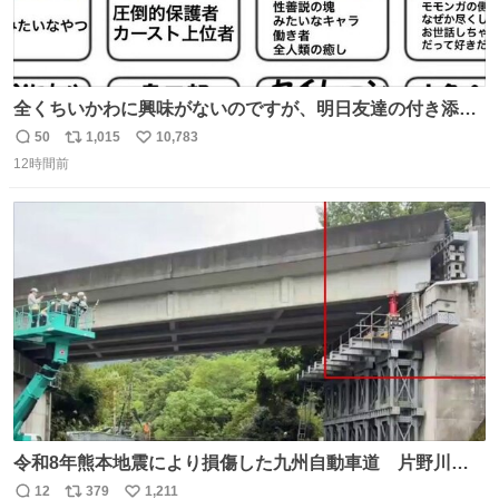
全くちいかわに興味がないのですが、明日友達の付き添い
で見に行きます。 事前に予習できるよう、友達がキャラク
50
1,015
10,783
返
リ
い
ターの説明を作ってくれたのですが、くりまんじゅうとい
12時間前
信
ポ
い
うやつに説明に「あんたみたいなやつ」と書かれていまし
数
ス
ね
た。 一気に楽しみになりました。
ト
数
数
令和8年熊本地震により損傷した九州自動車道 片野川橋
（下り線）の復旧作業を行っています。 タイムラプス動画
12
379
1,211