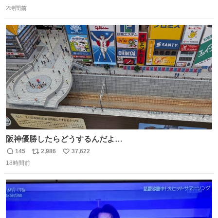
返
リ
い
で、段差が生じた橋桁をジャッキアップしている様子をご
2時間前
信
ポ
い
紹介します。 引き続き、早期復旧に向けて着実に工事を進
数
ス
ね
めてまいります。 #NEXCO西日本 #熊本地震
ト
数
数
阪神優勝したらどうするんだよ…
145
2,986
37,622
返
リ
い
18時間前
信
ポ
い
数
ス
ね
ト
数
数