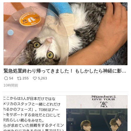
数
ス
ね
ト
数
数
緊急処置終わり帰ってきました！ もしかしたら神経に影響
も出ているのかもと、、その影響で出にくいのもあるかも
54
255
5,263
返
リ
い
との事 内臓エコーもしてみると少し動きが弱いのかもなぁ
10時間前
信
ポ
い
と先生が言っておりました。 明日また病院です！ 帰ってき
数
ス
ね
て弟にぐるぐる言いながら甘えん坊してました☺️
ト
数
数