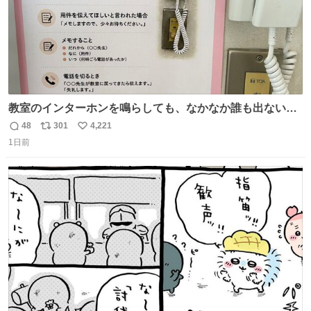
教室のインターホンを鳴らしても、なかなか誰も出ないこ
とがあります…。 もしかすると「電話の出方」に困ってい
48
301
4,221
返
リ
い
るのかもしれません。 そこで「何を話せばいいか」が見え
1日前
信
ポ
い
る手引きを用意して、安心して電話に出られるようにしま
数
ス
ね
す。 インターホンの応対も大切なコミュニケーションの学
ト
数
数
びです。