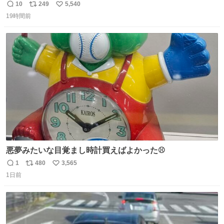
ん。 #柴犬卯月
10
249
5,540
返
リ
い
19時間前
信
ポ
い
数
ス
ね
ト
数
数
悪夢みたいな目覚まし時計買えばよかった⚾
1
480
3,565
返
リ
い
1日前
信
ポ
い
数
ス
ね
ト
数
数