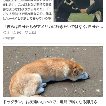
「彼らは自分たちがアメリカに行きたいではなく､自分たち
のファンと一緒に世界中を旅をしたいという構想」旅をす
3
102
1,325
返
リ
い
る中で彼らの音楽がさまざまな人に届き､より多くの仲間が
23時間前
信
ポ
い
増える景色を3人は夢見ているようだ｡ #滝沢秀明 社長あり
数
ス
ね
がとうございます😭この記事も素敵😭 #Number_i #平野
ト
数
数
紫耀 (泣ける😭)
ドッグラン。お友達いないので、退屈で眠くなる卯月さ