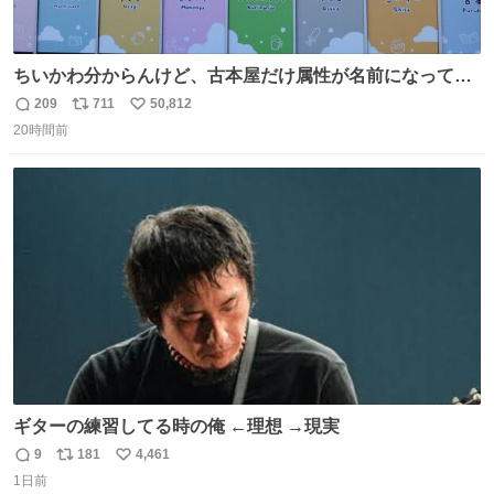
ちいかわ分からんけど、古本屋だけ属性が名前になってる
のはどういうこと？
209
711
50,812
返
リ
い
20時間前
信
ポ
い
数
ス
ね
ト
数
数
ギターの練習してる時の俺 ←理想 →現実
9
181
4,461
返
リ
い
1日前
信
ポ
い