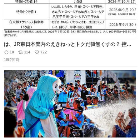
は、JR東日本管内のえきねっとトクだ値無くすの？ 控え
めに言ってクソすぎんか？
10
114
722
返
リ
い
18時間前
信
ポ
い
数
ス
ね
ト
数
数