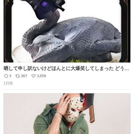
ト
数
数
晒して申し訳ないけどほんとに大爆笑してしまった どうや
って撮るのこれwwwwwwwwwwww
3
367
3,559
返
リ
い
1日前
信
ポ
い
数
ス
ね
ト
数
数