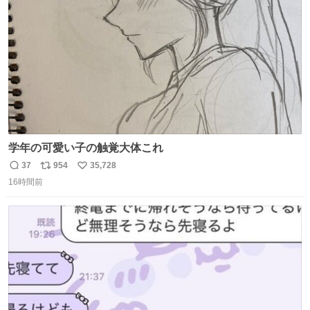
数
学年の可愛い子の触覚大体これ
37
954
35,728
返
リ
い
16時間前
信
ポ
い
数
ス
ね
ト
数
数