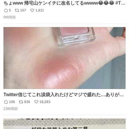
ちょwww 帰宅山ケンイチに改名してるwwww😂😂😂 #Tシ
ャツが乾くまで #松山ケンイチ
5
107
1,611
返
リ
い
9時間前
信
ポ
い
数
ス
ね
ト
数
数
Twitter信じてこれ涙袋入れたけどマジで盛れた…ありがと
う…
106
936
18,283
返
リ
い
23時間前
信
ポ
い
数
ス
ね
ト
数
数