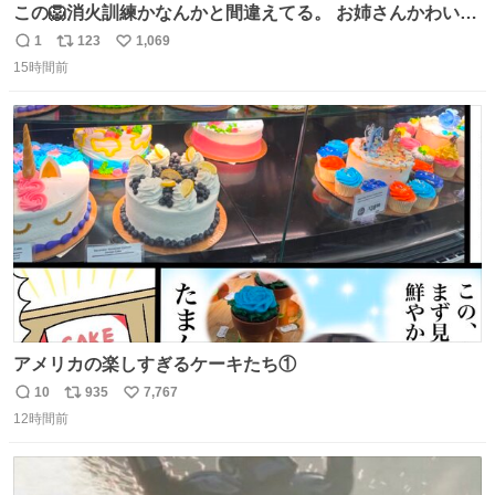
この🦁消火訓練かなんかと間違えてる。 お姉さんかわいそ
うに（笑）
1
123
1,069
返
リ
い
15時間前
信
ポ
い
数
ス
ね
ト
数
数
アメリカの楽しすぎるケーキたち①
10
935
7,767
返
リ
い
12時間前
信
ポ
い
数
ス
ね
ト
数