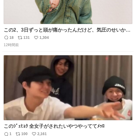
この2、3日ずっと頭が痛かったんだけど、気圧のせいかし
ら…
18
131
1,304
返
リ
い
12時間前
信
ポ
い
数
ス
ね
ト
数
数
このｼﾞｪﾋｮｸ 全女子がされたいやつやっててﾒｯﾛ
1
100
2,161