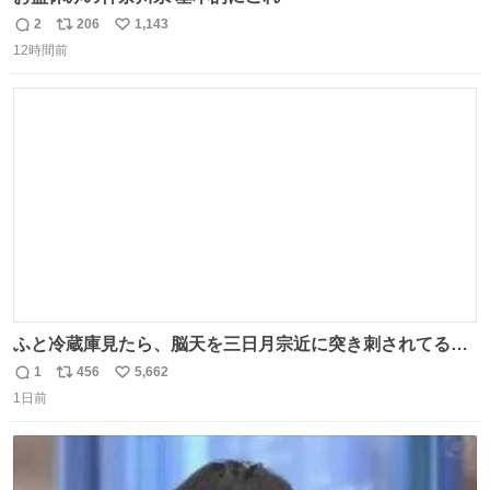
2
206
1,143
返
リ
い
12時間前
信
ポ
い
数
ス
ね
ト
数
数
ふと冷蔵庫見たら、脳天を三日月宗近に突き刺されてるく
りまんじゅうパイセンが
1
456
5,662
返
リ
い
1日前
信
ポ
い
数
ス
ね
ト
数
数