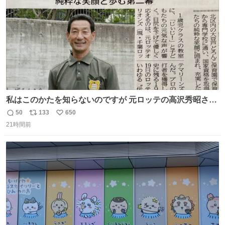
私はこのかたを知らないのですが 元ロッテの高沢秀昭さん
現在67才 保育士として活躍✨ 「タウンニュース」より #
50
133
650
返
リ
い
ロッテ #高沢秀昭 さん
21時間前
信
ポ
い
数
ス
ね
ト
数
数