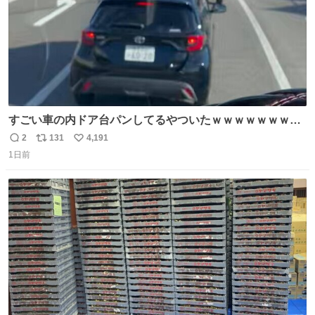
すごい車の内ドア台パンしてるやついたｗｗｗｗｗｗｗｗ
ｗｗｗｗｗｗ
2
131
4,191
返
リ
い
1日前
信
ポ
い
数
ス
ね
ト
数
数