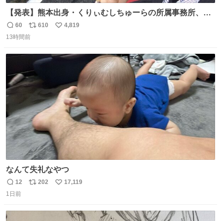
【発表】熊本出身・くりぃむしちゅーらの所属事務所、被
災地に義援金寄付 news.livedoor.com/article/detail… くり
60
610
4,819
返
リ
い
ぃむしちゅーやマツコ、有働由美子らが所属する芸能事務
13時間前
信
ポ
い
所「チャッターボックス」が7日、公式サイトを更新。熊
数
ス
ね
本地震の被災地支援のため義援金を寄付したことを公表し
ト
数
数
た。
なんて失礼なやつ
12
202
17,119
返
リ
い
1日前
信
ポ
い
数
ス
ね
ト
数