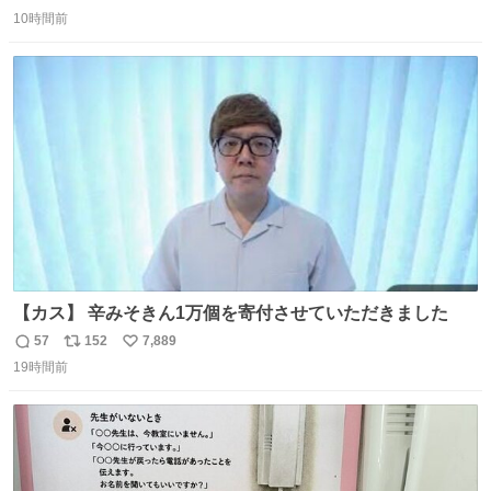
返
リ
い
10時間前
信
ポ
い
数
ス
ね
ト
数
数
【カス】 辛みそきん1万個を寄付させていただきました
57
152
7,889
返
リ
い
19時間前
信
ポ
い
数
ス
ね
ト
数
数