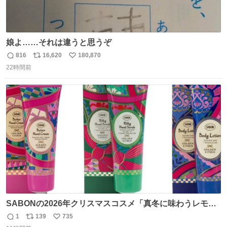
娘よ……それは違うと思うぞ
816
16,620
180,870
返
リ
い
22時間前
信
ポ
い
数
ス
ね
ト
数
数
SABONの2026年クリスマスコスメ「真冬に味わうレモン
ティーの香り」限定ボディスクラブ＆バスオイルなど -
1
139
735
返
リ
い