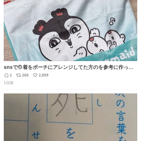
数
snsで巾着をポーチにアレンジしてた方のを参考に作って
みました🧵 裁縫は得意でないので、ザクザクの目測で縫い
1
268
2,809
返
リ
い
ましたので悪しからず🙏🏻 裏地は人魚のウロコ風な柄にし
1日前
信
ポ
い
てみたらめっちゃ良き☺️ 島二郎とちいかわチャームもお気
数
ス
ね
に入り⭐️
ト
数
数