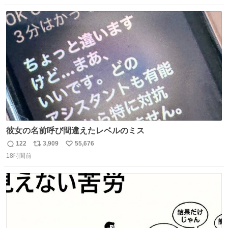
数
ス
ね
ト
数
数
彼女の名前呼び間違えたレベルのミス
122
3,909
55,676
返
リ
い
18時間前
信
ポ
い
数
ス
ね
ト
数
数