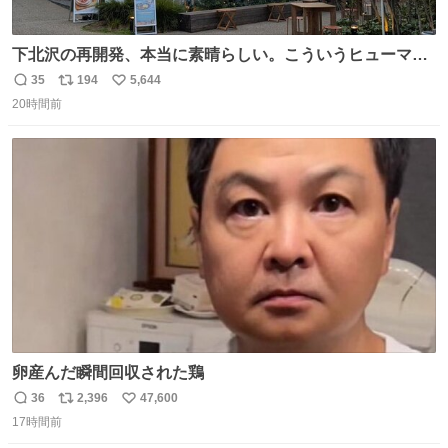
下北沢の再開発、本当に素晴らしい。こういうヒューマン
スケールの開発がいいんだよ。
35
194
5,644
返
リ
い
20時間前
信
ポ
い
数
ス
ね
ト
数
数
卵産んだ瞬間回収された鶏
36
2,396
47,600
返
リ
い
17時間前
信
ポ
い