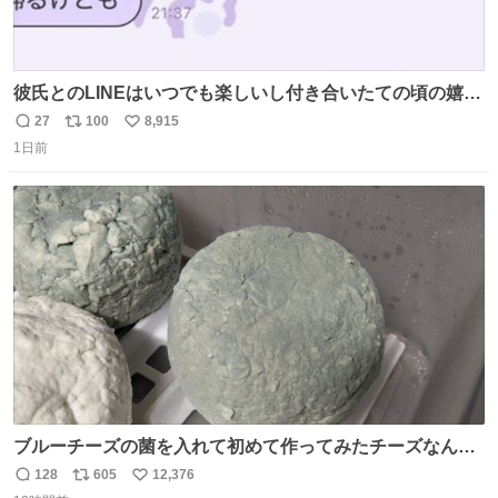
彼氏とのLINEはいつでも楽しいし付き合いたての頃の嬉し
かったLINEは無限にあるけど(同棲前は1日で各50通くらい
27
100
8,915
返
リ
い
送りあってたし)最近嬉しかったのはこれ
1日前
信
ポ
い
数
ス
ね
ト
数
数
ブルーチーズの菌を入れて初めて作ってみたチーズなんだ
けど 本能でちょっとヤバいと思っちゃう見た目だな
128
605
12,376
返
リ
い