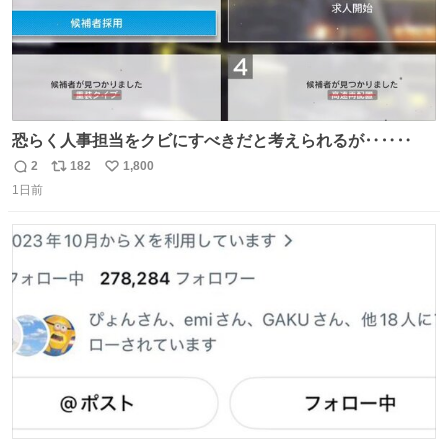
恐らく人事担当をクビにすべきだと考えられるが‥‥‥
2
182
1,800
返
リ
い
1日前
信
ポ
い
数
ス
ね
ト
数
数