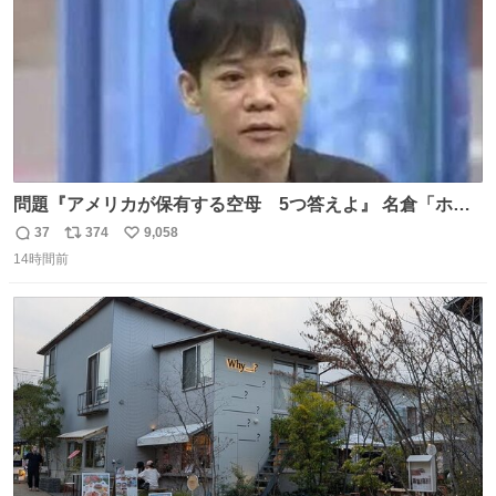
問題『アメリカが保有する空母 5つ答えよ』 名倉「ホン
マごめん、日本」
37
374
9,058
返
リ
い
14時間前
信
ポ
い
数
ス
ね
ト
数
数