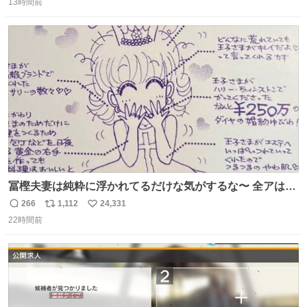
13時間前
信
ポ
い
数
ス
ね
ト
数
数
冨樫夫妻は純粋に浮かれてるだけな気がするな〜 全アはこ
こに自分の市場価値的なものを上乗せするので、 すっぴん
266
1,112
24,331
返
リ
い
＆寝起きのボサボサ頭でも「今日も可愛いね」が止まらな
22時間前
信
ポ
い
い。放っておくと永遠に髪撫でてきて作業進まない()
数
ス
ね
156cm40kg、年中日焼け止めとお友達の私より綺麗な手や
ト
数
数
めてもろて とか言う