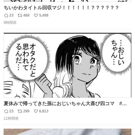
ちいかわタイトル回収マジ！！！！！！？？？？？？
23
468
5,498
返
リ
い
9時間前
信
ポ
い
数
ス
ね
ト
数
数
夏休みで帰ってきた孫におじいちゃん大喜び四コマ #四
コマ漫画 #Web漫画 #漫画が読めるハッシュタグ
23
299
6,813
返
リ
い
11時間前
信
ポ
い
数
ス
ね
ト
数