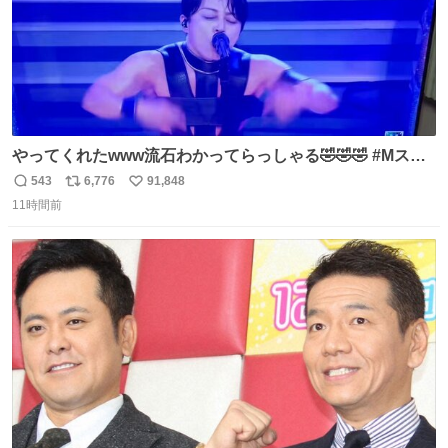
やってくれたwww流石わかってらっしゃる🤣🤣🤣 #Mステ
#西川貴教
543
6,776
91,848
返
リ
い
11時間前
信
ポ
い
数
ス
ね
ト
数
数