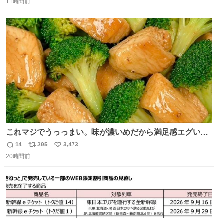
fashion-press.net/news/149659
11時間前
信
ポ
い
数
ス
ね
ト
数
数
これマジでうっっまい。味が濃いめだから満足感エグいし
1週間で3キロ痩せた😭
14
295
3,473
返
リ
い
20時間前
信
ポ
い
数
ス
ね
ト
数
数