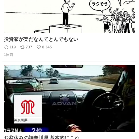
投資家が楽だなんてとんでもない
119
737
8,345
返
リ
い
1日前
信
ポ
い
数
ス
ね
ト
数
数
お盆休みの神奈川県 基本的にこれ