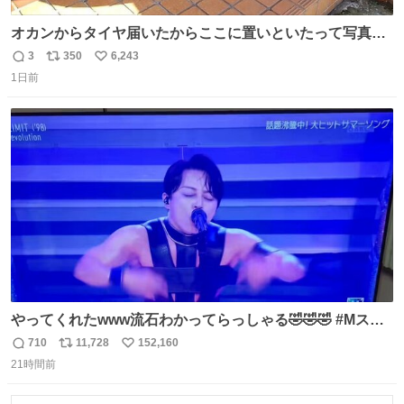
オカンからタイヤ届いたからここに置いといたって写真送
られてきたけど明らかに猫が邪魔くさそうな顔してて草
3
350
6,243
返
リ
い
1日前
信
ポ
い
数
ス
ね
ト
数
数
やってくれたwww流石わかってらっしゃる🤣🤣🤣 #Mステ
#西川貴教
710
11,728
152,160
返
リ
い
21時間前
信
ポ
い
数
ス
ね