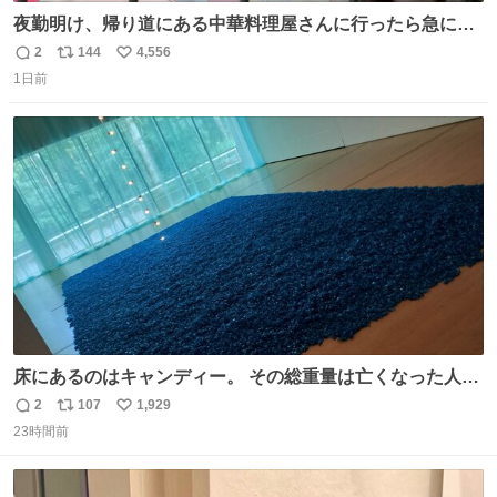
夜勤明け、帰り道にある中華料理屋さんに行ったら急に
「トイレニネコチャンイルヨ！ドウブツスキデショ！」と
2
144
4,556
返
リ
い
言われ(好きだけどさ……)とトイレ行ったらまじで可愛い
1日前
信
ポ
い
猫ちゃんがいた最大級のありがとうありがとうありがとう
数
ス
ね
ね〜〜〜！
ト
数
数
床にあるのはキャンディー。 その総重量は亡くなった人と
同等の重さだそうです。 鑑賞者は一つ持ち帰れますが、亡
2
107
1,929
返
リ
い
くなった人の一部を持ち帰っているような感覚になりまし
23時間前
信
ポ
い
た。 勇気を出して口に入れたら、ハッカ味😳✨ #ポーラ美
数
ス
ね
術館
ト
数