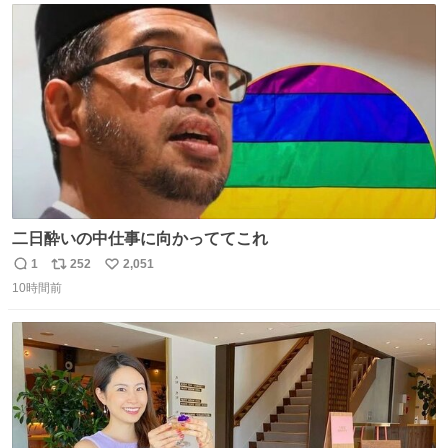
ト
数
数
二日酔いの中仕事に向かっててこれ
1
252
2,051
返
リ
い
10時間前
信
ポ
い
数
ス
ね
ト
数
数