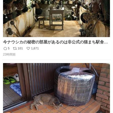
今ナウシカの秘密の部屋があるのは非公式の猫まち駅舎だ
けだもんね。本物が欲しいね
5
101
1,671
返
リ
い
23時間前
信
ポ
い
数
ス
ね
ト
数
数