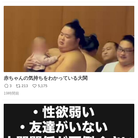
定商品で8月5日に発注が終了したため店舗に置いてあると
数
ス
ね
ころ少ないですが見つけたら即買いです🤩❣️
ト
数
数
赤ちゃんの気持ちをわかっている大関
3
213
5,175
返
リ
い
19時間前
信
ポ
い
数
ス
ね
ト
数
数