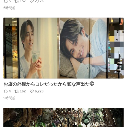
5
157
2,126
返
リ
い
6時間前
信
ポ
い
数
ス
ね
ト
数
数
お店の外観からコレだったから変な声出た🤭
4
162
6,223
返
リ
い
9時間前
信
ポ
い
数
ス
ね
ト
数
数