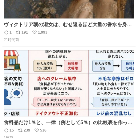
ヴィクトリア朝の淑女は、むせ返るほど大量の香水を身に
つけるものではないとされていた。それでも香水は、髪や
1
191
1,993
返
リ
い
肌の手入れと同じくらい、ヴィクトリア朝の女性達の美容
21時間前
信
ポ
い
習慣に欠かせないものだった。 当時の香水は、現在私たち
数
ス
ね
が知る香水よりも単純な組成で、その大部分は薔薇、菫、
ト
数
数
ベルガモット、
食料品だけ1％と、一律（例として5％）の比較表を作って
みました。 参考になるかと思います。
15
239
536
返
リ
い
1日前