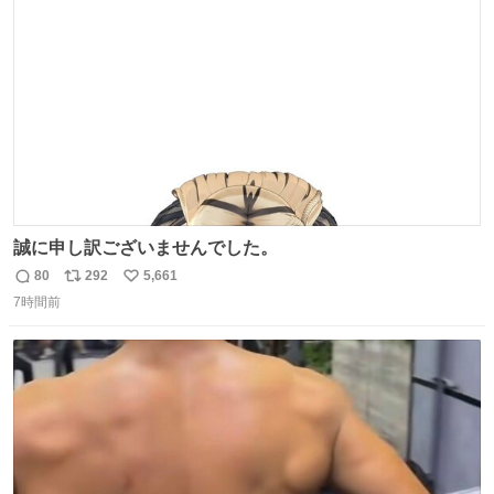
ト
数
数
誠に申し訳ございませんでした。
80
292
5,661
返
リ
い
7時間前
信
ポ
い
数
ス
ね
ト
数
数