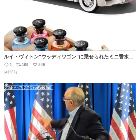
ルイ・ヴィトン“ウッディワゴン”に乗せられたミニ香水コ
フレ、グラデカラーのフレグランスケースも - fashion-
1
109
549
返
リ
い
press.net/news/149472
6時間前
信
ポ
い
数
ス
ね
ト
数
数