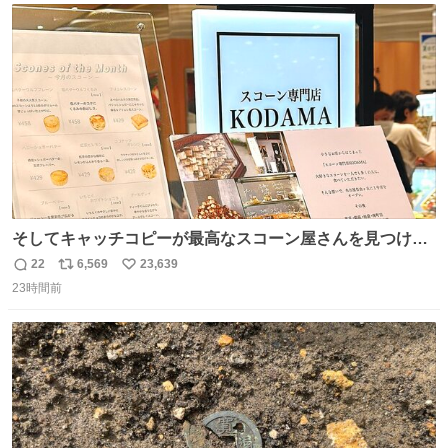
ト
数
数
そしてキャッチコピーが最高なスコーン屋さんを見つけて
しまったので思わず買い込んでしまった。スコーンなんて
22
6,569
23,639
返
リ
い
パッサパサなほどええですからね。
23時間前
信
ポ
い
数
ス
ね
ト
数
数