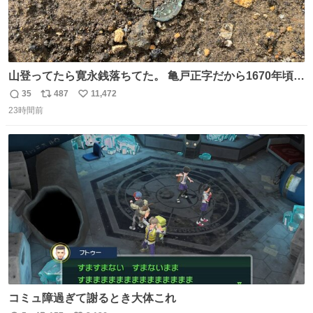
山登ってたら寛永銭落ちてた。 亀戸正字だから1670年頃に
鋳造されたもの。
35
487
11,472
返
リ
い
23時間前
信
ポ
い
数
ス
ね
ト
数
数
コミュ障過ぎて謝るとき大体これ