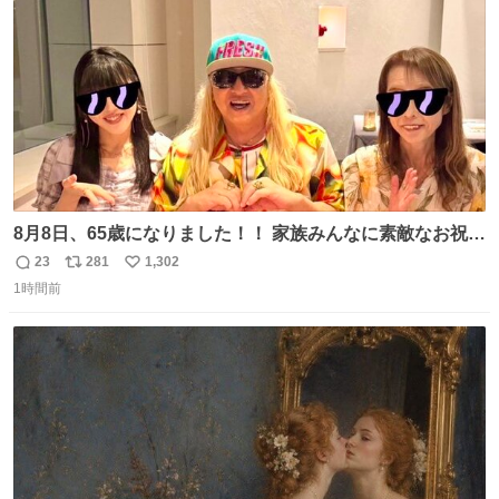
数
8月8日、65歳になりました！！ 家族みんなに素敵なお祝い
をしてもらいました！！ 実は今年、家族に怪我が続いてい
23
281
1,302
返
リ
い
て、 6月には娘が左膝を脱臼。 そして先月は、奥さまが同
1時間前
信
ポ
い
じく左膝を骨折し、手術・入院となりました。
数
ス
ね
ト
数
数