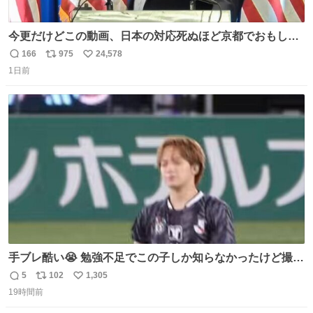
今更だけどこの動画、日本の対応死ぬほど京都でおもしろ
い。 なんなら敬語で丁寧に煽りまくってるの好き。笑
166
975
24,578
返
リ
い
1日前
信
ポ
い
数
ス
ね
ト
数
数
手ブレ酷い😭 勉強不足でこの子しか知らなかったけど撮っ
てみた😓😓 #TravisJapan #Jリーグ #松倉海斗
5
102
1,305
返
リ
い
19時間前
信
ポ
い
数
ス
ね