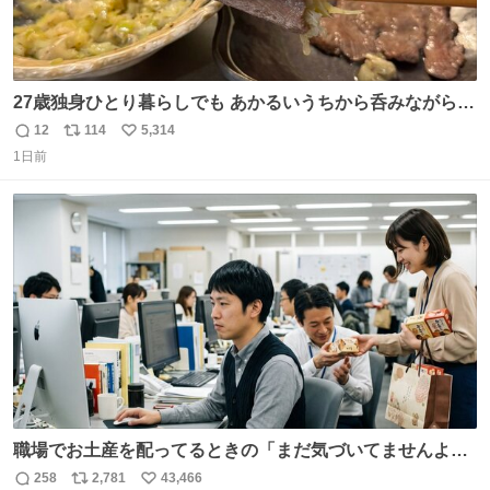
27歳独身ひとり暮らしでも あかるいうちから呑みながらキ
ッチンでひとり焼肉できてしあわせだもん՞ o̴̶̷̥ ̫ o̴̶̷̥ ՞
12
114
5,314
返
リ
い
1日前
信
ポ
い
数
ス
ね
ト
数
数
職場でお土産を配ってるときの「まだ気づいてませんよ」
的な演技が毎回シンドい。
258
2,781
43,466
返
リ
い