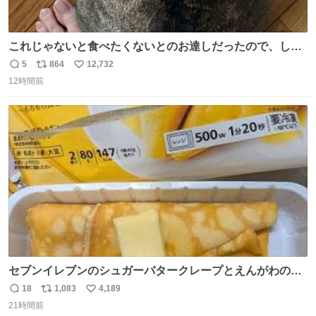
これじゃないと食べたくないとのお達しだったので、しっ
ぽ置き場係になっている
5
864
12,732
返
リ
い
12時間前
信
ポ
い
数
ス
ね
ト
数
数
セブンイレブンのシュガーバタークレープとえんがわの寿
司を探している人へ！ シュガーバタークレープは目黒、品
18
1,083
4,189
返
リ
い
川、蒲田、渋谷、川崎、横浜、鶴見、九州の一部エリア限
21時間前
信
ポ
い