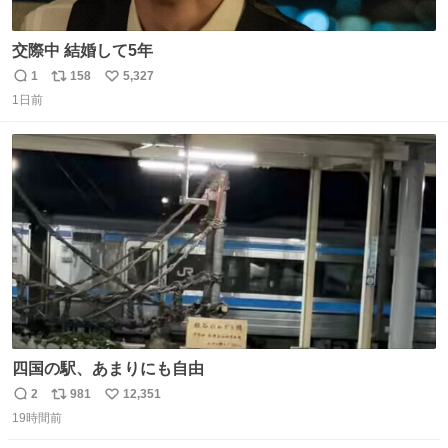
交際中 結婚して5年
1
158
5,327
返
リ
い
1日前
信
ポ
い
数
ス
ね
ト
数
数
四国の駅、あまりにも自由
2
981
12,351
返
リ
い
19時間前
信
ポ
い
数
ス
ね