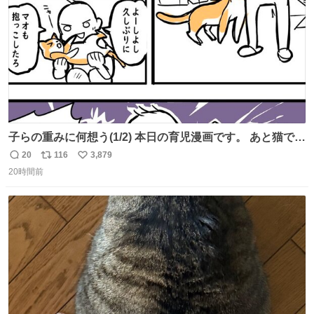
子らの重みに何想う(1/2) 本日の育児漫画です。 あと猫で
す。
20
116
3,879
返
リ
い
20時間前
信
ポ
い
数
ス
ね
ト
数
数