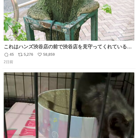
これはハンズ渋谷店の前で渋谷店を見守ってくれている
「くつろ木」。
45
5,276
58,859
返
リ
い
2日前
信
ポ
い
数
ス
ね
ト
数
数