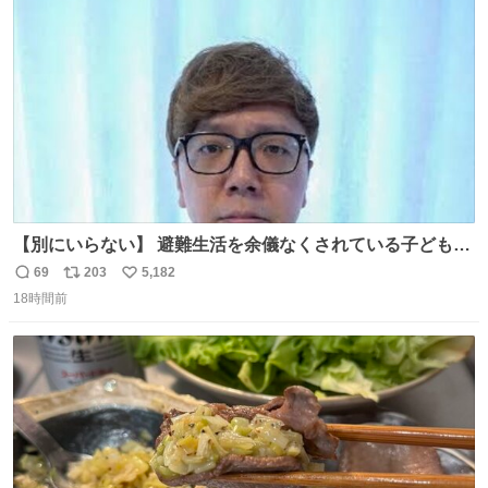
ト
数
数
【別にいらない】 避難生活を余儀なくされている子どもた
ちのためにヒカキンボックス1000個を寄付させていただき
69
203
5,182
返
リ
い
ました
18時間前
信
ポ
い
数
ス
ね
ト
数
数