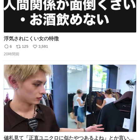
浮気されにくい女の特徴
6
125
3,591
返
リ
い
20時間前
信
ポ
い
数
ス
ね
ト
数
数
値札見て「正直ユニクロに似たやつあるよね」とか言い出