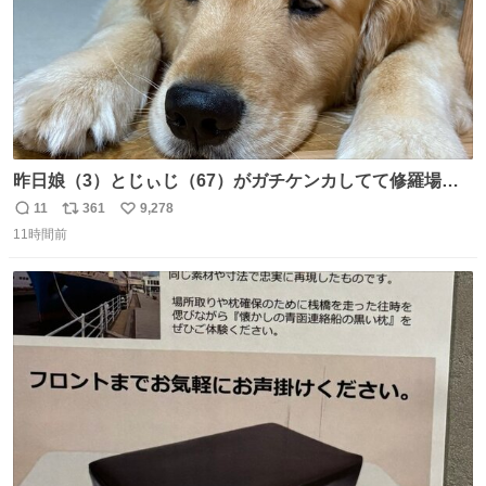
昨日娘（3）とじぃじ（67）がガチケンカしてて修羅場だ
ったんだけど、ふぉるては可能な限り平たくなってまし
11
361
9,278
返
リ
い
た。犬が1番空気読める。
11時間前
信
ポ
い
数
ス
ね
ト
数
数