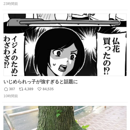
23時間前
信
ポ
い
数
ス
ね
ト
数
数
いじめられっ子が強すぎると話題に
307
4,389
84,535
返
リ
い
10時間前
信
ポ
い
数
ス
ね
ト
数
数