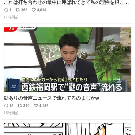
これは打ち合わせの最中に運ばれてきて私の理性を根こそ
ぎ奪い去ったプリンの写真です。
1
363
4,634
返
リ
い
17時間前
信
ポ
い
数
ス
ね
ト
数
数
動ありの音声ニュースで流れてるのまじかw
15
310
4,136
返
リ
い
15時間前
信
ポ
い
数
ス
ね
ト
数
数