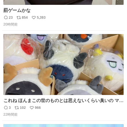
罰ゲームかな
23
854
5,393
返
リ
い
20時間前
信
ポ
い
数
ス
ね
ト
数
数
これね ほんまこの世のものとは思えないくらい臭いの マジ
で、死ぬほど、臭い 中に入ってる謎スクイーズのせいなん
3
102
966
返
リ
い
だけど
22時間前
信
ポ
い
数
ス
ね