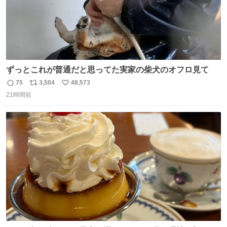
ずっとこれが普通だと思ってた実家の柴犬のオフロ見て
75
3,504
48,573
返
リ
い
21時間前
信
ポ
い
数
ス
ね
ト
数
数