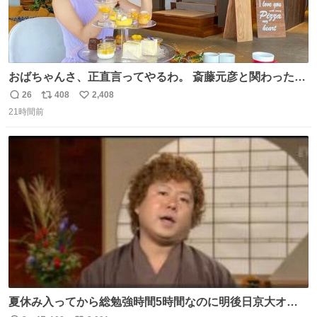
おばちゃんさ、正直言ってやるわ。 斎藤元彦と関わった事
でアンタはこれか先キラキラ輝けないんよ、残念ながら。
26
408
2,408
返
リ
い
#折田楓 #merchu
21時間前
信
ポ
い
数
ス
ね
ト
数
数
夏休み入ってから総勉強時間5時間なのに明後日京大オー