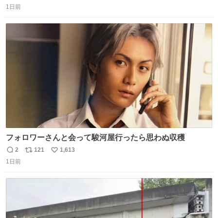
味しい。 笹の香りと和三盆の風味、蓮粉のもちもちと特徴
1日前
信
ポ
い
ある食感は唯一無二。
数
ス
ね
ト
数
数
フォロワーさんと会って駿河屋行ったら思わぬ収穫
2
121
1,613
返
リ
い
1日前
信
ポ
い
数
ス
ね
ト
数
数