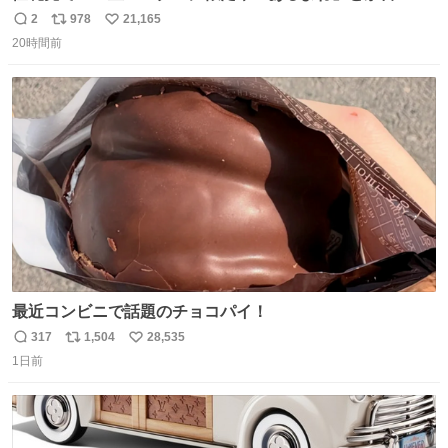
すの好きすぎるWWWWWWWWWWWWW こちら側と同じ
2
978
21,165
返
リ
い
感覚助かる🙂‍↕️🙂‍↕️🙂‍↕️
20時間前
信
ポ
い
数
ス
ね
ト
数
数
最近コンビニで話題のチョコパイ！
317
1,504
28,535
返
リ
い
1日前
信
ポ
い
数
ス
ね
ト
数
数