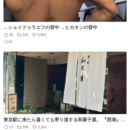
←シェイドゥラエフの背中 →ヒカキンの背中
28
114
5,451
返
リ
い
1日前
信
ポ
い
数
ス
ね
ト
数
数
東京駅に来たら遠くても寄り道する和菓子屋。 『西湖』と
いう笹に包まれ、蓮根の粉で出来た生菓子がたまらなく美
13
168
2,112
返
リ
い