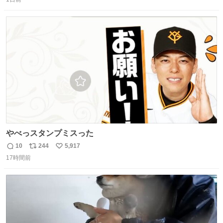
信
ポ
い
数
ス
ね
ト
数
数
やべっスタンプミスった
10
244
5,917
返
リ
い
17時間前
信
ポ
い
数
ス
ね
ト
数
数