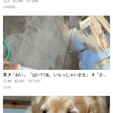
プンで今これ
3
100
3,091
返
リ
い
22時間前
信
ポ
い
数
ス
ね
ト
数
数
客👴「おい」 「はい??あ、いらっしゃいませ」 👴「さっ
きからずっと水出しっぱなしでもったいないだろ」 「静電
69
657
7,377
返
リ
い
気を逃がし、熱くなった地面の温度を下げ、引火事故の防
1日前
信
ポ
い
止の為必要な作業です」 👴「水不足の昨今にもったいない
数
ス
ね
ことをするな!!」 それでは歌います、聞いてください 「井
ト
数
数
戸水」