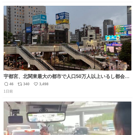
数
ス
ね
ト
数
数
宇都宮、北関東最大の都市で人口50万人以上いるし都会何
だろうなと思っていたら想像以上に都会で興奮した
46
340
3,498
返
リ
い
1日前
信
ポ
い
数
ス
ね
ト
数
数