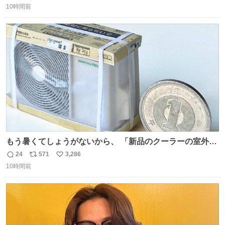
二人で敬礼🫡✨ 暗くて上手く撮れないなぁ…な顔してた
10時間前
信
ポ
い
ら、わざわざ車外に出て来てくださり✨ 「フリー素材なの
数
ス
ね
で載せて大丈夫です！」と自ら言ってくださる親切気さく
ト
数
数
なS運転士さん感謝
もう暑くてしょうがないから、 「新品のクーラーの室外機
のミニチュア」 でも見ていってよ
24
571
3,286
返
リ
い
10時間前
信
ポ
い
数
ス
ね
ト
数
数