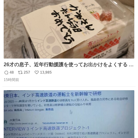
数
26才の息子、近年行動援護を使ってお出かけをよくする 親
との外出はもう嫌らしい。 中身は小学生位なのに小癪な😅
48
257
13,985
返
リ
い
昨日は夜のショッピングモールに行った 先に寝といてよ❗
15時間前
信
ポ
い
と何度も何度も言い残して。 起きたら冷蔵庫に… ああ、こ
数
ス
ね
れ買いに行ってくれたんだ…😭
ト
数
数