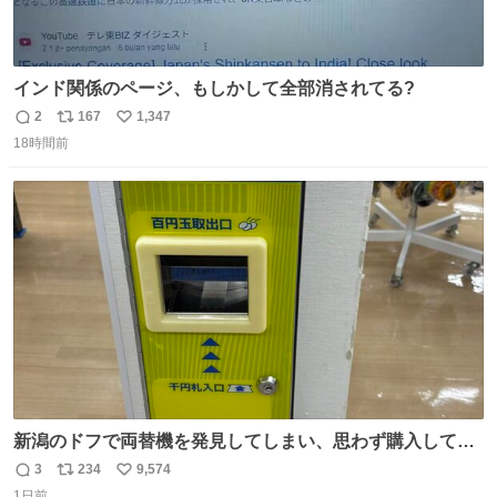
インド関係のページ、もしかして全部消されてる?
2
167
1,347
返
リ
い
18時間前
信
ポ
い
数
ス
ね
ト
数
数
新潟のドフで両替機を発見してしまい、思わず購入してし
まい大阪に発送するイベントが発生
3
234
9,574
返
リ
い
1日前