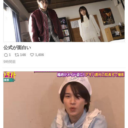
公式が面白い
1
146
1,406
返
リ
い
9時間前
信
ポ
い
数
ス
ね
ト
数
数