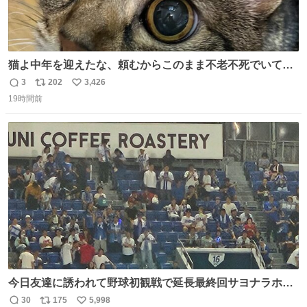
猫よ中年を迎えたな、頼むからこのまま不老不死でいてく
れ…と願ってから、いや人間の家族が死に絶えて猫だけこ
3
202
3,426
返
リ
い
の世に置いていくなんてひどいことはできない…と思って
19時間前
信
ポ
い
から、猫のこの可愛さと愛嬌なら未来永劫ほかの人間に可
数
ス
ね
愛がられて困ることもなかろうなと思ったのでやっぱり猫
ト
数
数
よ不老不死でいてくれ
今日友達に誘われて野球初観戦で延長最終回サヨナラホー
ムラン見れたんですけど、これが野球ですか？ 鳥肌止まら
30
175
5,998
返
リ
い