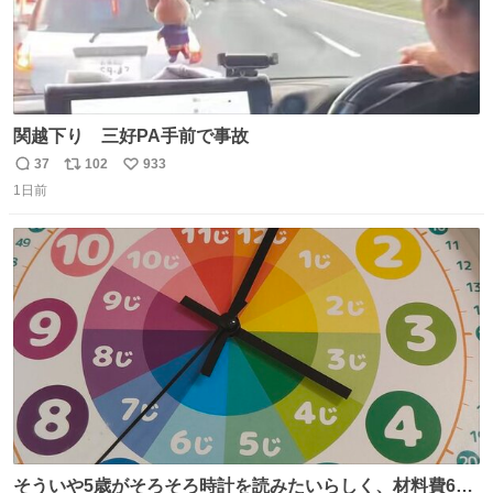
関越下り 三好PA手前で事故
37
102
933
返
リ
い
1日前
信
ポ
い
数
ス
ね
ト
数
数
そういや5歳がそろそろ時計を読みたいらしく、材料費600