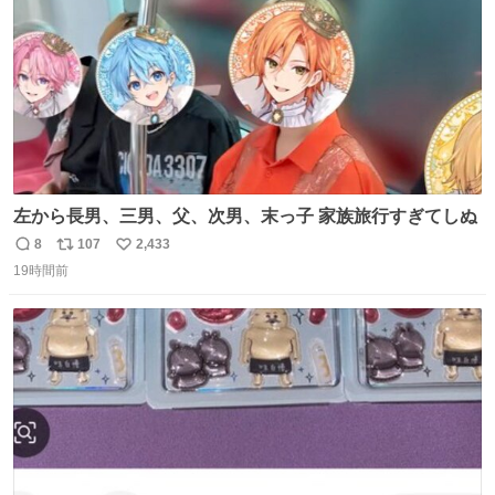
左から長男、三男、父、次男、末っ子 家族旅行すぎてしぬ
8
107
2,433
返
リ
い
19時間前
信
ポ
い
数
ス
ね
ト
数
数