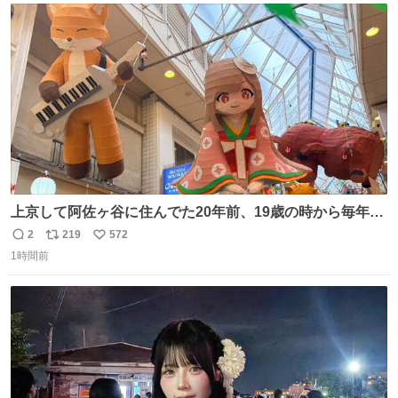
ト
数
数
上京して阿佐ヶ谷に住んでた20年前、19歳の時から毎年参
加してるお祭りなのでとっても感慨深いです。うれしーー
2
219
572
返
リ
い
ー！作っていただいた方本当にありがとう。
1時間前
信
ポ
い
数
ス
ね
ト
数
数