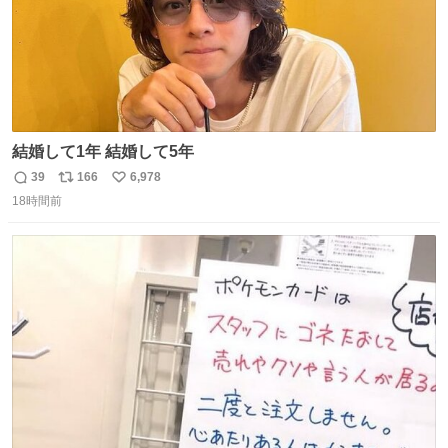
結婚して1年 結婚して5年
39
166
6,978
返
リ
い
18時間前
信
ポ
い
数
ス
ね
ト
数
数