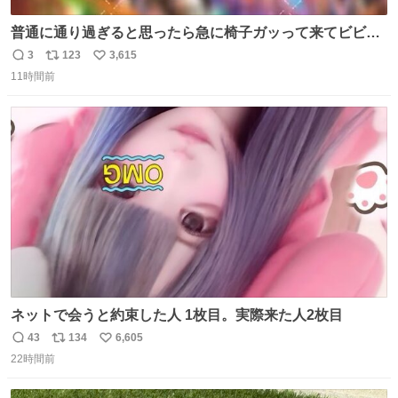
普通に通り過ぎると思ったら急に椅子ガッって来てビビっ
た。そんでまじいい匂い。← #超特急_ESCORT
3
123
3,615
返
リ
い
11時間前
信
ポ
い
数
ス
ね
ト
数
数
ネットで会うと約束した人 1枚目。実際来た人2枚目
43
134
6,605
返
リ
い
22時間前
信
ポ
い
数
ス
ね