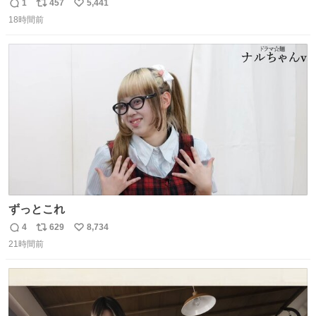
ら。不況の中に育ち、自分の好きなことをして、夢を叶え
1
457
5,441
返
リ
い
なさいと、いうふうに言われました。その1990年代から特
18時間前
信
ポ
い
に蔓延しましたこの個人主義教育が生み出した化け物、そ
数
ス
ね
れが私 渡辺銀次でございます」
ト
数
数
youtu.be/QBDnUH0BFPQ
ずっとこれ
4
629
8,734
返
リ
い
21時間前
信
ポ
い
数
ス
ね
ト
数
数