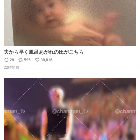
夫から早く風呂あがれの圧がこちら
28
595
38,816
返
リ
い
22時間前
信
ポ
い
数
ス
ね
ト
数
数