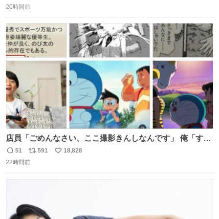
んです笑
20時間前
信
ポ
い
数
ス
ね
ト
数
数
店員「ごめんなさい、ここ撮影きんしなんです」 俺「すみ
ません！すぐ消します」 店員「念のためフォルダから消し
51
591
18,828
返
リ
い
てるところ見せて頂けますか？」 俺「はい…」
22時間前
信
ポ
い
数
ス
ね
ト
数
数