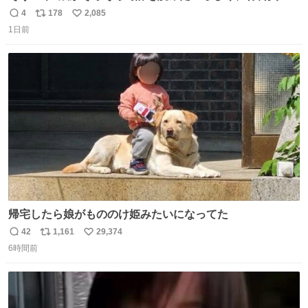
円で作れる知育時計作ってみた！ めっちゃ簡単！ ありがと
4
178
2,085
返
リ
い
う先人！
1日前
信
ポ
い
数
ス
ね
ト
数
数
帰宅したら娘がもののけ姫みたいになってた
42
1,161
29,374
返
リ
い
6時間前
信
ポ
い
数
ス
ね
ト
数
数