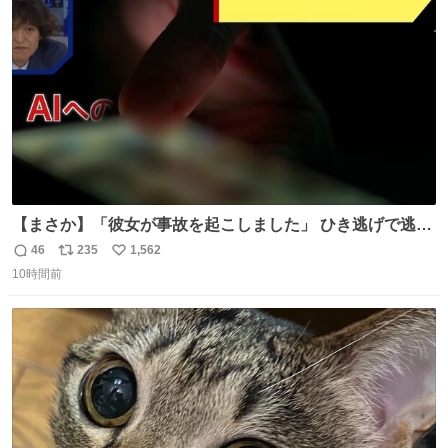
にならなくて良かったよ #LuckyFes #ゴールデンボンバー
ト
数
数
#金爆
【まさか】「彼女が事故を起こしました」 ひき逃げで逃走
した男、AIの相談履歴で“ウソ発覚” 警察が男のスマホを押
46
235
1,562
返
リ
い
収して解析すると、出頭する前に事故の詳しい状況やどう
10時間前
信
ポ
い
対応すればいいかをAIに相談していたことがわかった。し
数
ス
ね
かし、AIの回答は「正直に警察に話すように」だった。
ト
数
数