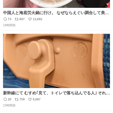
中国人と海底労火鍋に行け。 なぜならえぐい調合して美味
しすぎる ソースを作ってくれるから。
73
607
12,692
返
リ
い
18時間前
信
ポ
い
数
ス
ね
ト
数
数
新幹線にて むすめ｢見て、トイレで落ち込んでる人｣ それに
しか見えなくなった どうしてくれるんだ
20
759
6,087
返
リ
い
23時間前
信
ポ
い
数
ス
ね