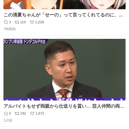
この清夏ちゃんが「せーの」って言ってくれてるのに、一
瞬何かわからず 理解した時に息を飲んでから「じゃん！」
3
110
1,228
返
リ
い
ってしてるリーリヤが可愛い 多分同士はいっぱいいると思
7時間前
信
ポ
い
う
数
ス
ね
ト
数
数
アルバイトもせず両親から仕送りを貰い… 芸人仲間の両親
のスネまでかじる!? ドンデコルテ銀次⚡️ 無料見逃し配信は
2
192
1,872
返
リ
い
こちらから ▶︎abema.go.link/gBLVb ◤しくじり先生
1日前
信
ポ
い
ABEMAにて毎週最新話無料配信中◢ @10000nabe
数
ス
ね