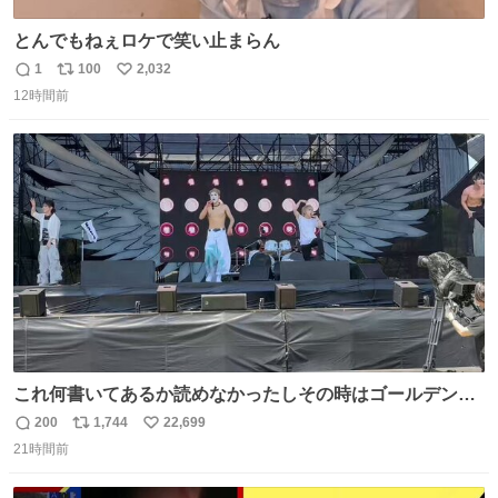
とんでもねぇロケで笑い止まらん
1
100
2,032
返
リ
い
12時間前
信
ポ
い
数
ス
ね
ト
数
数
これ何書いてあるか読めなかったしその時はゴールデンボ
ンバーの告知の演出かと思ってだけどガチの不審者だった
200
1,744
22,699
返
リ
い
みたいね 珍しく女々しくて普通に歌ってると思ったら結局
21時間前
信
ポ
い
これが一番のサプライズになってしまった😱 とにかく大事
数
ス
ね