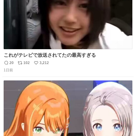
これがテレビで放送されてたの最高すぎる
20
102
3,212
返
リ
い
1日前
信
ポ
い
数
ス
ね
ト
数
数