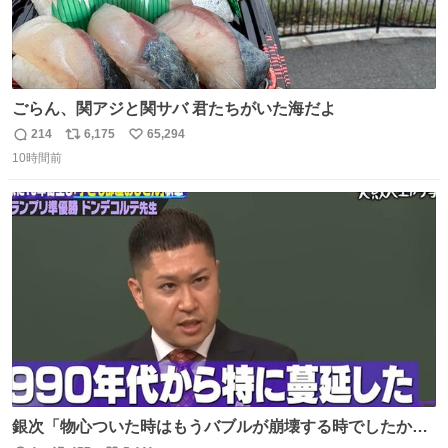
ごらん、関アジと関サバ 君たちがいた海だよ
214
6,175
65,294
返
リ
い
10時間前
信
ポ
い
数
ス
ね
ト
数
数
銀次「物心ついた時はもうバブルが崩壊する時でしたか