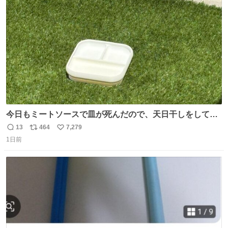
ト
数
数
今日もミートソースで皿が死んだので、天日干しをしてい
ます🍝 ありがとう先人の知恵
13
464
7,279
返
リ
い
1日前
信
ポ
い
数
ス
ね
ト
数
数