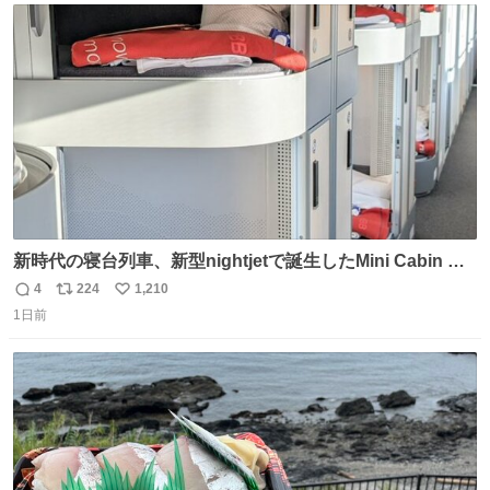
@akmllube0617
ト
数
数
新時代の寝台列車、新型nightjetで誕生したMini Cabin ま
さに走るカプセルホテルといった感じで、一人旅で利用す
4
224
1,210
返
リ
い
るのにはちょうどいい設備。 他の人も言ってましたが、サ
1日前
信
ポ
い
ンライズの後継に欲しい…
数
ス
ね
ト
数
数