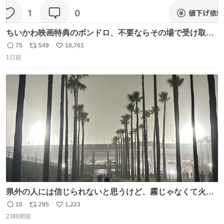
ちいかわ映画特典のボンドロ、不要ならその場で受け取り
辞退すれば良いのに白々しい
75
549
10,761
返
リ
い
1日前
信
ポ
い
数
ス
ね
ト
数
数
県外の人には信じられないと思うけど、霧じゃなくて火山
灰です🌋 #桜島
10
295
1,223
返
リ
い
23時間前
信
ポ
い