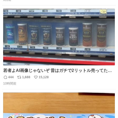
信
ポ
い
数
ス
ね
ト
数
数
若者よAI画像じゃないぞ 昔はガチで2リットル売ってたん
やでw
444
1,688
15,128
返
リ
い
10時間前
信
ポ
い
数
ス
ね
ト
数
数