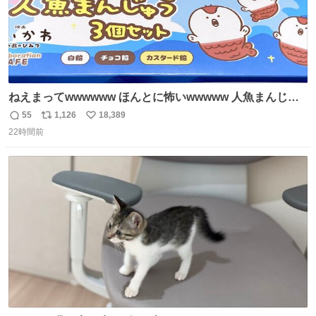
ねえまってwwwwww ほんとに怖いwwwww 人魚まんじゅ
う買ってきたから私も永遠のいのちを…ぐへへ…と思いな
55
1,126
18,389
返
リ
い
がら1つ食べたら 奥歯欠けたんだけど！！！！？？？ しか
22時間前
信
ポ
い
もガッツリ😭 まんじゅうだよ？？？？？？ ガリッて言っ
数
ス
ね
たから何？と思って口から出したら自分の歯wwwwww セ
ト
数
数
イレーンの呪いじゃん😭