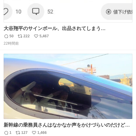
大谷翔平のサインボール、出品されてしまう…
50
222
5,467
返
リ
い
22時間前
信
ポ
い
数
ス
ね
ト
数
数
新幹線の乗務員さんはなかなか声をかけづらいのだけど😅
ルミエールの運転士さん、運転台にカメラマン向けたらお
1
127
1,466
返
リ
い