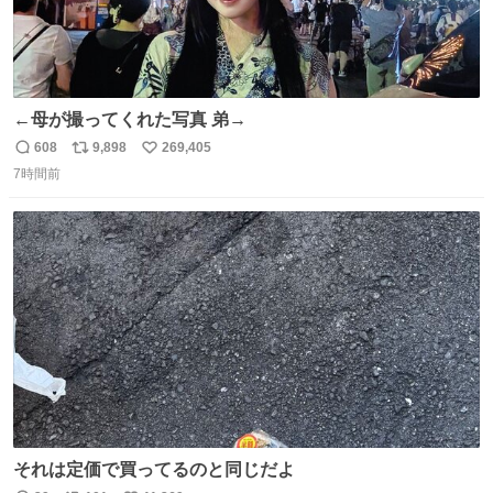
←母が撮ってくれた写真 弟→
608
9,898
269,405
返
リ
い
7時間前
信
ポ
い
数
ス
ね
ト
数
数
それは定価で買ってるのと同じだよ