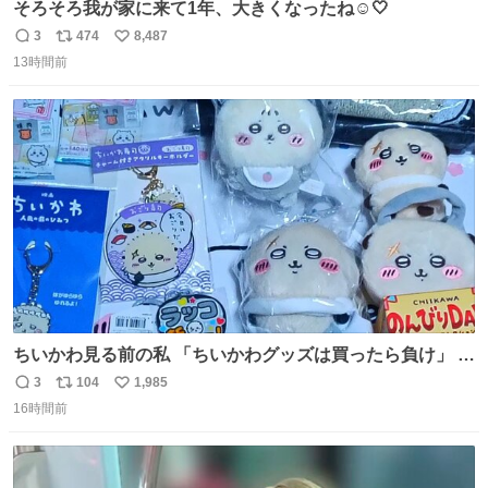
そろそろ我が家に来て1年、大きくなったね☺️🤍
3
474
8,487
返
リ
い
13時間前
信
ポ
い
数
ス
ね
ト
数
数
ちいかわ見る前の私 「ちいかわグッズは買ったら負け」 今
「  ︎︎ ︎︎ 」
3
104
1,985
返
リ
い
16時間前
信
ポ
い
数
ス
ね
ト
数
数