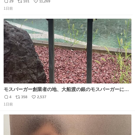
29
101
11,269
返
リ
い
1日前
信
ポ
い
数
ス
ね
ト
数
数
モスバーガー創業者の地、大船渡の銀のモスバーガーに一
礼。
4
358
2,537
返
リ
い
1日前
信
ポ
い
数
ス
ね
ト
数
数