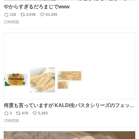
やからすぎるだろまじでwww
126
4,938
63,345
返
リ
い
22時間前
信
ポ
い
数
ス
ね
ト
数
数
何度も言っていますが KALDI生パスタシリーズのフェット
チーネは 真剣(ガチ)で美味いぞ
3
476
5,393
返
リ
い
15時間前
信
ポ
い
数
ス
ね
ト
数