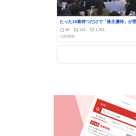
たった10株持つだけで「株主優待」が
れる驚きの企業ランキング 第9位：不二家
46
122
1,701
返
リ
い
（株価：約2,400円） 第8位：日本マク
22時間前
ド（株価：約7,600円） 第7位：ソニー
信
ポ
い
プ（株価：約3,341円） 第6位：鈴茂器
数
ス
ね
価：約1,070円） 第5位：壱番屋（CoC
ト
数
屋カレー）（株価：約900円）
数