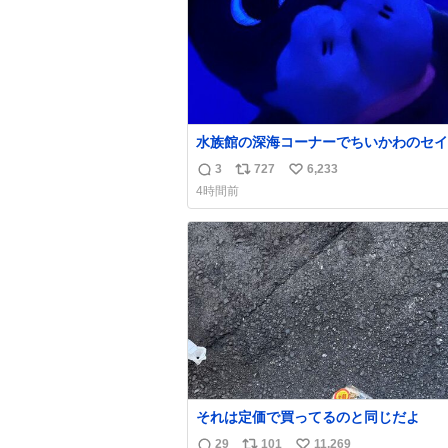
水族館の深海コーナーでちいかわのセイ
ンぬい取り出したら目光っててビビりま
3
727
6,233
返
リ
い
#ちいかわ
4時間前
信
ポ
い
数
ス
ね
ト
数
数
それは定価で買ってるのと同じだよ
29
101
11,269