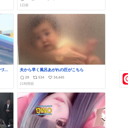
返
リ
い
1日前
信
ポ
い
数
ス
ね
ト
数
数
づら
夫から早く風呂あがれの圧がこちら
29
534
34,445
返
リ
い
✨ 暗
21時間前
、わ
信
ポ
い
数
ス
ね
って
ト
数
数