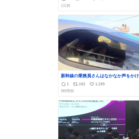
返
リ
い
1日前
信
ポ
い
数
ス
ね
ト
数
数
新幹線の乗務員さんはなかなか声をかけ
いのだけど😅 ルミエールの運転士さん、運転
1
102
1,195
返
リ
い
台にカメラマン向けたらお二人で敬礼🫡
9時間前
くて上手く撮れないなぁ…な顔してたら
信
ポ
い
ざわざ車外に出て来てくださり✨ 「フリー素
数
ス
ね
材なので載せて大丈夫です！」と自ら言
ト
数
くださる親切気さくなS運転士さん感謝
数