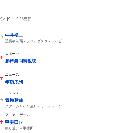
レンド
9:26
更新
中井裕二
重賞初制覇
フロムダスク
レイピア
12番人気
レッドエヴァンス
CBC賞
3着
36度
2着
好きになっちゃう
スポーツ
超特急同時視聴
ニュース
年功序列
エンタメ
青柳尊哉
スターシャイン星野
サーティーン
仮面ライダーゼッツ
アニメ・ゲーム
コードナンバーサーティーン
甲斐田!?
振り逃げ
甲斐田