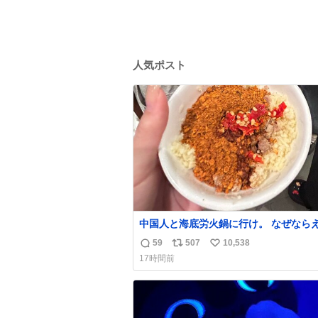
人気ポスト
中国人と海底労火鍋に行け。 なぜなら
調合して美味しすぎる ソースを作って
59
507
10,538
返
リ
い
から。
17時間前
信
ポ
い
数
ス
ね
ト
数
数