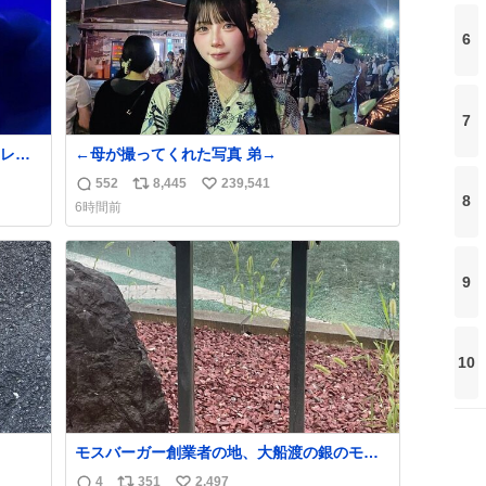
6
7
レー
←母が撮ってくれた写真 弟→
した
552
8,445
239,541
返
リ
い
8
6時間前
信
ポ
い
数
ス
ね
ト
数
9
数
10
モスバーガー創業者の地、大船渡の銀のモス
バーガーに一礼。
4
351
2,497