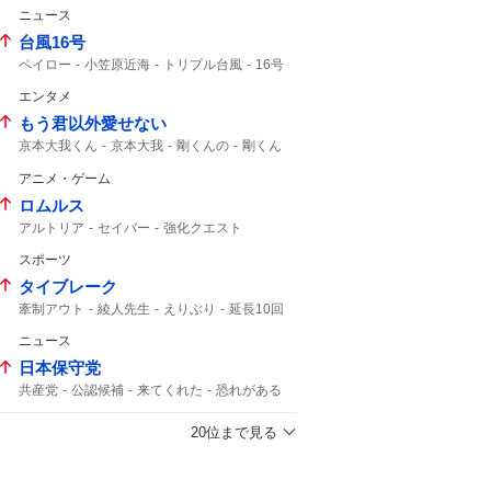
ニュース
台風16号
ペイロー
小笠原近海
トリプル台風
16号
影響はない
熱帯低気圧
午後3時
14号
エンタメ
台風14号
台風15号
15号
もう君以外愛せない
京本大我くん
京本大我
剛くんの
剛くん
帝劇コン
光一くん
僕こそミュージック
アニメ・ゲーム
京本さん
DOMOTO
帝コン
市村正親
ロムルス
アルトリア
セイバー
強化クエスト
スポーツ
タイブレーク
牽制アウト
綾人先生
えりぶり
延長10回
朝晴高校
2アウト
イブラヒム
ニュース
2アウトから
日本保守党
共産党
公認候補
来てくれた
恐れがある
権利侵害
20位まで見る