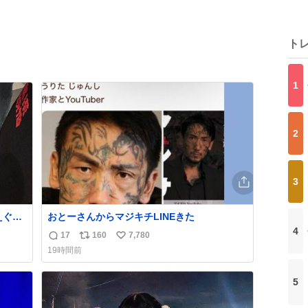
ト
1
2
3
えぐい
おとーさんからマジキチLINEきた
くれる
4
17
160
7,780
返
リ
い
19時間前
信
ポ
い
数
ス
ね
5
ト
数
数