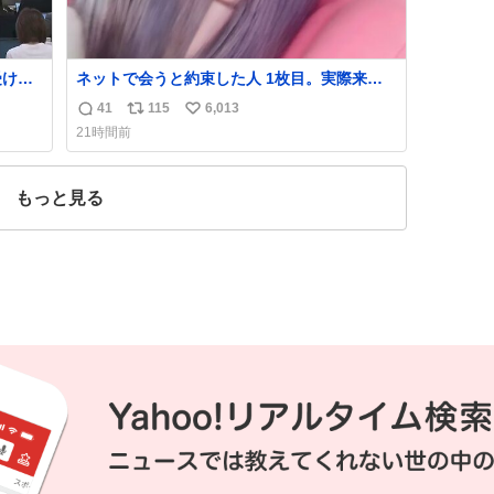
受けら
ネットで会うと約束した人 1枚目。実際来た
人2枚目
41
115
6,013
返
リ
い
ドナル
21時間前
グルー
信
ポ
い
工（株
数
ス
ね
o壱番
ト
数
もっと見る
数