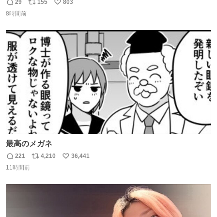
ファミマの #コンビニエンスウェア がコラボ！ 🧦ラインソ
29
155
803
返
リ
い
ックス 🟦今治タオルハンカチ 「いいね」「保存」してファ
8時間前
信
ポ
い
ミマへGO👀
数
ス
ね
ト
数
数
最高のメガネ
221
4,210
36,441
返
リ
い
11時間前
信
ポ
い
数
ス
ね
ト
数
数