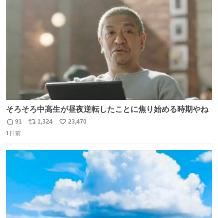
ト
数
数
そろそろ中高生が昼夜逆転したことに焦り始める時期やね
91
1,324
23,470
返
リ
い
1日前
信
ポ
い
数
ス
ね
ト
数
数