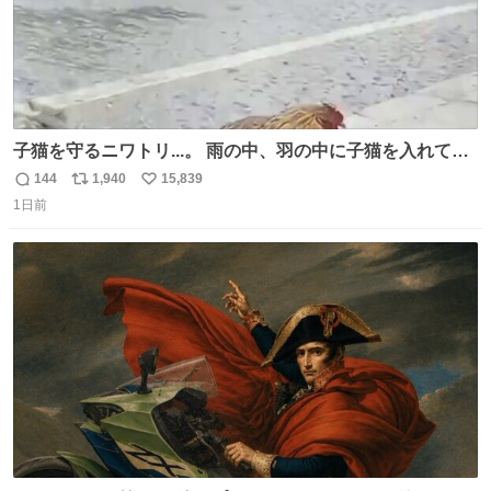
子猫を守るニワトリ...。 雨の中、羽の中に子猫を入れて守
る姿に感動した！！ 愛は種族を超える！
144
1,940
15,839
返
リ
い
1日前
信
ポ
い
数
ス
ね
ト
数
数