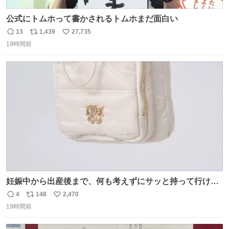
公式にトムホって書かされるトムホまだ面白い
13
1,439
27,735
返
リ
い
19時間前
信
ポ
い
数
ス
ね
ト
数
数
妊娠中から出産後まで、何も考えずにサッと持って行ける
ようなショルダーバッグが欲しいな〜と思っていたのだけ
4
148
2,470
返
リ
い
ど snidelでめちゃくちゃピッタリなものを見つけたので買
19時間前
信
ポ
い
った！✨ スマホと小物とペットボトルが入るの最高すぎる
数
ス
ね