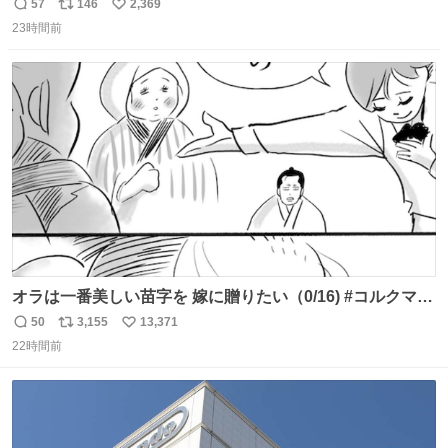
いることか このアカウントに辿り着いた皆さんとは、ロボ
57
146
2,369
返
リ
い
コップ2についてこれからもぜひ語り合っていきたい
23時間前
信
ポ
い
数
ス
ね
ト
数
数
オラは一番美しい苗字を 嫁に贈りたい（0/16) #コルクマン
ガ専科
50
3,155
13,371
返
リ
い
22時間前
信
ポ
い
数
ス
ね
ト
数
数