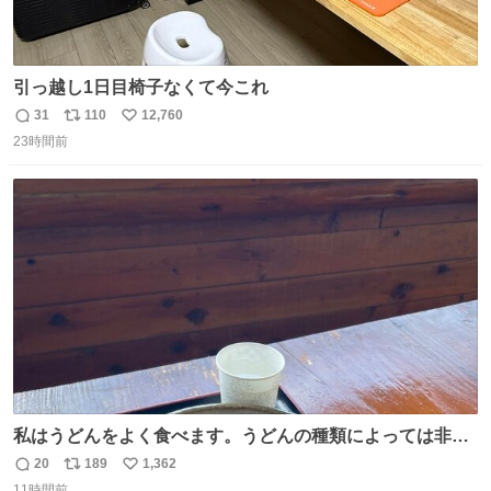
引っ越し1日目椅子なくて今これ
31
110
12,760
返
リ
い
23時間前
信
ポ
い
数
ス
ね
ト
数
数
私はうどんをよく食べます。うどんの種類によっては非常
食にもなります。生うどんは消費期限が短く、冷凍うどん
20
189
1,362
返
リ
い
は長持ちする代わりに停電に弱いので、乾麺タイプのうど
11時間前