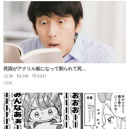
ト
数
数
死因がアクリル板になって割られて死
亡……………！？！？
20
138
2,217
返
リ
い
1日前
信
ポ
い
数
ス
ね
ト
数
数