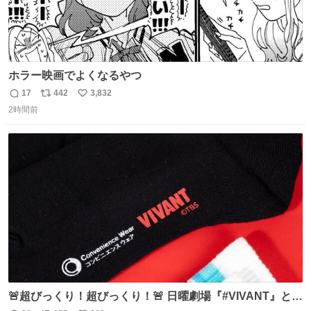
ホラー映画でよくなるやつ
17
442
3,832
返
リ
い
2時間前
信
ポ
い
数
ス
ね
ト
数
数
🚨超びっくり！超びっくり！🚨 日曜劇場『#VIVANT』と