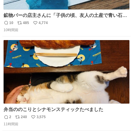
鉱物バーの店主さんに「子供の頃、友人の土産で青い石を
貰って、それがすごく気に入ってたのに、いつかの引越し
10
485
4,774
返
リ
い
で無くしてしまった」という話をしたら、 「お土産で買っ
10時間前
信
ポ
い
てきたくらいの価格感なら、ドイツの黒い森のフローライ
数
ス
ね
トかな…」と当たりつけてもらった。確かにこんな感じだ
ト
数
数
った気がする 凄い
弁当ののこりとシナモンスティックたべました
2
240
3,575
返
リ
い
11時間前
信
ポ
い
数
ス
ね