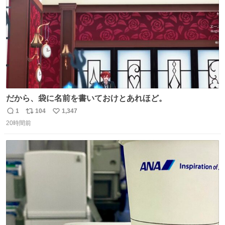
だから、袋に名前を書いておけとあれほど。
1
104
1,347
返
リ
い
20時間前
信
ポ
い
数
ス
ね
ト
数
数