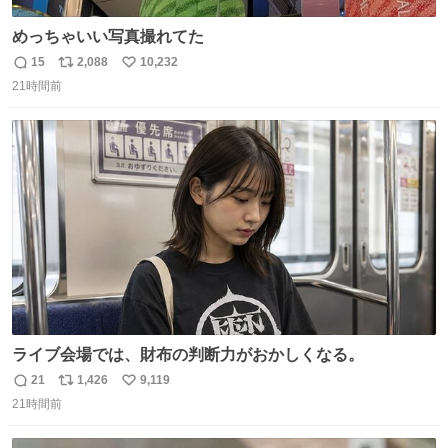
めっちゃいい写真撮れてた
15
2,088
10,232
返
リ
い
21時間前
信
ポ
い
数
ス
ね
ト
数
数
ライブ会場では、財布の判断力がおかしくなる。
21
1,426
9,119
返
リ
い
21時間前
信
ポ
い
数
ス
ね