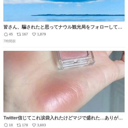
皆さん、騙されたと思ってナウル観光局をフォローしてみ
てください。たまに海とか島とかわけわからん画像が流れ
45
167
1,879
返
リ
い
てくるだけで、特に何も起こりません。
7時間前
信
ポ
い
数
ス
ね
ト
数
数
Twitter信じてこれ涙袋入れたけどマジで盛れた…ありがと
う…
10
178
3,603
返
リ
い