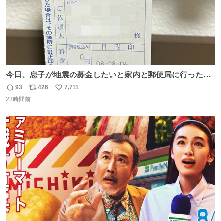
今日、息子が地震の募金したいと家内と郵便局に行ったみ
たいです。おもちゃとか買う選択肢もあったと思うけど、
93
426
7,711
返
リ
い
自分で貯めてた2万円を役に立てて欲しい、みんなも元気
23時間前
信
ポ
い
になって欲しいと。家内も一緒に募金したので、自分も何
数
ス
ね
かできたらなぁと思いました。
ト
数
数