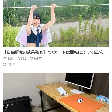
数
【自由研究の成果発表】 “スカートは回転によって広がる
が、岡澤恋によって270°までなら広がらずに回転が可能な
218
691
9,377
返
リ
い
ことが証明された！”
19時間前
信
ポ
い
数
ス
ね
ト
数
数