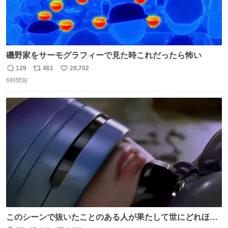
磯野家をサーモグラフィーで見た時これだったら怖い
129
461
28,702
返
リ
い
6時間前
信
ポ
い
数
ス
ね
ト
数
数
このシーンで抜いたことのある人が果たして世にどれほど