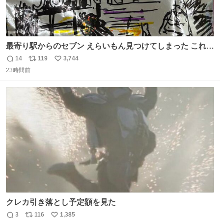
最寄り駅からのセブン えらいもん見つけてしまった これ売
ってくれへんかな… #浅井健一 #ポテチ #ロックの名盤
14
119
3,744
返
リ
い
23時間前
信
ポ
い
数
ス
ね
ト
数
数
クレカ引き落とし予定額を見た
3
116
1,385
返
リ
い