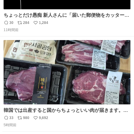
ちょっとだけ愚痴 新人さんに「届いた郵便物をカッター
（レターオープナー）で開けて」って頼んだら、想定して
30
284
1,284
返
リ
い
たのは1枚目の赤い部分を切って開ける、だったんだけど 2
11時間前
信
ポ
い
枚目の封筒の真ん中にカッターで切れ込みを入れて開け
数
ス
ね
る、だったんよね……
ト
数
数
韓国では出産すると国からちょっといい肉が届きます。産
褥期に栄養を取れ！！！というメッセージをビシバシ感じ
33
980
9,692
返
リ
い
る
5時間前
信
ポ
い
数
ス
ね