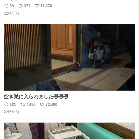
ｗ
69
371
17,876
返
リ
い
22時間前
信
ポ
い
数
ス
ね
ト
数
数
空き巣に入られました🤣🤣🤣
631
7,496
72,480
返
リ
い
22時間前
信
ポ
い
数
ス
ね
ト
数
数