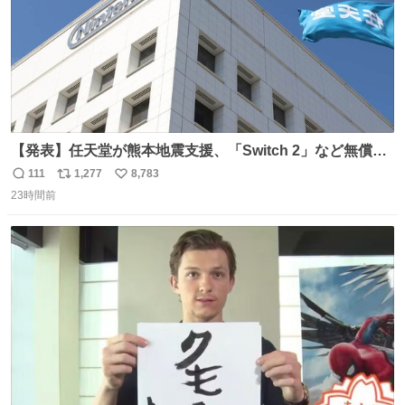
【発表】任天堂が熊本地震支援、「Switch 2」など無償修
理へ 保証切れでも対象 news.livedoor.com/article/detail…
111
1,277
8,783
返
リ
い
任天堂が令和8年熊本地震の被災者支援として、災害救助
23時間前
信
ポ
い
法適用地域からの同社製品の修理について、27年2月1日ま
数
ス
ね
で無償で対応すると発表した。「Switch 2」や「Switch」
ト
数
数
「Joy-Con」などが対象。