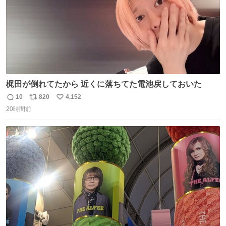
梶田が倒れてたから 近くに落ちてた電池戻しておいた
10
820
4,152
返
リ
い
20時間前
信
ポ
い
数
ス
ね
ト
数
数