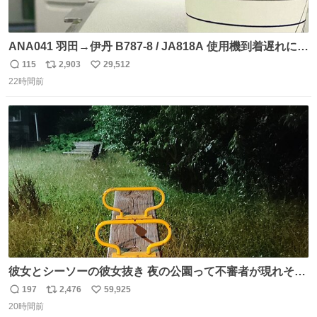
ANA041 羽田→伊丹 B787-8 / JA818A 使用機到着遅れにつ
き 「安全に支障ない範囲で1分1秒でも遅延回復に努めてお
115
2,903
29,512
返
リ
い
ります」と機長の気合い十分！ が、フライトは順調に進み
22時間前
信
ポ
い
すぎ… 「飛ばしすぎたせいか現在奈良県上空での待機を命
数
ス
ね
じられております」 でコンソメスープ吹き出しそうになり
ト
数
数
ましたw
彼女とシーソーの彼女抜き 夜の公園って不審者が現れそう
で怖いんだよな
197
2,476
59,925
返
リ
い
20時間前
信
ポ
い