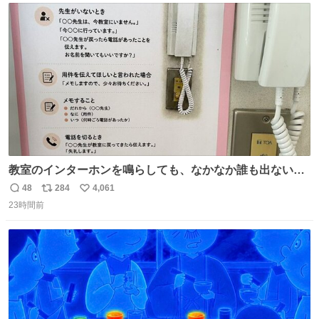
ト
数
数
教室のインターホンを鳴らしても、なかなか誰も出ないこ
とがあります…。 もしかすると「電話の出方」に困ってい
48
284
4,061
返
リ
い
るのかもしれません。 そこで「何を話せばいいか」が見え
23時間前
信
ポ
い
る手引きを用意して、安心して電話に出られるようにしま
数
ス
ね
す。 インターホンの応対も大切なコミュニケーションの学
ト
数
数
びです。