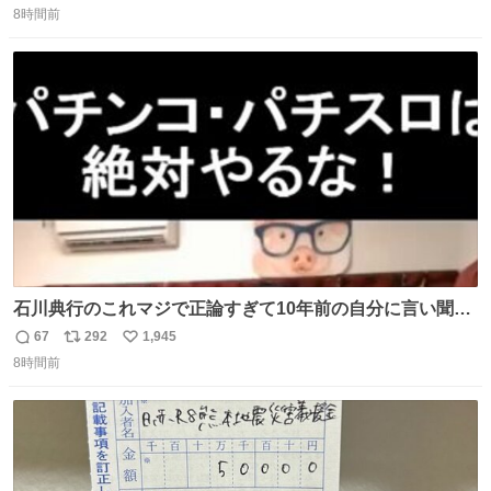
8時間前
信
ポ
い
数
ス
ね
ト
数
数
石川典行のこれマジで正論すぎて10年前の自分に言い聞か
せたい
67
292
1,945
返
リ
い
8時間前
信
ポ
い
数
ス
ね
ト
数
数