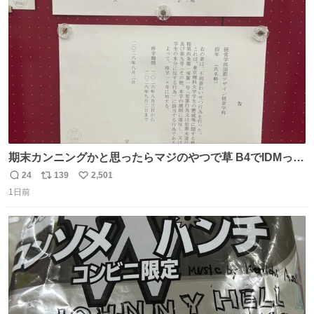
🥹 しかもスマホ入れ独立してるしファスナーない！地味に
ト
数
数
嬉しいやつ！！！
期末カンニングかと思ったらマジのやつで草 B4でIDMって
ことはおそらく就職だし、内定取り消し？ それと夏休み期
24
139
2,501
返
リ
い
間の停学って無意味じゃね？
1日前
信
ポ
い
数
ス
ね
ト
数
数