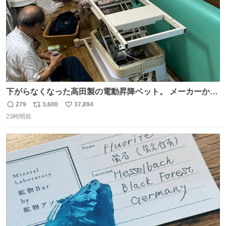
下がらなくなった高田製の電動昇降ベット。 メーカーから
は、完全に見放されたんですが、 見事に85歳の父が治しま
279
3,600
37,894
返
リ
い
した。 うちの父は、トヨタカローラのボディをオート生産
23時間前
信
ポ
い
する、工業ロボットの製作者なんですが、 父が電動ベット
数
ス
ね
の配線をハンダで修理している横で、
ト
数
数