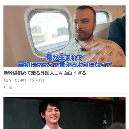
数
ス
ね
ト
数
数
新幹線初めて乗る外国人ニキ面白すぎる
5
403
7,351
返
リ
い
1日前
信
ポ
い
数
ス
ね
ト
数
数