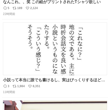
なんこれ、、笑 この絵がプリントされたTシャツ欲しい
5
189
2,124
返
リ
い
22時間前
信
ポ
い
数
ス
ね
ト
数
数
小説って本当に誰でも書けるし、実はびっくりするほど自
由だし、みんなもっと好きに文字で遊べばいいんじゃない
3
1,984
8,351
返
リ
い
かなって思うよ〜
11時間前
信
ポ
い
数
ス
ね
ト
数
数