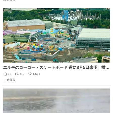
信
ポ
い
んなら水分が少なく長期保存するのにおすすめです。アル
数
ス
ね
ファ化米や缶詰など、色々な非常食がありますが、うどん
ト
数
数
もいかがでしょうか？
エルモのゴーゴー・スケートボード 遂に8月5日未明、撤
去… ←4日朝 5日朝→ #USJファン #ワンダーランド
12
110
1,537
返
リ
い
19時間前
信
ポ
い
数
ス
ね
ト
数
数