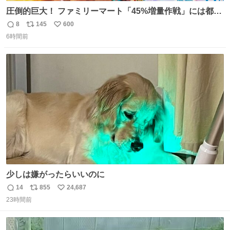
圧倒的巨大！ ファミリーマート「45%増量作戦」には都市
伝説が隠されている、のかもしれない。 web-
8
145
600
返
リ
い
mu.jp/news/79509/
6時間前
信
ポ
い
数
ス
ね
ト
数
数
少しは嫌がったらいいのに
14
855
24,687
返
リ
い
23時間前
信
ポ
い
数
ス
ね
ト
数