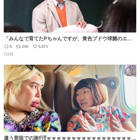
「みんなで育てたPちゃんですが、黄色ブドウ球菌のエン
テロトキシン（耐熱性毒素）が検出されたので、議論する
6
340
5,871
返
リ
い
までもなく処分が決まりました」
1日前
信
ポ
い
数
ス
ね
ト
数
数
違う意味での旅行⁉️ｗｗｗｗｗｗｗｗｗｗｗｗｗｗｗｗｗｗ