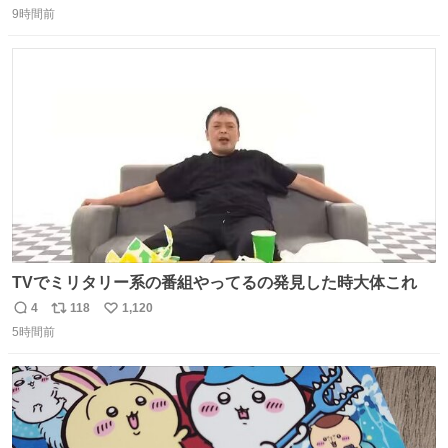
9時間前
信
ポ
い
数
ス
ね
ト
数
数
TVでミリタリー系の番組やってるの発見した時大体これ
4
118
1,120
返
リ
い
5時間前
信
ポ
い
数
ス
ね
ト
数
数