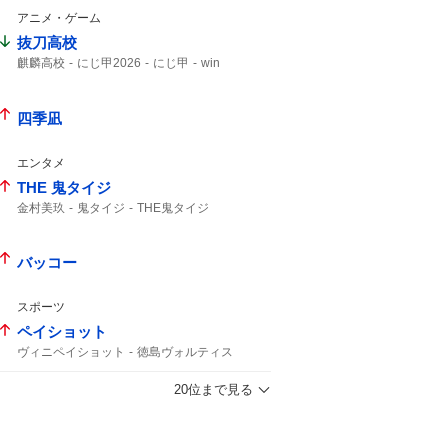
アニメ・ゲーム
抜刀高校
麒麟高校
にじ甲2026
にじ甲
win
四季凪
エンタメ
THE 鬼タイジ
金村美玖
鬼タイジ
THE鬼タイジ
バッコー
スポーツ
ペイショット
ヴィニペイショット
徳島ヴォルティス
北海道コンサドーレ札幌
ティラパット
ヴォルティス
1ゴール1アシスト
20位まで見る
コンサドーレ
コンサドーレ札幌
ヴィニ
コンサ
13分
シュート
J2