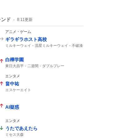
レンド
8:11
更新
アニメ・ゲーム
ギラギラホスト高校
ミルキーウェイ
流星ミルキーウェイ
不破湊
白樺学園
東日大昌平
二遊間
ダブルプレー
東日本国際大昌平
アライバ
入ケ町
グラブトス
ビデオ検証
2年生
エンタメ
スーパープレー
ゲッツー
高校野球
畠中祐
エスケーエイト
ライブありがとうございました
インスタライブ
AI疑惑
エンタメ
うたであえたら
ミセス大森