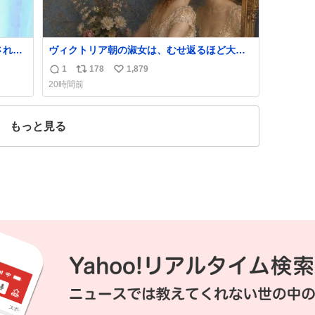
ヴィクトリア朝の淑女は、むせ返るほど大量
ス
の香水を身につけるものではないとされてい
1
178
1,879
返
リ
い
た。それでも香水は、髪や肌の手入れと同じ
20時間前
くらい、ヴィクトリア朝の女性達の美容習慣
信
ポ
い
に欠かせないものだった。 当時の香水は、現
数
ス
ね
在私たちが知る香水よりも単純な組成で、そ
ト
数
もっと見る
の大部分は薔薇、菫、ベルガモット、
数