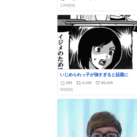
返
リ
い
わせだもん՞ o̴̶̷̥ ̫ o̴̶̷̥ ՞
22時間前
信
ポ
い
数
ス
ね
ト
数
数
いじめられっ子が強すぎると話題に
294
4,169
80,428
返
リ
い
9時間前
信
ポ
い
数
ス
ね
ト
数
数