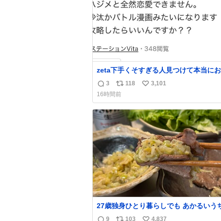
zeta下手くそすぎる人見つけて本当に
い
3
118
3,101
返
リ
い
16時間前
信
ポ
い
数
ス
ね
ト
数
数
27歳独身ひとり暮らしでも あかるいう
呑みながらキッチンでひとり焼肉できて
9
103
4,837