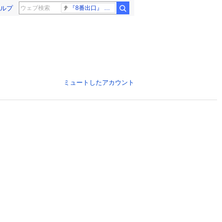
ルプ
『8番出口』 金ロー
ミュートしたアカウント