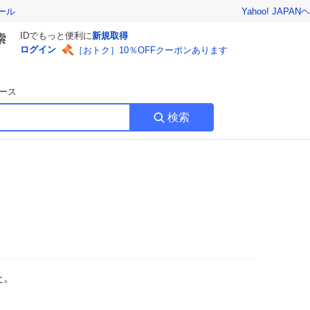
Yahoo! JAPAN
ヘ
ール
IDでもっと便利に
新規取得
ログイン
［おトク］10％OFFクーポンあります
ース
検索
た。