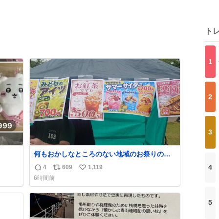
ト
1
2
3
何もおかしなところのない地域のお祭りの屋
台。あとなんか割と聞き馴染みのあるBGMが
4
4
609
1,119
返
リ
い
流れてます #関広見まつり #関広見まつり
6時間前
2026
信
ポ
い
数
ス
ね
5
ト
数
数