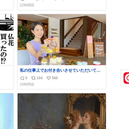
返
リ
い
22時間前
信
ポ
い
数
ス
ね
ト
数
数
私の仕事上でお付き合いさせていただいてい
る富裕層の社長さん達は、こんな事しない。
5
104
560
返
リ
い
こんな自慢は一切しないし、なんなら表に出
20時間前
てこない。 自分に自信がない半端モンはブラ
信
ポ
い
ンドで自分を飾りキラキラ自慢をする。 #折
数
ス
ね
田楓 #merchu
ト
数
数