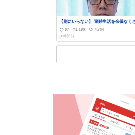
【別にいらない】 避難生活を余儀なくされて
いる子どもたちのためにヒカキンボック
67
190
4,764
返
リ
い
1000個を寄付させていただきました
16時間前
信
ポ
い
数
ス
ね
ト
数
数