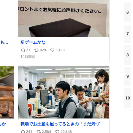
6
7
おもろ
罰ゲームかな
23
829
5,183
返
リ
い
8
19時間前
信
ポ
い
数
ス
ね
ト
数
9
数
10
ちから
職場でお土産を配ってるときの「まだ気づい
しあ
てませんよ」的な演技が毎回シンドい。
241
2,584
40,148