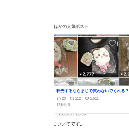
ほかの人気ポスト
転売するならまじで買わないでくれる？
23
112
1,511
返
リ
い
17時間前
信
ポ
い
数
ス
ね
ト
数
数