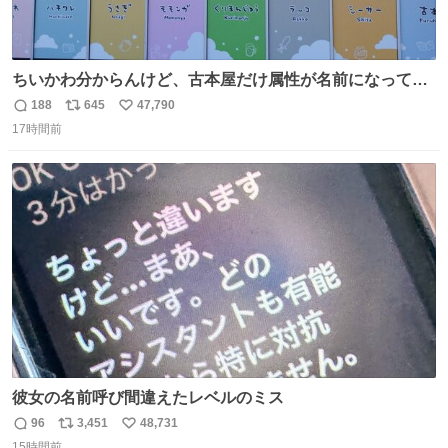
ちいかわ分からんけど、古本屋だけ属性が名前になってる
のはどういうこと？
188
645
47,790
返
リ
い
17時間前
信
ポ
い
数
ス
ね
ト
数
数
彼女の名前呼び間違えたレベルのミス
96
3,451
48,731
返
リ
い
15時間前