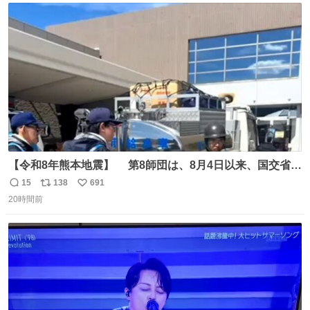
ト
数
数
【令和8年熊本地震】 第8師団は、8月4日以来、国交省と
連携して、被災者に寄り添った支援を継続しています。 #
15
138
691
返
リ
い
災害派遣 #命を守る #給水
20時間前
信
ポ
い
数
ス
ね
ト
数
数