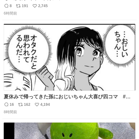
8
191
2,745
返
リ
い
6時間前
信
ポ
い
数
ス
ね
ト
数
数
夏休みで帰ってきた孫におじいちゃん大喜び四コマ #四
コマ漫画 #Web漫画 #漫画が読めるハッシュタグ
16
162
4,194
返
リ
い
8時間前
信
ポ
い
数
ス
ね
ト
数
数