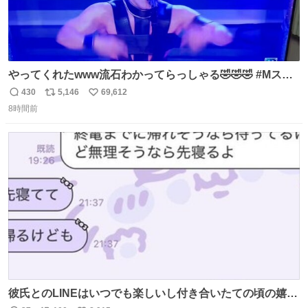
やってくれたwww流石わかってらっしゃる🤣🤣🤣 #Mステ
#西川貴教
430
5,146
69,612
返
リ
い
8時間前
信
ポ
い
数
ス
ね
ト
数
数
彼氏とのLINEはいつでも楽しいし付き合いたての頃の嬉し