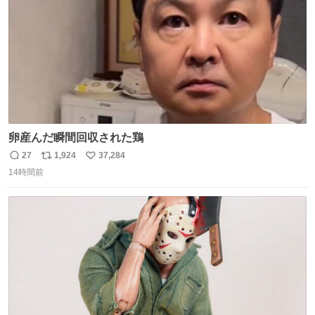
卵産んだ瞬間回収された鶏
27
1,924
37,284
返
リ
い
14時間前
信
ポ
い
数
ス
ね
ト
数
数