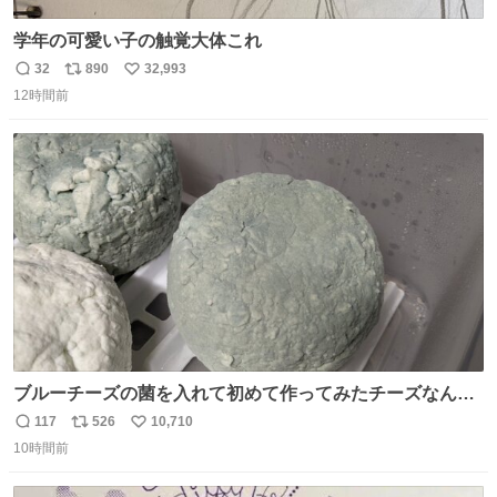
学年の可愛い子の触覚大体これ
32
890
32,993
返
リ
い
12時間前
信
ポ
い
数
ス
ね
ト
数
数
ブルーチーズの菌を入れて初めて作ってみたチーズなんだ
けど 本能でちょっとヤバいと思っちゃう見た目だな
117
526
10,710
返
リ
い
10時間前
信
ポ
い
数
ス
ね