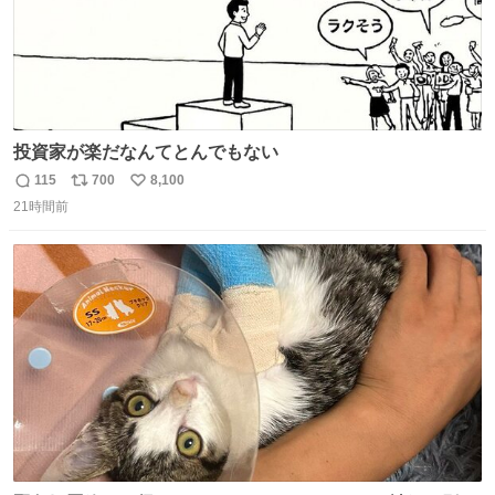
投資家が楽だなんてとんでもない
115
700
8,100
返
リ
い
21時間前
信
ポ
い
数
ス
ね
ト
数
数