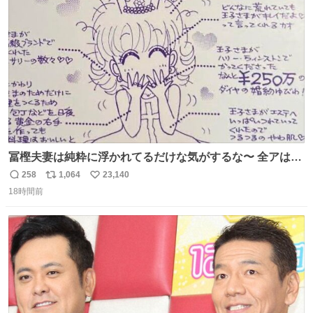
ト
数
数
冨樫夫妻は純粋に浮かれてるだけな気がするな〜 全アはこ
こに自分の市場価値的なものを上乗せするので、 すっぴん
258
1,064
23,140
返
リ
い
＆寝起きのボサボサ頭でも「今日も可愛いね」が止まらな
18時間前
信
ポ
い
い。放っておくと永遠に髪撫でてきて作業進まない()
数
ス
ね
156cm40kg、年中日焼け止めとお友達の私より綺麗な手や
ト
数
数
めてもろて とか言う