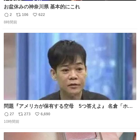
お盆休みの神奈川県 基本的にこれ
2
106
622
返
リ
い
8時間前
信
ポ
い
数
ス
ね
ト
数
数
問題『アメリカが保有する空母 5つ答えよ』 名倉「ホン
マごめん、日本」
27
273
6,690
返
リ
い
10時間前
信
ポ
い
数
ス
ね
ト
数