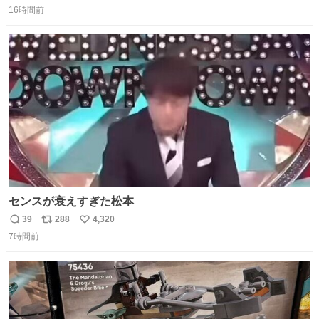
16時間前
信
ポ
い
数
ス
ね
ト
数
数
センスが衰えすぎた松本
39
288
4,320
返
リ
い
7時間前
信
ポ
い
数
ス
ね
ト
数
数