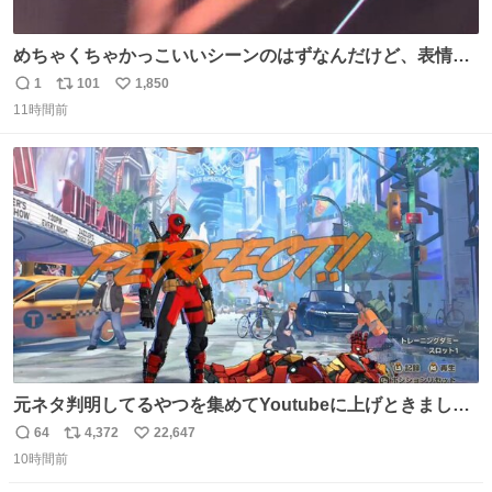
めちゃくちゃかっこいいシーンのはずなんだけど、表情が
猫の威嚇みたいに見える。あと首の血管浮き出てるのガチ
1
101
1,850
返
リ
い
で神。
11時間前
信
ポ
い
数
ス
ね
ト
数
数
元ネタ判明してるやつを集めてYoutubeに上げときまし
た。youtube.com/watch?v=rCsM9A… #MarvelTokon #
64
4,372
22,647
返
リ
い
マーベル闘魂
10時間前
信
ポ
い
数
ス
ね