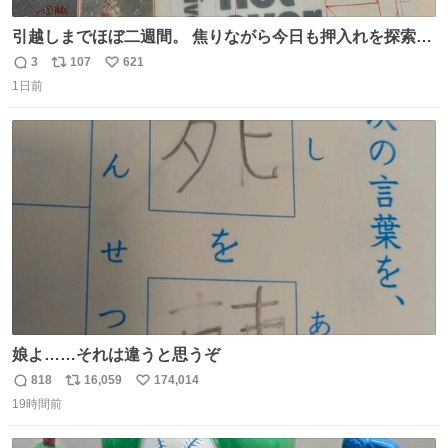
引越しまでほぼ二週間。 焦りながら今日も押入れを探索。
もう絶対に要らないんだけど捨てられないものが後から後
3
107
621
返
リ
い
から出てくる。 その代表が版下。 若いデザイナーは見たこ
1日前
信
ポ
い
ともあるまい。
数
ス
ね
ト
数
数
娘よ……それは違うと思うぞ
818
16,059
174,014
返
リ
い
19時間前
信
ポ
い
数
ス
ね