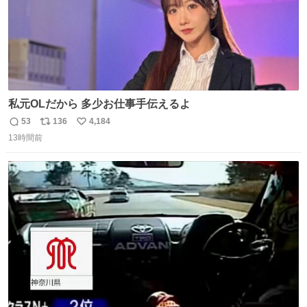
私元OLだから 多少お仕事手伝えるよ
53
136
4,184
返
リ
い
13時間前
信
ポ
い
数
ス
ね
ト
数
数