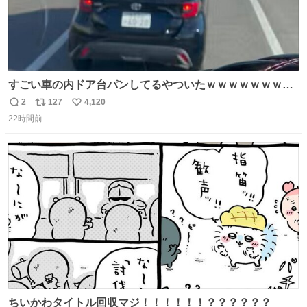
すごい車の内ドア台パンしてるやついたｗｗｗｗｗｗｗｗ
ｗｗｗｗｗｗ
2
127
4,120
返
リ
い
22時間前
信
ポ
い
数
ス
ね
ト
数
数
ちいかわタイトル回収マジ！！！！！！？？？？？？