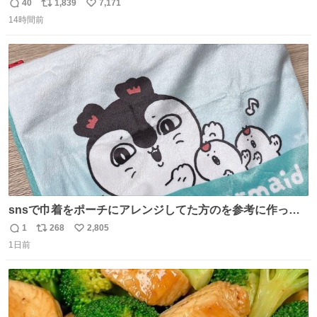
ってるそうなので、是非取りに行けそうな方は行ってみて
40
1,839
7,171
返
リ
い
ください💪
14時間前
信
ポ
い
数
ス
ね
ト
数
数
snsで巾着をポーチにアレンジしてた方のを参考に作って
みました🧵 裁縫は得意でないので、ザクザクの目測で縫い
1
268
2,805
返
リ
い
ましたので悪しからず🙏🏻 裏地は人魚のウロコ風な柄にし
1日前
信
ポ
い
てみたらめっちゃ良き☺️ 島二郎とちいかわチャームもお気
数
ス
ね
に入り⭐️
ト
数
数