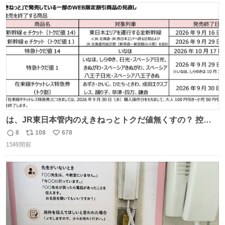
ト
数
数
は、JR東日本管内のえきねっとトクだ値無くすの？ 控え
めに言ってクソすぎんか？
8
108
678
返
リ
い
15時間前
信
ポ
い
数
ス
ね
ト
数
数