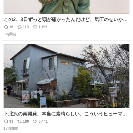
この2、3日ずっと頭が痛かったんだけど、気圧のせいかし
ら…
16
118
1,195
返
リ
い
9時間前
信
ポ
い
数
ス
ね
ト
数
数
下北沢の再開発、本当に素晴らしい。こういうヒューマン
スケールの開発がいいんだよ。
33
189
5,441
返
リ
い
17時間前
信
ポ
い