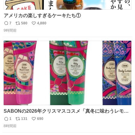
アメリカの楽しすぎるケーキたち①
7
580
4,880
返
リ
い
9時間前
信
ポ
い
数
ス
ね
ト
数
数
SABONの2026年クリスマスコスメ「真冬に味わうレモン
ティーの香り」限定ボディスクラブ＆バスオイルなど -
1
131
690
返
リ
い
fashion-press.net/news/149659
8時間前
信
ポ
い
数
ス
ね