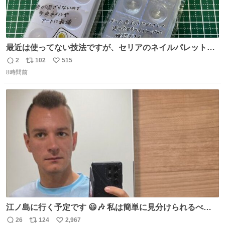
最近は使ってない技法ですが、セリアのネイルパレットの
四隅をハサミで切り落とし、やすりがけすればミニチュア
2
102
515
返
リ
い
食器ができます。 底にストローをカットしたものを接着し
8時間前
信
ポ
い
塗装すれば茶碗になります。素材が塩化ビニルなので接着
数
ス
ね
剤や塗料は対応したものを使うと良いです。 透明はそのま
ト
数
数
までも使えます。
江ノ島に行く予定です 😃🎶 私は簡単に見分けられるべき
だ 🐷
26
124
2,967
返
リ
い