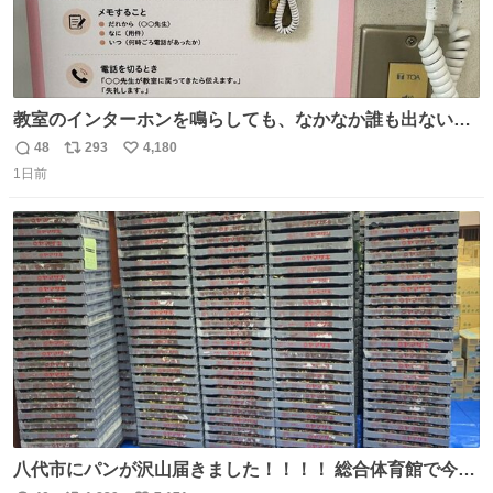
教室のインターホンを鳴らしても、なかなか誰も出ないこ
とがあります…。 もしかすると「電話の出方」に困ってい
48
293
4,180
返
リ
い
るのかもしれません。 そこで「何を話せばいいか」が見え
1日前
信
ポ
い
る手引きを用意して、安心して電話に出られるようにしま
数
ス
ね
す。 インターホンの応対も大切なコミュニケーションの学
ト
数
数
びです。
八代市にパンが沢山届きました！！！！ 総合体育館で今配