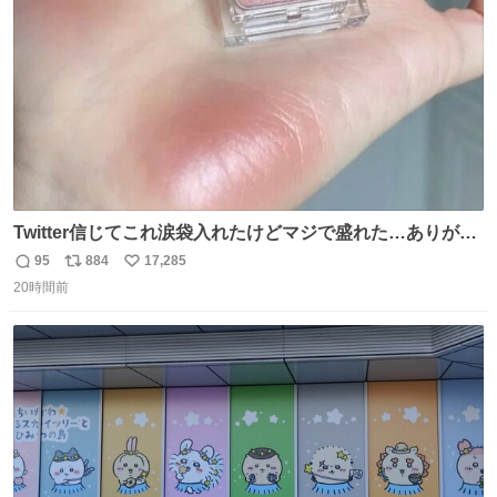
数
Twitter信じてこれ涙袋入れたけどマジで盛れた…ありがと
う…
95
884
17,285
返
リ
い
20時間前
信
ポ
い
数
ス
ね
ト
数
数