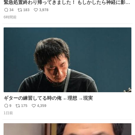
緊急処置終わり帰ってきました！ もしかしたら神経に影響
も出ているのかもと、、その影響で出にくいのもあるかも
34
183
3,978
返
リ
い
との事 内臓エコーもしてみると少し動きが弱いのかもなぁ
6時間前
信
ポ
い
と先生が言っておりました。 明日また病院です！ 帰ってき
数
ス
ね
て弟にぐるぐる言いながら甘えん坊してました☺️
ト
数
数
ギターの練習してる時の俺 ←理想 →現実
9
175
4,359
返
リ
い
1日前
信
ポ
い
数
ス
ね
ト
数
数