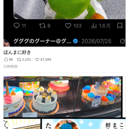
ほんまに好き
96
1,151
47,595
返
リ
い
23時間前
信
ポ
い
数
ス
ね
ト
数
数