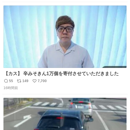
数
ス
ね
ト
数
数
【カス】 辛みそきん1万個を寄付させていただきました
55
149
7,700
返
リ
い
16時間前
信
ポ
い
数
ス
ね
ト
数
数