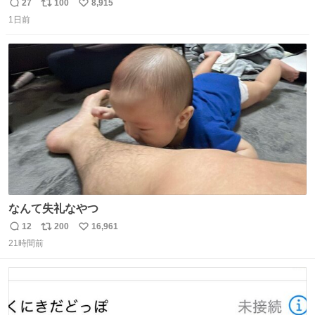
かったLINEは無限にあるけど(同棲前は1日で各50通くらい
27
100
8,915
返
リ
い
送りあってたし)最近嬉しかったのはこれ
1日前
信
ポ
い
数
ス
ね
ト
数
数
なんて失礼なやつ
12
200
16,961
返
リ
い
21時間前
信
ポ
い
数
ス
ね
ト
数
数