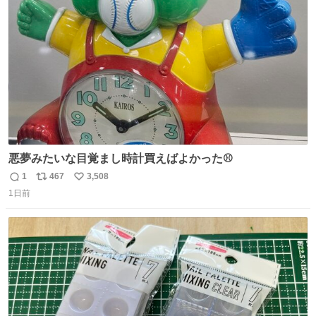
ト
数
数
悪夢みたいな目覚まし時計買えばよかった⚾
1
467
3,508
返
リ
い
1日前
信
ポ
い
数
ス
ね
ト
数
数