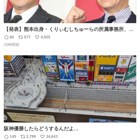
【発表】熊本出身・くりぃむしちゅーらの所属事務所、被
災地に義援金寄付 news.livedoor.com/article/detail… くり
60
577
4,555
返
リ
い
ぃむしちゅーやマツコ、有働由美子らが所属する芸能事務
10時間前
信
ポ
い
所「チャッターボックス」が7日、公式サイトを更新。熊
数
ス
ね
本地震の被災地支援のため義援金を寄付したことを公表し
ト
数
数
た。
阪神優勝したらどうするんだよ…
145
2,799
34,643
返
リ
い