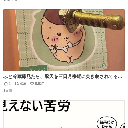
信
ポ
い
数
ス
ね
ト
数
数
ふと冷蔵庫見たら、脳天を三日月宗近に突き刺されてるく
りまんじゅうパイセンが
1
439
5,527
返
リ
い
1日前
信
ポ
い
数
ス
ね
ト
数
数