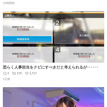
15時間前
信
ポ
い
数
ス
ね
ト
数
数
恐らく人事担当をクビにすべきだと考えられるが‥‥‥
2
170
1,717
返
リ
い
1日前
信
ポ
い
数
ス
ね
ト
数
数