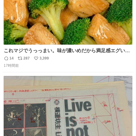
これマジでうっっまい。味が濃いめだから満足感エグいし
1週間で3キロ痩せた😭
14
287
3,399
返
リ
い
17時間前
信
ポ
い
数
ス
ね
ト
数
数