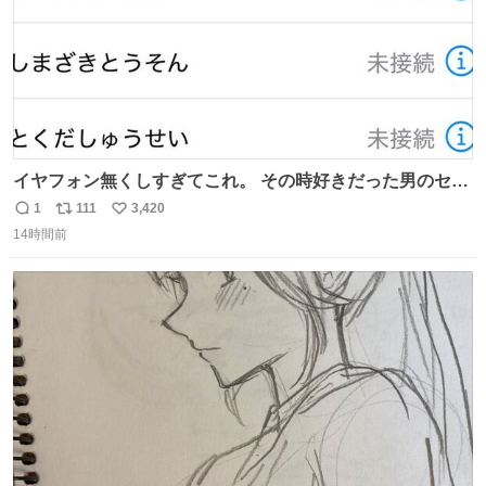
イヤフォン無くしすぎてこれ。 その時好きだった男のセコ
ムの名前にしてる
1
111
3,420
返
リ
い
14時間前
信
ポ
い
数
ス
ね
ト
数
数