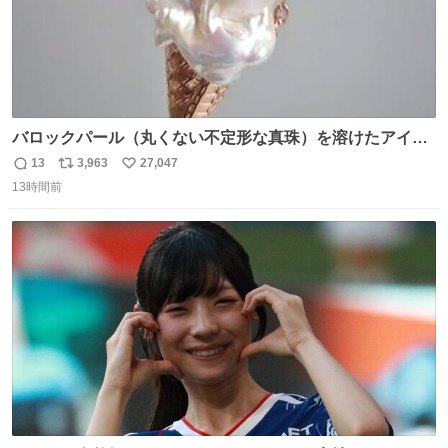
バロックパール（丸くない不定形な真珠）を溶けたアイス
や飴玉、雲、アヒルに見立ててジュエリーデザイナー、
13
3,963
27,047
返
リ
い
Ben Choi 蔡俊文さんの作品。
13時間前
信
ポ
い
instagram.com/bcjoaillerie/
数
ス
ね
ト
数
数