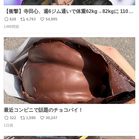
【衝撃】寺田心、週6ジム通いで体重62kg→82kgに 110kg
のベンチプレス持ち上げる姿披露
628
4,793
54,995
返
リ
い
news.livedoor.com/article/detail… 元々自重のみだった
14時間前
信
ポ
い
が、更に筋肉を大きくするためジム通いを開始。筋肉増量
数
ス
ね
のためおにぎり10個、ゼリー飲料3～4本、パスタと毎日4
ト
数
数
千kcalオーバーの食事を摂取し、増量したという。
最近コンビニで話題のチョコパイ！
322
1,590
30,247
返
リ
い
1日前
信
ポ
い
数
ス
ね