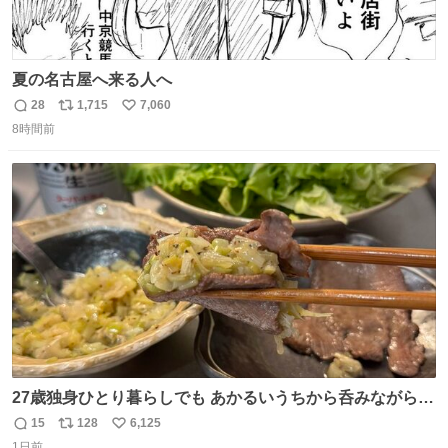
夏の名古屋へ来る人へ
28
1,715
7,060
返
リ
い
8時間前
信
ポ
い
数
ス
ね
ト
数
数
27歳独身ひとり暮らしでも あかるいうちから呑みながらキ
ッチンでひとり焼肉できてしあわせだもん՞ o̴̶̷̥ ̫ o̴̶̷̥ ՞
15
128
6,125
返
リ
い
1日前