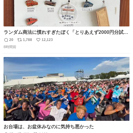
ランダム商法に慣れすぎたぼく「とりあえず2000円分試し
てみるか…」 駅員さん「どれが欲しいの？」 ぼく「えっ
20
1,788
12,123
返
リ
い
良いんですか？」 駅員さん「何が…？？」 やっぱランダム
8時間前
信
ポ
い
って悪い文化だ
数
ス
ね
わ！！！！！！！！！！！！！！！！！！！！
ト
数
数
お台場は、お盆休みなのに気持ち悪かった