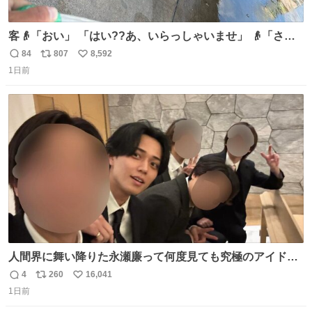
客👴「おい」 「はい??あ、いらっしゃいませ」 👴「さっ
きからずっと水出しっぱなしでもったいないだろ」 「静電
84
807
8,592
返
リ
い
気を逃がし、熱くなった地面の温度を下げ、引火事故の防
1日前
信
ポ
い
止の為必要な作業です」 👴「水不足の昨今にもったいない
数
ス
ね
ことをするな!!」 それでは歌います、聞いてください 「井
ト
数
数
戸水」
人間界に舞い降りた永瀬廉って何度見ても究極のアイドル
過ぎてずっと味する。美味い。
4
260
16,041
返
リ
い
1日前
信
ポ
い
数
ス
ね