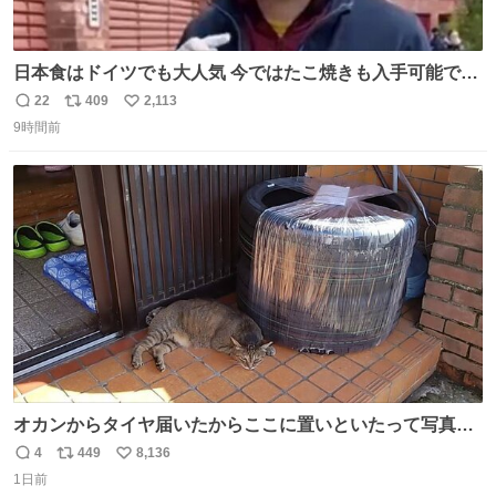
日本食はドイツでも大人気 今ではたこ焼きも入手可能です
が、🥑や🌽、ウィンナーや枝豆などが入っているオリジナ
22
409
2,113
返
リ
い
ルたこ焼きへと進化 大使館の広報課長ハインリッヒは、日
9時間前
信
ポ
い
本でたこ焼きに心奪われ、ベルリンにいたときには出店で
数
ス
ね
焼いてました👏（ええ笑顔や） #たこ焼きの日
ト
数
数
オカンからタイヤ届いたからここに置いといたって写真送
られてきたけど明らかに猫が邪魔くさそうな顔してて草
4
449
8,136
返
リ
い
1日前
信
ポ
い