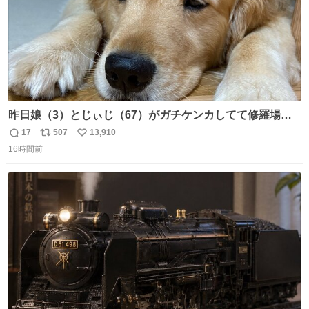
昨日娘（3）とじぃじ（67）がガチケンカしてて修羅場だ
ったんだけど、ふぉるては可能な限り平たくなってまし
17
507
13,910
返
リ
い
た。犬が1番空気読める。
16時間前
信
ポ
い
数
ス
ね
ト
数
数