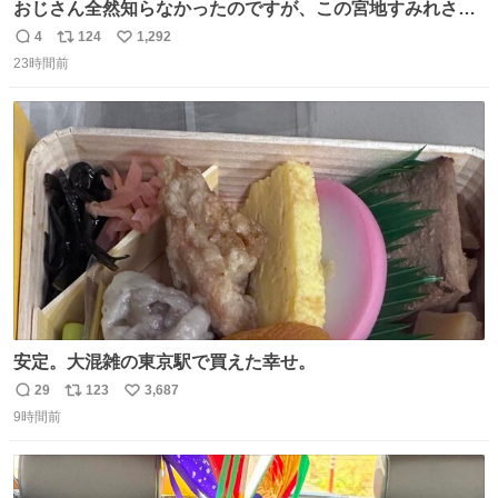
おじさん全然知らなかったのですが、この宮地すみれさん
（日向坂46）はマリサポだったのですね。 カメラ目線でに
4
124
1,292
返
リ
い
っこりしていただいたので撮影したものの、全然誰だか知
23時間前
信
ポ
い
りませんでした。 マリサポらしいのでこれからは名前覚え
数
ス
ね
ます！！
ト
数
数
安定。大混雑の東京駅で買えた幸せ。
29
123
3,687
返
リ
い
9時間前
信
ポ
い
数
ス
ね
ト
数
数