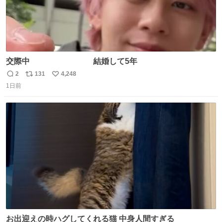
交際中 結婚して5年
2
131
4,248
返
リ
い
1日前
信
ポ
い
数
ス
ね
ト
数
数
お出迎えの時ハグしてくれる猫 中身人間すぎる