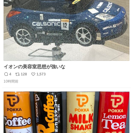
ト
数
数
イオンの美容室思想が強いな
4
128
1,573
返
リ
い
10時間前
信
ポ
い
数
ス
ね
ト
数
数