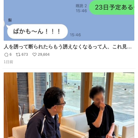
人を誘って断られたらもう誘えなくなるって人、これ見て
元気出してほしい
6
673
29,604
返
リ
い
1日前
信
ポ
い
数
ス
ね
ト
数
数