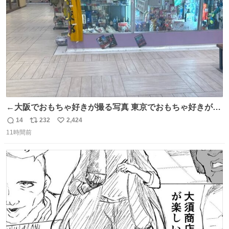
数
←大阪でおもちゃ好きが撮る写真 東京でおもちゃ好きが撮
る写真→
14
232
2,424
返
リ
い
11時間前
信
ポ
い
数
ス
ね
ト
数
数