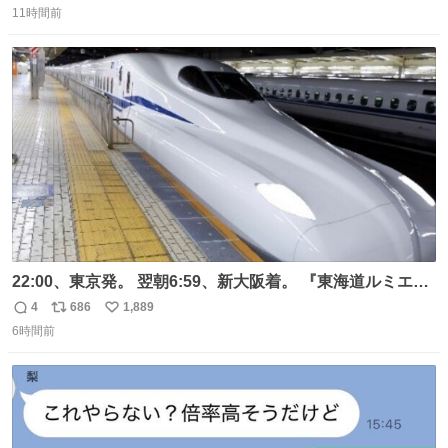
11時間前
信
ポ
い
数
ス
ね
ト
数
数
22:00、東京発。 翌朝6:59、新大阪着。 『東海道ルミエー
ルエクスプレス』が今夜、初運行！ 岐阜羽島駅で夜を越す
4
686
1,889
返
リ
い
東海道新幹線。寝台列車じゃないのに、朝まで新幹線とい
6時間前
信
ポ
い
う、なんだか特別体験😉 #TRAINTRIP #東海道ルミエール
数
ス
ね
エクスプレス
ト
数
数