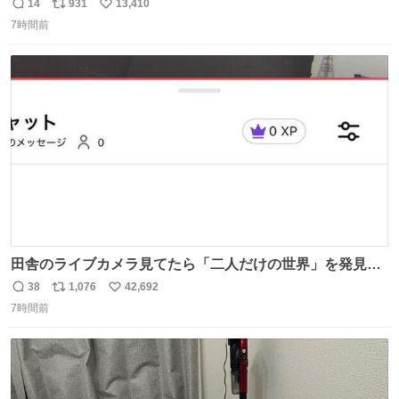
14
931
13,410
返
リ
い
7時間前
信
ポ
い
数
ス
ね
ト
数
数
田舎のライブカメラ見てたら「二人だけの世界」を発見し
た
38
1,076
42,692
返
リ
い
7時間前
信
ポ
い
数
ス
ね
ト
数
数