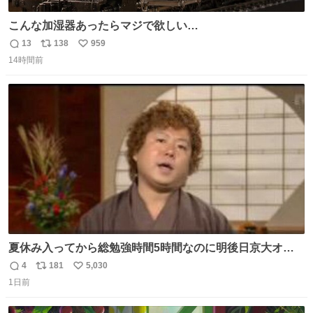
こんな加湿器あったらマジで欲しい…
13
138
959
返
リ
い
14時間前
信
ポ
い
数
ス
ね
ト
数
数
夏休み入ってから総勉強時間5時間なのに明後日京大オー
プンで今これ
4
181
5,030
返
リ
い
1日前
信
ポ
い
数
ス
ね