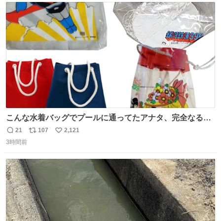
ト
数
数
こんな水着バッグでプールに通ってたアナタ、完全なる同
世代（笑） #70年代 #80年代 #昭和レトロ
21
107
2,121
返
リ
い
3時間前
信
ポ
い
数
ス
ね
ト
数
数