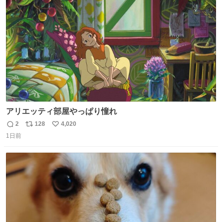
ト
数
数
アリエッティ部屋やっぱり憧れ
2
128
4,020
返
リ
い
1日前
信
ポ
い
数
ス
ね
ト
数
数