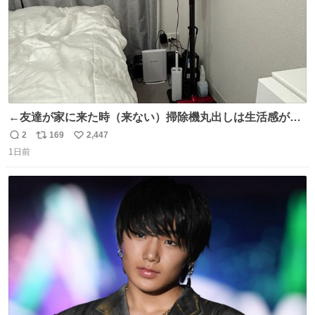
←友達が家に来た時（来ない）掃除機丸出しは生活感が出
てかっこ悪いなぁ →せや
2
169
2,447
返
リ
い
1日前
信
ポ
い
数
ス
ね
ト
数
数