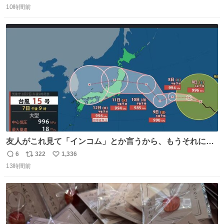
10時間前
信
ポ
い
数
ス
ね
ト
数
数
友人がこれ見て「インコム」とか言うから、もうそれにし
か見えなくなっちゃった。
6
322
1,336
返
リ
い
13時間前
信
ポ
い
数
ス
ね
ト
数
数