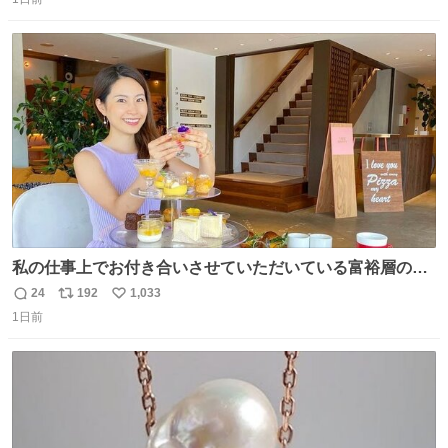
信
ポ
い
数
ス
ね
ト
数
数
私の仕事上でお付き合いさせていただいている富裕層の社
長さん達は、こんな事しない。 こんな自慢は一切しない
24
192
1,033
返
リ
い
し、なんなら表に出てこない。 自分に自信がない半端モン
1日前
信
ポ
い
はブランドで自分を飾りキラキラ自慢をする。 #折田楓
数
ス
ね
#merchu
ト
数
数