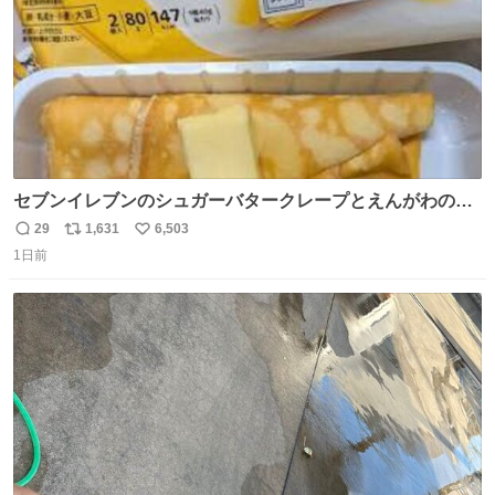
セブンイレブンのシュガーバタークレープとえんがわの寿
司を探している人へ！ シュガーバタークレープは目黒、品
29
1,631
6,503
返
リ
い
川、蒲田、渋谷、川崎、横浜、鶴見、九州の一部エリア限
1日前
信
ポ
い
定商品で8月5日に発注が終了したため店舗に置いてあると
数
ス
ね
ころ少ないですが見つけたら即買いです🤩❣️
ト
数
数