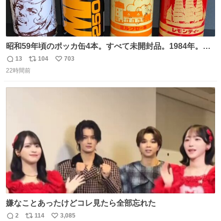
昭和59年頃のポッカ缶4本。すべて未開封品。1984年。P
マーク。昭和レトロ！
13
104
703
返
リ
い
22時間前
信
ポ
い
数
ス
ね
ト
数
数
嫌なことあったけどコレ見たら全部忘れた
2
114
3,085
返
リ
い