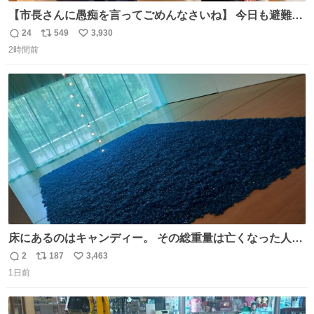
【市長さんに愚痴を言ってごめんなさいね】 今日も避難所
を回り、皆さんのお話を伺いました。 少し辛そうな表情を
24
549
3,930
返
リ
い
されていた高齢の女性に、「どうぞ遠慮なく、何でも話し
2時間前
信
ポ
い
てください」と声をかけました。
数
ス
ね
ト
数
数
床にあるのはキャンディー。 その総重量は亡くなった人と
同等の重さだそうです。 鑑賞者は一つ持ち帰れますが、亡
2
187
3,463
返
リ
い
くなった人の一部を持ち帰っているような感覚になりまし
1日前
信
ポ
い
た。 勇気を出して口に入れたら、ハッカ味😳✨ #ポーラ美
数
ス
ね
術館
ト
数