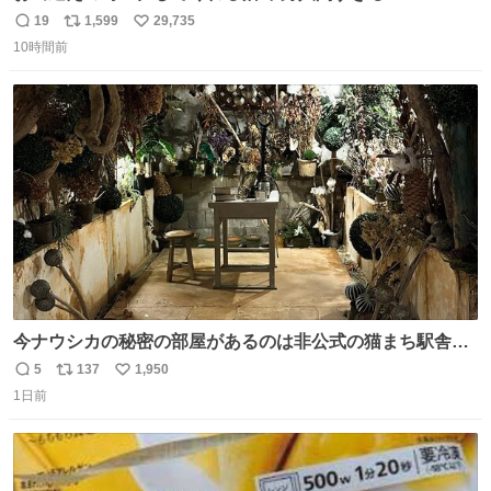
19
1,599
29,735
返
リ
い
10時間前
信
ポ
い
数
ス
ね
ト
数
数
今ナウシカの秘密の部屋があるのは非公式の猫まち駅舎だ
けだもんね。本物が欲しいね
5
137
1,950
返
リ
い
1日前
信
ポ
い
数
ス
ね
ト
数
数