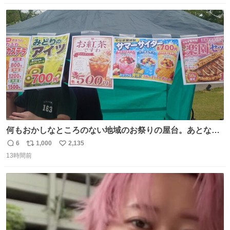
数
ス
ね
ト
数
数
何もおかしなところのない地域のお祭りの屋台。あとなん
か割と聞き馴染みのあるBGMが流れてます #関広見まつり
6
1,000
2,135
返
リ
い
#関広見まつり2026
13時間前
信
ポ
い
数
ス
ね
ト
数
数