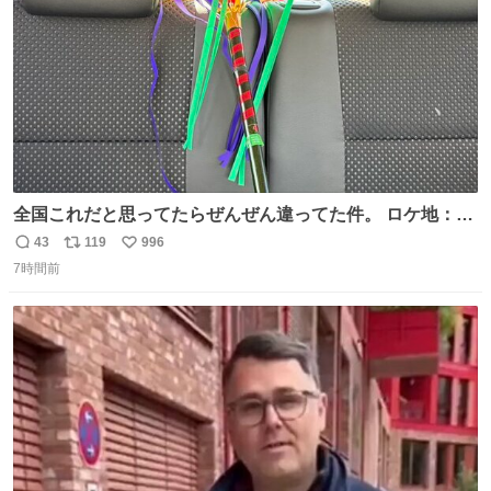
全国これだと思ってたらぜんぜん違ってた件。 ロケ地：広
島
43
119
996
返
リ
い
7時間前
信
ポ
い
数
ス
ね
ト
数
数