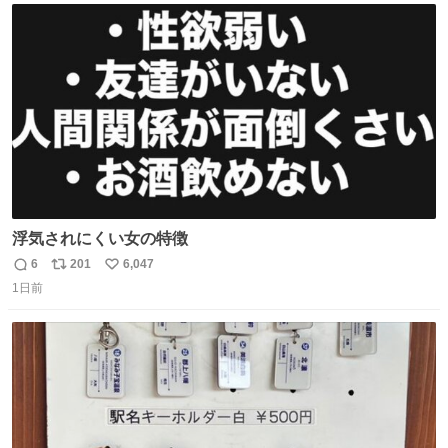
ト
数
数
浮気されにくい女の特徴
6
201
6,047
返
リ
い
1日前
信
ポ
い
数
ス
ね
ト
数
数