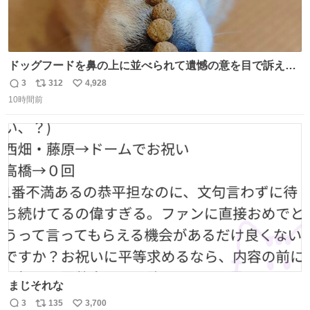
ドッグフードを鼻の上に並べられて遺憾の意を目で訴えて
くるコーギー
3
312
4,928
返
リ
い
10時間前
信
ポ
い
数
ス
ね
ト
数
数
まじそれな
3
135
3,700
返
リ
い