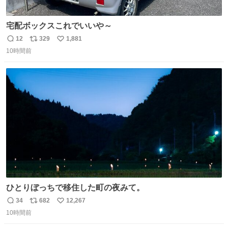
宅配ボックスこれでいいや～
12
329
1,881
返
リ
い
10時間前
信
ポ
い
数
ス
ね
ト
数
数
ひとりぼっちで移住した町の夜みて。
34
682
12,267
返
リ
い
10時間前
信
ポ
い
数
ス
ね