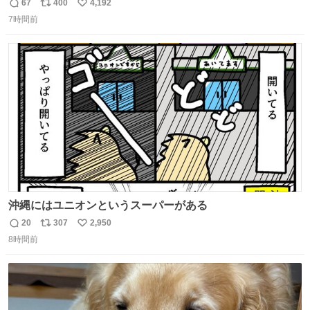
67
400
4,192
返
リ
い
7時間前
信
ポ
い
数
ス
ね
ト
数
数
沖縄にはユニオンというスーパーがある
20
307
2,950
返
リ
い
8時間前
信
ポ
い
数
ス
ね
ト
数
数