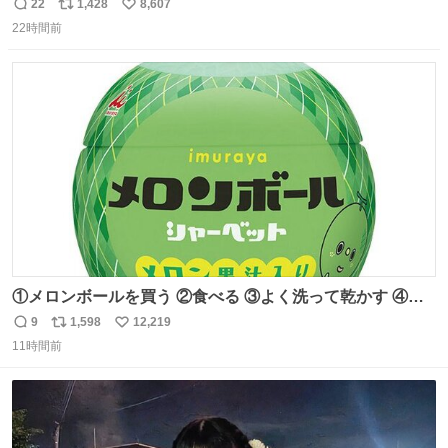
ったのだが、それを遥かに超える弁当発見。 個人的に駅弁
22
1,428
8,607
返
リ
い
＆空弁ランキングぶっち切りで首位を独走しているお弁当
22時間前
信
ポ
い
です🥹 福岡空港＆博多駅で購入可🍱 博多駅界隈にステイさ
数
ス
ね
れてるクルーの方は駅での購入が断然オススメです👍 #え
ト
数
数
んがわ明太寿司
①メロンボールを買う ②食べる ③よく洗って乾かす ④か
わいい
9
1,598
12,219
返
リ
い
11時間前
信
ポ
い
数
ス
ね
ト
数
数