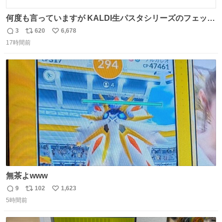
何度も言っていますが KALDI生パスタシリーズのフェット
チーネは 真剣(ガチ)で美味いぞ
3
620
6,678
返
リ
い
17時間前
信
ポ
い
数
ス
ね
ト
数
数
無茶よwww
9
102
1,623
返
リ
い
5時間前
信
ポ
い
数
ス
ね