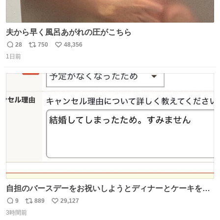
夫から早く風呂あがれの圧がこちら
28
750
48,356
返
リ
い
1日前
信
ポ
い
数
ス
ね
ト
数
数
自担のバースデーをお祝いしようとディナーとケーキを予
約していたにも関わらず、当の本人がご結婚なさったので
9
889
29,127
返
リ
い
泣く泣くキャンセルした可哀想な重岡担を見かけたら私で
3時間前
信
ポ
い