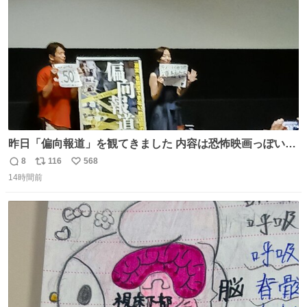
数
昨日「偏向報道」を観てきました 内容は恐怖映画っぽいの
かと思ってましたが きちんとエンタメ映画でした。 伏線回
8
116
568
返
リ
い
収もあり、小さい笑いもあり、爽快感もある満足 びっくり
14時間前
信
ポ
い
したのが客層高年齢層だった、この映画ってテレビとか新
数
ス
ね
聞で取り上げてないのにこれだけネットを駆使してる方多
ト
数
数
い 変わるぞ日本