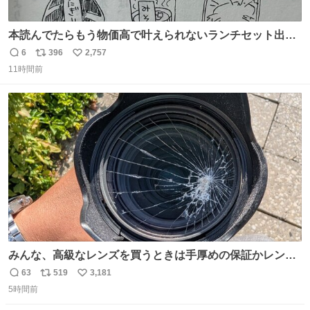
本読んでたらもう物価高で叶えられないランチセット出て
きた
6
396
2,757
返
リ
い
11時間前
信
ポ
い
数
ス
ね
ト
数
数
みんな、高級なレンズを買うときは手厚めの保証かレンズ
保護フィルターをちゃんと付けておくんだぞ、お兄さんと
63
519
3,181
返
リ
い
の約束だぞ…😭 涙で画面が見えない…
5時間前
信
ポ
い
数
ス
ね