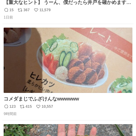
【重大なヒント】 うーん、僕だったら井戸を確かめますけ
どね
15
367
11,579
返
リ
い
1日前
信
ポ
い
数
ス
ね
ト
数
数
コメダまじでふざけんなwwwwww
123
415
10,557
返
リ
い
9時間前
信
ポ
い
数
ス
ね
ト
数
数