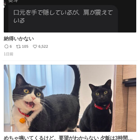
納得いかない
6
105
6,522
返
リ
い
1日前
信
ポ
い
数
ス
ね
ト
数
数
めちゃ鳴いてくるけど、要望がわからない 夕飯は3時間も