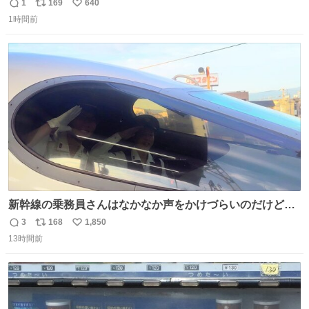
撃破！💥💥💥 最強18歳が中国勢をなぎ倒し 横浜の地で見
1
169
640
返
リ
い
事優勝を果たす🏆✨ #WTTチャンピオンズ横浜 女子シング
1時間前
信
ポ
い
ルス決勝 🇯🇵#張本美和 4-2 陳幸同🇨🇳 13-11/11-7/9-
数
ス
ね
11/11-9/1-11/11-7 U-NEXTで 日本人勢の試合を独占ライブ
ト
数
数
配信
新幹線の乗務員さんはなかなか声をかけづらいのだけど😅
ルミエールの運転士さん、運転台にカメラマン向けたらお
3
168
1,850
返
リ
い
二人で敬礼🫡✨ 暗くて上手く撮れないなぁ…な顔してた
13時間前
信
ポ
い
ら、わざわざ車外に出て来てくださり✨ 「フリー素材なの
数
ス
ね
で載せて大丈夫です！」と自ら言ってくださる親切気さく
ト
数
数
なS運転士さん感謝