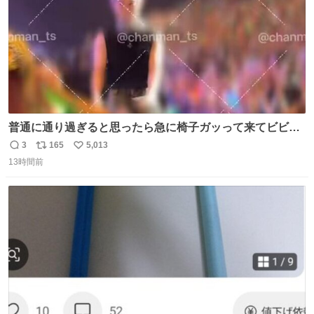
普通に通り過ぎると思ったら急に椅子ガッって来てビビっ
た。そんでまじいい匂い。← #超特急_ESCORT
3
165
5,013
返
リ
い
13時間前
信
ポ
い
数
ス
ね
ト
数
数