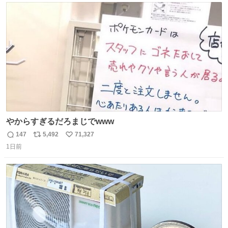
あると、水はほとんど出てきません🙆🏽‍♂️ ポイントは「空
ト
数
数
気」でした🤭
やからすぎるだろまじでwww
147
5,492
71,327
返
リ
い
1日前
信
ポ
い
数
ス
ね
ト
数
数