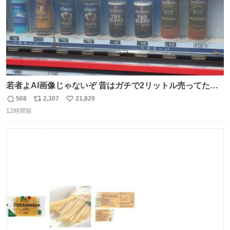
若者よAI画像じゃないぞ 昔はガチで2リットル売ってたん
やでw
568
2,307
21,829
返
リ
い
12時間前
信
ポ
い
数
ス
ね
ト
数
数