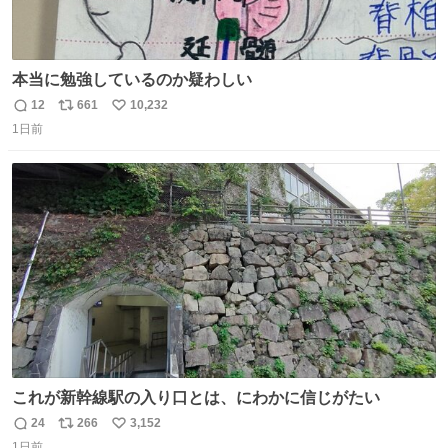
本当に勉強しているのか疑わしい
12
661
10,232
返
リ
い
1日前
信
ポ
い
数
ス
ね
ト
数
数
これが新幹線駅の入り口とは、にわかに信じがたい
24
266
3,152
返
リ
い
1日前