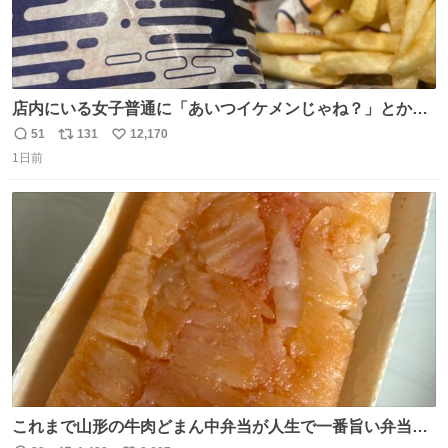
店内にいる女子普通に「あいつイケメンじゃね？」とか
「スマホの持ち方きもw」とか大声で騒いでて怖い
51
131
12,170
返
リ
い
1日前
信
ポ
い
数
ス
ね
ト
数
数
これまで山形の牛肉どまん中弁当が人生で一番旨い弁当だ