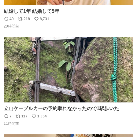
結婚して1年 結婚して5年
49
218
8,731
返
リ
い
20時間前
信
ポ
い
数
ス
ね
ト
数
数
立山ケーブルカーの予約取れなかったので1駅歩いた
7
117
1,354
返
リ
い
11時間前
信
ポ
い
数
ス
ね