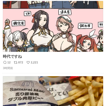
ト
数
数
時代ですね
12
872
2,221
返
リ
い
3時間前
信
ポ
い
数
ス
ね
ト
数
数