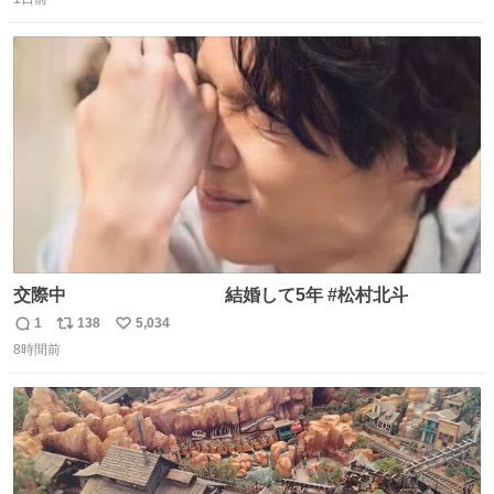
信
ポ
い
数
ス
ね
ト
数
数
交際中 結婚して5年 #松村北斗
1
138
5,034
返
リ
い
8時間前
信
ポ
い
数
ス
ね
ト
数
数