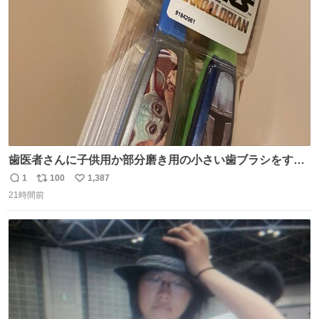
ト
数
数
歯医者さんに子供用か部分磨き用の小さい歯ブラシをすす
められたので今日から私の歯ブラシこれ
1
100
1,387
返
リ
い
21時間前
信
ポ
い
数
ス
ね
ト
数
数