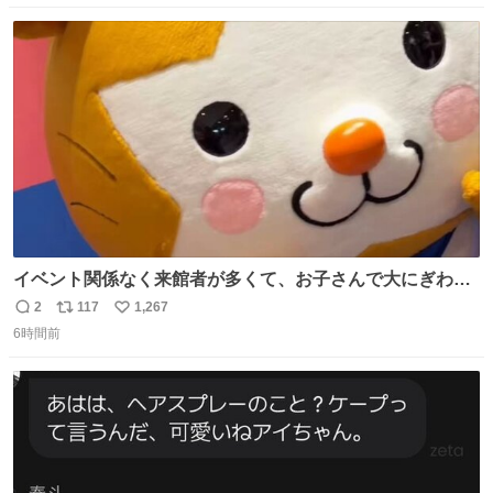
す
数
ス
ね
ト
数
数
イベント関係なく来館者が多くて、お子さんで大にぎわ
い。 🐹を知らない子が「ねこ🐱」「ねこかな？」とつぶや
2
117
1,267
返
リ
い
いたら音速で反応していた
6時間前
信
ポ
い
数
ス
ね
ト
数
数