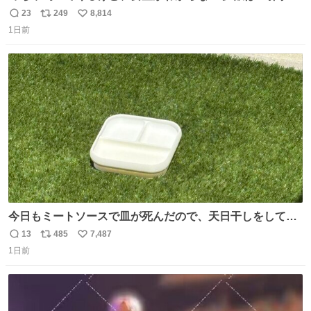
先だしな
23
249
8,814
返
リ
い
1日前
信
ポ
い
数
ス
ね
ト
数
数
今日もミートソースで皿が死んだので、天日干しをしてい
ます🍝 ありがとう先人の知恵
13
485
7,487
返
リ
い
1日前
信
ポ
い
数
ス
ね
ト
数
数