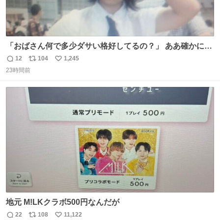
「おばさん何で多少ダサい格好してるの？」 ああ確かに多
少ダサいな。君達が大人になる時にはこんな格好しなくて
12
104
1,245
返
リ
い
済むと良いな
23時間前
信
ポ
い
数
ス
ね
ト
数
数
地元 M!LKクラボ500円なんだが
22
108
11,122
返
リ
い