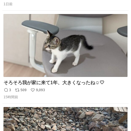
がら1つ食べたら 奥歯欠けたんだけど！！！！？？？ しか
1日前
信
ポ
い
もガッツリ😭 まんじゅうだよ？？？？？？ ガリッて言っ
数
ス
ね
たから何？と思って口から出したら自分の歯wwwwww セ
ト
数
数
イレーンの呪いじゃん😭
そろそろ我が家に来て1年、大きくなったね☺️🤍
3
509
9,093
返
リ
い
15時間前
信
ポ
い
数
ス
ね
ト
数
数