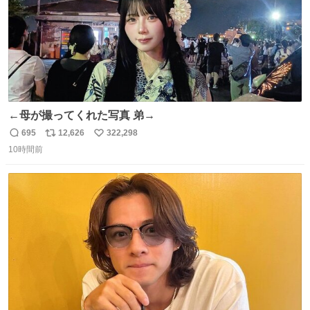
←母が撮ってくれた写真 弟→
695
12,626
322,298
返
リ
い
10時間前
信
ポ
い
数
ス
ね
ト
数
数