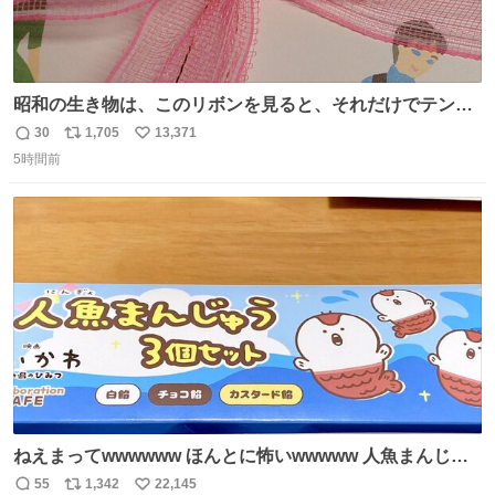
昭和の生き物は、このリボンを見ると、それだけでテンシ
ョンが上がるのである。
30
1,705
13,371
返
リ
い
5時間前
信
ポ
い
数
ス
ね
ト
数
数
ねえまってwwwwww ほんとに怖いwwwww 人魚まんじゅ
う買ってきたから私も永遠のいのちを…ぐへへ…と思いな
55
1,342
22,145
返
リ
い