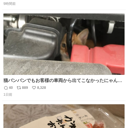
9時間前
信
ポ
い
数
ス
ね
ト
数
数
猫バンバンでもお客様の車両から出てこなかったにゃんこ
🐈 救出しようとした工場長が腕を引っ掻かれ、ぱんぱんに
40
889
8,328
返
リ
い
膨れ上がり、傷だらけ血だらけになりながらも何とか救出
1日前
信
ポ
い
したこの子はその後、工場長の家の子になりました😌💕
数
ス
ね
ト
数
数