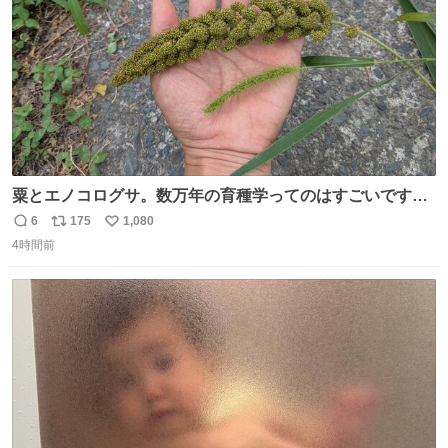
粟とエノコログサ。数万年の育種学ってのはすごいです
な。
6
175
1,080
返
リ
い
4時間前
信
ポ
い
数
ス
ね
ト
数
数