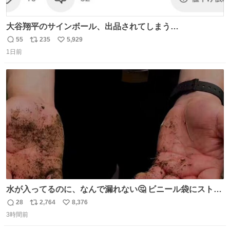
大谷翔平のサインボール、出品されてしまう…
55
235
5,929
返
リ
い
1日前
信
ポ
い
数
ス
ね
ト
数
数
水が入ってるのに、なんで漏れない🤔 ビニール袋にストロ
ーを刺しているだけなのに、水が漏れない😳 実はこれ、ち
28
2,764
8,376
返
リ
い
ゃんと理由があるんです💁🏽‍♂️ ビニール袋に水を入れて、ス
3時間前
信
ポ
い
トローを横から差すだけ！ ストローの先端が水面より上に
数
ス
ね