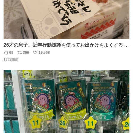
26才の息子、近年行動援護を使ってお出かけをよくする 親
との外出はもう嫌らしい。 中身は小学生位なのに小癪な😅
69
366
19,568
返
リ
い
昨日は夜のショッピングモールに行った 先に寝といてよ❗
17時間前
信
ポ
い
と何度も何度も言い残して。 起きたら冷蔵庫に… ああ、こ
数
ス
ね
れ買いに行ってくれたんだ…😭
ト
数
数