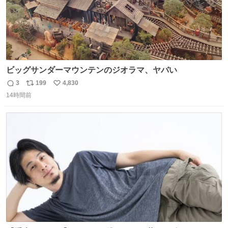
ビッグサンダーマウンテンのジオラマ、ヤバい
3
199
4,830
返
リ
い
14時間前
信
ポ
い
数
ス
ね
ト
数
数