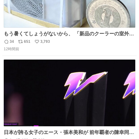
もう暑くてしょうがないから、 「新品のクーラーの室外機
のミニチュア」 でも見ていってよ
34
651
3,793
返
リ
い
12時間前
信
ポ
い
数
ス
ね
ト
数
数
日本が誇る女子のエース・張本美和が 前年覇者の陳幸同を