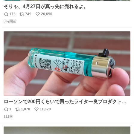
そりゃ、4月27日が真っ先に売れるよ。
173
749
26,650
返
リ
い
8時間前
信
ポ
い
数
ス
ね
ト
数
数
ローソンで200円くらいで買ったライター良プロダクトだ
これ 質感めっちゃ良い ガス充填とフリント交換もできてマ
1
1,070
11,620
返
リ
い
ジでこういうのでいいんだよ案件
1日前
信
ポ
い
数
ス
ね
ト
数