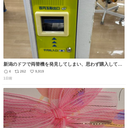
ト
数
数
新潟のドフで両替機を発見してしまい、思わず購入してし
まい大阪に発送するイベントが発生
4
262
9,919
返
リ
い
1日前
信
ポ
い
数
ス
ね
ト
数
数