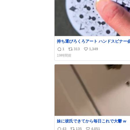
持ち運びろくろアート ハンドスピナー
偉い人、見てください。
1
313
1,349
返
リ
い
19時間前
信
ポ
い
数
ス
ね
ト
数
数
妹に彼氏できてから毎日これで大鬱 w
43
135
4,051