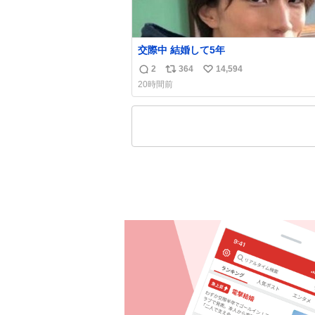
交際中 結婚して5年
2
364
14,594
返
リ
い
20時間前
信
ポ
い
数
ス
ね
ト
数
数