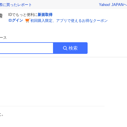
Yahoo! JAPAN
ヘ
実際に買ったレポート
IDでもっと便利に
新規取得
ログイン
初回購入限定、アプリで使えるお得なクーポン
ース
検索
た。