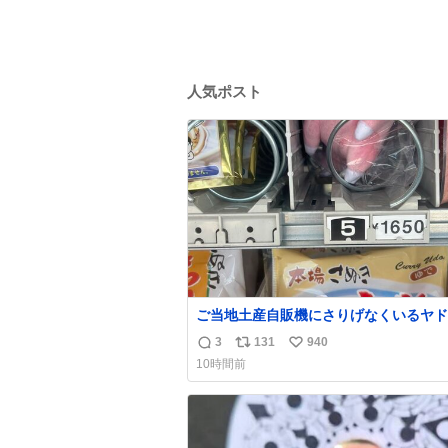
人気ポスト
ご当地土産自販機にさりげなくいるヤド
¥1650
3
131
940
返
リ
い
10時間前
信
ポ
い
数
ス
ね
ト
数
数