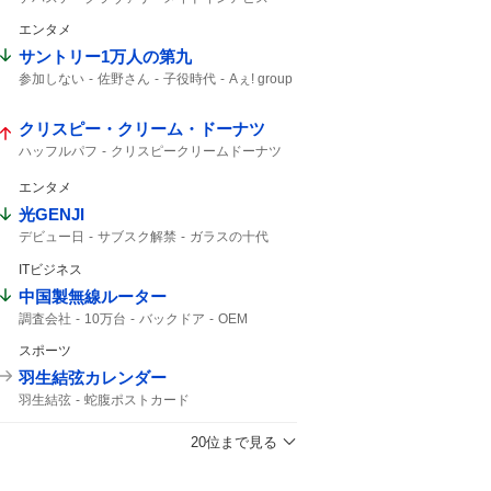
予告映像
新キャスト
エンタメ
サントリー1万人の第九
参加しない
佐野さん
子役時代
Aぇ! group
佐野晶哉
晶哉
クリスピー・クリーム・ドーナツ
ハッフルパフ
クリスピークリームドーナツ
エンタメ
光GENJI
デビュー日
サブスク解禁
ガラスの十代
ラストアルバム
40周年
サブスク
ITビジネス
中国製無線ルーター
調査会社
10万台
バックドア
OEM
Zbtlink
ルーター
日本経済新聞
スポーツ
羽生結弦カレンダー
羽生結弦
蛇腹ポストカード
20位まで見る