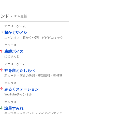
レンド
3:32
更新
アニメ・ゲーム
超かぐやメシ
スピンオフ
超かぐや姫!
ビビビコミック
何食べたい?
0話
超かぐや
Web漫画
ニュース
10年後
超かぐや姫
束縛ボイス
にじさんじ
アニメ・ゲーム
神を超えたしもべ
新カード
宿命の決闘
更新情報
究極竜
エンタメ
みるくステーション
YouTubeチャンネル
エンタメ
諸星すみれ
テパステ
クラヴァリ
メイドインアビス