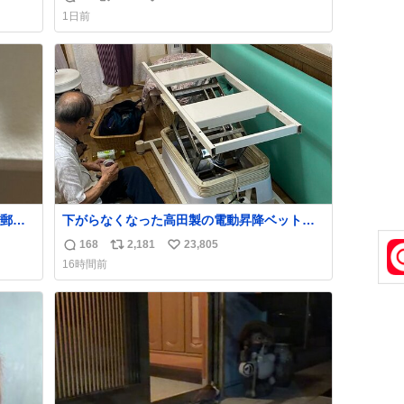
返
リ
い
育の環境を見直して 動物の命を護ってくださ
1日前
い…と 治療中のライオンが助かりますように
信
ポ
い
すべての動物の命が護られますように
数
ス
ね
2026.7.3📷多摩動物公園にて 残念ながら個体
ト
数
の識別は出来ません
数
郵便
下がらなくなった高田製の電動昇降ベット。
う選
メーカーからは、完全に見放されたんです
168
2,181
23,805
返
リ
い
た2万
が、 見事に85歳の父が治しました。 うちの父
16時間前
なっ
は、トヨタカローラのボディをオート生産す
信
ポ
い
、自
る、工業ロボットの製作者なんですが、 父が
数
ス
ね
電動ベットの配線をハンダで修理している横
ト
数
で、
数