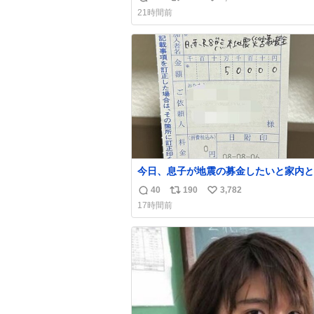
返
リ
い
21時間前
信
ポ
い
数
ス
ね
ト
数
数
今日、息子が地震の募金したいと家内と
局に行ったみたいです。おもちゃとか買
40
190
3,782
返
リ
い
択肢もあったと思うけど、自分で貯めて
17時間前
円を役に立てて欲しい、みんなも元気に
信
ポ
い
て欲しいと。家内も一緒に募金したので
数
ス
ね
分も何かできたらなぁと思いました。
ト
数
数