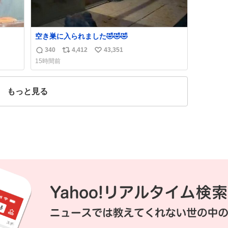
空き巣に入られました🤣🤣🤣
340
4,412
43,351
返
リ
い
15時間前
信
ポ
い
数
ス
ね
ト
数
もっと見る
数