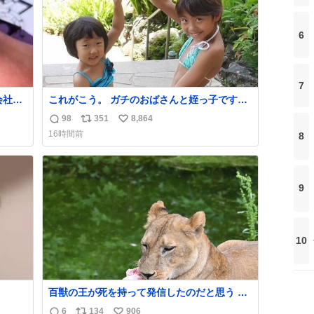
6
7
会社の
これがこう。 ガチのおばさんと姪っ子です。
（身長抜かされててしぬ笑） #ヤツルギ12 #
98
351
8,864
返
リ
い
家族でヒロイン
16時間前
8
信
ポ
い
数
ス
ね
ト
数
数
9
10
百獣の王が死を持って発信したのだと思う 高
温多湿が尋常でない日本の夏 どうか早急に飼
6
134
906