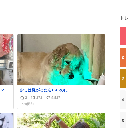
ト
1
2
3
ン
少しは嫌がったらいいのに
3
373
9,537
4
返
リ
い
16時間前
信
ポ
い
数
ス
ね
ト
数
5
数