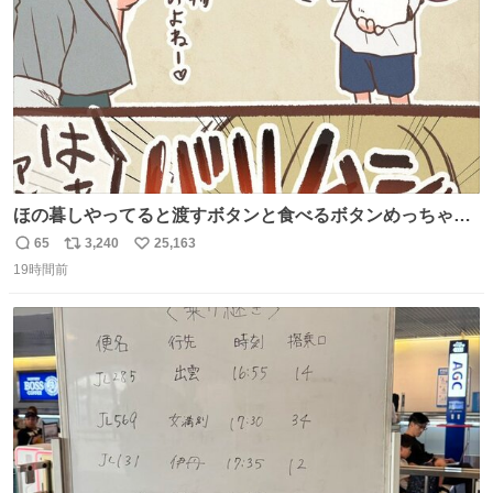
ほの暮しやってると渡すボタンと食べるボタンめっちゃ間
違えるんやけど
65
3,240
25,163
返
リ
い
19時間前
信
ポ
い
数
ス
ね
ト
数
数