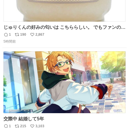
じゅりくんの好みの匂いは こちららしい。 でもファンの為
に普段から 使える匂いを提案したって SABON店員さんが
1
190
2,867
返
リ
い
教えてくれた💙
5時間前
信
ポ
い
数
ス
ね
ト
数
数
交際中 結婚して5年
1
215
3,103
返
リ
い