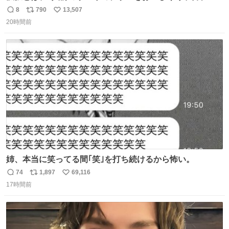
ことである←好きすぎる
8
790
13,507
返
リ
い
20時間前
信
ポ
い
数
ス
ね
ト
数
数
姉、本当に笑ってる間｢笑｣を打ち続けるから怖い。
74
1,897
69,116
返
リ
い
17時間前
信
ポ
い
数
ス
ね
ト
数
数