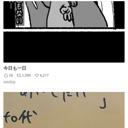
ト
数
数
今日も一日
18
1,590
6,277
返
リ
い
9時間前
信
ポ
い
数
ス
ね
ト
数
数