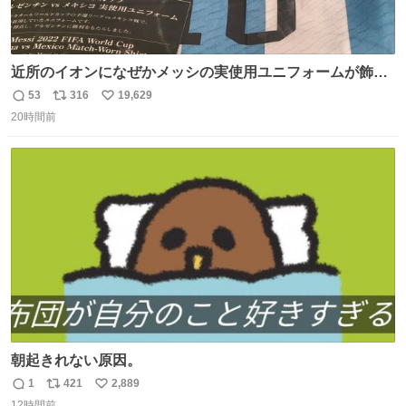
近所のイオンになぜかメッシの実使用ユニフォームが飾っ
てあっておもろい
53
316
19,629
返
リ
い
20時間前
信
ポ
い
数
ス
ね
ト
数
数
朝起きれない原因。
1
421
2,889
返
リ
い
12時間前