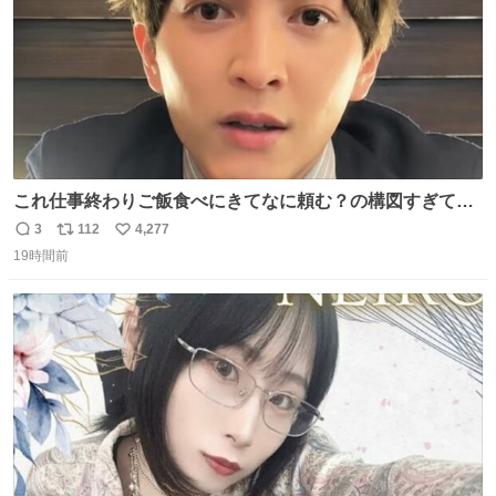
これ仕事終わりご飯食べにきてなに頼む？の構図すぎて…
😭
3
112
4,277
返
リ
い
19時間前
信
ポ
い
数
ス
ね
ト
数
数