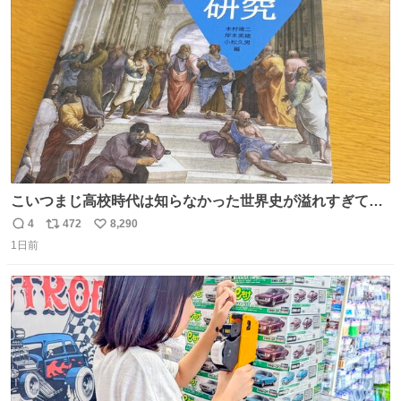
ト
数
数
こいつまじ高校時代は知らなかった世界史が溢れすぎてて
𝑩𝑰𝑮 𝑳𝑶𝑽𝑬＿＿
4
472
8,290
返
リ
い
1日前
信
ポ
い
数
ス
ね
ト
数
数