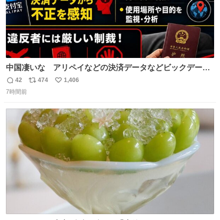
中国凄いな アリペイなどの決済データなどビックデータ
で海外にいる中国人の監視をはじめ、多額の資金決済など
42
474
1,406
返
リ
い
があれば帰国命令を出しはじめたらしい。そして、パスポ
7時間前
信
ポ
い
ート取上げで二度と出国できないと、、
数
ス
ね
ト
数
数