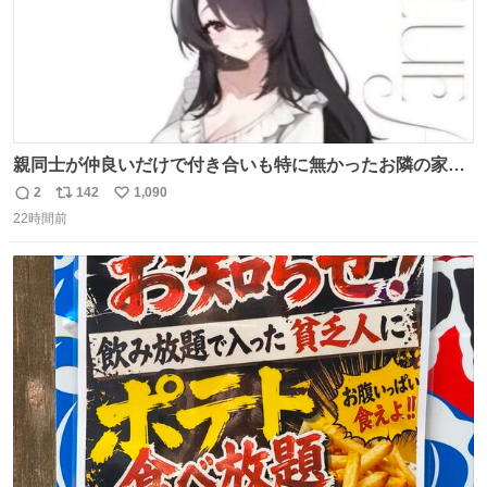
親同士が仲良いだけで付き合いも特に無かったお隣の家に
自分とこの親が外せない用事があるからと半ば強制的に預
2
142
1,090
返
リ
い
けられて空き部屋が無いからたまに見かけるけどロクに会
22時間前
信
ポ
い
話したことも無い一人娘と同じ部屋で寝るように言われ恐
数
ス
ね
る恐る部屋の扉を開けた先にこの光景が待ってた時の少年
ト
数
数
の反応を答えよ