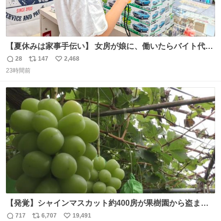
【夏休みは家事手伝い】 女房が娘に、働いたらバイト代も
らえば？と言ったら、娘は、いらない、と言って黙々と働
28
147
2,468
返
リ
い
いてくれました。 あとでソフトクリーム買ってやろうと思
23時間前
信
ポ
い
いました。
数
ス
ね
ト
数
数
【発覚】シャインマスカット約400房が果樹園から盗まれ
る 栃木・佐野市 news.livedoor.com/article/detail… 被害
717
6,707
19,491
返
リ
い