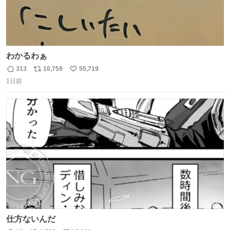
わかるわぁ
313
10,759
55,719
返
リ
い
1日前
信
ポ
い
数
ス
ね
ト
数
数
仕方ないんだ