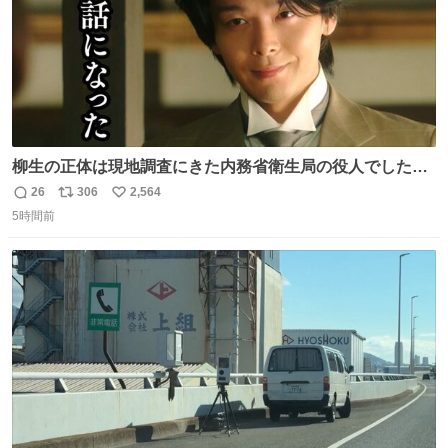
柳生の正体は現地調査にきた内務省衛生局の役人でした。
このふたりの出会いもまた、新たな風かも……。 👇柳生は
26
306
2,564
返
リ
い
何を考えている…？ web.nhk/tv/an/kazekaor…［見逃し配
5時間前
信
ポ
い
信中］ #朝ドラ #風薫る 上坂樹里 中村倫也
数
ス
ね
ト
数
数