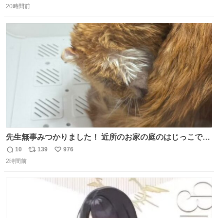
に遭った果樹園には防犯カメラなどはなく、シャインマス
20時間前
信
ポ
い
カットが盗まれた木には刃物などで切られた跡が。市内で
数
ス
ね
今年に入って同様の被害は確認されておらず、警察はパト
ト
数
数
ロールを強化する。
先生無事みつかりました！ 近所のお家の庭のはじっこでう
ずくまってました💦 拡散してくれたり探してくれたみなさ
10
139
976
返
リ
い
ん本当にありがとございます！ 飛び出し防止柵を増やして
2時間前
信
ポ
い
先生とちょびが怖い思いをしないでいいようにしようと思
数
ス
ね
う！
ト
数
数