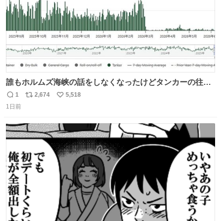
誰もホルムズ海峡の話をしなくなったけどタンカーの往来
は消滅したままですねと
1
2,674
5,518
返
リ
い
1日前
信
ポ
い
数
ス
ね
ト
数
数