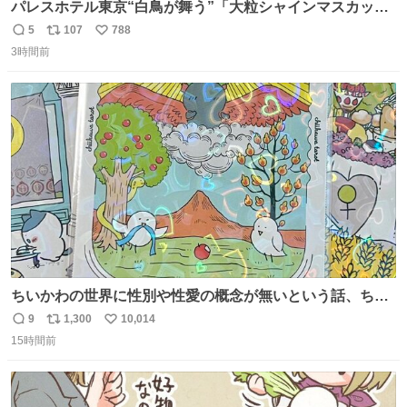
パレスホテル東京“白鳥が舞う”「大粒シャインマスカット
パフェ」キラキラ輝く水面ジュレ添え - fashion-
5
107
788
返
リ
い
press.net/news/149567
3時間前
信
ポ
い
数
ス
ね
ト
数
数
ちいかわの世界に性別や性愛の概念が無いという話、ちい
かわタロットでも恋人・女帝・女教皇あたりは性別を意識
9
1,300
10,014
返
リ
い
させないように描かれてるんだよね。かなり徹底している
15時間前
信
ポ
い
印象。
数
ス
ね
ト
数
数