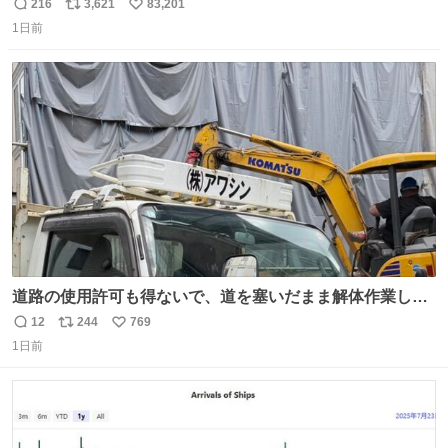
216
3,621
83,201
返
リ
い
1日前
信
ポ
い
数
ス
ね
ト
数
数
道路の使用許可も得ないで、道を塞いだまま解体作業して
る。 写真を撮ろうとしたら「勝手に写真撮るな馬鹿野郎」
12
244
769
返
リ
い
と罵倒されるなど。
1日前
信
ポ
い
数
ス
ね
ト
数
数