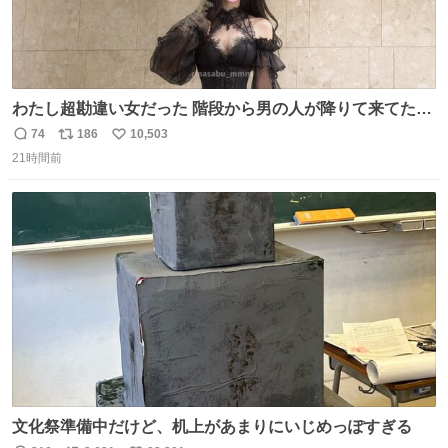
わたし超勘違い女だった 階段から男の人が降りて来てたん
だけど この格好の女が立ってたら一回は足が止まるでし
74
186
10,503
返
リ
い
ょ？普通。降りてきたのは仕事帰りっぽい男の人で、足取
21時間前
信
ポ
い
り重そうに歩いてて見るからに異変を感じたんだけど
数
ス
ね
ト
数
数
文化祭準備中だけど、机上があまりにいじめっぽすぎる