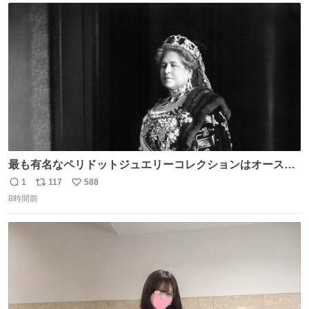
ト
数
数
最も有名なペリドットジュエリーコレクションはオースト
リア大公妃イザベラが所有していたもの。一時期キッチン
1
117
588
返
リ
い
ペーパーに包んで保管されていたことに衝撃💥を受けた。
8時間前
信
ポ
い
数
ス
ね
ト
数
数