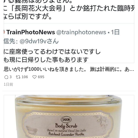
ト
数
数
思いがけず1000いいねを頂きました。 旅は計画的に。あな
たの旅は誰も保証してくれない。 お金を出したら際限なく
3
106
695
返
リ
い
ワガママを受け入れてくれると思うな。それはカスハラ。
1日前
信
ポ
い
席の保証と快適な空間はお金で買える。苦言は買ってから
数
ス
ね
言え。 以上、乗り鉄の端くれの意見でした。
ト
数
数