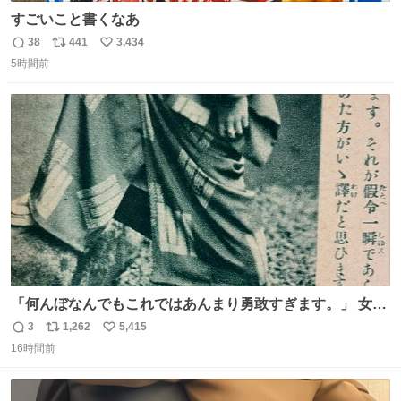
すごいこと書くなあ
38
441
3,434
返
リ
い
5時間前
信
ポ
い
数
ス
ね
ト
数
数
「何んぼなんでもこれではあんまり勇敢すぎます。」 女性
の立ち振る舞い指南コーナーで、大股を「下品」や「はし
3
1,262
5,415
返
リ
い
たない」という言葉を使わず「勇敢すぎます」と洒落っ気
16時間前
信
ポ
い
たっぷりにたしなめる当時の言葉選びよ 勇敢すぎます、使
数
ス
ね
っていきたい… （昭和4年婦人倶楽部新年号より）
ト
数