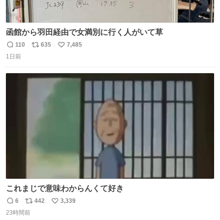
函館から羽田経由で女満別に行く人がいて草
110
635
7,485
返
リ
い
1日前
信
ポ
い
数
ス
ね
ト
数
数
これまじで意味わからんくて好き
6
442
3,339
返
リ
い
23時間前
信
ポ
い