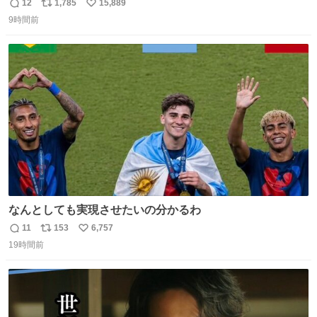
12
1,785
15,889
返
リ
い
9時間前
信
ポ
い
数
ス
ね
ト
数
数
なんとしても実現させたいの分かるわ
11
153
6,757
返
リ
い
19時間前
信
ポ
い
数
ス
ね
ト
数
数