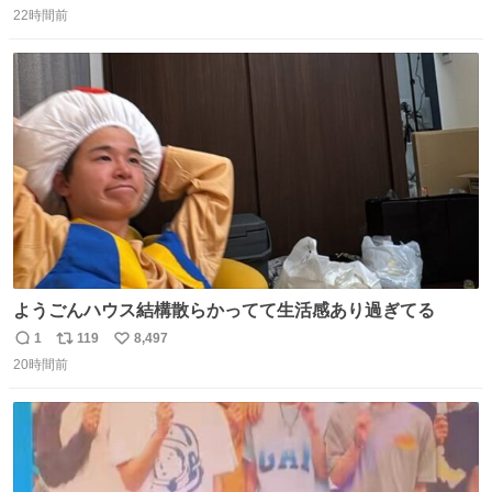
22時間前
信
ポ
い
数
ス
ね
ト
数
数
ようごんハウス結構散らかってて生活感あり過ぎてる
1
119
8,497
返
リ
い
20時間前
信
ポ
い
数
ス
ね
ト
数
数