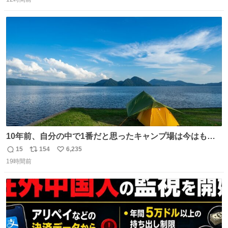
信
ポ
い
数
ス
ね
ト
数
数
10年前、自分の中で1番だと思ったキャンプ場は今はもう
ない
15
154
6,235
返
リ
い
19時間前
信
ポ
い
数
ス
ね
ト
数
数