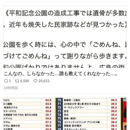
数
ス
ね
ト
数
数
こんなの、しらなかった…誰も教えてくれなかった…。
1
6,586
28,622
返
リ
い
19時間前
信
ポ
い
数
ス
ね
ト
数
数