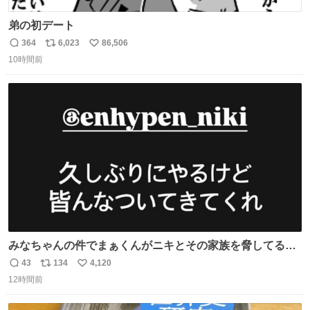
弟の初デート
364
6,023
86,506
返
リ
い
10時間前
信
ポ
い
数
ス
ね
ト
数
数
みなちゃんの件でまぁくんがニキとその家族を脅してるけ
ど絶対間違えてる。 悪いのは誹謗中傷した人達でしょ。こ
43
134
4,120
返
リ
い
んなのみなちゃん望んでないし曲がった正義すぎる
12時間前
信
ポ
い
数
ス
ね