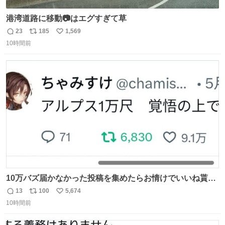
港湾道路に移動📷はエグすぎて草
23
185
1,569
返
リ
い
10時間前
信
ポ
い
数
ス
ね
ト
数
数
10万バズ届かなかった投稿を集めたらお情けでいいね貰え
るんじゃないか説
13
100
5,674
返
リ
い
10時間前
信
ポ
い
数
ス
ね