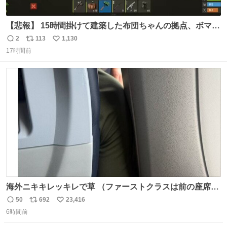
【悲報】 15時間掛けて建築した布団ちゃんの拠点、ボマー
集団の突撃により一瞬にして崩壊
2
113
1,130
返
リ
い
17時間前
信
ポ
い
数
ス
ね
ト
数
数
海外ニキキレッキレで草 （ファーストクラスは前の座席で
あるため）
50
692
23,416
返
リ
い
6時間前
信
ポ
い
数
ス
ね