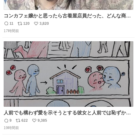
コンカフェ嬢かと思ったら古着屋店員だった、どんな商
売？
11
120
3,820
返
リ
い
17時間前
信
ポ
い
数
ス
ね
ト
数
数
人前でも構わず愛を示そうとする彼女と人前では恥ずかし
いけど彼女を死ぬほど愛している彼氏 同士いませんか✋️
9
622
9,385
返
リ
い
19時間前
信
ポ
い
数
ス
ね