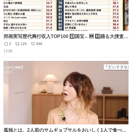
邦画実写歴代興行収入TOP100 1️⃣国宝←🆕 2️⃣踊る大捜査線
THE MOVIE2 3️⃣南極物語 4️⃣踊る大捜査線 THE MOVIE 5️⃣
2
125
696
返
リ
い
子猫物語 6️⃣劇場版コード・ブルー 7️⃣天と地と 8️⃣永遠の0
1日前
信
ポ
い
9️⃣ROOKIES-卒業- 🔟世界の中心で、愛をさけぶ … 44位 ほ
数
ス
ね
どなく、お別れです←🆕 … 60位 キングダム 魂の決戦←🆕
ト
数
数
孤独とは、2人前のサムギョプサルをおいしく1人で食べる