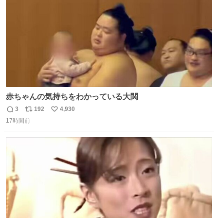
赤ちゃんの気持ちをわかっている大関
3
192
4,930
返
リ
い
17時間前
信
ポ
い
数
ス
ね
ト
数
数