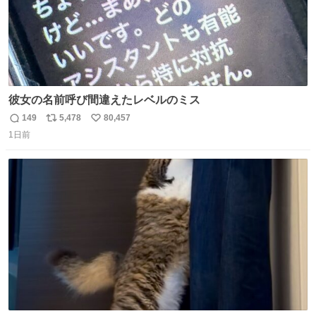
彼女の名前呼び間違えたレベルのミス
149
5,478
80,457
返
リ
い
1日前
信
ポ
い
数
ス
ね
ト
数
数