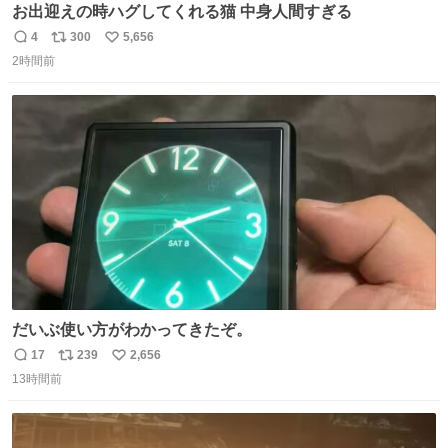
お出迎えの時ハグしてくれる猫 中身人間すぎる
4
300
5,656
返
リ
い
2時間前
信
ポ
い
数
ス
ね
ト
数
数
だいぶ使い方がわかってきたぞ。
17
239
2,656
返
リ
い
13時間前
信
ポ
い
数
ス
ね
ト
数