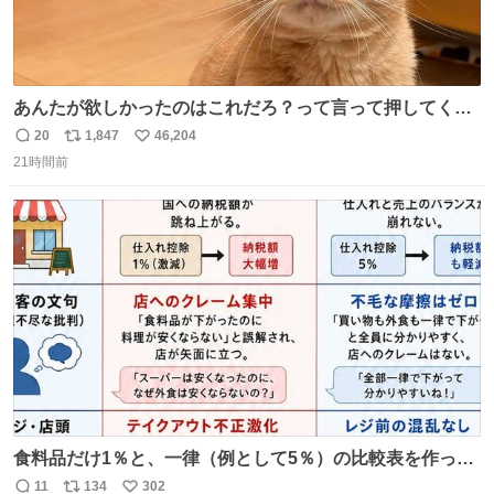
あんたが欲しかったのはこれだろ？って言って押してくれ
た手形がコチラ
20
1,847
46,204
返
リ
い
21時間前
信
ポ
い
数
ス
ね
ト
数
数
食料品だけ1％と、一律（例として5％）の比較表を作って
みました。 参考になるかと思います。
11
134
302