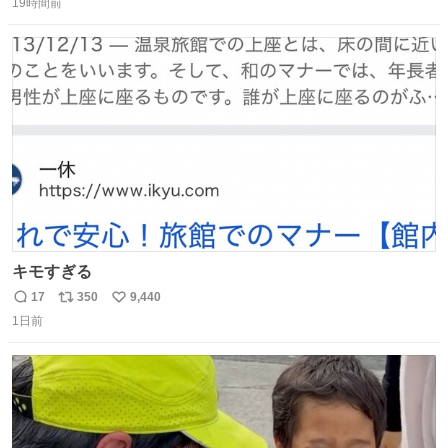
肌の手入れと同じくらい、ヴィクトリア朝の女性達の美容
19時間前
信
ポ
い
習慣に欠かせないものだった。 当時の香水は、現在私たち
数
ス
ね
が知る香水よりも単純な組成で、その大部分は薔薇、菫、
ト
数
数
ベルガモット、
キモすぎる
17
350
9,440
返
リ
い
1日前
信
ポ
い
数
ス
ね
ト
数
数