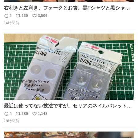
右利きと左利き、フォークとお箸、黒Tシャツと黒シャ
ツ、ありがとう、いい塩レです
2
130
3,506
返
リ
い
14時間前
信
ポ
い
数
ス
ね
ト
数
数
最近は使ってない技法ですが、セリアのネイルパレットの
四隅をハサミで切り落とし、やすりがけすればミニチュア
4
286
1,148
返
リ
い
食器ができます。 底にストローをカットしたものを接着し
18時間前
信
ポ
い
塗装すれば茶碗になります。素材が塩化ビニルなので接着
数
ス
ね
剤や塗料は対応したものを使うと良いです。 透明はそのま
ト
数