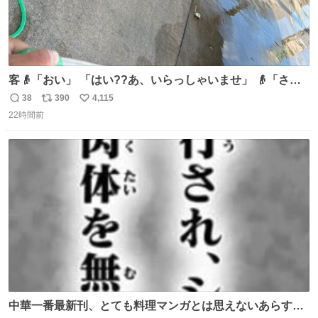
客👴「おい」 「はい??あ、いらっしゃいませ」 👴「さっ
きからずっと水出しっぱなしでもったいないだろ」 「静電
38
390
4,115
返
リ
い
気を逃がし、熱くなった地面の温度を下げ、引火事故の防
22時間前
信
ポ
い
止の為必要な作業です」 👴「水不足の昨今にもったいない
数
ス
ね
ことをするな!!」 それでは歌います、聞いてください 「井
ト
数
数
戸水」
中華一番最新刊、とても料理マンガとは思えないあらすじ