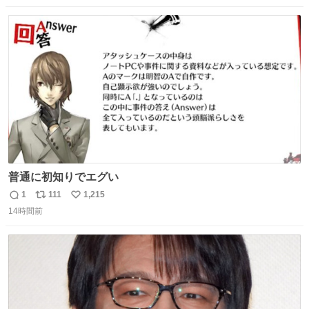
数
ス
ね
ト
数
数
普通に初知りでエグい
1
111
1,215
返
リ
い
14時間前
信
ポ
い
数
ス
ね
ト
数
数