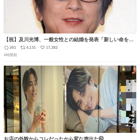
【祝】及川光博、一般女性との結婚を発表「新しい命を授
かっております」 news.livedoor.com/lite/article_d…
261
4,131
17,382
返
リ
い
「私、及川光博はこの度、交際しておりました方と入籍い
4時間前
信
ポ
い
たしました。また、新しい命を授かっております」「今後
数
ス
ね
も変わらず俳優として、ミッチーとして、努力し精進して
ト
数
数
参ります」とつづった。
お店の外観からコレだったから変な声出た🤭