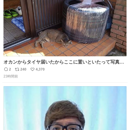
数
オカンからタイヤ届いたからここに置いといたって写真送
られてきたけど明らかに猫が邪魔くさそうな顔してて草
2
240
4,370
返
リ
い
23時間前
信
ポ
い
数
ス
ね
ト
数
数