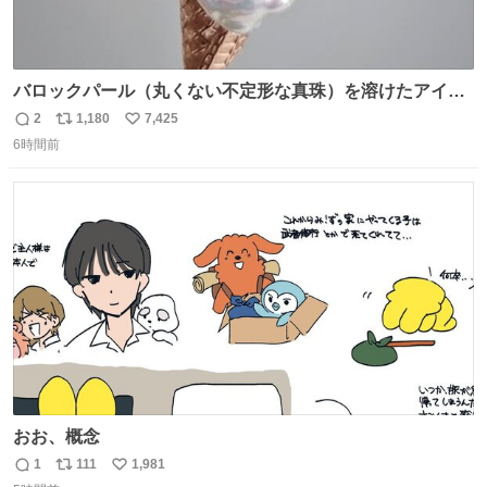
バロックパール（丸くない不定形な真珠）を溶けたアイス
や飴玉、雲、アヒルに見立ててジュエリーデザイナー、
2
1,180
7,425
返
リ
い
Ben Choi 蔡俊文さんの作品。
6時間前
信
ポ
い
instagram.com/bcjoaillerie/
数
ス
ね
ト
数
数
おお、概念
1
111
1,981
返
リ
い