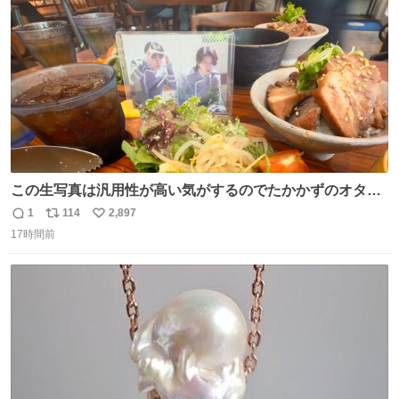
数
までも使えます。
この生写真は汎用性が高い気がするのでたかかずのオタク
は絶対買った方が良いw
1
114
2,897
返
リ
い
17時間前
信
ポ
い
数
ス
ね
ト
数
数