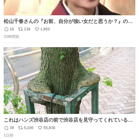
松山千春さんの『お前、自分が強い女だと思うか？』の一
言で… 中森明菜さんが思わず本音をこぼす瞬間😭
16
138
1,902
返
リ
い
20時間前
信
ポ
い
数
ス
ね
ト
数
数
これはハンズ渋谷店の前で渋谷店を見守ってくれている
「くつろ木」。
39
5,100
55,938
返
リ
い
1日前
信
ポ
い