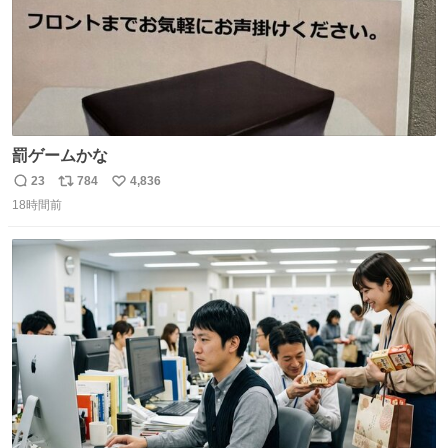
罰ゲームかな
23
784
4,836
返
リ
い
18時間前
信
ポ
い
数
ス
ね
ト
数
数