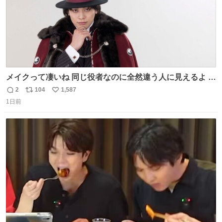
メイクって凄いね 同じ役者なのに全然違う人に見えるよ #
仮面ライダーマイス #ブルーロック
2
104
1,587
返
リ
い
1日前
信
ポ
い
数
ス
ね
ト
数
数