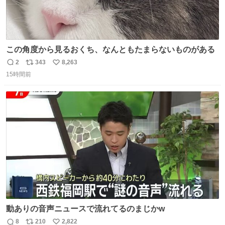
この角度から見るおくち、なんともたまらないものがある
2
343
8,263
返
リ
い
15時間前
信
ポ
い
数
ス
ね
ト
数
数
動ありの音声ニュースで流れてるのまじかw
8
210
2,822