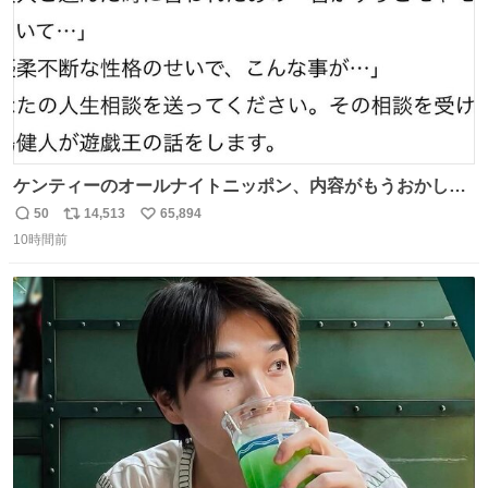
ケンティーのオールナイトニッポン、内容がもうおかしい
#中島健人ANN
50
14,513
65,894
返
リ
い
10時間前
信
ポ
い
数
ス
ね
ト
数
数