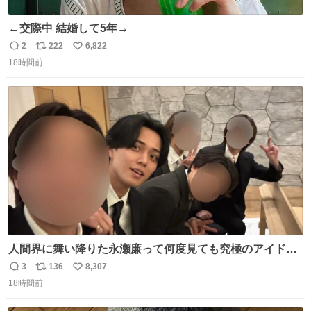
←交際中 結婚して5年→
2
222
6,822
返
リ
い
18時間前
信
ポ
い
数
ス
ね
ト
数
数
人間界に舞い降りた永瀬廉って何度見ても究極のアイドル
過ぎてずっと味する。美味い。
3
136
8,307
返
リ
い
18時間前
信
ポ
い
数
ス
ね