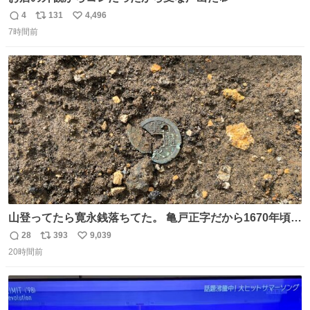
4
131
4,496
返
リ
い
7時間前
信
ポ
い
数
ス
ね
ト
数
数
山登ってたら寛永銭落ちてた。 亀戸正字だから1670年頃に
鋳造されたもの。
28
393
9,039
返
リ
い
20時間前
信
ポ
い
数
ス
ね
ト
数
数