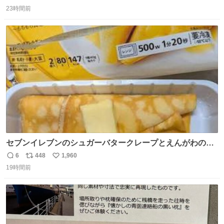
返
リ
い
23時間前
信
ポ
い
数
ス
ね
ト
数
数
セブンイレブンのシュガーバタークレープとえんがわの寿
司を探している人へ！ シュガーバタークレープは目黒、品
6
448
1,960
返
リ
い
川、蒲田、渋谷、川崎、横浜、鶴見、九州の一部エリア限
19時間前
信
ポ
い
定商品で8月5日に発注が終了したため店舗に置いてあると
数
ス
ね
ころ少ないですが見つけたら即買いです🤩❣️
ト
数
数