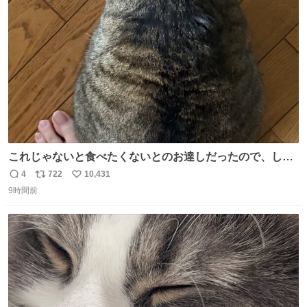
ト
数
数
これじゃないと食べたくないとのお達しだったので、しっ
ぽ置き場係になっている
4
722
10,431
返
リ
い
9時間前
信
ポ
い
数
ス
ね
ト
数
数