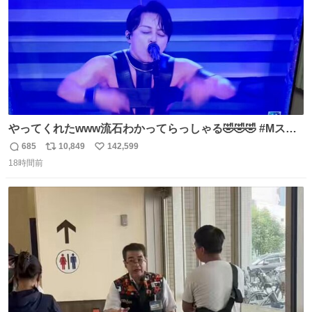
やってくれたwww流石わかってらっしゃる🤣🤣🤣 #Mステ
#西川貴教
685
10,849
142,599
返
リ
い
18時間前
信
ポ
い
数
ス
ね
ト
数
数