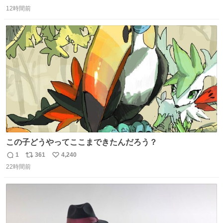
返
リ
い
12時間前
信
ポ
い
数
ス
ね
ト
数
数
この子どうやってここまできたんだろう？
1
361
4,240
返
リ
い
22時間前
信
ポ
い
数
ス
ね
ト
数
数