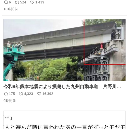
の書き出ししてて最高
6
524
1,439
返
リ
い
18時間前
信
ポ
い
数
ス
ね
ト
数
数
令和8年熊本地震により損傷した九州自動車道 片野川橋
（下り線）の復旧作業を行っています。 タイムラプス動画
175
4,323
16,392
返
リ
い
で、段差が生じた橋桁をジャッキアップしている様子をご
9時間前
信
ポ
い
紹介します。 引き続き、早期復旧に向けて着実に工事を進
数
ス
ね
めてまいります。 #NEXCO西日本 #熊本地震
ト
数
数