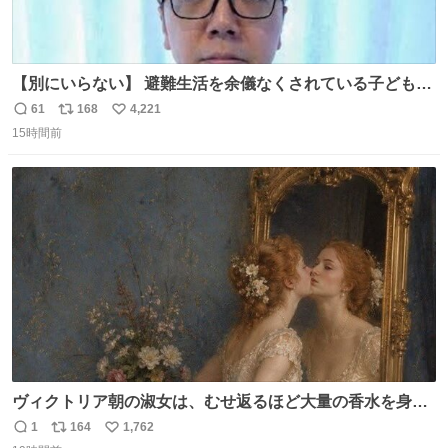
【別にいらない】 避難生活を余儀なくされている子どもた
ちのためにヒカキンボックス1000個を寄付させていただき
61
168
4,221
返
リ
い
ました
15時間前
信
ポ
い
数
ス
ね
ト
数
数
ヴィクトリア朝の淑女は、むせ返るほど大量の香水を身に
つけるものではないとされていた。それでも香水は、髪や
1
164
1,762
返
リ
い