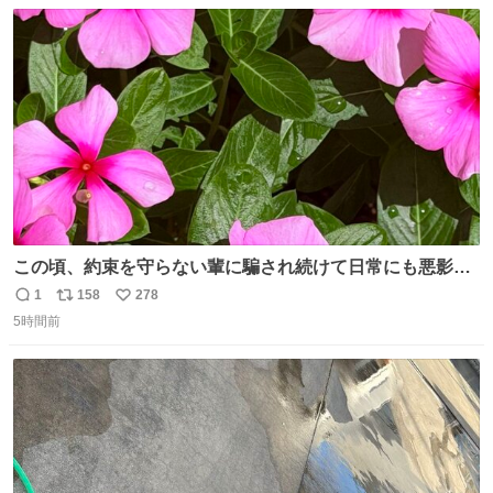
数
ス
ね
ト
数
数
この頃、約束を守らない輩に騙され続けて日常にも悪影響
が出てきて仕事も出来ずでストレスマックス。 解決には断
1
158
278
返
リ
い
ち切るのみ。 そんな時に美しい光景は救いの刻です。 人様
5時間前
信
ポ
い
に迷惑をかける人間の神経には理解が出来ないし理解する
数
ス
ね
気もない。 実直に生きる！ 今日も嘘に負けずに頑張りま
ト
数
数
す。 #LUNE #約束