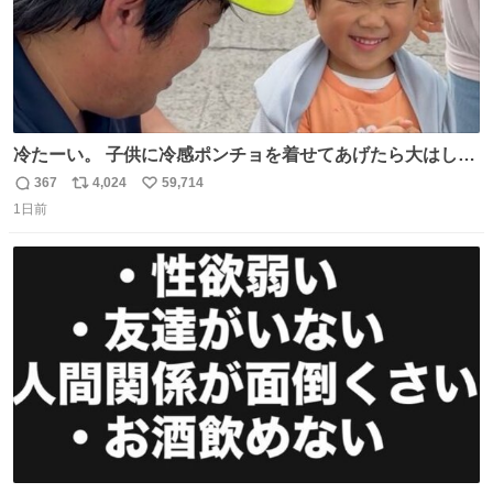
冷たーい。 子供に冷感ポンチョを着せてあげたら大はしゃ
ぎで喜んでくれました。 こんな素敵な代物を提供してくれ
367
4,024
59,714
返
リ
い
た山口県の恩師に感謝。
1日前
信
ポ
い
数
ス
ね
ト
数
数