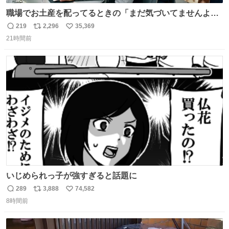
職場でお土産を配ってるときの「まだ気づいてませんよ」
的な演技が毎回シンドい。
219
2,296
35,369
返
リ
い
21時間前
信
ポ
い
数
ス
ね
ト
数
数
いじめられっ子が強すぎると話題に
289
3,888
74,582
返
リ
い
8時間前
信
ポ
い
数
ス
ね
ト
数