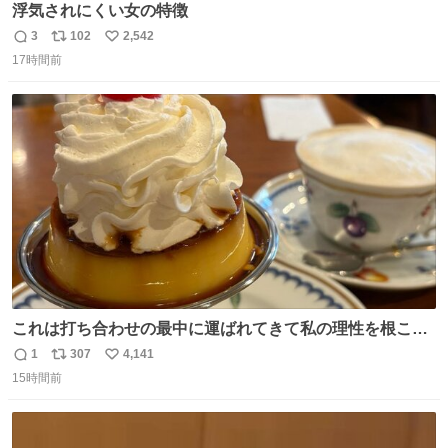
浮気されにくい女の特徴
3
102
2,542
返
リ
い
17時間前
信
ポ
い
数
ス
ね
ト
数
数
これは打ち合わせの最中に運ばれてきて私の理性を根こそ
ぎ奪い去ったプリンの写真です。
1
307
4,141
返
リ
い
15時間前
信
ポ
い
数
ス
ね
ト
数
数