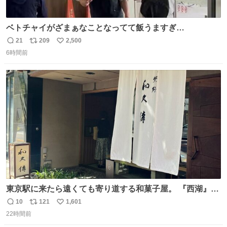
ベトチャイがざまぁなことなってて飯うますぎ
る〜〜〜！！！！！！！！ 店員さんの神対応によって先頭
21
209
2,500
返
リ
い
並んでたのに列からハブられてたwwwwwwwwwwww
6時間前
信
ポ
い
数
ス
ね
ト
数
数
東京駅に来たら遠くても寄り道する和菓子屋。 『西湖』と
いう笹に包まれ、蓮根の粉で出来た生菓子がたまらなく美
10
121
1,601
返
リ
い
味しい。 笹の香りと和三盆の風味、蓮粉のもちもちと特徴
22時間前
信
ポ
い
ある食感は唯一無二。