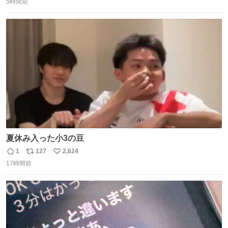
5時間前
信
ポ
い
数
ス
ね
ト
数
数
夏休み入った小3の豆
1
127
2,624
返
リ
い
17時間前
信
ポ
い
数
ス
ね
ト
数
数