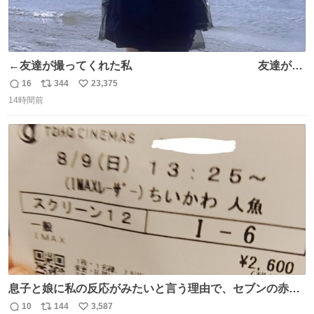
←友達が撮ってくれた私 友達が描
いてくれた私→
16
344
23,375
返
リ
い
14時間前
信
ポ
い
数
ス
ね
ト
数
数
息子と娘に私の反応がみたいと言う理由で、セブンの赤魚
の煮付けを食べさせられ、ちいかわの映画に連れてこられ
10
144
3,587
返
リ
い