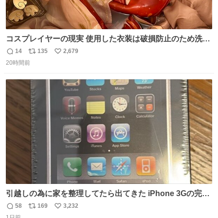
コスプレイヤーの現実 使用した衣装は破損防止のため洗濯
機に入れられないので、大体こんな感じで浸け置きした後
14
135
2,679
返
リ
い
に手洗い…
20時間前
信
ポ
い
数
ス
ね
ト
数
数
引越しの為に家を整理してたら出てきた iPhone 3Gの完全
未開封品 かなり前に楽天だかで買った多分未使用のデモ機
58
169
3,232
返
リ
い
で-が出るのだと思うんだよね ヤフオクで売れてない190万
1日前