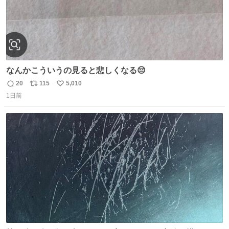
なんかこういうの見ると悲しくなる😔
20
115
5,010
返
リ
い
1日前
信
ポ
い
数
ス
ね
ト
数
数