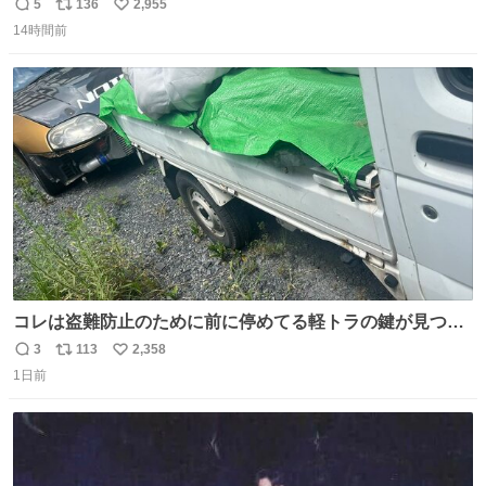
長の息子に恋文を書いたら翌日村の共用井戸に捨てられて
5
136
2,955
返
リ
い
たときの顔になった
14時間前
信
ポ
い
数
ス
ね
ト
数
数
コレは盗難防止のために前に停めてる軽トラの鍵が見つか
らなくて 持ち主すら動かすことができない鉄壁のスープラ
3
113
2,358
返
リ
い
1日前
信
ポ
い
数
ス
ね
ト
数
数