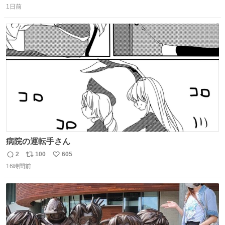
ました 一体どういうことなんやで…
1日前
信
ポ
い
数
ス
ね
ト
数
数
病院の運転手さん
2
100
605
返
リ
い
16時間前
信
ポ
い
数
ス
ね
ト
数
数