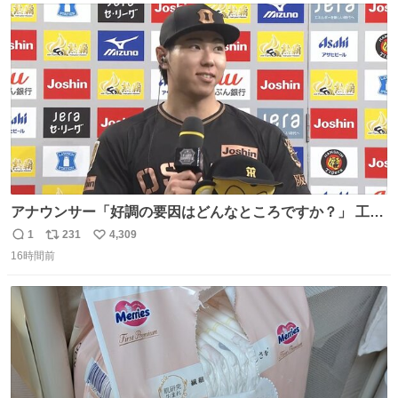
ト
数
数
アナウンサー「好調の要因はどんなところですか？」 工藤
「え〜、、、要因、、、」 阪神ファン「ﾌｧﾝﾉｵｶｹﾞｰ!」 工藤
1
231
4,309
返
リ
い
「ファンのおかげですっ！😎」 阪神ファンやっぱりオモロ
16時間前
信
ポ
い
すぎ笑
数
ス
ね
ト
数
数