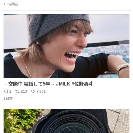
13時間前
信
ポ
い
数
ス
ね
ト
数
数
←交際中 結婚して5年→ #MILK #佐野勇斗
1
213
7,851
返
リ
い
1日前
信
ポ
い
数
ス
ね
ト
数
数