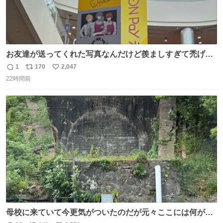
お友達が送ってくれた写真なんだけど羨ましすぎて禿げそ
う
1
170
2,047
返
リ
い
22時間前
信
ポ
い
数
ス
ね
ト
数
数
母校に来ていて今更気がついたのだが元々ここには何があ