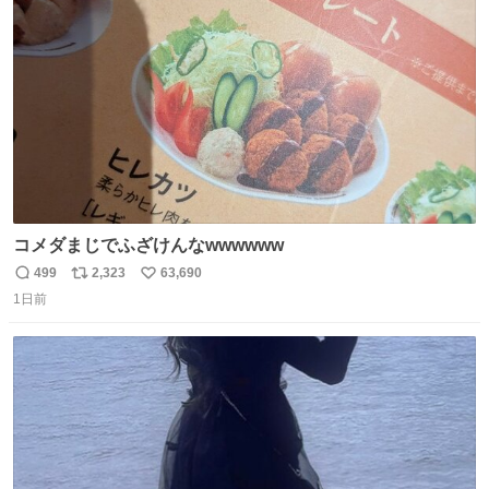
ト
数
数
コメダまじでふざけんなwwwwww
499
2,323
63,690
返
リ
い
1日前
信
ポ
い
数
ス
ね
ト
数
数