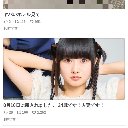
ヤバいホテル見て
2
115
951
返
リ
い
16時間前
信
ポ
い
数
ス
ね
ト
数
数
8月10日に籍入れました。 24歳です！人妻です！
26
106
1,252
返
リ
い
1時間前
信
ポ
い
数
ス
ね