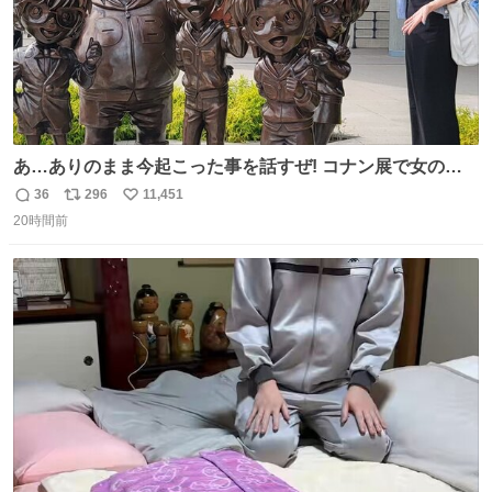
あ…ありのまま今起こった事を話すぜ! コナン展で女の子
に 「千速さんですか！？」 と声をかけられた。 あぁ鞄の
36
296
11,451
返
リ
い
装飾かなと思ったら 「背も高いし見た目もすごく千速さん
20時間前
信
ポ
い
だと思いました！」 それでは聞いてください。 ＿人人人人
数
ス
ね
人＿ ＞今日は私服＜ ￣Y^Y^Y^Y^Y^￣ #白樹鳥取大阪コ
ト
数
数
ナン旅行2026