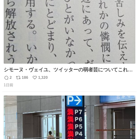
rebelbooks.theshop.jp/items/153696070
ト
数
数
シモーヌ・ヴェイユ、ツイッターの弱者芸についてこれ以
上なく鋭く分析していて本当に凄い。俺辞めちゃうかもイ
2
186
1,320
返
リ
い
ンターネット。これ読み終わったら
1日前
信
ポ
い
数
ス
ね
ト
数
数