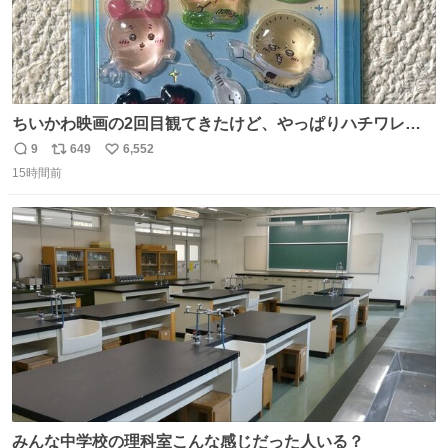
ちいかわ映画の2回目観てきたけど、やっぱりハチワレの
「ハモりすごいよッ…」に対するちいかわの「エ゛ッ!?(い
9
649
6,552
返
リ
い
まそんな場合じゃねぇだろお前よぉ)」が面白すぎる。
15時間前
信
ポ
い
数
ス
ね
ト
数
数
みんな中学校の理科室こんな感じだった人いる？