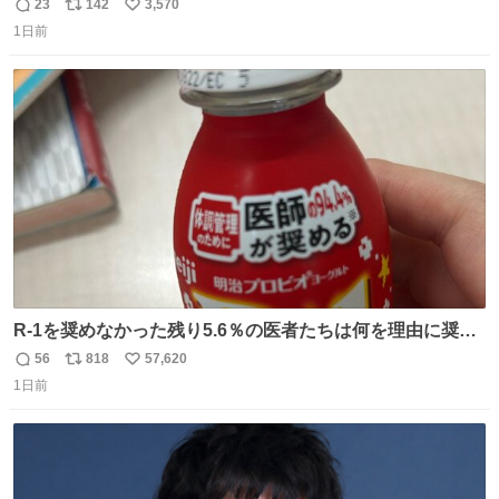
ったのだろう…？_:(´ཀ`」 ∠):
23
142
3,570
返
リ
い
1日前
信
ポ
い
数
ス
ね
ト
数
数
R-1を奨めなかった残り5.6％の医者たちは何を理由に奨め
なかったのかガチで気になってきてやばい勉強どころじゃ
56
818
57,620
返
リ
い
ない
1日前
信
ポ
い
数
ス
ね
ト
数
数