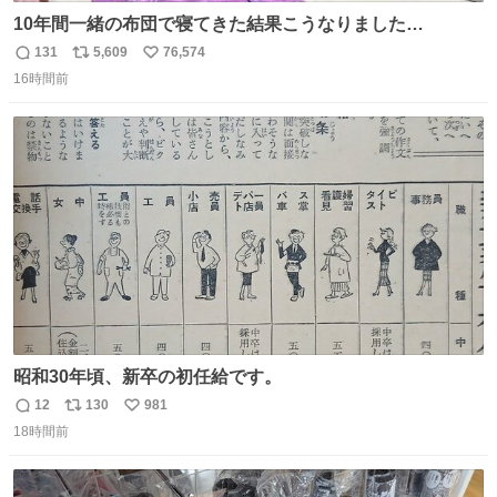
10年間一緒の布団で寝てきた結果こうなりました…
131
5,609
76,574
返
リ
い
16時間前
信
ポ
い
数
ス
ね
ト
数
数
昭和30年頃、新卒の初任給です。
12
130
981
返
リ
い
18時間前
信
ポ
い
数
ス
ね
ト
数