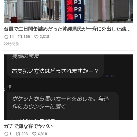
台風で二日間缶詰めだった沖縄県民が一斉に外出した結
果、パルコの駐車場フル満車🤣
14
165
2,318
返
リ
い
22時間前
信
ポ
い
数
ス
ね
ト
数
数
ガチで嫌な客でヤバい
1
203
4,818
返
リ
い