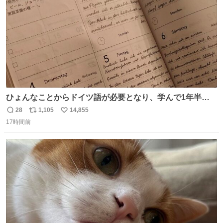
ひょんなことからドイツ語が必要となり、学んで1年半に
なる。 ちなみに最初の半年で『必携ドイツ文法総まとめ』
28
1,105
14,855
返
リ
い
と『重要単語4000』を数十周して丸暗記した。読み書きに
17時間前
信
ポ
い
困らなくなり、日記も8ヶ月続けて書ける量はこの通り。
数
ス
ね
Geminiの添削もエラーの指摘は激減し、上級の表現を教え
ト
数
数
てもらう今日この頃。