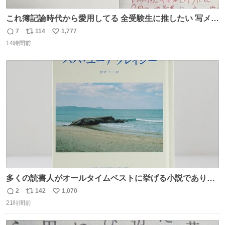
これ簿記論時代から愛用してる 全受験生に推したい 写メし
たとこ、ピーーてレシートよりひと回り大きいサイズくら
7
114
1,777
返
リ
い
いで、シールで出てくるからペターって貼って間違ったと
14時間前
信
ポ
い
こメモメモして持ち歩いてるの 便利だから使って 回し者で
数
ス
ね
もPRでもないよ
ト
数
数
多くの読書人がオールタイムベストに挙げる小説でありな
がら長いこと絶版になっていた本書、思い入れの深い小さ
2
142
1,070
返
リ
い
な版元さんからとても美しい装丁で復刊されました。い
21時間前
信
ポ
い
や〜素晴らしいですね。 パパ・ユーア クレイジー
数
ス
ね