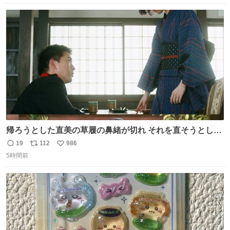
数
ス
ね
ト
数
数
帰ろうとした直美の草履の鼻緒が切れ それを直そうとした
小川がさらに壊し…… 結果、直美をおんぶして送ることに
19
112
986
返
リ
い
なりました。 👇鼻緒はいつも恋のキューピッド？
5時間前
信
ポ
い
web.nhk/tv/an/kazekaor…［見逃し配信中］ #朝ドラ #風
数
ス
ね
薫る 上坂樹里 甲斐翔真
ト
数
数