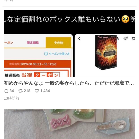
信
ポ
い
があったけど初代じゃあるまいし流石にそこまではねぇ 日
数
ス
ね
本初のモデルではあるけど´д` ; #Apple #iPhone3G
ト
数
数
初めからやんなよ 一般の客からしたら、ただただ邪魔でし
かないのよ
34
218
1,434
返
リ
い
13時間前
信
ポ
い
数
ス
ね
ト
数
数