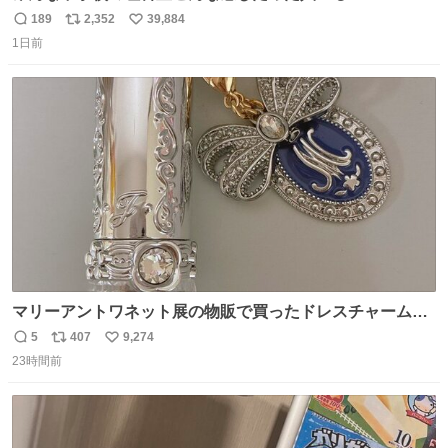
189
2,352
39,884
返
リ
い
1日前
信
ポ
い
数
ス
ね
ト
数
数
マリーアントワネット展の物販で買ったドレスチャームを
流行りのめじるしアクセサリーにして、リップにつけた
5
407
9,274
返
リ
い
り、同じく物販で購入したシュシュにつけたりしています
23時間前
信
ポ
い
💄💎
数
ス
ね
ト
数
数