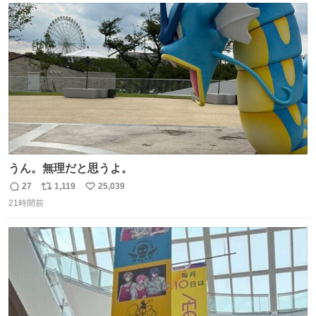
て事で中身無事だったから連れて帰って来た😅 壊れる物な
ト
数
数
くて良かった
うん。無理だと思うよ。
27
1,119
25,039
返
リ
い
21時間前
信
ポ
い
数
ス
ね
ト
数
数