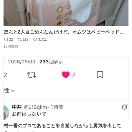
ほんと2人目ごめんなんだけど、オムツはベビーベッドにS
字フックで吊るしてる😂
22
119
3,711
返
リ
い
19時間前
信
ポ
い
数
ス
ね
ト
数
数
村一番のブスであることを自覚しながらも勇気を出して村