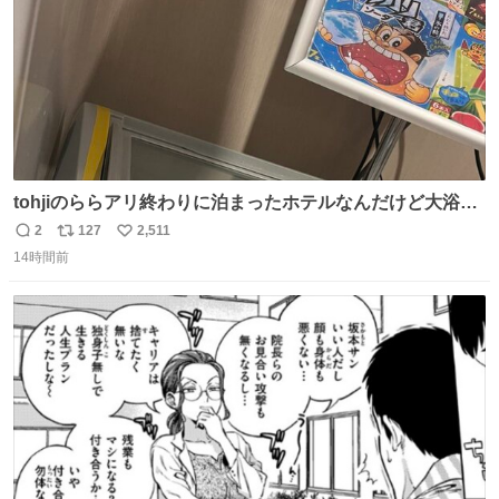
tohjiのららアリ終わりに泊まったホテルなんだけど大浴場
にアイス置いてあって バニラがこれだった 粋な計らいあり
2
127
2,511
返
リ
い
がとう
14時間前
信
ポ
い
数
ス
ね
ト
数
数