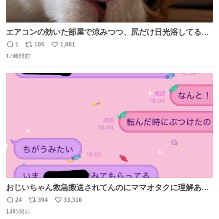
エアコンの効いた部屋で涼みつつ、尻だけ日光浴してる猫
もはや貴族じゃん！
1
105
1,981
返
リ
い
17時間前
信
ポ
い
数
ス
ね
ト
数
数
おじいちゃん救急搬送されてんのにママオタクに理解あっ
て不謹慎だけどウケる
24
394
33,316
返
リ
い
14時間前
信
ポ
い