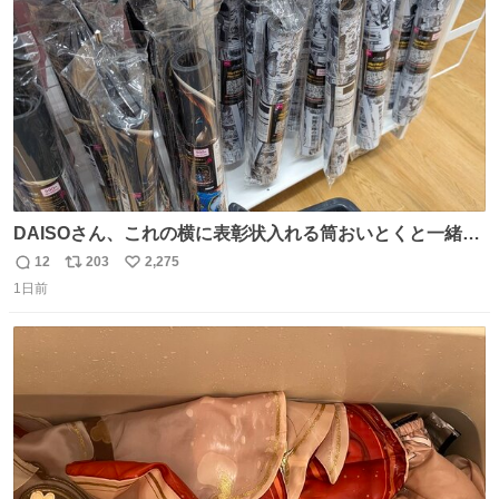
数
DAISOさん、これの横に表彰状入れる筒おいとくと一緒に
売れますのでご検討下さい
12
203
2,275
返
リ
い
1日前
信
ポ
い
数
ス
ね
ト
数
数