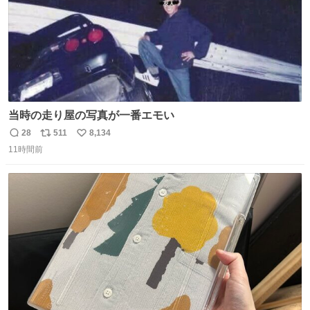
当時の走り屋の写真が一番エモい
28
511
8,134
返
リ
い
11時間前
信
ポ
い
数
ス
ね
ト
数
数