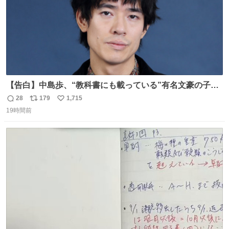
【告白】中島歩、“教科書にも載っている”有名文豪の子孫
だった「ばぁばのじぃじ」
28
179
1,715
返
リ
い
news.livedoor.com/article/detail… 中島は明治時代の文
19時間前
信
ポ
い
豪・国木田独歩の玄孫だという。国木田との関係は「ばあ
数
ス
ね
ちゃんのじいちゃん」だとし、“歩”という名前も独歩から
ト
数
数
取られているとのこと。