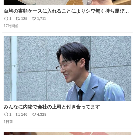
百均の書類ケースに入れることによりシワ無く持ち運びに
成功 いつも劇場のアイロンをお借りしていた ㅤ だいぶ前に
1
125
1,711
返
リ
い
楽屋で誰かが入れているのを見て「真似しよう」と思った
17時間前
信
ポ
い
のを長らく忘れていた 誰だっけ
数
ス
ね
ト
数
数
みんなに内緒で会社の上司と付き合ってます
1
140
4,328
返
リ
い
1日前
信
ポ
い
数
ス
ね