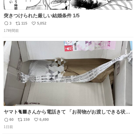
突きつけられた厳しい結婚条件 1/5
3
115
5,052
返
リ
い
17時間前
信
ポ
い
数
ス
ね
ト
数
数
ヤマト🐈‍⬛さんから電話きて 「お荷物がお渡しできる状況
でない程潰れてまして」って えっ😳 見に行くとこの状態
60
159
6,490
返
リ
い
😭 海渡ってくる時に潰れたっぽい 「一旦戻して新しいの
1日前
信
ポ
い
送ってもらいます」みたいに言ってたから 在庫ないし💦 っ
数
ス
ね