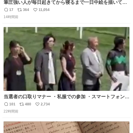
筆圧強い人が毎日起きてから寝るまで一日中絵を描いてる
とこうなる。 異常事態です。
17
364
11,054
返
リ
い
14時間前
信
ポ
い
数
ス
ね
ト
数
数
当選者の口取りマナー ・私服での参加 ・スマートフォンで
の撮影 ・調教師へ自分から握手を求める行為 ・シャツをズ
101
480
2,734
返
リ
い
ボンにインしていない服装 ・ボディーバッグの着用 私も口
22時間前
信
ポ
い
ドリに参加したいので、出禁になる前に繰り返し案内して
数
ス
ね
ほしい #DMMバヌーシ
ト
数
数