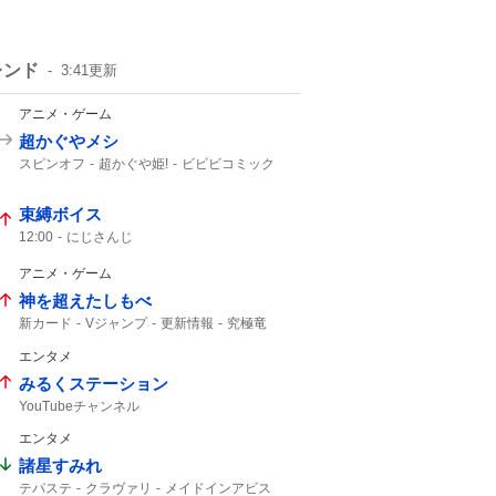
レンド
3:41
更新
アニメ・ゲーム
超かぐやメシ
スピンオフ
超かぐや姫!
ビビビコミック
何食べたい?
0話
超かぐや
Web漫画
10年後
超かぐや姫
束縛ボイス
12:00
にじさんじ
アニメ・ゲーム
神を超えたしもべ
新カード
Vジャンプ
更新情報
究極竜
エンタメ
みるくステーション
YouTubeチャンネル
エンタメ
諸星すみれ
テパステ
クラヴァリ
メイドインアビス