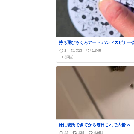
持ち運びろくろアート ハンドスピナー
偉い人、見てください。
1
313
1,349
返
リ
い
19時間前
信
ポ
い
数
ス
ね
ト
数
数
妹に彼氏できてから毎日これで大鬱 w
43
135
4,051