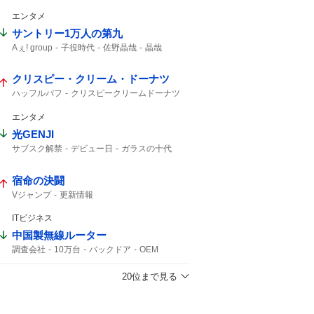
予告映像
新キャスト
エンタメ
サントリー1万人の第九
Aぇ! group
子役時代
佐野晶哉
晶哉
クリスピー・クリーム・ドーナツ
ハッフルパフ
クリスピークリームドーナツ
エンタメ
光GENJI
サブスク解禁
デビュー日
ガラスの十代
40周年
ラストアルバム
サブスク
宿命の決闘
Vジャンプ
更新情報
ITビジネス
中国製無線ルーター
調査会社
10万台
バックドア
OEM
Zbtlink
ルーター
日本経済新聞
20位まで見る