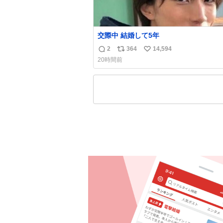
交際中 結婚して5年
2
364
14,594
返
リ
い
20時間前
信
ポ
い
数
ス
ね
ト
数
数