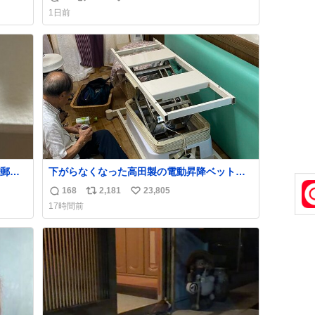
返
リ
い
育の環境を見直して 動物の命を護ってくださ
1日前
い…と 治療中のライオンが助かりますように
信
ポ
い
すべての動物の命が護られますように
数
ス
ね
2026.7.3📷多摩動物公園にて 残念ながら個体
ト
数
の識別は出来ません
数
郵便
下がらなくなった高田製の電動昇降ベット。
う選
メーカーからは、完全に見放されたんです
168
2,181
23,805
返
リ
い
た2万
が、 見事に85歳の父が治しました。 うちの父
17時間前
なっ
は、トヨタカローラのボディをオート生産す
信
ポ
い
、自
る、工業ロボットの製作者なんですが、 父が
数
ス
ね
電動ベットの配線をハンダで修理している横
ト
数
で、
数