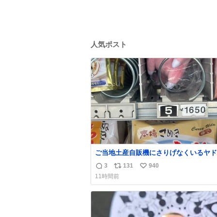
人気ポスト
ご当地土産自販機にさりげなくいるヤド
¥1650
3
131
940
返
リ
い
11時間前
信
ポ
い
数
ス
ね
ト
数
数