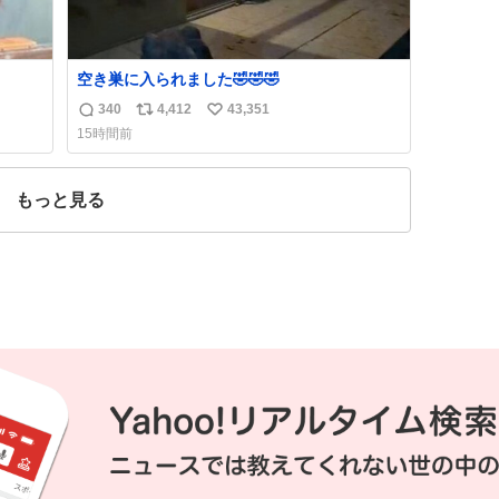
空き巣に入られました🤣🤣🤣
340
4,412
43,351
返
リ
い
15時間前
信
ポ
い
数
ス
ね
ト
数
もっと見る
数