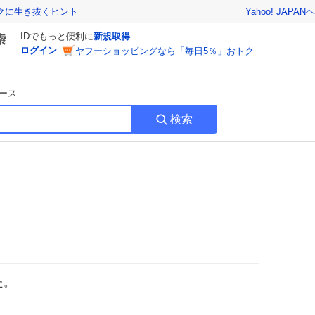
Yahoo! JAPAN
ヘ
トクに生き抜くヒント
IDでもっと便利に
新規取得
ログイン
ヤフーショッピングなら「毎日5％」おトク
ース
検索
た。