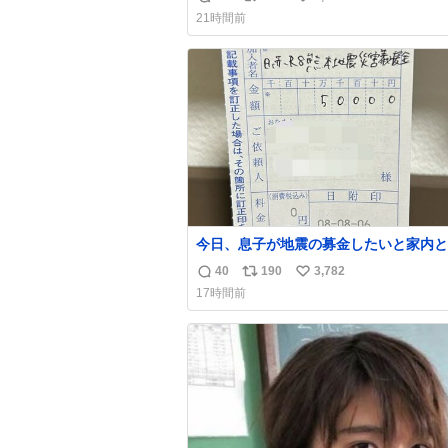
返
リ
い
21時間前
信
ポ
い
数
ス
ね
ト
数
数
今日、息子が地震の募金したいと家内と
局に行ったみたいです。おもちゃとか買
40
190
3,782
返
リ
い
択肢もあったと思うけど、自分で貯めて
17時間前
円を役に立てて欲しい、みんなも元気に
信
ポ
い
て欲しいと。家内も一緒に募金したので
数
ス
ね
分も何かできたらなぁと思いました。
ト
数
数