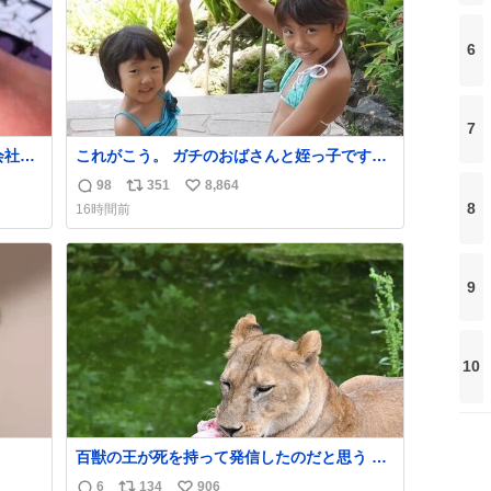
6
7
会社の
これがこう。 ガチのおばさんと姪っ子です。
（身長抜かされててしぬ笑） #ヤツルギ12 #
98
351
8,864
返
リ
い
家族でヒロイン
8
16時間前
信
ポ
い
数
ス
ね
ト
数
9
数
10
百獣の王が死を持って発信したのだと思う 高
温多湿が尋常でない日本の夏 どうか早急に飼
6
134
906