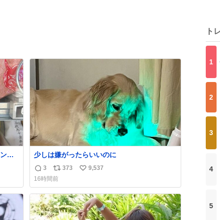
ト
1
2
3
ン
少しは嫌がったらいいのに
3
373
9,537
4
返
リ
い
16時間前
信
ポ
い
数
ス
ね
ト
数
5
数