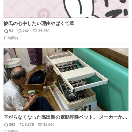
彼氏の心中したい理由やばくて草
53
742
35,258
返
リ
い
19時間前
信
ポ
い
数
ス
ね
ト
数
数
下がらなくなった高田製の電動昇降ベット。 メーカーから
は、完全に見放されたんですが、 見事に85歳の父が治しま
263
3,376
35,590
返
リ
い
した。 うちの父は、トヨタカローラのボディをオート生産
22時間前