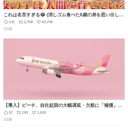
これは名言すぎる😂 (消しゴム食べた6歳の弟を思い出しな
がら)
131
2,759
63,756
返
リ
い
1日前
信
ポ
い
数
ス
ね
ト
数
数
【導入】ピーチ、自社起因の大幅遅延・欠航に「補償」開
始へ news.livedoor.com/article/detail… 同社に起因する理
57
193
1,029
返
リ
い
由によって大幅遅延や欠航が発生した場合、乗客が負担し
1日前
信
ポ
い
た宿泊費や交通費を、領収書の事後申請に基づき、国内線
数
ス
ね