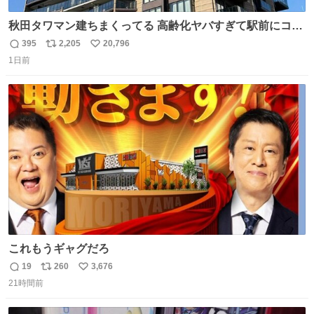
秋田タワマン建ちまくってる 高齢化ヤバすぎて駅前にコン
パクトシティつくって高齢者を住ませる考えらしい 病院も
395
2,205
20,796
返
リ
い
全部駅前にある
1日前
信
ポ
い
数
ス
ね
ト
数
数
これもうギャグだろ
19
260
3,676
返
リ
い
21時間前
信
ポ
い
数
ス
ね