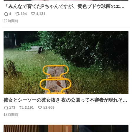
「みんなで育てたPちゃんですが、黄色ブドウ球菌のエン
テロトキシン（耐熱性毒素）が検出されたので、議論する
4
194
4,131
返
リ
い
までもなく処分が決まりました」
22時間前
信
ポ
い
数
ス
ね
ト
数
数
彼女とシーソーの彼女抜き 夜の公園って不審者が現れそう
で怖いんだよな
173
2,191
52,609
返
リ
い
18時間前
信
ポ
い
数
ス
ね
ト
数