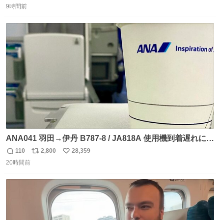
で無くしてしまった」という話をしたら、 「お土産で買っ
9時間前
信
ポ
い
てきたくらいの価格感なら、ドイツの黒い森のフローライ
数
ス
ね
トかな…」と当たりつけてもらった。確かにこんな感じだ
ト
数
数
った気がする 凄い
ANA041 羽田→伊丹 B787-8 / JA818A 使用機到着遅れにつ
き 「安全に支障ない範囲で1分1秒でも遅延回復に努めてお
110
2,800
28,359
返
リ
い
ります」と機長の気合い十分！ が、フライトは順調に進み
20時間前
信
ポ
い
すぎ… 「飛ばしすぎたせいか現在奈良県上空での待機を命
数
ス
ね
じられております」 でコンソメスープ吹き出しそうになり
ト
数
数
ましたw