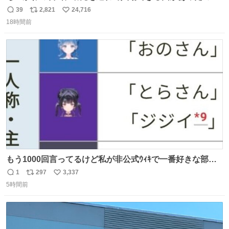
子どもを連れて観てきたんですけど、セイレーンの登場シ
39
2,821
24,716
返
リ
い
ーンで場内のベビーが一斉に泣き出してたのがとてもよい
18時間前
信
ポ
い
映画体験でした。
数
ス
ね
ト
数
数
もう1000回言ってるけど私が非公式ｳｨｷで一番好きな部
分、これ
1
297
3,337
返
リ
い
5時間前
信
ポ
い
数
ス
ね
ト
数
数