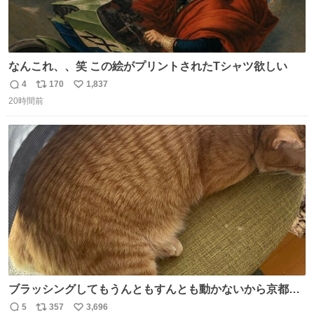
なんこれ、、笑 この絵がプリントされたTシャツ欲しい
4
170
1,837
返
リ
い
20時間前
信
ポ
い
数
ス
ね
ト
数
数
ブラッシングしてもうんともすんとも動かないから京都の
寺にある庭みたいになってる
5
357
3,696
返
リ
い