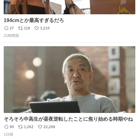
194cmとか最高すぎるだろ
27
118
3,210
返
リ
い
21時間前
信
ポ
い
数
ス
ね
ト
数
数
そろそろ中高生が昼夜逆転したことに焦り始める時期やね
90
1,262
22,268
返
リ
い
1日前
信
ポ
い