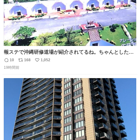
報ステで沖縄研修道場が紹介されてるね。ちゃんとした名
前出してないけど。#報道ステーション
10
168
1,052
返
リ
い
19時間前
信
ポ
い
数
ス
ね
ト
数
数