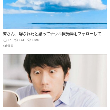
皆さん、騙されたと思ってナウル観光局をフォローしてみ
てください。たまに海とか島とかわけわからん画像が流れ
37
144
1,590
返
リ
い
てくるだけで、特に何も起こりません。
5時間前
信
ポ
い
数
ス
ね
ト
数
数