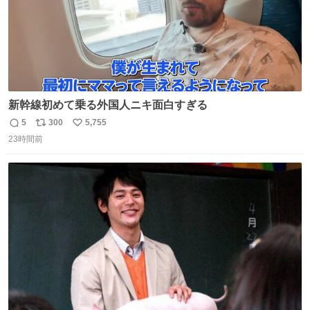
新幹線初めて乗る外国人ニキ面白すぎる
5
300
5,755
返
リ
い
23時間前
信
ポ
い
数
ス
ね
ト
数
数