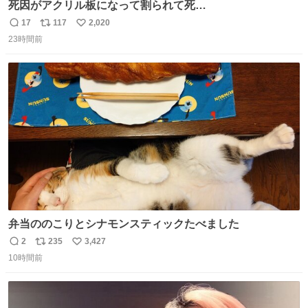
死因がアクリル板になって割られて死
亡……………！？！？
17
117
2,020
返
リ
い
23時間前
信
ポ
い
数
ス
ね
ト
数
数
弁当ののこりとシナモンスティックたべました
2
235
3,427
返
リ
い
10時間前
信
ポ
い
数
ス
ね
ト
数
数