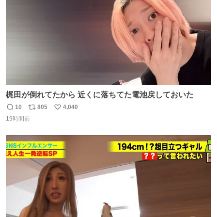
梶田が倒れてたから 近くに落ちてた電池戻しておいた
10
805
4,040
返
リ
い
19時間前
信
ポ
い
数
ス
ね
ト
数
数