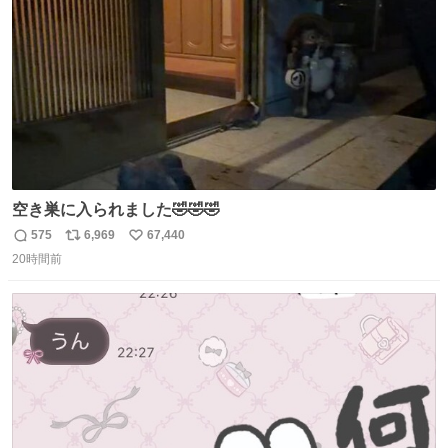
数
空き巣に入られました🤣🤣🤣
575
6,969
67,440
返
リ
い
20時間前
信
ポ
い
数
ス
ね
ト
数
数