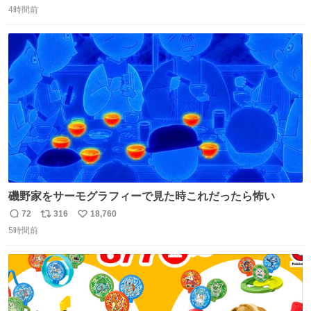
4時間前
信
ポ
い
数
ス
ね
ト
数
数
磯野家をサーモグラフィーで見た時これだったら怖い
72
316
18,760
返
リ
い
5時間前
信
ポ
い
数
ス
ね
ト
数
数