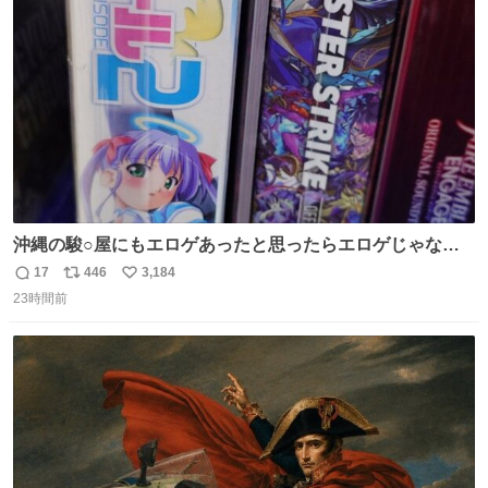
ト
数
数
沖縄の駿○屋にもエロゲあったと思ったらエロゲじゃなか
った
17
446
3,184
返
リ
い
23時間前
信
ポ
い
数
ス
ね
ト
数
数