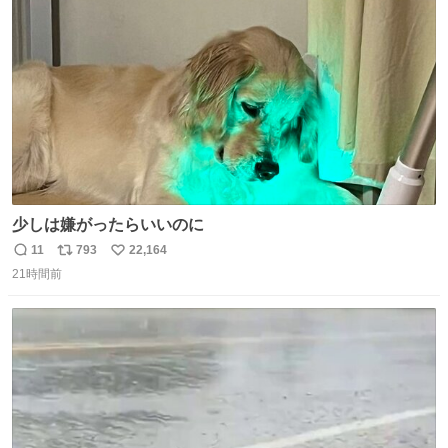
ファ化米や缶詰など、色々な非常食がありますが、うどん
ト
数
数
もいかがでしょうか？
少しは嫌がったらいいのに
11
793
22,164
返
リ
い
21時間前
信
ポ
い
数
ス
ね
ト
数
数