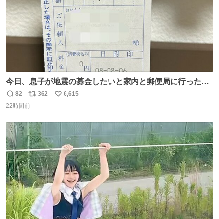
今日、息子が地震の募金したいと家内と郵便局に行ったみ
たいです。おもちゃとか買う選択肢もあったと思うけど、
82
362
6,615
返
リ
い
自分で貯めてた2万円を役に立てて欲しい、みんなも元気
22時間前
信
ポ
い
になって欲しいと。家内も一緒に募金したので、自分も何
数
ス
ね
かできたらなぁと思いました。
ト
数
数