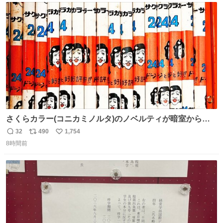
ト
数
数
さくらカラー(コニカミノルタ)のノベルティが暗室から山
のように出てきた。 1970年代のものかなあ。 欽ちゃん鉛
32
490
1,754
返
リ
い
筆。どうすんの、これ。
8時間前
信
ポ
い
数
ス
ね
ト
数
数