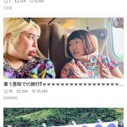
1
214
6,310
返
リ
い
1日前
信
ポ
い
数
ス
ね
ト
数
数
違う意味での旅行⁉️ｗｗｗｗｗｗｗｗｗｗｗｗｗｗｗｗｗｗ
ｗ
55
324
15,183
返
リ
い
20時間前
信
ポ
い
数
ス
ね
ト
数
数