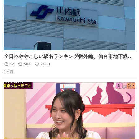
全日本ややこしい駅名ランキング番外編、仙台市地下鉄川
内駅
52
502
2,813
返
リ
い
1日前
信
ポ
い
数
ス
ね
ト
数
数