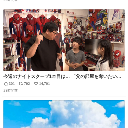
信
ポ
い
する、工業ロボットの製作者なんですが、 父が電動ベット
数
ス
ね
の配線をハンダで修理している横で、
ト
数
数
今週のナイトスクープ1本目は… 「父の部屋を奪いたい姉
妹」
301
792
14,701
返
リ
い
23時間前
信
ポ
い
数
ス
ね
ト
数
数