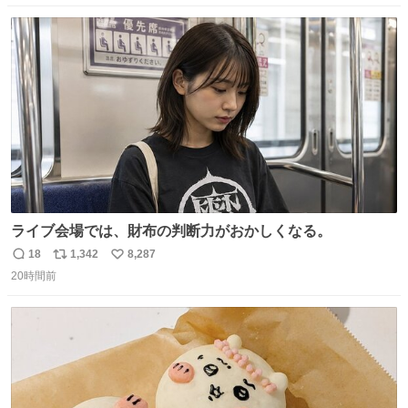
数
ス
ね
ト
数
数
ライブ会場では、財布の判断力がおかしくなる。
18
1,342
8,287
返
リ
い
20時間前
信
ポ
い
数
ス
ね
ト
数
数