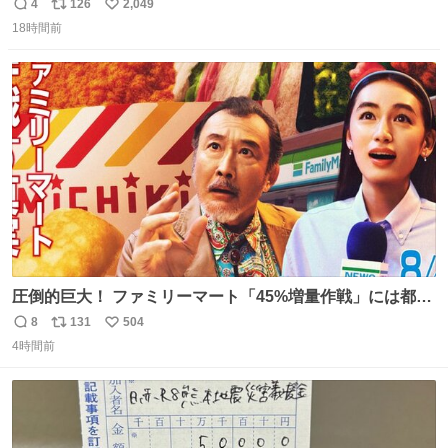
ようなショルダーバッグが欲しいな〜と思っていたのだけ
4
126
2,049
返
リ
い
ど snidelでめちゃくちゃピッタリなものを見つけたので買
18時間前
信
ポ
い
った！✨ スマホと小物とペットボトルが入るの最高すぎる
数
ス
ね
🥹 しかもスマホ入れ独立してるしファスナーない！地味に
ト
数
数
嬉しいやつ！！！
圧倒的巨大！ ファミリーマート「45%増量作戦」には都市
伝説が隠されている、のかもしれない。 web-
8
131
504
返
リ
い
mu.jp/news/79509/
4時間前
信
ポ
い
数
ス
ね
ト
数
数