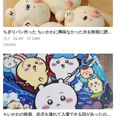
ちぎりパン作った ちいかわに興味なかった夫を映画に誘い
出すことに成功したからさァ、永遠のいのち食べさせてか
7
167
1,964
返
リ
い
ら観に行くねッ🎫
20時間前
信
ポ
い
数
ス
ね
ト
数
数
ちいかわの映画、幼児を連れて入場できる回があったので