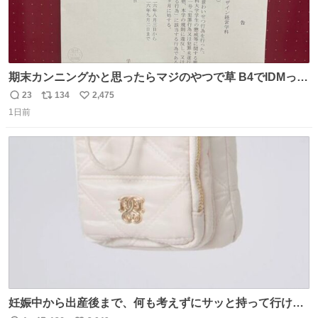
期末カンニングかと思ったらマジのやつで草 B4でIDMって
ことはおそらく就職だし、内定取り消し？ それと夏休み期
23
134
2,475
返
リ
い
間の停学って無意味じゃね？
1日前
信
ポ
い
数
ス
ね
ト
数
数
妊娠中から出産後まで、何も考えずにサッと持って行ける