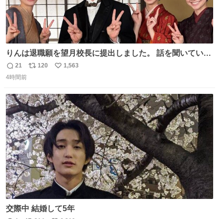
りんは退職願を望月校長に提出しました。 話を聞いていた
寮生の久と常も一緒に、皆さんでお別れオフショット📸 👇
21
120
1,563
返
リ
い
見逃し配信 web.nhk/tv/an/kazekaor… #朝ドラ #風薫る 見
4時間前
信
ポ
い
上愛 関智一 近藤華 河村ここあ
数
ス
ね
ト
数
数
交際中 結婚して5年