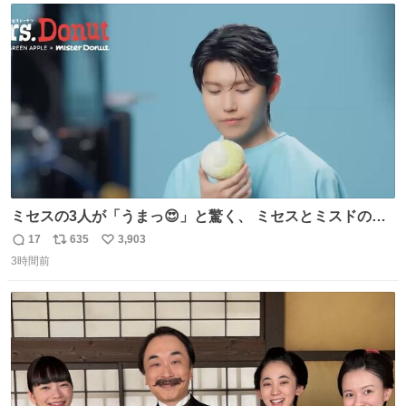
は1人あたり上限1万円、国際線は上限2万円まで支払う。
ト
数
数
ミセスの3人が「うまっ😍」と驚く、 ミセスとミスドのコ
ラボドーナツ🍏🍩 その味わいとは....！？ 『Mrs.
17
635
3,903
返
リ
い
Donut（ミセスドーナツ）』 8月7日（金）店頭販売開始🎉
3時間前
信
ポ
い
数
ス
ね
ト
数
数