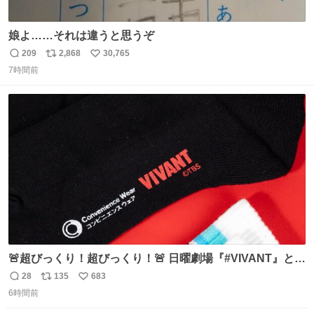
娘よ……それは違うと思うぞ
209
2,868
30,765
返
リ
い
7時間前
信
ポ
い
数
ス
ね
ト
数
数
🚨超びっくり！超びっくり！🚨 日曜劇場『#VIVANT』と
ファミマの #コンビニエンスウェア がコラボ！ 🧦ラインソ
28
135
683
返
リ
い
ックス 🟦今治タオルハンカチ 「いいね」「保存」してファ
6時間前
信
ポ
い
ミマへGO👀
数
ス
ね