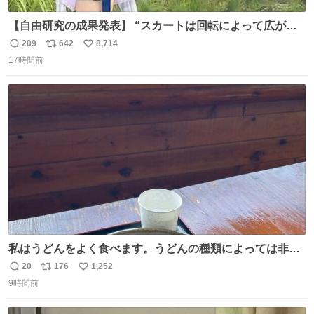
【自由研究の成果発表】 “スカートは回転によって広がる
が、岡澤恋によって270°までなら広がらずに回転が可能な
209
642
8,714
返
リ
い
ことが証明された！”
17時間前
信
ポ
い
数
ス
ね
ト
数
数
私はうどんをよく食べます。うどんの種類によっては非常
食にもなります。生うどんは消費期限が短く、冷凍うどん
20
176
1,252
返
リ
い
は長持ちする代わりに停電に弱いので、乾麺タイプのうど
9時間前
信
ポ
い
んなら水分が少なく長期保存するのにおすすめです。アル
数
ス
ね