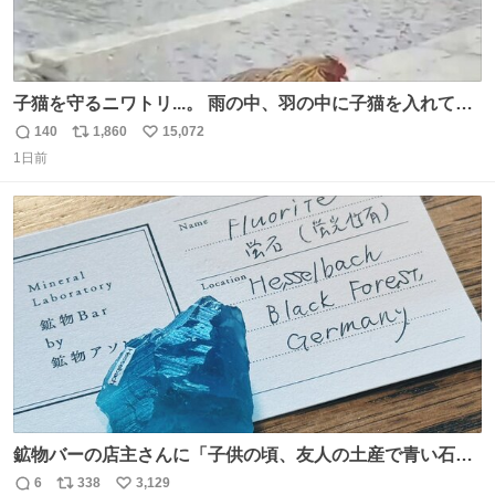
子猫を守るニワトリ...。 雨の中、羽の中に子猫を入れて守
る姿に感動した！！ 愛は種族を超える！
140
1,860
15,072
返
リ
い
1日前
信
ポ
い
数
ス
ね
ト
数
数
鉱物バーの店主さんに「子供の頃、友人の土産で青い石を
貰って、それがすごく気に入ってたのに、いつかの引越し
6
338
3,129
返
リ
い