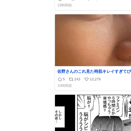
返
リ
い
19時間前
信
ポ
い
数
ス
ね
ト
数
数
佐野さんのこれ見た時肌キレイすぎてび
りしたし、やはりアイドルって体型･肌
5
243
12,276
返
リ
い
ごすぎる
10時間前
信
ポ
い
数
ス
ね
ト
数
数