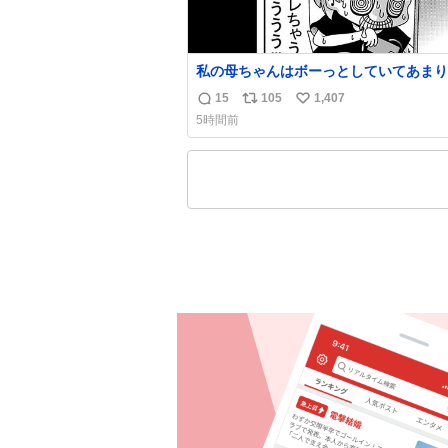
私の母ちゃんはボーっとしていてあまり
い事を気にしません。優秀な人の多い現
15
105
1,407
返
リ
い
価値観から見ると、あまり優秀な母親で
5時間前
いかもしれません。でも、だからこそ、
信
ポ
い
そういう母親が大好きです。今も昔もす
数
ス
ね
リラックスします。「優秀」と「良い」
ト
数
なんですよね。 1/2
数