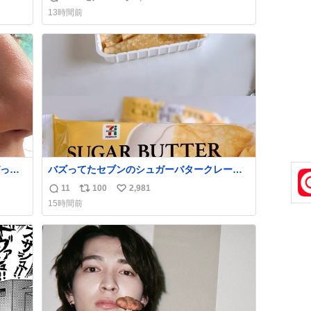
返
リ
い
住ませる考えらしい 病院も全部駅前にある
13時間前
信
ポ
い
数
ス
ね
ト
数
数
っく
バズってたセブンのシュガーバタークレープ
管理す
うますぎて7NOWで買い溜め🛒💭
11
100
2,981
返
リ
い
15時間前
信
ポ
い
数
ス
ね
ト
数
数