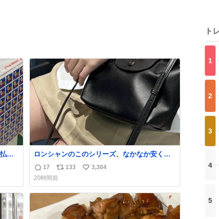
ト
1
2
3
払い
ロンシャンのこのシリーズ、なかなか安くな
PR
らないのにセール価格になってる🖤✨レザー
4
17
133
3,304
返
リ
い
なのが反則級にかわいい。持ってるだけでコ
20時間前
ーデが格上げされる。
信
ポ
い
数
ス
ね
5
ト
数
数