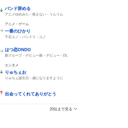
バンド辞める
アニメゆめみた
救えない
うんうん
アニメ・ゲーム
一番のひかり
千石ユノ
バンドリ
ユノ
はつ恋ONDO
新グループ
デビュー曲
デビュー
DL
エンタメ
りゅちぇお
りゅちぇ誕生日
歳になりますように
出会ってくれてありがとう
20位まで見る