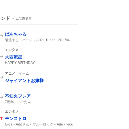
レンド
17:39
更新
ばあちゃる
引退する
バーチャルYouTuber
2017年
世界初
VTuber
デビュー
YouTuber
エンタメ
大西流星
HAPPY BIRTHDAY
アニメ・ゲーム
ジャイアントお嬢様
不知火フレア
7周年
ふーたん
エンタメ
モンストロ
Giga
Adoさん
ブルーロック
Ado
kick