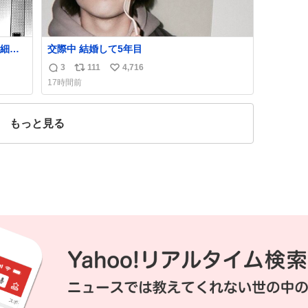
細か
交際中 結婚して5年目
代の
3
111
4,716
返
リ
い
はな
17時間前
私は
信
ポ
い
ごく
数
ス
ね
は別
ト
数
もっと見る
数