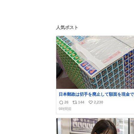
人気ポスト
日本郵政は切手を廃止して額面を現金で
戻せ2026 #日本郵政 @JapanPostHD_
26
144
2,230
返
リ
い
9時間前
信
ポ
い
数
ス
ね
ト
数
数