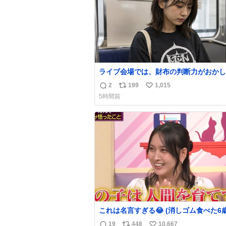
ライブ会場では、財布の判断力がおかし
る。
2
199
1,015
返
リ
い
5時間前
信
ポ
い
数
ス
ね
ト
数
数
これは名言すぎる😂 (消しゴム食べた6
を思い出しながら)
19
448
10,667