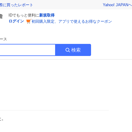
Yahoo! JAPAN
ヘ
実際に買ったレポート
IDでもっと便利に
新規取得
ログイン
初回購入限定、アプリで使えるお得なクーポン
ース
検索
た。