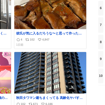
6
7
くな
彼氏が気に入るだろうな〜と思って作ったら
想像の何倍も美味しい美味しい言ってくれて
4
102
4,947
返
リ
い
8
嬉しい
1日前
信
ポ
い
数
ス
ね
ト
数
9
数
10
歳の弟
秋田タワマン建ちまくってる 高齢化ヤバすぎ
て駅前にコンパクトシティつくって高齢者を
102
671
6,186