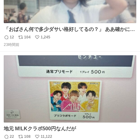
「おばさん何で多少ダサい格好してるの？」 ああ確かに多
少ダサいな。君達が大人になる時にはこんな格好しなくて
12
104
1,245
返
リ
い
済むと良いな
23時間前
信
ポ
い
数
ス
ね
ト
数
数
地元 M!LKクラボ500円なんだが
22
108
11,122
返
リ
い