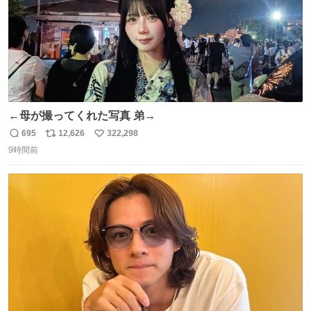
←母が撮ってくれた写真 弟→
695
12,626
322,298
返
リ
い
9時間前
信
ポ
い
数
ス
ね
ト
数
数