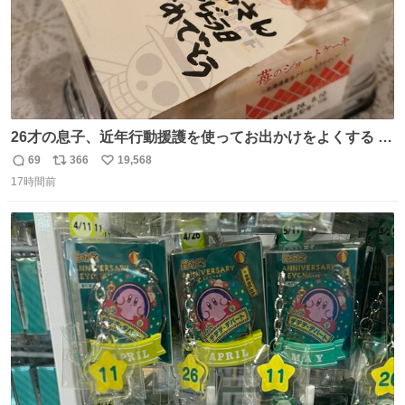
26才の息子、近年行動援護を使ってお出かけをよくする 親
との外出はもう嫌らしい。 中身は小学生位なのに小癪な😅
69
366
19,568
返
リ
い
昨日は夜のショッピングモールに行った 先に寝といてよ❗
17時間前
信
ポ
い
と何度も何度も言い残して。 起きたら冷蔵庫に… ああ、こ
数
ス
ね
れ買いに行ってくれたんだ…😭
ト
数
数