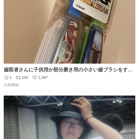
ト
数
数
歯医者さんに子供用か部分磨き用の小さい歯ブラシをすす
められたので今日から私の歯ブラシこれ
1
100
1,387
返
リ
い
21時間前
信
ポ
い
数
ス
ね
ト
数
数