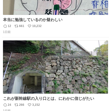
本当に勉強しているのか疑わしい
12
661
10,232
返
リ
い
1日前
信
ポ
い
数
ス
ね
ト
数
数
これが新幹線駅の入り口とは、にわかに信じがたい
24
266
3,152
返
リ
い
1日前