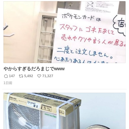
あると、水はほとんど出てきません🙆🏽‍♂️ ポイントは「空
ト
数
数
気」でした🤭
やからすぎるだろまじでwww
147
5,492
71,327
返
リ
い
1日前
信
ポ
い
数
ス
ね
ト
数
数