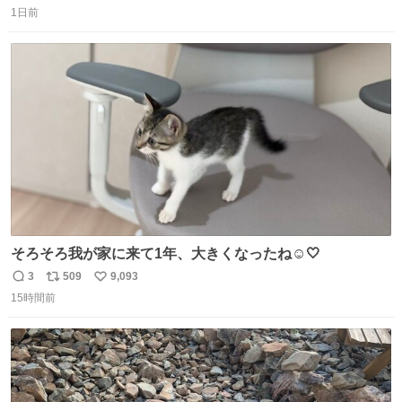
がら1つ食べたら 奥歯欠けたんだけど！！！！？？？ しか
1日前
信
ポ
い
もガッツリ😭 まんじゅうだよ？？？？？？ ガリッて言っ
数
ス
ね
たから何？と思って口から出したら自分の歯wwwwww セ
ト
数
数
イレーンの呪いじゃん😭
そろそろ我が家に来て1年、大きくなったね☺️🤍
3
509
9,093
返
リ
い
15時間前
信
ポ
い
数
ス
ね
ト
数
数