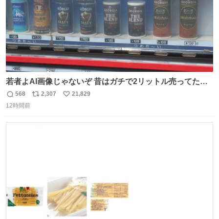
若者よAI画像じゃないぞ 昔はガチで2リットル売ってたん
やでw
568
2,307
21,829
返
リ
い
12時間前
信
ポ
い
数
ス
ね
ト
数
数