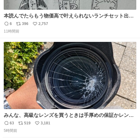
本読んでたらもう物価高で叶えられないランチセット出て
きた
6
396
2,757
返
リ
い
11時間前
信
ポ
い
数
ス
ね
ト
数
数
みんな、高級なレンズを買うときは手厚めの保証かレンズ
保護フィルターをちゃんと付けておくんだぞ、お兄さんと
63
519
3,181
返
リ
い
の約束だぞ…😭 涙で画面が見えない…
5時間前
信
ポ
い
数
ス
ね