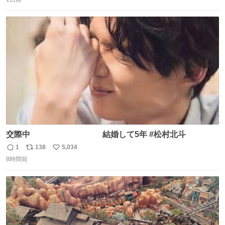
信
ポ
い
数
ス
ね
ト
数
数
交際中 結婚して5年 #松村北斗
1
138
5,034
返
リ
い
8時間前
信
ポ
い
数
ス
ね
ト
数
数