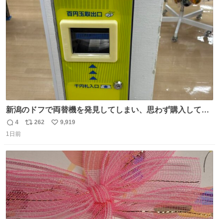
ト
数
数
新潟のドフで両替機を発見してしまい、思わず購入してし
まい大阪に発送するイベントが発生
4
262
9,919
返
リ
い
1日前
信
ポ
い
数
ス
ね
ト
数
数