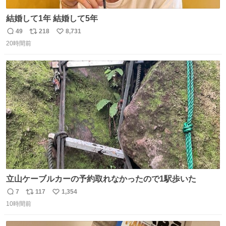
結婚して1年 結婚して5年
49
218
8,731
返
リ
い
20時間前
信
ポ
い
数
ス
ね
ト
数
数
立山ケーブルカーの予約取れなかったので1駅歩いた
7
117
1,354
返
リ
い
10時間前
信
ポ
い
数
ス
ね