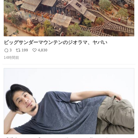
ビッグサンダーマウンテンのジオラマ、ヤバい
3
199
4,830
返
リ
い
14時間前
信
ポ
い
数
ス
ね
ト
数
数