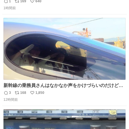
撃破！💥💥💥 最強18歳が中国勢をなぎ倒し 横浜の地で見
1
169
640
返
リ
い
事優勝を果たす🏆✨ #WTTチャンピオンズ横浜 女子シング
1時間前
信
ポ
い
ルス決勝 🇯🇵#張本美和 4-2 陳幸同🇨🇳 13-11/11-7/9-
数
ス
ね
11/11-9/1-11/11-7 U-NEXTで 日本人勢の試合を独占ライブ
ト
数
数
配信
新幹線の乗務員さんはなかなか声をかけづらいのだけど😅
ルミエールの運転士さん、運転台にカメラマン向けたらお
3
168
1,850
返
リ
い
二人で敬礼🫡✨ 暗くて上手く撮れないなぁ…な顔してた
12時間前
信
ポ
い
ら、わざわざ車外に出て来てくださり✨ 「フリー素材なの
数
ス
ね
で載せて大丈夫です！」と自ら言ってくださる親切気さく
ト
数
数
なS運転士さん感謝