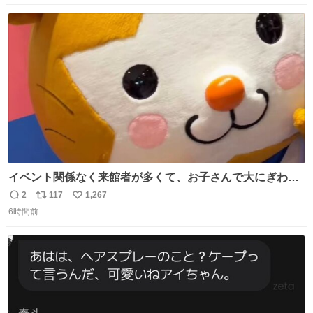
す
数
ス
ね
ト
数
数
イベント関係なく来館者が多くて、お子さんで大にぎわ
い。 🐹を知らない子が「ねこ🐱」「ねこかな？」とつぶや
2
117
1,267
返
リ
い
いたら音速で反応していた
6時間前
信
ポ
い
数
ス
ね
ト
数
数