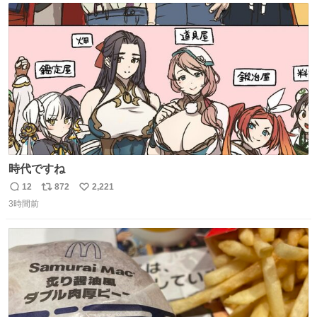
ト
数
数
時代ですね
12
872
2,221
返
リ
い
3時間前
信
ポ
い
数
ス
ね
ト
数
数