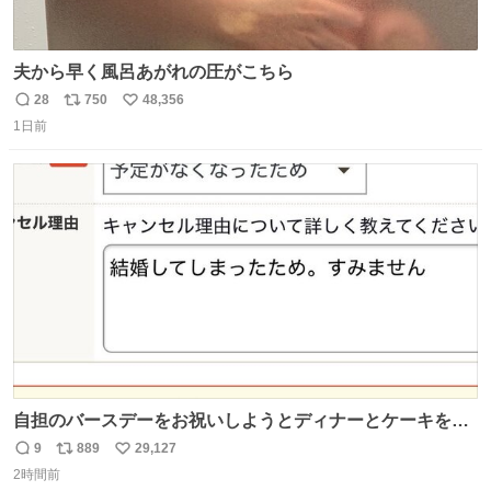
夫から早く風呂あがれの圧がこちら
28
750
48,356
返
リ
い
1日前
信
ポ
い
数
ス
ね
ト
数
数
自担のバースデーをお祝いしようとディナーとケーキを予
約していたにも関わらず、当の本人がご結婚なさったので
9
889
29,127
返
リ
い
泣く泣くキャンセルした可哀想な重岡担を見かけたら私で
2時間前
信
ポ
い