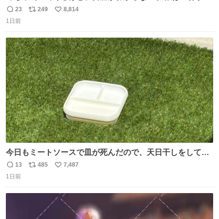
先だしな
23
249
8,814
返
リ
い
1日前
信
ポ
い
数
ス
ね
ト
数
数
今日もミートソースで皿が死んだので、天日干しをしてい
ます🍝 ありがとう先人の知恵
13
485
7,487
返
リ
い
1日前
信
ポ
い
数
ス
ね
ト
数
数