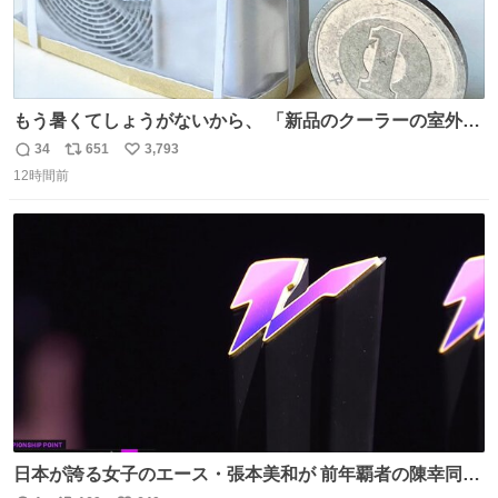
もう暑くてしょうがないから、 「新品のクーラーの室外機
のミニチュア」 でも見ていってよ
34
651
3,793
返
リ
い
12時間前
信
ポ
い
数
ス
ね
ト
数
数
日本が誇る女子のエース・張本美和が 前年覇者の陳幸同を