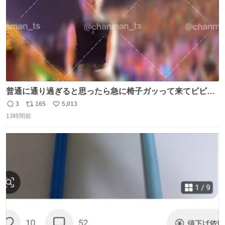
普通に通り過ぎると思ったら急に椅子ガッって来てビビっ
た。そんでまじいい匂い。← #超特急_ESCORT
3
165
5,013
返
リ
い
13時間前
信
ポ
い
数
ス
ね
ト
数
数