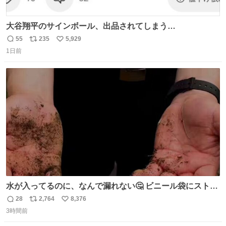
大谷翔平のサインボール、出品されてしまう…
55
235
5,929
返
リ
い
1日前
信
ポ
い
数
ス
ね
ト
数
数
水が入ってるのに、なんで漏れない🤔 ビニール袋にストロ
ーを刺しているだけなのに、水が漏れない😳 実はこれ、ち
28
2,764
8,376
返
リ
い
ゃんと理由があるんです💁🏽‍♂️ ビニール袋に水を入れて、ス
3時間前
信
ポ
い
トローを横から差すだけ！ ストローの先端が水面より上に
数
ス
ね