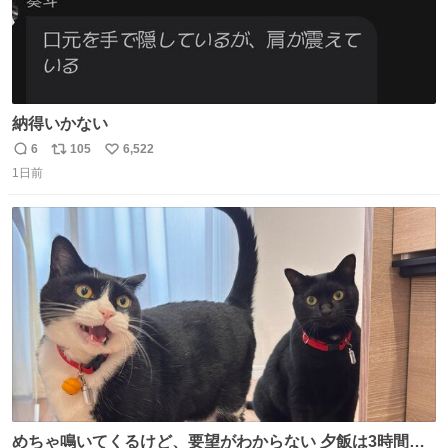
納得いかない
6
105
6,522
返
リ
い
1日前
信
ポ
い
数
ス
ね
ト
数
数
めちゃ鳴いてくるけど、要望がわからない 夕飯は3時間も