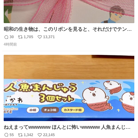
昭和の生き物は、このリボンを見ると、それだけでテンシ
ョンが上がるのである。
30
1,705
13,371
返
リ
い
4時間前
信
ポ
い
数
ス
ね
ト
数
数
ねえまってwwwwww ほんとに怖いwwwww 人魚まんじゅ
う買ってきたから私も永遠のいのちを…ぐへへ…と思いな
55
1,342
22,145
返
リ
い