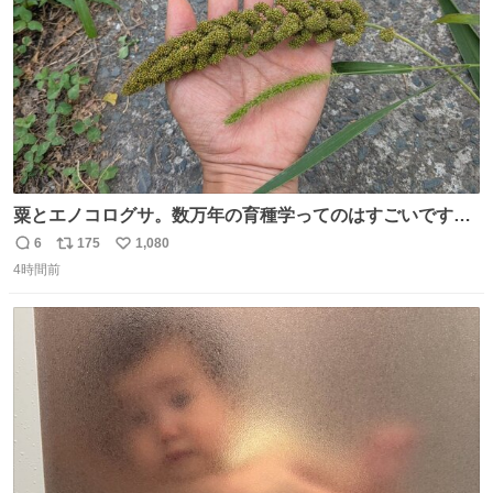
粟とエノコログサ。数万年の育種学ってのはすごいです
な。
6
175
1,080
返
リ
い
4時間前
信
ポ
い
数
ス
ね
ト
数
数