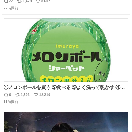
ったのだが、それを遥かに超える弁当発見。 個人的に駅弁
22
1,428
8,607
返
リ
い
＆空弁ランキングぶっち切りで首位を独走しているお弁当
22時間前
信
ポ
い
です🥹 福岡空港＆博多駅で購入可🍱 博多駅界隈にステイさ
数
ス
ね
れてるクルーの方は駅での購入が断然オススメです👍 #え
ト
数
数
んがわ明太寿司
①メロンボールを買う ②食べる ③よく洗って乾かす ④か
わいい
9
1,598
12,219
返
リ
い
11時間前
信
ポ
い
数
ス
ね
ト
数
数