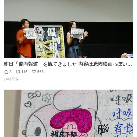
数
昨日「偏向報道」を観てきました 内容は恐怖映画っぽいの
かと思ってましたが きちんとエンタメ映画でした。 伏線回
8
116
568
返
リ
い
収もあり、小さい笑いもあり、爽快感もある満足 びっくり
14時間前
信
ポ
い
したのが客層高年齢層だった、この映画ってテレビとか新
数
ス
ね
聞で取り上げてないのにこれだけネットを駆使してる方多
ト
数
数
い 変わるぞ日本