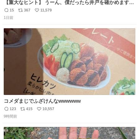
【重大なヒント】 うーん、僕だったら井戸を確かめますけ
どね
15
367
11,579
返
リ
い
1日前
信
ポ
い
数
ス
ね
ト
数
数
コメダまじでふざけんなwwwwww
123
415
10,557
返
リ
い
9時間前
信
ポ
い
数
ス
ね
ト
数
数