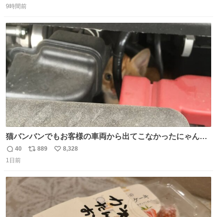
9時間前
信
ポ
い
数
ス
ね
ト
数
数
猫バンバンでもお客様の車両から出てこなかったにゃんこ
🐈 救出しようとした工場長が腕を引っ掻かれ、ぱんぱんに
40
889
8,328
返
リ
い
膨れ上がり、傷だらけ血だらけになりながらも何とか救出
1日前
信
ポ
い
したこの子はその後、工場長の家の子になりました😌💕
数
ス
ね
ト
数
数