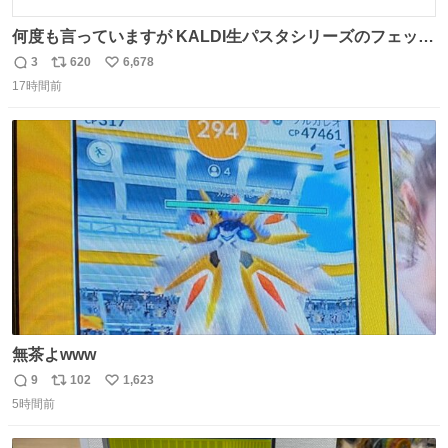
何度も言っていますが KALDI生パスタシリーズのフェット
チーネは 真剣(ガチ)で美味いぞ
3
620
6,678
返
リ
い
17時間前
信
ポ
い
数
ス
ね
ト
数
数
無茶よwww
9
102
1,623
返
リ
い
5時間前
信
ポ
い
数
ス
ね