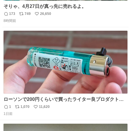
そりゃ、4月27日が真っ先に売れるよ。
173
749
26,650
返
リ
い
8時間前
信
ポ
い
数
ス
ね
ト
数
数
ローソンで200円くらいで買ったライター良プロダクトだ
これ 質感めっちゃ良い ガス充填とフリント交換もできてマ
1
1,070
11,620
返
リ
い
ジでこういうのでいいんだよ案件
1日前
信
ポ
い
数
ス
ね
ト
数