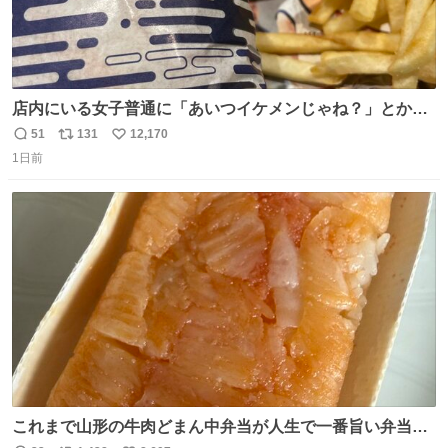
店内にいる女子普通に「あいつイケメンじゃね？」とか
「スマホの持ち方きもw」とか大声で騒いでて怖い
51
131
12,170
返
リ
い
1日前
信
ポ
い
数
ス
ね
ト
数
数
これまで山形の牛肉どまん中弁当が人生で一番旨い弁当だ