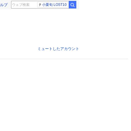
ルプ
小栗旬 LOST10
ミュートしたアカウント