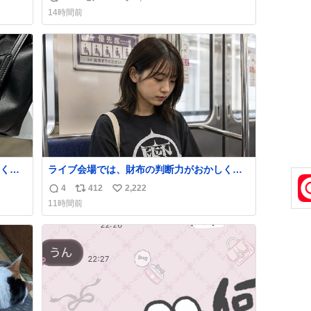
返
リ
い
声出せずともSOSが伝わったらしい。 急いで
14時間前
旦那が救出して、泣きじゃくる娘に自分も謝
信
ポ
い
って抱きしめようとしたら、ビンタされてし
数
ス
ね
まった。3回ほど。 小さい手だけど、地味に
ト
数
痛い。 その後、娘は旦那に泣きついてた。
数
くな
ライブ会場では、財布の判断力がおかしくな
ザー
る。
4
412
2,222
返
リ
い
でコ
11時間前
信
ポ
い
数
ス
ね
ト
数
数