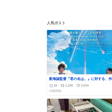
人気ポスト
新海誠監督『君の名は。』に対する、作
小川哲の分析が面白い。
44
1,106
5,534
返
リ
い
14時間前
信
ポ
い
数
ス
ね
ト
数
数