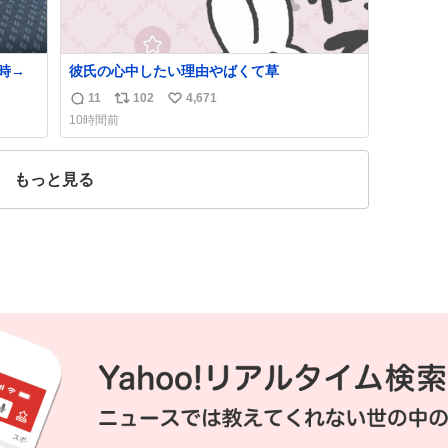
かけた時→
彼氏の心中したい理由やばくて草
11
102
4,671
返
リ
い
10時間前
信
ポ
い
数
ス
ね
ト
数
もっと見る
数