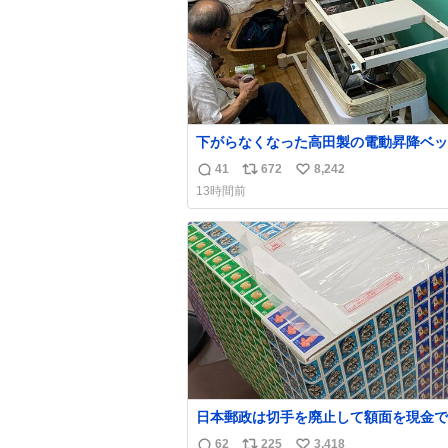
下がらなくなった高田製の電動昇降ベッ
メーカーからは、完全に見放されたんで
41
672
8,242
返
リ
い
が、 見事に85歳の父が治しました。 うちの父
13時間前
は、トヨタカローラのボディをオート生
信
ポ
い
る、工業ロボットの製作者なんですが、 父
数
ス
ね
電動ベットの配線をハンダで修理してい
ト
数
で、
数
日本郵政は切手を廃止して額面を現金で
戻せ2026 #日本郵政 @JapanPostHD_
62
225
3,418