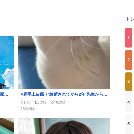
ト
1
2
3
家・
#扁平上皮癌 と診断されてから2年 先生から
「寛解でいいでしょう！」と言われました。
4
30
192
8,252
返
リ
い
がんばったね。
16時間前
信
ポ
い
数
ス
ね
5
ト
数
数