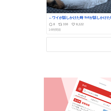
←ワイが話しかけた時 ﾏｯﾏが話し
8
330
8,122
返
リ
い
14時間前
信
ポ
い
数
ス
ね
ト
数
数