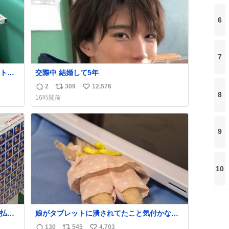
6
7
ト。
交際中 結婚して5年
す
2
309
12,576
返
リ
い
8
16時間前
産す
信
ポ
い
が
数
ス
ね
る横
ト
数
9
数
10
払い
娘がタブレットに潰されてたこと気付かなか
PR
った。 旦那だけは娘の波長を感じ取れるから
130
545
4,703