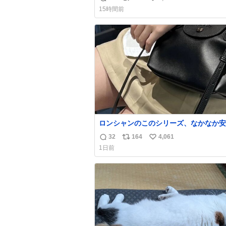
返
リ
い
15時間前
信
ポ
い
数
ス
ね
ト
数
数
ロンシャンのこのシリーズ、なかなか安
らないのにセール価格になってる🖤✨レ
32
164
4,061
返
リ
い
なのが反則級にかわいい。持ってるだけ
1日前
ーデが格上げされる。
信
ポ
い
数
ス
ね
ト
数
数