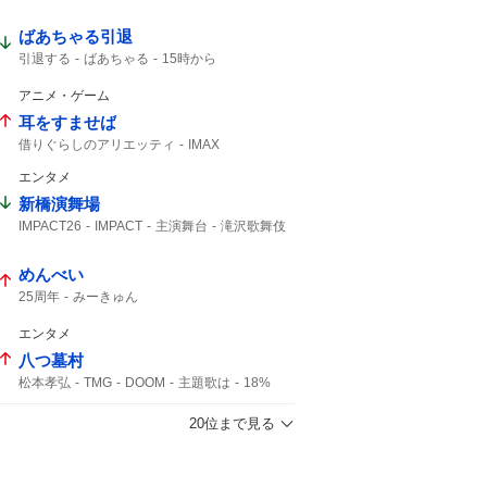
ばあちゃる引退
引退する
ばあちゃる
15時から
アニメ・ゲーム
耳をすませば
借りぐらしのアリエッティ
IMAX
アリエッティ
エンタメ
新橋演舞場
IMPACT26
IMPACT
主演舞台
滝沢歌舞伎
滝沢歌舞伎ZERO
IMP.
演舞場
コメント動画
椿泰我
10月から
めんべい
25周年
みーきゅん
エンタメ
八つ墓村
松本孝弘
TMG
DOOM
主題歌は
18%
B’z
横溝正史
20位まで見る