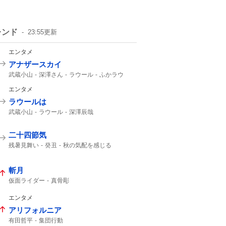
レンド
23:55
更新
エンタメ
アナザースカイ
武蔵小山
深澤さん
ラウール
ふかラウ
Snow Manラウール
どちらかがパリ
エンタメ
ラウールは
武蔵小山
ラウール
深澤辰哉
Snow Manラウール
どちらかがパリ
Snow Man
Snow Manの
Snow
二十四節気
残暑見舞い
癸丑
秋の気配を感じる
暑中見舞い
斬月
仮面ライダー
真骨彫
エンタメ
アリフォルニア
有田哲平
集団行動