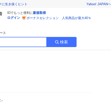
Yahoo! JAPAN
ヘ
トクに生き抜くヒント
IDでもっと便利に
新規取得
ログイン
ボーナスセレクション 人気商品が最大40％
ース
検索
た。