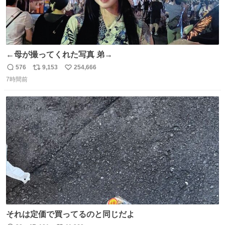
←母が撮ってくれた写真 弟→
576
9,153
254,666
返
リ
い
7時間前
信
ポ
い
数
ス
ね
ト
数
数
それは定価で買ってるのと同じだよ