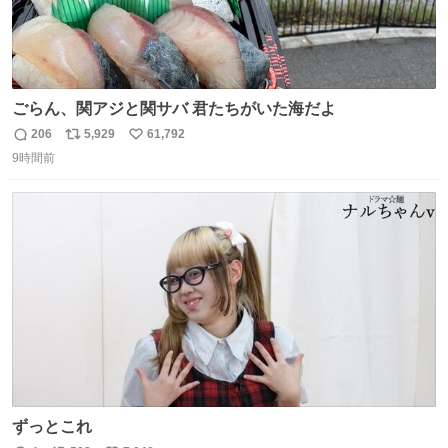
ごらん、関アジと関サバ 君たちがいた海だよ
206
5,929
61,792
返
リ
い
9時間前
信
ポ
い
数
ス
ね
ト
数
数
ずっとこれ