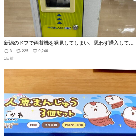
新潟のドフで両替機を発見してしまい、思わず購入してし
まい大阪に発送するイベントが発生
3
225
9,246
返
リ
い
1日前
信
ポ
い
数
ス
ね
ト
数
数