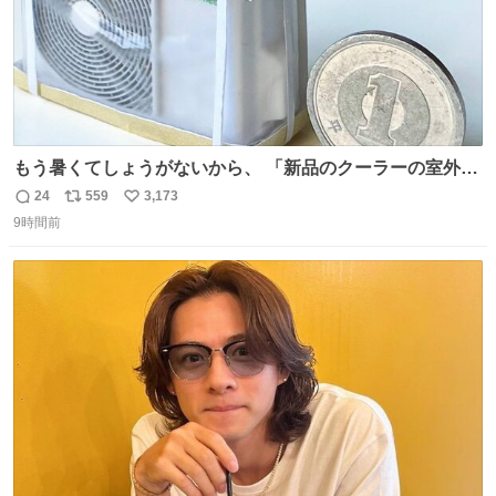
もう暑くてしょうがないから、 「新品のクーラーの室外機
のミニチュア」 でも見ていってよ
24
559
3,173
返
リ
い
9時間前
信
ポ
い
数
ス
ね
ト
数
数