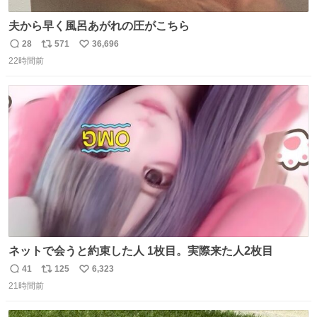
夫から早く風呂あがれの圧がこちら
28
571
36,696
返
リ
い
22時間前
信
ポ
い
数
ス
ね
ト
数
数
ネットで会うと約束した人 1枚目。実際来た人2枚目
41
125
6,323
返
リ
い
21時間前
信
ポ
い
数
ス
ね