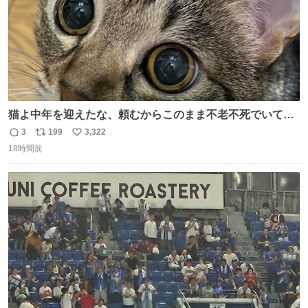
猫よ中年を迎えたな、頼むからこのまま不老不死でいてく
れ…と願ってから、いや人間の家族が死に絶えて猫だけこ
3
199
3,322
返
リ
い
の世に置いていくなんてひどいことはできない…と思って
18時間前
信
ポ
い
から、猫のこの可愛さと愛嬌なら未来永劫ほかの人間に可
数
ス
ね
愛がられて困ることもなかろうなと思ったのでやっぱり猫
ト
数
数
よ不老不死でいてくれ