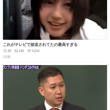
これがテレビで放送されてたの最高すぎる
20
102
3,212
返
リ
い
1日前
信
ポ
い
数
ス
ね
ト
数
数