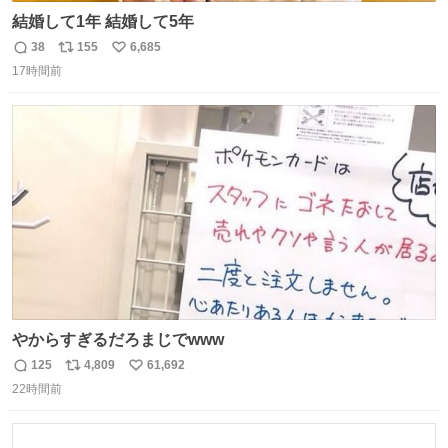
結婚して1年 結婚して5年
38
155
6,685
返
リ
い
17時間前
信
ポ
い
数
ス
ね
ト
数
数
やからすぎるだろまじでwww
125
4,809
61,692
返
リ
い
22時間前
信
ポ
い
数
ス
ね
ト
数