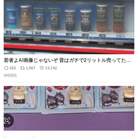
若者よAI画像じゃないぞ 昔はガチで2リットル売ってたん
やでw
422
1,567
13,742
返
リ
い
9時間前
信
ポ
い
数
ス
ね
ト
数
数