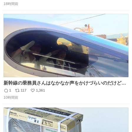
18時間前
信
ポ
い
数
ス
ね
ト
数
数
新幹線の乗務員さんはなかなか声をかけづらいのだけど😅
ルミエールの運転士さん、運転台にカメラマン向けたらお
1
117
1,361
返
リ
い
二人で敬礼🫡✨ 暗くて上手く撮れないなぁ…な顔してた
10時間前
信
ポ
い
ら、わざわざ車外に出て来てくださり✨ 「フリー素材なの
数
ス
ね
で載せて大丈夫です！」と自ら言ってくださる親切気さく
ト
数
数
なS運転士さん感謝