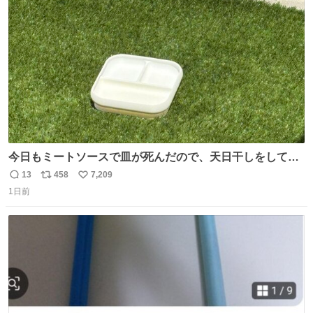
ト
数
数
今日もミートソースで皿が死んだので、天日干しをしてい
ます🍝 ありがとう先人の知恵
13
458
7,209
返
リ
い
1日前
信
ポ
い
数
ス
ね
ト
数
数