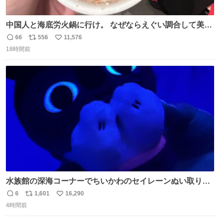
中国人と海底労火鍋に行け。 なぜならえぐい調合して美味
しすぎる ソースを作ってくれるから。
66
556
11,576
返
リ
い
18時間前
信
ポ
い
数
ス
ね
ト
数
数
水族館の深海コーナーでちいかわのセイレーンぬい取り出
したら目光っててビビりました #ちいかわ
6
1,601
16,290
返
リ
い
4時間前
信
ポ
い
数
ス
ね