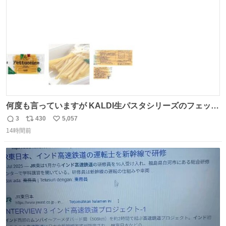
数
何度も言っていますが KALDI生パスタシリーズのフェット
チーネは 真剣(ガチ)で美味いぞ
3
430
5,057
返
リ
い
14時間前
信
ポ
い
数
ス
ね
ト
数
数