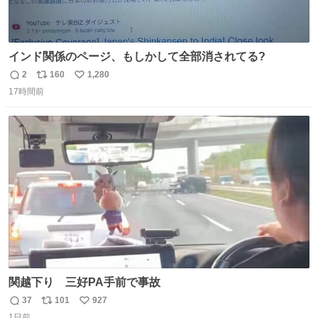
インド関係のページ、もしかして全部消されてる?
2
160
1,280
返
リ
い
17時間前
信
ポ
い
数
ス
ね
ト
数
数
関越下り 三好PA手前で事故
37
101
927
返
リ
い
1日前