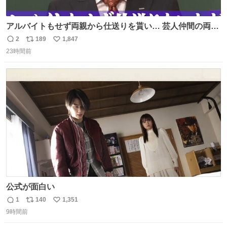
アルバイトもせず両親から仕送りを貰い… 芸人仲間の両親
のスネまでかじる!? ドンデコルテ銀次⚡️ 無料見逃し配信は
2
189
1,847
返
リ
い
こちらから ▶︎abema.go.link/gBLVb ◤しくじり先生
23時間前
信
ポ
い
ABEMAにて毎週最新話無料配信中◢ @10000nabe
数
ス
ね
@akmllube0617
ト
数
数
公式が面白い
1
140
1,351
返
リ
い
9時間前
信
ポ
い
数
ス
ね