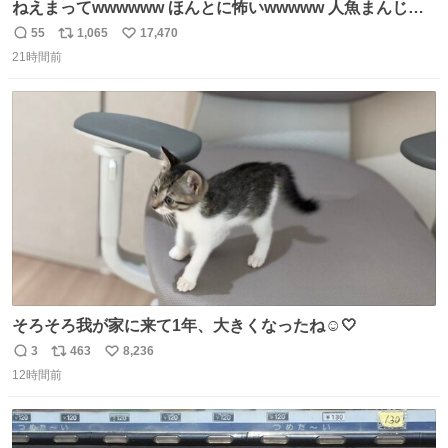
ねえまってwwwwww ほんとに怖いwwwww 人魚まんじゅ
う買ってきたから私も永遠のいのちを…ぐへへ…と思いな
55
1,065
17,470
返
リ
い
がら1つ食べたら 奥歯欠けたんだけど！！！！？？？ しか
21時間前
信
ポ
い
もガッツリ😭 まんじゅうだよ？？？？？？ ガリッて言っ
数
ス
ね
たから何？と思って口から出したら自分の歯wwwwww セ
ト
数
数
イレーンの呪いじゃん😭
そろそろ我が家に来て1年、大きくなったね☺️🤍
3
463
8,236
返
リ
い
12時間前
信
ポ
い
数
ス
ね
ト
数
数