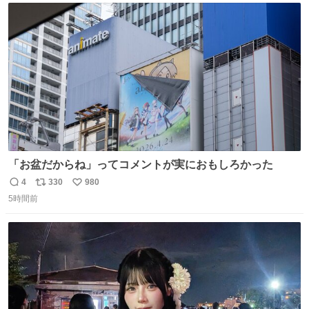
ト
数
数
「お盆だからね」ってコメントが実におもしろかった
4
330
980
返
リ
い
5時間前
信
ポ
い
数
ス
ね
ト
数
数