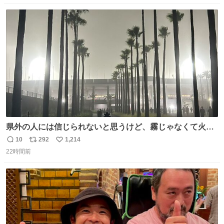
数
ス
ね
ト
数
数
県外の人には信じられないと思うけど、霧じゃなくて火山
灰です🌋 #桜島
10
292
1,214
返
リ
い
22時間前
信
ポ
い
数
ス
ね
ト
数
数