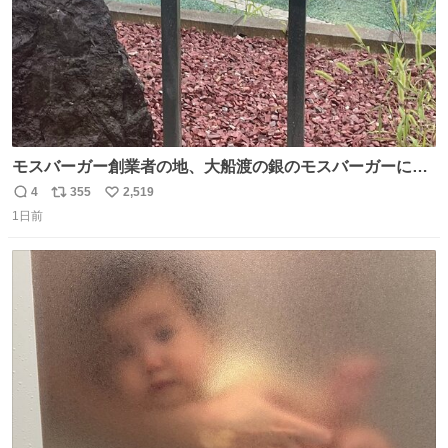
モスバーガー創業者の地、大船渡の銀のモスバーガーに一
礼。
4
355
2,519
返
リ
い
1日前
信
ポ
い
数
ス
ね
ト
数
数