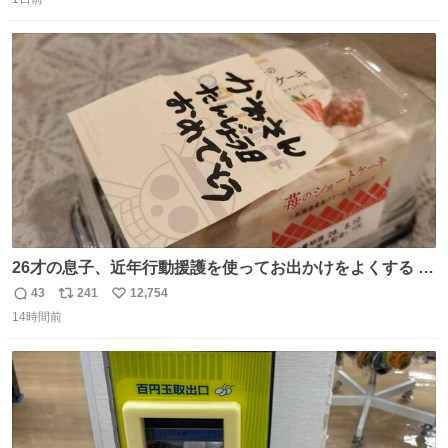
信
ポ
い
数
ス
ね
ト
数
数
26才の息子、近年行動援護を使ってお出かけをよくする 親
との外出はもう嫌らしい。 中身は小学生位なのに小癪な😅
43
241
12,754
返
リ
い
昨日は夜のショッピングモールに行った 先に寝といてよ❗
14時間前
信
ポ
い
と何度も何度も言い残して。 起きたら冷蔵庫に… ああ、こ
数
ス
ね
れ買いに行ってくれたんだ…😭
ト
数
数