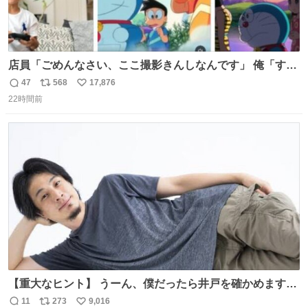
店員「ごめんなさい、ここ撮影きんしなんです」 俺「すみ
ません！すぐ消します」 店員「念のためフォルダから消し
47
568
17,876
返
リ
い
てるところ見せて頂けますか？」 俺「はい…」
22時間前
信
ポ
い
数
ス
ね
ト
数
数
【重大なヒント】 うーん、僕だったら井戸を確かめますけ
どね
11
273
9,016
返
リ
い