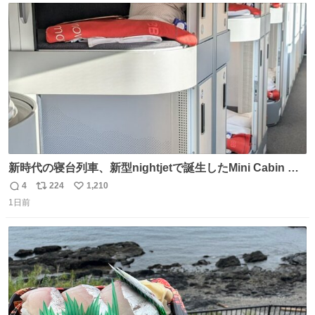
ト
数
数
新時代の寝台列車、新型nightjetで誕生したMini Cabin ま
さに走るカプセルホテルといった感じで、一人旅で利用す
4
224
1,210
返
リ
い
るのにはちょうどいい設備。 他の人も言ってましたが、サ
1日前
信
ポ
い
ンライズの後継に欲しい…
数
ス
ね
ト
数
数