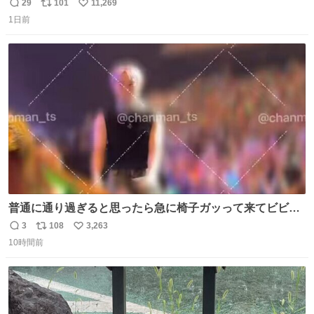
29
101
11,269
返
リ
い
1日前
信
ポ
い
数
ス
ね
ト
数
数
普通に通り過ぎると思ったら急に椅子ガッって来てビビっ
た。そんでまじいい匂い。← #超特急_ESCORT
3
108
3,263
返
リ
い
10時間前
信
ポ
い
数
ス
ね
ト
数
数