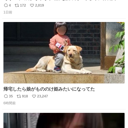
円で作れる知育時計作ってみた！ めっちゃ簡単！ ありがと
4
172
2,019
返
リ
い
う先人！
1日前
信
ポ
い
数
ス
ね
ト
数
数
帰宅したら娘がもののけ姫みたいになってた
35
918
23,247
返
リ
い
6時間前
信
ポ
い
数
ス
ね
ト
数
数