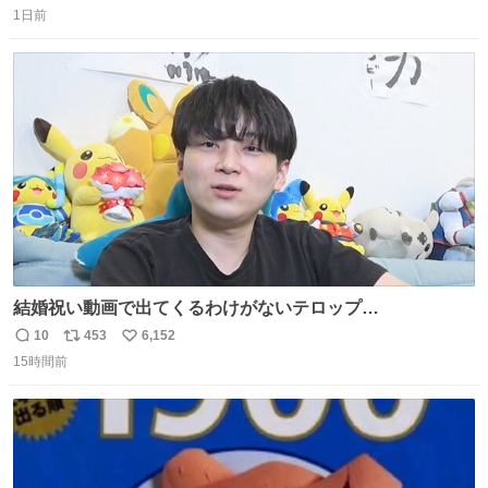
1日前
信
ポ
い
数
ス
ね
ト
数
数
結婚祝い動画で出てくるわけがないテロップ
youtu.be/4pJ7U22AYtw
10
453
6,152
返
リ
い
15時間前
信
ポ
い
数
ス
ね
ト
数
数