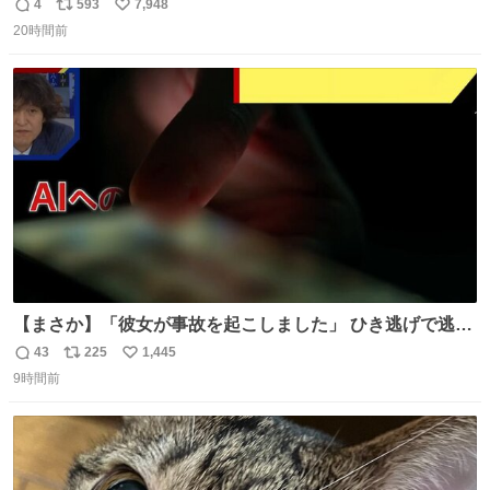
4
593
7,948
返
リ
い
20時間前
信
ポ
い
数
ス
ね
ト
数
数
【まさか】「彼女が事故を起こしました」 ひき逃げで逃走
した男、AIの相談履歴で“ウソ発覚” 警察が男のスマホを押
43
225
1,445
返
リ
い
収して解析すると、出頭する前に事故の詳しい状況やどう
9時間前
信
ポ
い
対応すればいいかをAIに相談していたことがわかった。し
数
ス
ね
かし、AIの回答は「正直に警察に話すように」だった。
ト
数
数