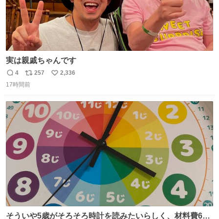
実は親戚ちゃんです
4
257
2,336
返
リ
い
17時間前
信
ポ
い
数
ス
ね
ト
数
数
そういや5歳がそろそろ時計を読みたいらしく、材料費600