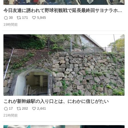
今日友達に誘われて野球初観戦で延長最終回サヨナラホー
ムラン見れたんですけど、これが野球ですか？ 鳥肌止まら
30
171
5,945
返
リ
い
んです笑
19時間前
信
ポ
い
数
ス
ね
ト
数
数
これが新幹線駅の入り口とは、にわかに信じがたい
17
202
2,441
返
リ
い
21時間前
信
ポ
い
数
ス
ね