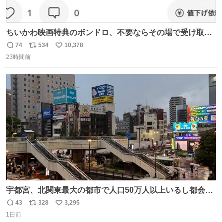
ちいかわ映画特典のボンドロ、不要ならその場で受け取り
辞退すれば良いのに白々しい
74
534
10,378
返
リ
い
23時間前
信
ポ
い
数
ス
ね
ト
数
数
宇都宮、北関東最大の都市で人口50万人以上いるし都会何
だろうなと思っていたら想像以上に都会で興奮した
43
328
3,295
返
リ
い
1日前
信
ポ
い