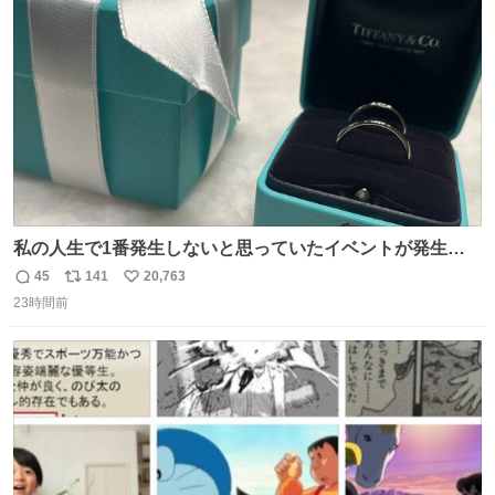
ト
数
数
私の人生で1番発生しないと思っていたイベントが発生し
ました
45
141
20,763
返
リ
い
23時間前
信
ポ
い
数
ス
ね
ト
数
数