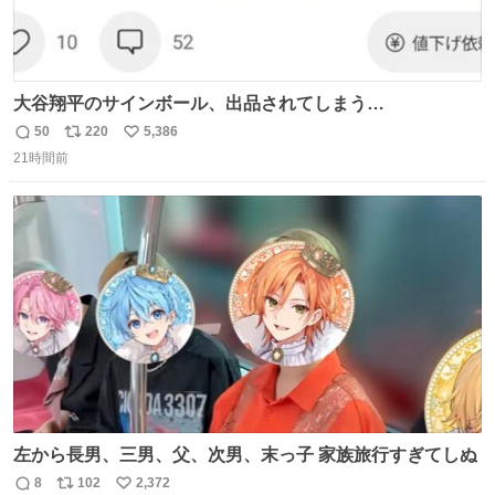
大谷翔平のサインボール、出品されてしまう…
50
220
5,386
返
リ
い
21時間前
信
ポ
い
数
ス
ね
ト
数
数
左から長男、三男、父、次男、末っ子 家族旅行すぎてしぬ
8
102
2,372
返
リ
い