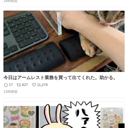
16時間前
信
ポ
い
数
ス
ね
ト
数
数
今日はアームレスト業務を買って出てくれた。助かる。
17
827
11,278
返
リ
い
15時間前
信
ポ
い
数
ス
ね
ト
数
数