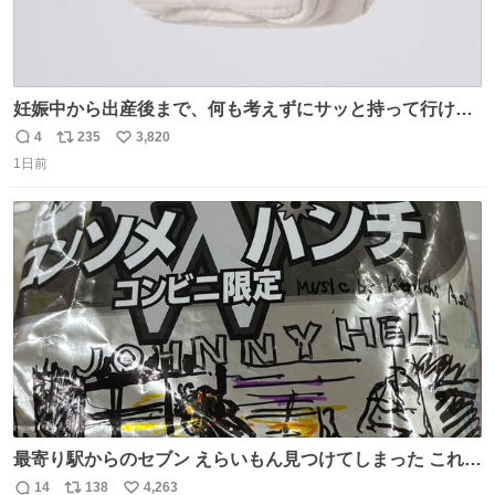
妊娠中から出産後まで、何も考えずにサッと持って行ける
ようなショルダーバッグが欲しいな〜と思っていたのだけ
4
235
3,820
返
リ
い
ど snidelでめちゃくちゃピッタリなものを見つけたので買
1日前
信
ポ
い
った！✨ スマホと小物とペットボトルが入るの最高すぎる
数
ス
ね
🥹 しかもスマホ入れ独立してるしファスナーない！地味に
ト
数
数
嬉しいやつ！！！
最寄り駅からのセブン えらいもん見つけてしまった これ売
ってくれへんかな… #浅井健一 #ポテチ #ロックの名盤
14
138
4,263