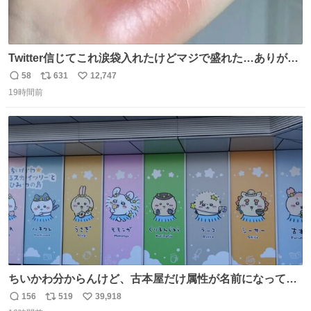
Twitter信じてこれ涙袋入れたけどマジで盛れた…ありがと
う…
58
631
12,747
返
リ
い
19時間前
信
ポ
い
数
ス
ね
ト
数
数
ちいかわ分からんけど、古本屋だけ属性が名前になってる
のはどういうこと？
156
519
39,918
返
リ
い