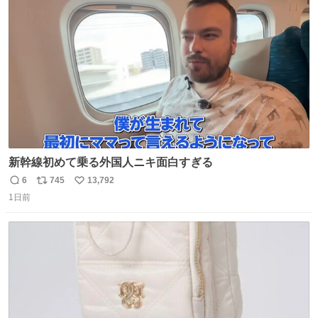
ト
数
数
新幹線初めて乗る外国人ニキ面白すぎる
6
745
13,792
返
リ
い
1日前
信
ポ
い
数
ス
ね
ト
数
数