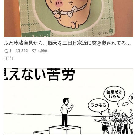
ふと冷蔵庫見たら、脳天を三日月宗近に突き刺されてるく
りまんじゅうパイセンが
1
392
4,996
返
リ
い
1日前
信
ポ
い
数
ス
ね
ト
数
数