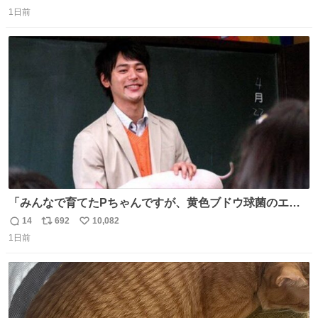
返
リ
い
1日前
信
ポ
い
数
ス
ね
ト
数
数
「みんなで育てたPちゃんですが、黄色ブドウ球菌のエン
テロトキシン（耐熱性毒素）が検出されたので、議論する
14
692
10,082
返
リ
い
までもなく処分が決まりました」
1日前
信
ポ
い
数
ス
ね
ト
数
数