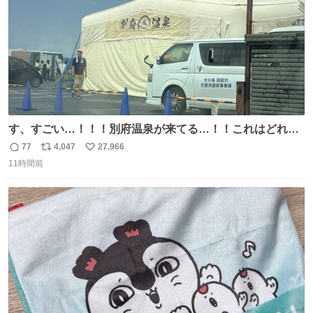
す、すごい…！！！別府温泉が来てる…！！これはどれぐ
らい待つんだろう…
77
4,047
27,966
返
リ
い
11時間前
信
ポ
い
数
ス
ね
ト
数
数