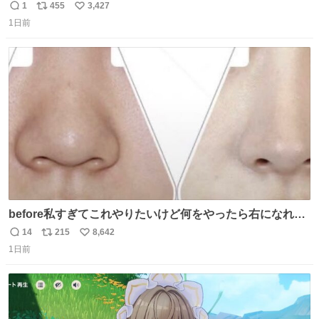
1
455
3,427
返
リ
い
1日前
信
ポ
い
数
ス
ね
ト
数
数
before私すぎてこれやりたいけど何をやったら右になれる
の
14
215
8,642
返
リ
い
1日前
信
ポ
い
数
ス
ね
ト
数
数