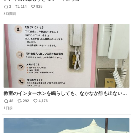
2
114
925
返
リ
い
8時間前
信
ポ
い
数
ス
ね
ト
数
数
教室のインターホンを鳴らしても、なかなか誰も出ないこ
とがあります…。 もしかすると「電話の出方」に困ってい
48
292
4,176
返
リ
い
るのかもしれません。 そこで「何を話せばいいか」が見え
1日前
信
ポ
い
る手引きを用意して、安心して電話に出られるようにしま
数
ス
ね
す。 インターホンの応対も大切なコミュニケーションの学
ト
数
数
びです。