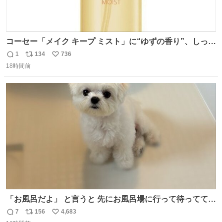
コーセー「メイク キープ ミスト」に“ゆずの香り”、しっと
りツヤ肌叶う保湿タイプ - fashion-press.net/news/148945
1
134
736
返
リ
い
18時間前
信
ポ
い
数
ス
ね
ト
数
数
「お風呂だよ」 と言うと 先にお風呂場に行って待っててく
れる 賢いライス
7
156
4,683
返
リ
い