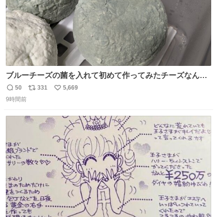
ブルーチーズの菌を入れて初めて作ってみたチーズなんだ
けど 本能でちょっとヤバいと思っちゃう見た目だな
50
331
5,669
返
リ
い
9時間前
信
ポ
い
数
ス
ね
ト
数
数