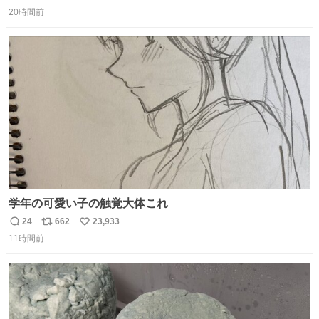
返
リ
い
20時間前
信
ポ
い
数
ス
ね
ト
数
数
学年の可愛い子の触覚大体これ
24
662
23,933
返
リ
い
11時間前
信
ポ
い
数
ス
ね
ト
数
数