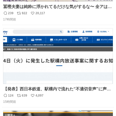
冨樫夫妻は純粋に浮かれてるだけな気がするな〜 全アはこ
こに自分の市場価値的なものを上乗せするので、 すっぴん
239
922
20,117
返
リ
い
＆寝起きのボサボサ頭でも「今日も可愛いね」が止まらな
17時間前
信
ポ
い
い。放っておくと永遠に髪撫でてきて作業進まない()
数
ス
ね
156cm40kg、年中日焼け止めとお友達の私より綺麗な手や
ト
数
数
めてもろて とか言う
【発表】西日本鉄道、駅構内で流れた“不適切音声”に声明
「被害届も検討」 news.livedoor.com/article/detail… 4日
124
639
4,097
返
リ
い
に西鉄福岡（天神）駅および薬院駅で発生した駅構内放送
15時間前
信
ポ
い
事案について声明を公表した。「第三者によって駅構内放
数
ス
ね
送設備に外部から不正に音声が流された可能性も含めて確
ト
数