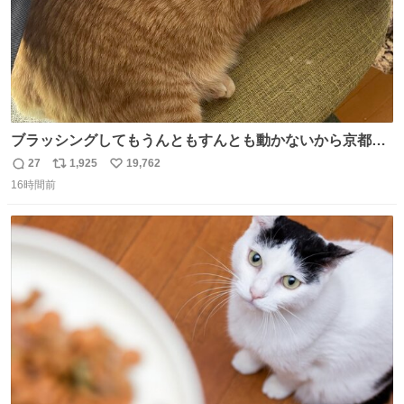
ブラッシングしてもうんともすんとも動かないから京都の
寺にある庭みたいになってる
27
1,925
19,762
返
リ
い
16時間前
信
ポ
い
数
ス
ね
ト
数
数