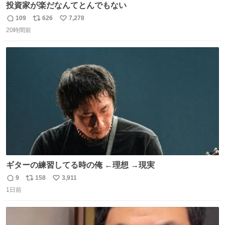
投資家が楽だなんてとんでもない
109
626
7,278
返
リ
い
20時間前
信
ポ
い
数
ス
ね
ト
数
数
ギターの練習してる時の俺 ←理想 →現実
9
158
3,911
返
リ
い
1日前
信
ポ
い
数
ス
ね
ト
数
数