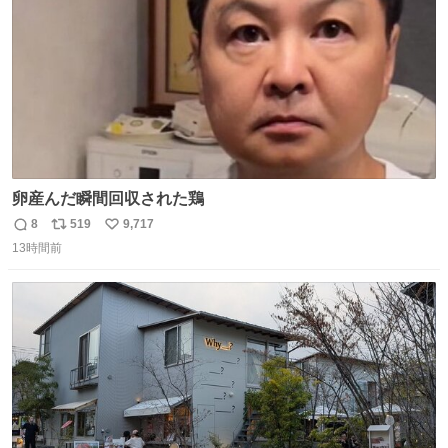
卵産んだ瞬間回収された鶏
8
519
9,717
返
リ
い
13時間前
信
ポ
い
数
ス
ね
ト
数
数