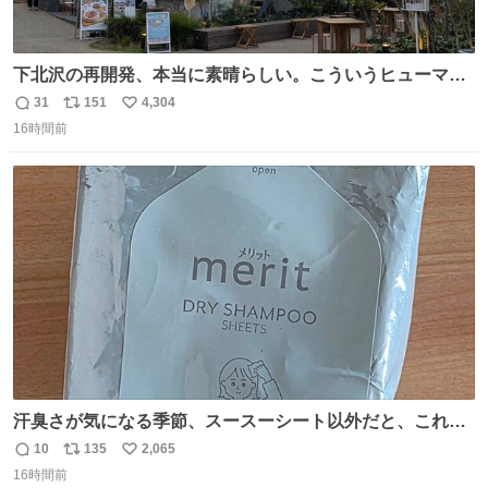
下北沢の再開発、本当に素晴らしい。こういうヒューマン
スケールの開発がいいんだよ。
31
151
4,304
返
リ
い
16時間前
信
ポ
い
数
ス
ね
ト
数
数
汗臭さが気になる季節、スースーシート以外だと、これが
とにかくスッキリする。2年くらい前に #生活は踊る で紹
10
135
2,065
返
リ
い
介したやつ。おじさんにもおばさんにもオススメだ。ドラ
16時間前
信
ポ
い