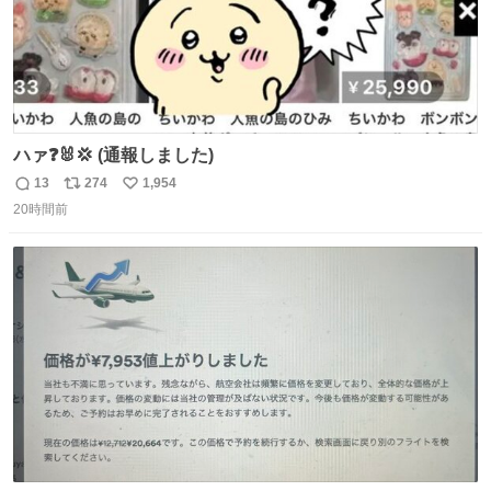
ハァ❓🐰💢 (通報しました)
13
274
1,954
返
リ
い
20時間前
信
ポ
い
数
ス
ね
ト
数
数