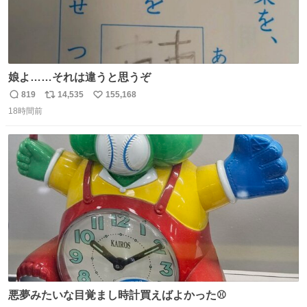
娘よ……それは違うと思うぞ
819
14,535
155,168
返
リ
い
18時間前
信
ポ
い
数
ス
ね
ト
数
数
悪夢みたいな目覚まし時計買えばよかった⚾