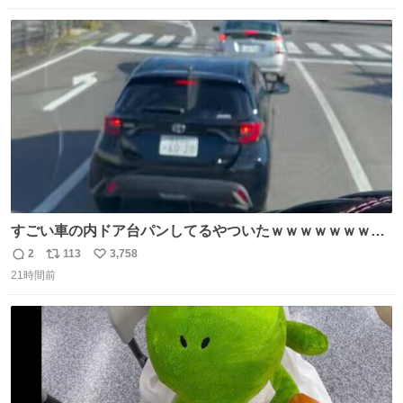
ストに売ってるぞ。ドライシャンプーって書いてあるけど
数
ス
ね
汗拭きシートみたいなもの。耳裏襟足首筋がんがん拭いて
ト
数
数
汗臭不安を解消。
すごい車の内ドア台パンしてるやついたｗｗｗｗｗｗｗｗ
ｗｗｗｗｗｗ
2
113
3,758
返
リ
い
21時間前
信
ポ
い
数
ス
ね
ト
数
数