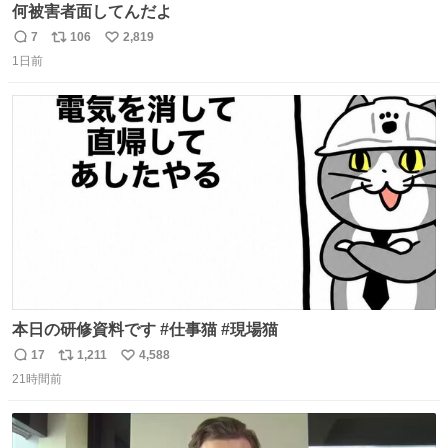
何被害者面してんだよ
7
106
2,819
返
リ
い
1日前
信
ポ
い
数
ス
ね
ト
数
数
本日の研修資料です #仕事猫 #現場猫
17
1,211
4,588
返
リ
い
21時間前
信
ポ
い
数
ス
ね
ト
数