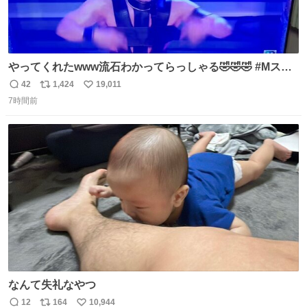
やってくれたwww流石わかってらっしゃる🤣🤣🤣 #Mステ
#西川貴教
42
1,424
19,011
返
リ
い
7時間前
信
ポ
い
数
ス
ね
ト
数
数
なんて失礼なやつ
12
164
10,944