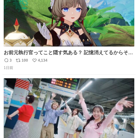
お前元執行官ってこと隠す気ある？ 記憶消えてるからそん
な考えに至らないだろうけどさ…
3
100
4,134
返
リ
い
1日前
信
ポ
い
数
ス
ね
ト
数
数