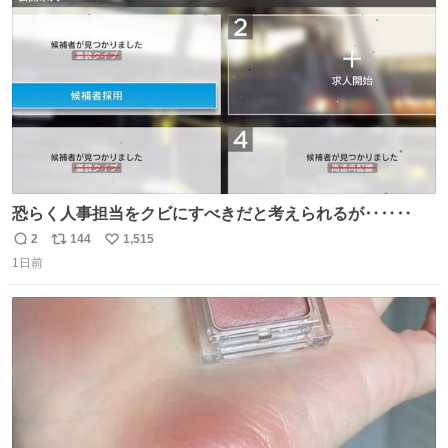
数
認を実施」と説明した。
恐らく人事担当をクビにすべきだと考えられるが‥‥‥
2
144
1,515
返
リ
い
1日前
信
ポ
い
数
ス
ね
ト
数
数