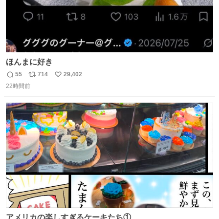
ほんまに好き
55
714
29,402
返
リ
い
22時間前
信
ポ
い
数
ス
ね
ト
数
数
アメリカの楽しすぎるケーキたち①