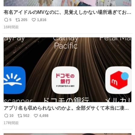
有名アイドルのMVなのに、見覚えしかない場所過ぎておも
ろいな
5
205
1,816
返
リ
い
16時間前
信
ポ
い
数
ス
ね
ト
数
数
アプリ名も収められないのかよ。全部ダサくて本当に凄
い。 https://t.co/LemyLGyVkR
10
502
4,498
返
リ
い
17時間前
信
ポ
い
数
ス
ね