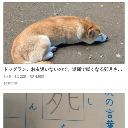
数
ス
ね
ト
数
数
ドッグラン。お友達いないので、退屈で眠くなる卯月さ
ん。 #柴犬卯月
9
228
4,983
返
リ
い
14時間前
信
ポ
い
数
ス
ね
ト
数
数