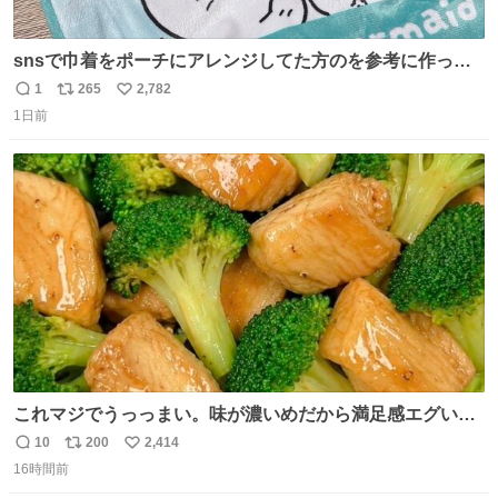
snsで巾着をポーチにアレンジしてた方のを参考に作って
みました🧵 裁縫は得意でないので、ザクザクの目測で縫い
1
265
2,782
返
リ
い
ましたので悪しからず🙏🏻 裏地は人魚のウロコ風な柄にし
1日前
信
ポ
い
てみたらめっちゃ良き☺️ 島二郎とちいかわチャームもお気
数
ス
ね
に入り⭐️
ト
数
数
これマジでうっっまい。味が濃いめだから満足感エグいし
1週間で3キロ痩せた😭
10
200
2,414
返
リ
い
16時間前
信
ポ
い