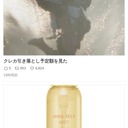
数
クレカ引き落とし予定額を見た
5
453
4,924
返
リ
い
18時間前
信
ポ
い
数
ス
ね
ト
数
数