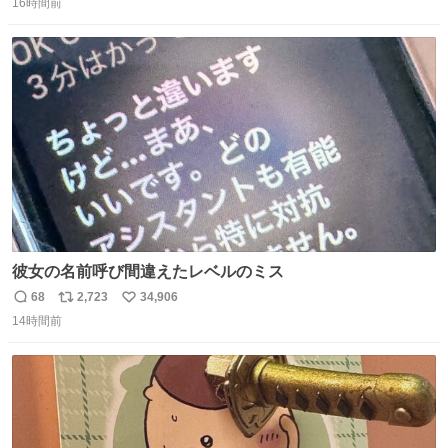
16時間前
信
ポ
い
数
ス
ね
ト
数
数
彼女の名前呼び間違えたレベルのミス
68
2,723
34,906
返
リ
い
14時間前
信
ポ
い
数
ス
ね
ト
数
数