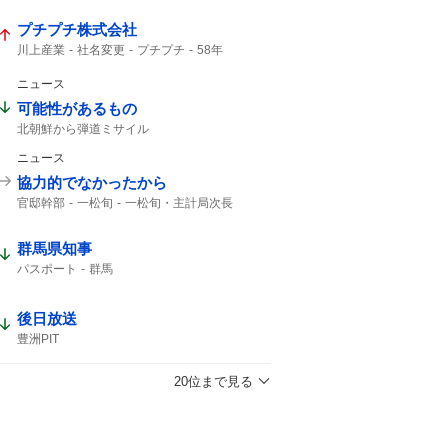
プチプチ株式会社
川上産業
社名変更
プチプチ
58年
ニュース
可能性があるもの
北朝鮮から弾道ミサイル
弾道ミサイルの可能性
北朝鮮から
ニュース
日本周辺
北朝鮮が弾道ミサイル
落下した
弾道ミサイル
防衛省
ミサイル
協力的でなかったから
官邸幹部
一松旬
一松旬・主計局次長
財務官僚
強い意向
群馬県知事
パスポート
群馬
後日放送
豊洲PIT
20位まで見る