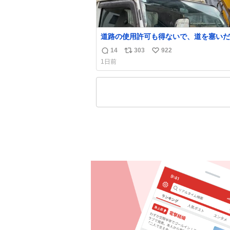
道路の使用許可も得ないで、道を塞いだ
解体作業してる。 写真を撮ろうとした
14
303
922
返
リ
い
手に写真撮るな馬鹿野郎」と罵倒される
1日前
ど。
信
ポ
い
数
ス
ね
ト
数
数