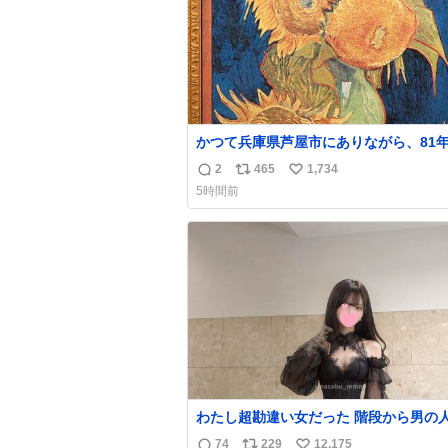
かつて兵庫県芦屋市にありながら、81
きょう、8月6日の阪神大空襲の折に残
2
465
1,734
返
リ
い
ら焼失した、 #ゴッホ の幻の「 #ヒマ
5時間前
」。 当館は、東京都にある武者小路実篤記念
信
ポ
い
館にご協力いただき、当時発行されたカ
数
ス
ね
印刷画集より陶板で原寸大に再現し、20
ト
数
より展示しています。 #大塚国際美術館
数
わたし超勘違い女だった 階段から男の人が降
りて来てたんだけど この格好の女が立
74
229
12,175