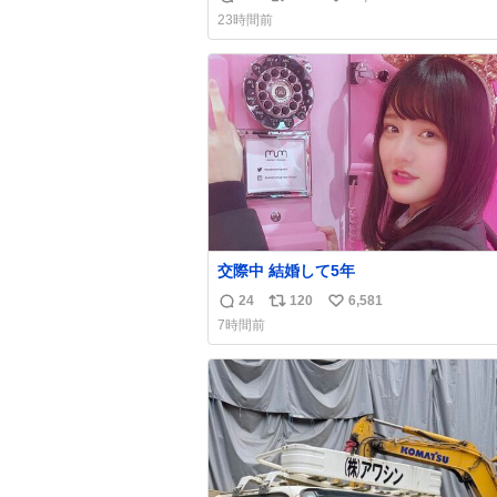
返
リ
い
ら一回は足が止まるでしょ？普通。降り
23時間前
たのは仕事帰りっぽい男の人で、足取り
信
ポ
い
うに歩いてて見るからに異変を感じたん
数
ス
ね
ど
ト
数
数
交際中 結婚して5年
24
120
6,581
返
リ
い
7時間前
信
ポ
い
数
ス
ね
ト
数
数