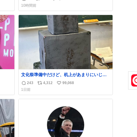
返
リ
い
てき
ペで連れてるママがいるのだけども 女の子ず
10時間前
重そ
っとママの側から離れない…⁉️ 手を繋がなくて
信
ポ
い
だけ
もうろちょろしないしママが歩いたらピクミ
数
ス
ね
ンみたいにﾄﾃﾄﾃついてってるし逃走しないし
ト
数
脱走しないし逃げないし走ら文字数
数
文化祭準備中だけど、机上があまりにいじめ
っぽすぎる
243
4,312
99,068
返
リ
い
1日前
信
ポ
い
数
ス
ね
ト
数
数