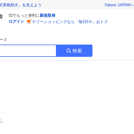
Yahoo! JAPAN
ヘ
災害救助犬」を支えよう
IDでもっと便利に
新規取得
ログイン
ヤフーショッピングなら「毎日5％」おトク
ース
検索
た。