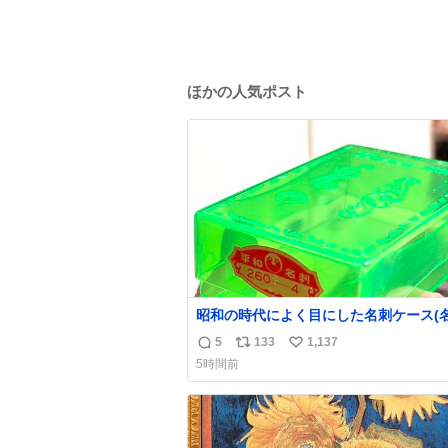
ほかの人気ポスト
昭和の時代によく目にした名刺ケース(
作るとこれに入れて渡された)はウラン
5
133
1,137
返
リ
い
のような綺麗な発色なので、子供たちの
5時間前
入れとして二次利用されていましたとさ
信
ポ
い
数
ス
ね
ト
数
数