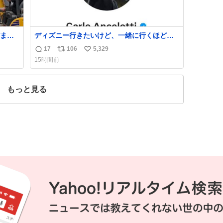
まま
ディズニー行きたいけど、一緒に行くほど仲
ら「勝
のいい友達が居ない… ほんでこれ
17
106
5,329
返
リ
い
な
15時間前
信
ポ
い
数
ス
ね
ト
数
もっと見る
数