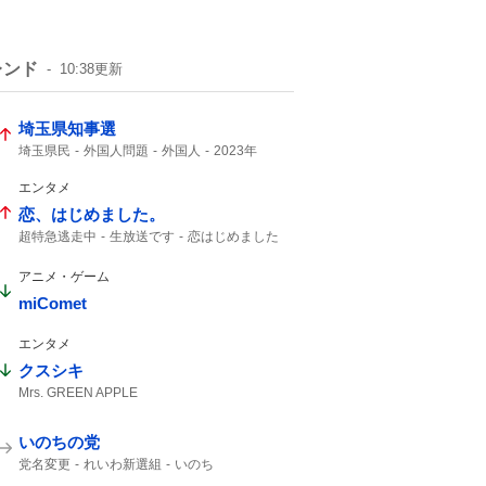
レンド
10:38
更新
埼玉県知事選
埼玉県民
外国人問題
外国人
2023年
医療センター
埼玉県知事
クルド人
エンタメ
恋、はじめました。
超特急逃走中
生放送です
恋はじめました
ジャケ写
もうこれ以上
クックパッド
アニメ・ゲーム
miComet
エンタメ
クスシキ
Mrs. GREEN APPLE
いのちの党
党名変更
れいわ新選組
いのち