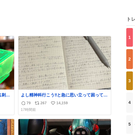
ト
1
2
3
名刺を
よし精神科行こう‼️と急に思い立って困ってる
ガラス
こと書き出してたらペン止まらなくなってす
4
79
267
14,159
返
リ
い
宝物
ごい勢いで埋まってワロタ
17時間前
。
信
ポ
い
数
ス
ね
5
ト
数
数