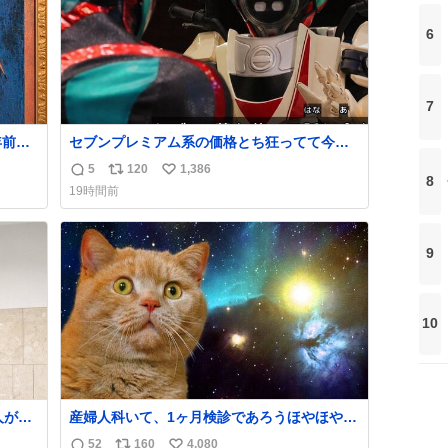
6
7
年前の
セブンプレミアム系の価格とち狂ってて今こ
念なが
れ
5
120
1,386
返
リ
い
ワリ
8
19時間前
信
ポ
い
ラー
数
ス
ね
14年
ト
数
9
数
10
産婦人科いて、1ヶ月検診であろうほやほや赤
ってた
ちゃん👩‍🍼と推定2,3歳の女の子👧🏻をワンオ
52
160
4,080