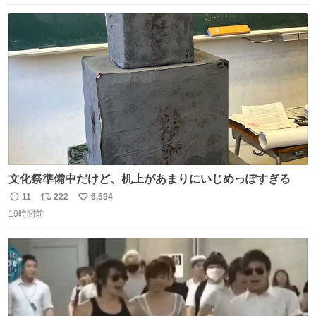
数
ス
ね
ト
数
数
文化祭準備中だけど、机上があまりにいじめっぽすぎる
11
222
6,594
返
リ
い
19時間前
信
ポ
い
数
ス
ね
ト
数
数