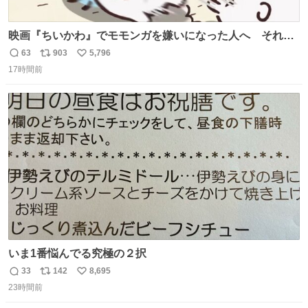
映画『ちいかわ』でモモンガを嫌いになった人へ それで
も愛される理由と可能性 kai-you.net/article/96186 『映画
63
903
5,796
返
リ
い
ちいかわ 人魚の島のひみつ』を3回観て、原作も追ってい
17時間前
信
ポ
い
る筆者が、モモンガの名誉回復を試みようとする記事で
数
ス
ね
す。ちいかわ初心者向けです🖊
ト
数
数
いま1番悩んでる究極の２択
33
142
8,695
返
リ
い
23時間前
信
ポ
い
数
ス
ね