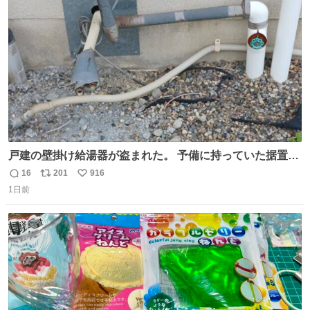
す。 #令和８年熊本地震 #京都府警察
ト
数
数
戸建の壁掛け給湯器が盗まれた。 予備に持っていた据置給
湯器があったのでガスやさんに設置してもらった。 工事費
16
201
916
返
リ
い
9万円。 痛い出費。 防犯カメラ設置した。 物騒な時代にな
1日前
信
ポ
い
ったな。 昔は給湯器盗むとか聞いたことなかったな。
数
ス
ね
ト
数
数