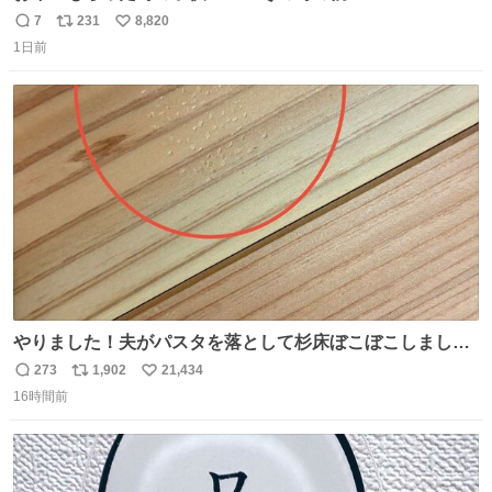
7
231
8,820
返
リ
い
1日前
信
ポ
い
数
ス
ね
ト
数
数
やりました！夫がパスタを落として杉床ぼこぼこしまし
た！よかったーーー！ファーストぼこぼこ自分じゃなく
273
1,902
21,434
返
リ
い
て！これで第二波いつでもいけます！！！✌️いやーほっと
16時間前
信
ポ
い
した！ 杉床を採用しようとしている方々へ忠告です。杉床
数
ス
ね
は乾燥パスタに負けます。豆腐くらいやわやわです。
ト
数
数