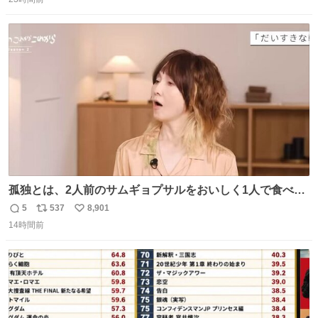
信
ポ
い
数
ス
ね
ト
数
数
孤独とは、2人前のサムギョプサルをおいしく1人で食べる
ことである←好きすぎる
5
537
8,901
返
リ
い
14時間前
信
ポ
い
数
ス
ね
ト
数
数