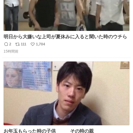
明日から大嫌いな上司が夏休みに入ると聞いた時のウチら
2
111
1,704
返
リ
い
15時間前
信
ポ
い
数
ス
ね
ト
数
数
お年玉もらった時の子供 その時の親