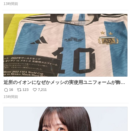
込んだおやつを所定の場所に置くなどしている。
13時間前
信
ポ
い
数
ス
ね
ト
数
数
近所のイオンになぜかメッシの実使用ユニフォームが飾っ
てあっておもろい
16
123
7,211
返
リ
い
15時間前
信
ポ
い
数
ス
ね
ト
数
数