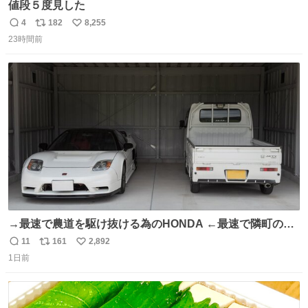
値段５度見した
4
182
8,255
返
リ
い
23時間前
信
ポ
い
数
ス
ね
ト
数
数
→最速で農道を駆け抜ける為のHONDA ←最速で隣町の集
会所に行く為のHONDA
11
161
2,892
返
リ
い
1日前
信
ポ
い
数
ス
ね
ト
数
数