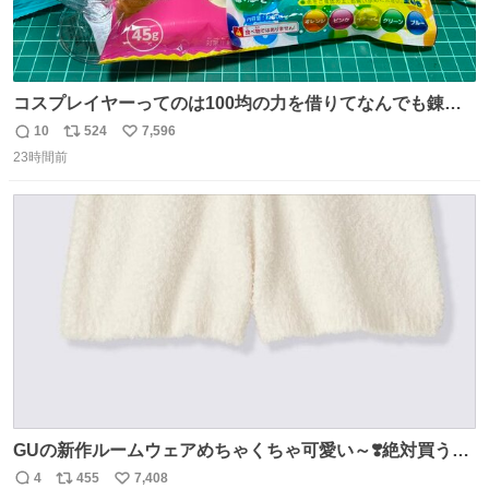
コスプレイヤーってのは100均の力を借りてなんでも錬成
できるんですよねビフォーアフター
10
524
7,596
返
リ
い
23時間前
信
ポ
い
数
ス
ね
ト
数
数
GUの新作ルームウェアめちゃくちゃ可愛い～❣️絶対買うぞ
🪿🤍 9月下旬発売🪄
4
455
7,408
返
リ
い