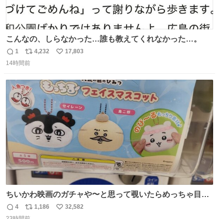
こんなの、しらなかった…誰も教えてくれなかった…。
1
4,232
17,803
返
リ
い
14時間前
信
ポ
い
数
ス
ね
ト
数
数
ちいかわ映画のガチャや〜と思って覗いたらめっちゃ目合
って気まずい
4
1,186
32,582
返
リ
い
23時間前