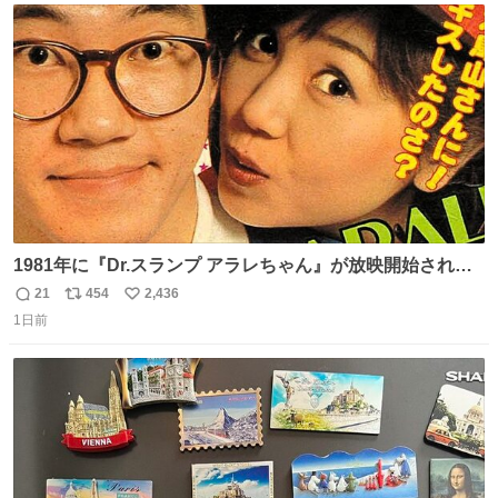
ト
数
数
1981年に『Dr.スランプ アラレちゃん』が放映開始された
直後の鳥山明さんと、小山茉美さんです。
21
454
2,436
返
リ
い
1日前
信
ポ
い
数
ス
ね
ト
数
数