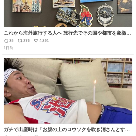
これから海外旅行する人へ 旅行先でその国や都市を象徴す
る マグネットを買って欲しい。 僕は交換留学してた1年間
35
276
4,391
返
リ
い
で20カ国回ったけど、旅行先で必ずマグネットを買い、今
1日前
信
ポ
い
は家の冷蔵庫に貼ってる。 交換留学が終わって1年経つけ
数
ス
ね
どそれぞれのマグネットを見る度に旅の思い出が鮮明によ
ト
数
数
みがえります。
ガチで出産時は「お腹の上のロウソクを吹き消さんとする