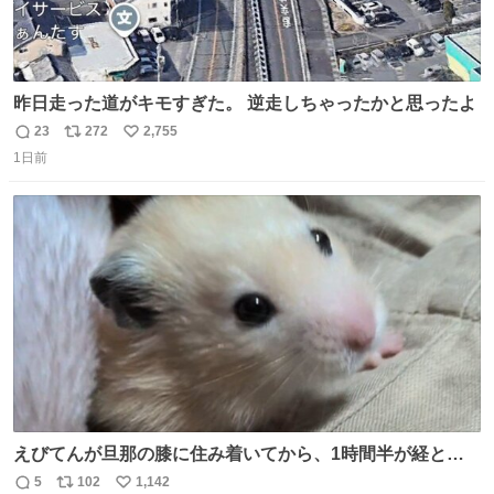
昨日走った道がキモすぎた。 逆走しちゃったかと思ったよ
23
272
2,755
返
リ
い
1日前
信
ポ
い
数
ス
ね
ト
数
数
えびてんが旦那の膝に住み着いてから、1時間半が経とう
としている。 えびてんはもう永住の意を固めており、持ち
5
102
1,142
返
リ
い