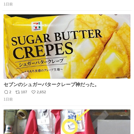
1日前
信
ポ
い
数
ス
ね
ト
数
数
セブンのシュガーバタークレープ神だった。
2
107
2,652
返
リ
い
1日前
信
ポ
い
数
ス
ね
ト
数
数