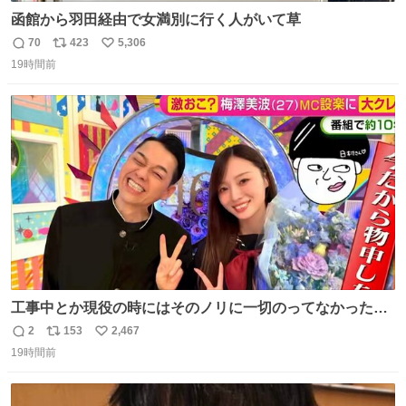
函館から羽田経由で女満別に行く人がいて草
70
423
5,306
返
リ
い
19時間前
信
ポ
い
数
ス
ね
ト
数
数
工事中とか現役の時にはそのノリに一切のってなかった1
番の「設楽の女」が卒業して頭角を現しはじめてて大好き
2
153
2,467
返
リ
い
🥲🥲 設楽さんの返しも良い🥲 #梅澤美波
19時間前
信
ポ
い
数
ス
ね
ト
数