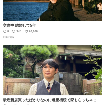
交際中 結婚して5年
8
346
20,160
返
リ
い
16時間前
信
ポ
い
数
ス
ね
ト
数
数
最近新居買ったばかりなのに遺産相続で家もらっちゃった