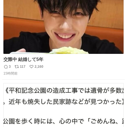
数
交際中 結婚して5年
3
117
2,160
返
リ
い
15時間前
信
ポ
い
数
ス
ね
ト
数
数