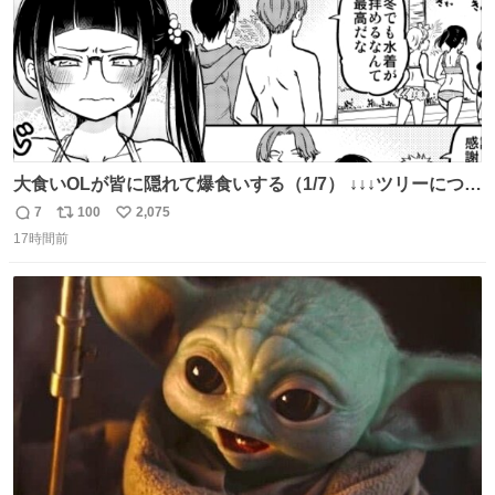
大食いOLが皆に隠れて爆食いする（1/7） ↓↓↓ツリーにつづ
く！
7
100
2,075
返
リ
い
17時間前
信
ポ
い
数
ス
ね
ト
数
数