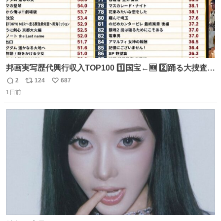
邦画実写歴代興行収入TOP100 1️⃣国宝←🆕 2️⃣踊る大捜査線
THE MOVIE2 3️⃣南極物語 4️⃣踊る大捜査線 THE MOVIE 5️⃣
2
124
687
返
リ
い
子猫物語 6️⃣劇場版コード・ブルー 7️⃣天と地と 8️⃣永遠の0
1日前
信
ポ
い
9️⃣ROOKIES-卒業- 🔟世界の中心で、愛をさけぶ … 44位 ほ
数
ス
ね
どなく、お別れです←🆕 … 60位 キングダム 魂の決戦←🆕
ト
数
数