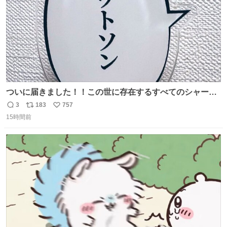
ついに届きました！！この世に存在するすべてのシャーロ
ック・ホームズに「ワトソン」と喋ってもらうためのアク
3
183
757
返
リ
い
スタです！！！
15時間前
信
ポ
い
数
ス
ね
ト
数
数