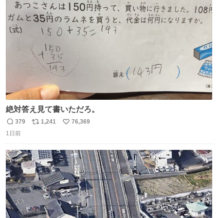
ト
数
数
絶対答え見て書いただろ。
379
1,241
76,369
返
リ
い
1日前
信
ポ
い
数
ス
ね
ト
数
数