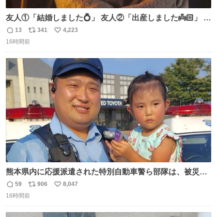
友人①「結婚しました💍」 友人②「出産しました👼🏻」 友
人③「マイホーム建てました🏡」 私「パトゥ」
13
341
4,223
返
リ
い
16時間前
信
ポ
い
数
ス
ね
ト
数
数
熊本県内に応援派遣された特別自動車警ら部隊は、被災場
所のみならず、避難所も回りながらパトロールを行ってい
59
906
8,047
返
リ
い
ます。写真は、京都府警察の特別自動車警ら部隊が、上益
16時間前
信
ポ
い
城郡御船町内で避難している方々と交流している様子で
数
ス
ね