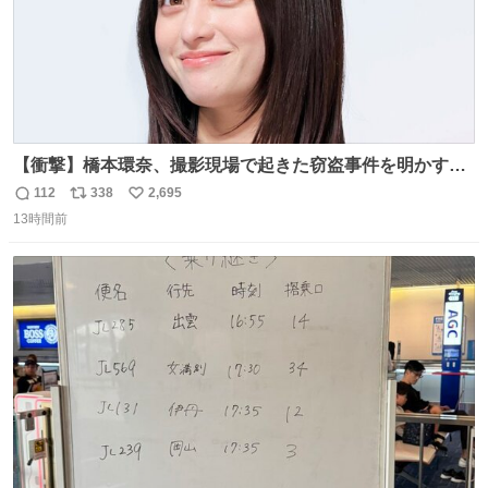
【衝撃】橋本環奈、撮影現場で起きた窃盗事件を明かす
「警察が来てました」 news.livedoor.com/article/detail…
112
338
2,695
返
リ
い
橋本は「撮影現場で照明さんのケーブルが盗まれて…。廃
13時間前
信
ポ
い
工場とかで撮影してたんですけど。警察が来てました」と
数
ス
ね
述懐。専門家も「銅の価値が上がってるんですよね…」と
ト
数
数
反応した。