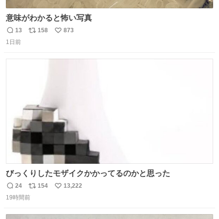
意味がわかると怖い写真
13
158
873
返
リ
い
1日前
信
ポ
い
数
ス
ね
ト
数
数
びっくりしたモザイクかかってるのかと思った
24
154
13,222
返
リ
い
19時間前
信
ポ
い
数
ス
ね