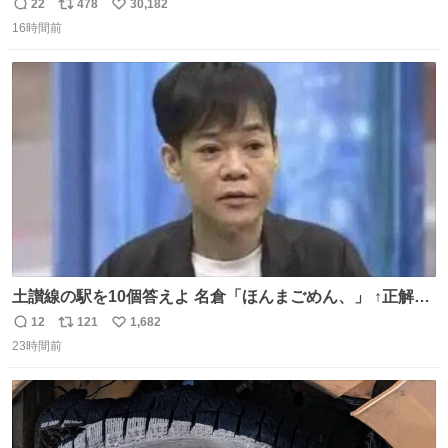
長男
22
478
30,182
返
リ
い
16時間前
信
ポ
い
数
ス
ね
ト
数
数
土讃線の駅を10個答えよ 名倉「ほんまごめん、」 ↑正解
（御免駅）
12
121
1,682
返
リ
い
23時間前
信
ポ
い
数
ス
ね
ト
数
数