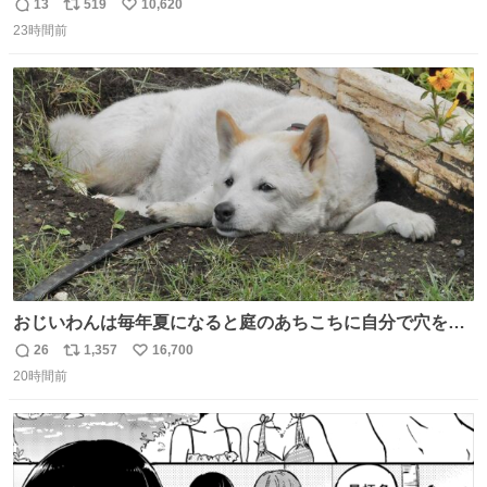
サンシャイン池崎」だったし、お産後の股裂け状態でのト
13
519
10,620
返
リ
い
イレは「とにかく明るい安村の体勢」が1番楽
23時間前
信
ポ
い
数
ス
ね
ト
数
数
おじいわんは毎年夏になると庭のあちこちに自分で穴を掘
って涼んでた。 たまにうさぎ氏がちゃっかり中に入る事も
26
1,357
16,700
返
リ
い
あったが、退かさず怒らず保護者のようにただ見ていた。
20時間前
信
ポ
い
数
ス
ね
ト
数
数