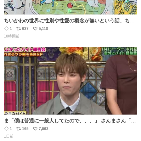
ちいかわの世界に性別や性愛の概念が無いという話、ちい
かわタロットでも恋人・女帝・女教皇あたりは性別を意識
1
637
5,118
返
リ
い
させないように描かれてるんだよね。かなり徹底している
10時間前
信
ポ
い
印象。
数
ス
ね
ト
数
数
ま「僕は普通に一般人してたので、、、」 さんまさん「チ
ンパンジー⁉️」 しぬwwwwwwwwwwwwwwwwwwwww
1
165
7,663
返
リ
い
1日前
信
ポ
い