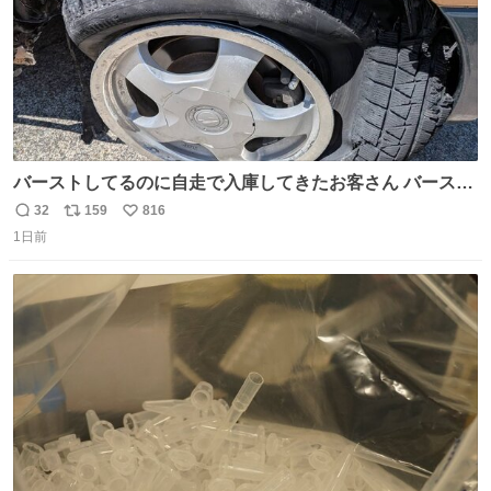
バーストしてるのに自走で入庫してきたお客さん バースト
したならその場で動かないで助け呼んで下さい😰 保険にロ
32
159
816
返
リ
い
ードサービス付いてて金銭負担も無いんですから これで走
1日前
信
ポ
い
ると、壊さなくていい所まで壊しちゃいますから 実際、外
数
ス
ね
装ダメージ、ABSセンサ断線、ブレーキホースも傷入っち
ト
数
数
ゃってます…