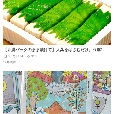
【豆腐パックのまま漬けて】大葉をはさむだけ。豆腐1
丁、秒でなくなる 豆腐に大葉をはさんで、めんつゆに漬け
3
134
913
返
リ
い
るだけ。冷蔵庫で置くだけで味がしみ込み、さっぱりなの
19時間前
信
ポ
い
に満足感のある一品に。火を使わず5分で仕込める、忙し
数
ス
ね
い日にもぴったりの大葉と豆腐の漬けレシピです。 詳しく
ト
数
数
はリプ欄を見てね👇