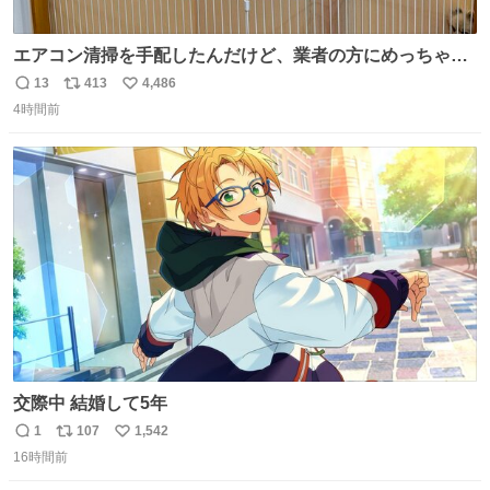
エアコン清掃を手配したんだけど、業者の方にめっちゃ吠
えるから隔離した。これでもう安心だ。
13
413
4,486
返
リ
い
4時間前
信
ポ
い
数
ス
ね
ト
数
数
交際中 結婚して5年
1
107
1,542
返
リ
い
16時間前
信
ポ
い
数
ス
ね