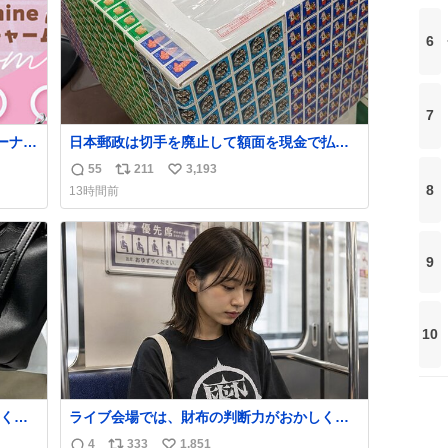
6
7
ーナツ
日本郵政は切手を廃止して額面を現金で払い
戻せ2026 #日本郵政 @JapanPostHD_PR
55
211
3,193
返
リ
い
8
13時間前
信
ポ
い
数
ス
ね
ト
数
9
数
10
くな
ライブ会場では、財布の判断力がおかしくな
ザー
る。
4
333
1,851