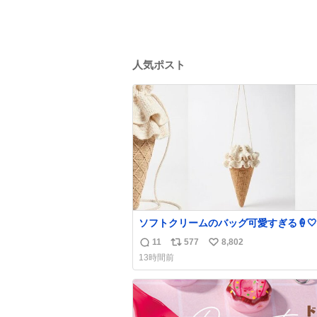
人気ポスト
ソフトクリームのバッグ可愛すぎる🍦🤍
11
577
8,802
返
リ
い
13時間前
信
ポ
い
数
ス
ね
ト
数
数