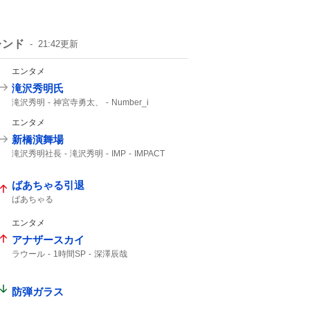
レンド
21:42
更新
エンタメ
滝沢秀明氏
滝沢秀明
神宮寺勇太、
Number_i
エンタメ
新橋演舞場
滝沢秀明社長
滝沢秀明
IMP
IMPACT
主演舞台
TOBE
IMP.
10月から
ばあちゃる引退
ばあちゃる
エンタメ
アナザースカイ
ラウール
1時間SP
深澤辰哉
防弾ガラス