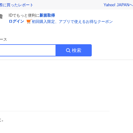
Yahoo! JAPAN
ヘ
実際に買ったレポート
IDでもっと便利に
新規取得
ログイン
初回購入限定、アプリで使えるお得なクーポン
ース
検索
た。