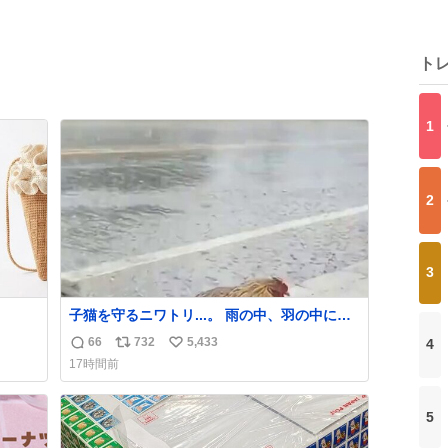
ト
1
2
3
子猫を守るニワトリ...。 雨の中、羽の中に子
猫を入れて守る姿に感動した！！ 愛は種族を
66
732
5,433
4
返
リ
い
超える！
17時間前
信
ポ
い
数
ス
ね
ト
数
5
数