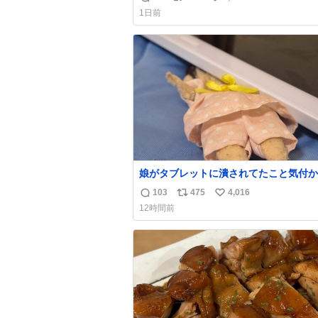
返
リ
い
なのが反則級にかわいい。持ってるだけ
1日前
ーデが格上げされる。
信
ポ
い
数
ス
ね
ト
数
数
娘がタブレットに潰されてたこと気付か
った。 旦那だけは娘の波長を感じ取れ
103
475
4,016
返
リ
い
声出せずともSOSが伝わったらしい。 
12時間前
旦那が救出して、泣きじゃくる娘に自分
信
ポ
い
って抱きしめようとしたら、ビンタされ
数
ス
ね
まった。3回ほど。 小さい手だけど、地
ト
数
痛い。 その後、娘は旦那に泣きついて
数