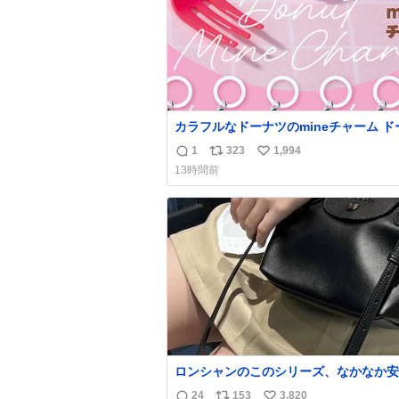
カラフルなドーナツのmineチャーム ド
のMine charm マインチャーム
1
323
1,994
返
リ
い
fumuo.jp/view/item/0000…
13時間前
信
ポ
い
数
ス
ね
ト
数
数
ロンシャンのこのシリーズ、なかなか安
らないのにセール価格になってる🖤✨レ
24
153
3,820