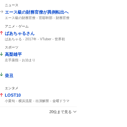
ニュース
エース級の財務官僚が異例転出へ
エース級の財務官僚
官邸幹部
財務官僚
アニメ・ゲーム
ばあちゃるさん
ばあちゃる
2017年
VTuber
世界初
スポーツ
高梨雄平
左手薬指
お泊まり
癸丑
エンタメ
LOST10
小栗旬
横浜流星
出演解禁
金曜ドラマ
10月スタート
コメント全文
敵か味方か
5年ぶりの
20位まで見る