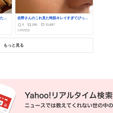
たら
佐野さんのこれ見た時肌キレイすぎてびっく
れて
りしたし、やはりアイドルって体型･肌管理す
5
295
15,887
返
リ
い
ごすぎる
14時間前
信
ポ
い
数
ス
ね
ト
数
もっと見る
数