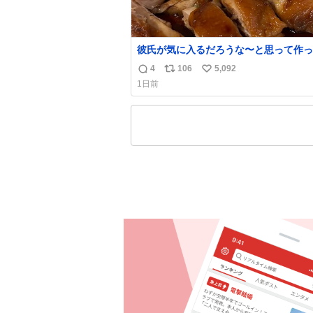
彼氏が気に入るだろうな〜と思って作っ
想像の何倍も美味しい美味しい言ってく
4
106
5,092
返
リ
い
嬉しい
1日前
信
ポ
い
数
ス
ね
ト
数
数