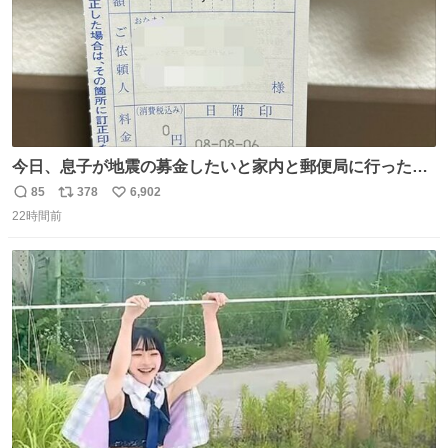
今日、息子が地震の募金したいと家内と郵便局に行ったみ
たいです。おもちゃとか買う選択肢もあったと思うけど、
85
378
6,902
返
リ
い
自分で貯めてた2万円を役に立てて欲しい、みんなも元気
22時間前
信
ポ
い
になって欲しいと。家内も一緒に募金したので、自分も何
数
ス
ね
かできたらなぁと思いました。
ト
数
数