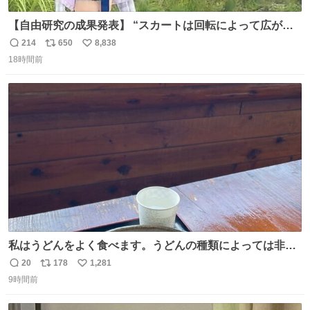
【自由研究の成果発表】 “スカートは回転によって広がる
が、岡澤恋によって270°までなら広がらずに回転が可能な
214
650
8,838
返
リ
い
ことが証明された！”
18時間前
信
ポ
い
数
ス
ね
ト
数
数
私はうどんをよく食べます。うどんの種類によっては非常
食にもなります。生うどんは消費期限が短く、冷凍うどん
20
178
1,281
返
リ
い
は長持ちする代わりに停電に弱いので、乾麺タイプのうど
9時間前
信
ポ
い
んなら水分が少なく長期保存するのにおすすめです。アル
数
ス
ね