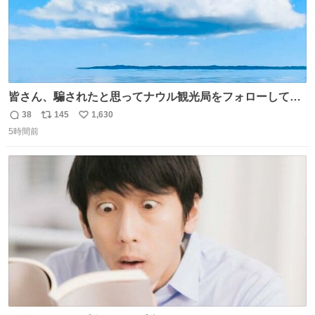
皆さん、騙されたと思ってナウル観光局をフォローしてみ
てください。たまに海とか島とかわけわからん画像が流れ
38
145
1,630
返
リ
い
てくるだけで、特に何も起こりません。
5時間前
信
ポ
い
数
ス
ね
ト
数
数