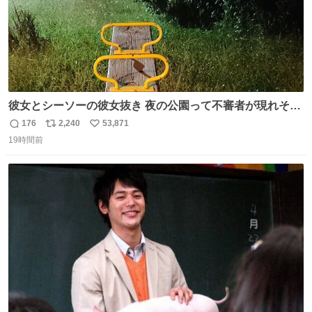
彼女とシーソーの彼女抜き 夜の公園って不審者が現れそう
で怖いんだよな
176
2,240
53,871
返
リ
い
19時間前
信
ポ
い
数
ス
ね
ト
数
数