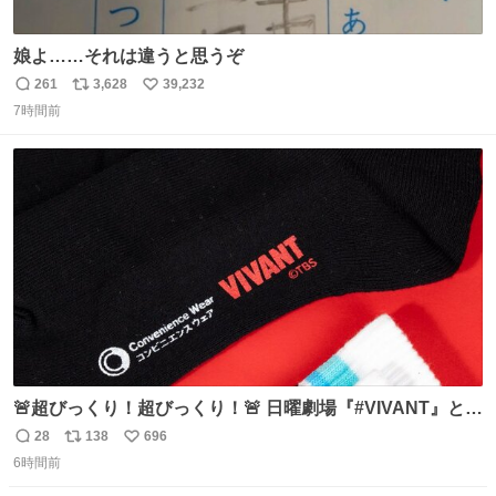
娘よ……それは違うと思うぞ
261
3,628
39,232
返
リ
い
7時間前
信
ポ
い
数
ス
ね
ト
数
数
🚨超びっくり！超びっくり！🚨 日曜劇場『#VIVANT』と
ファミマの #コンビニエンスウェア がコラボ！ 🧦ラインソ
28
138
696
返
リ
い
ックス 🟦今治タオルハンカチ 「いいね」「保存」してファ
6時間前
信
ポ
い
ミマへGO👀
数
ス
ね