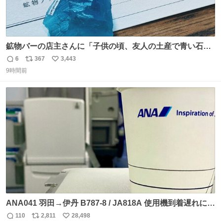
鉱物バーの店主さんに「子供の頃、友人の土産で青い石を
貰って、それがすごく気に入ってたのに、いつかの引越し
6
367
3,443
返
リ
い
で無くしてしまった」という話をしたら、 「お土産で買っ
9時間前
信
ポ
い
てきたくらいの価格感なら、ドイツの黒い森のフローライ
数
ス
ね
トかな…」と当たりつけてもらった。確かにこんな感じだ
ト
数
数
った気がする 凄い
ANA041 羽田→伊丹 B787-8 / JA818A 使用機到着遅れにつ
き 「安全に支障ない範囲で1分1秒でも遅延回復に努めてお
110
2,811
28,498
返
リ
い