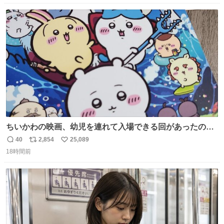
数
ス
ね
ト
数
数
ちいかわの映画、幼児を連れて入場できる回があったので
子どもを連れて観てきたんですけど、セイレーンの登場シ
40
2,854
25,089
返
リ
い
ーンで場内のベビーが一斉に泣き出してたのがとてもよい
18時間前
信
ポ
い
映画体験でした。
数
ス
ね
ト
数
数