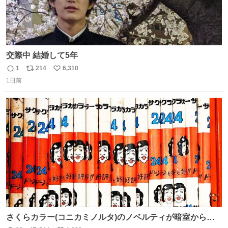
交際中 結婚して5年
1
214
6,310
返
リ
い
1日前
信
ポ
い
数
ス
ね
ト
数
数
さくらカラー(コニカミノルタ)のノベルティが暗室から山