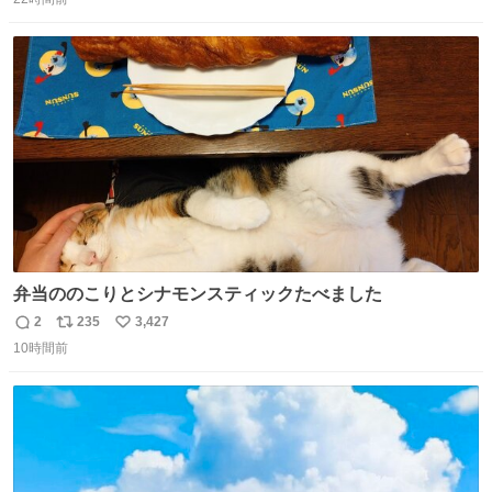
信
ポ
い
する、工業ロボットの製作者なんですが、 父が電動ベット
数
ス
ね
の配線をハンダで修理している横で、
ト
数
数
弁当ののこりとシナモンスティックたべました
2
235
3,427
返
リ
い
10時間前
信
ポ
い
数
ス
ね
ト
数
数