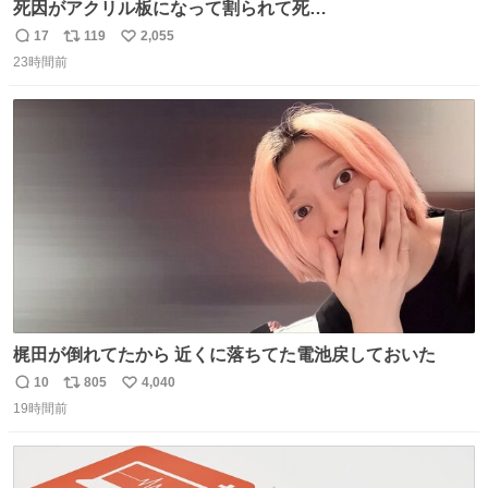
死因がアクリル板になって割られて死
亡……………！？！？
17
119
2,055
返
リ
い
23時間前
信
ポ
い
数
ス
ね
ト
数
数
梶田が倒れてたから 近くに落ちてた電池戻しておいた
10
805
4,040
返
リ
い
19時間前
信
ポ
い
数
ス
ね
ト
数
数