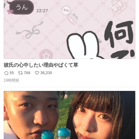
数
彼氏の心中したい理由やばくて草
55
766
36,330
返
リ
い
19時間前
信
ポ
い
数
ス
ね
ト
数
数