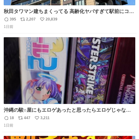
秋田タワマン建ちまくってる 高齢化ヤバすぎて駅前にコン
パクトシティつくって高齢者を住ませる考えらしい 病院も
395
2,207
20,839
返
リ
い
全部駅前にある
1日前
信
ポ
い
数
ス
ね
ト
数
数
沖縄の駿○屋にもエロゲあったと思ったらエロゲじゃなか
った
18
447
3,211
返
リ
い
1日前
信
ポ
い
数
ス
ね