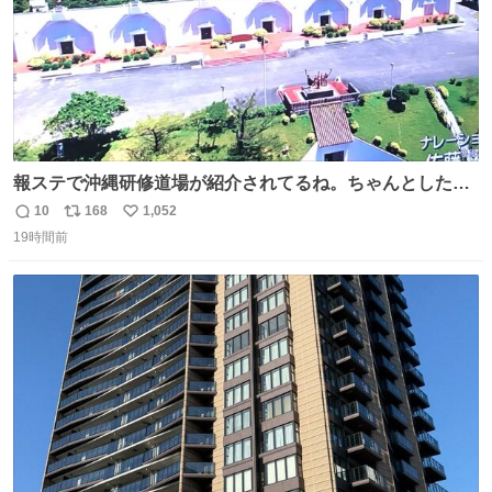
報ステで沖縄研修道場が紹介されてるね。ちゃんとした名
前出してないけど。#報道ステーション
10
168
1,052
返
リ
い
19時間前
信
ポ
い
数
ス
ね
ト
数
数