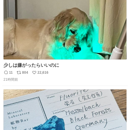
ファ化米や缶詰など、色々な非常食がありますが、うどん
ト
数
数
もいかがでしょうか？
少しは嫌がったらいいのに
11
804
22,616
返
リ
い
21時間前
信
ポ
い
数
ス
ね
ト
数
数