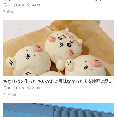
分、これ
1
313
3,566
返
リ
い
5時間前
信
ポ
い
数
ス
ね
ト
数
数
ちぎりパン作った ちいかわに興味なかった夫を映画に誘い
出すことに成功したからさァ、永遠のいのち食べさせてか
8
175
2,010
返
リ
い
ら観に行くねッ🎫
21時間前
信
ポ
い
数
ス
ね
ト
数
数