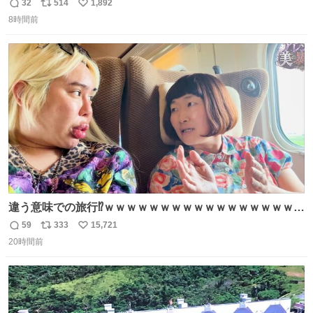
のように出てきた。 1970年代のものかなあ。 欽ちゃん鉛
32
514
1,892
返
リ
い
筆。どうすんの、これ。
8時間前
信
ポ
い
数
ス
ね
ト
数
数
違う意味での旅行⁉️ｗｗｗｗｗｗｗｗｗｗｗｗｗｗｗｗｗｗ
ｗ
59
333
15,721
返
リ
い
20時間前
信
ポ
い
数
ス
ね
ト
数
数