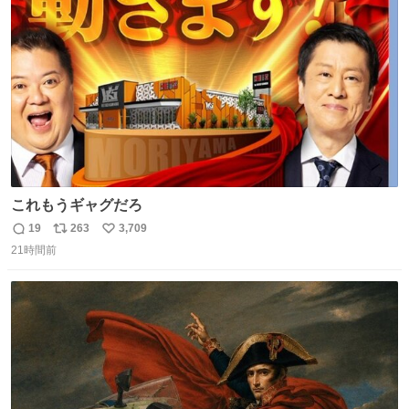
ト
数
数
これもうギャグだろ
19
263
3,709
返
リ
い
21時間前
信
ポ
い
数
ス
ね
ト
数
数