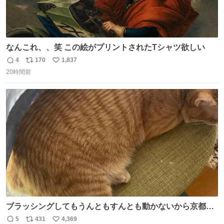
なんこれ、、笑 この絵がプリントされたTシャツ欲しい
4
170
1,837
返
リ
い
20時間前
信
ポ
い
数
ス
ね
ト
数
数
ブラッシングしてもうんともすんとも動かないから京都の
寺にある庭みたいになってる
5
431
4,369
返
リ
い