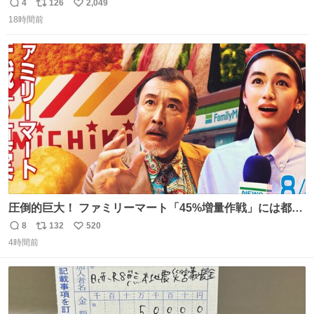
ようなショルダーバッグが欲しいな〜と思っていたのだけ
4
126
2,049
返
リ
い
ど snidelでめちゃくちゃピッタリなものを見つけたので買
18時間前
信
ポ
い
った！✨ スマホと小物とペットボトルが入るの最高すぎる
数
ス
ね
🥹 しかもスマホ入れ独立してるしファスナーない！地味に
ト
数
数
嬉しいやつ！！！
圧倒的巨大！ ファミリーマート「45%増量作戦」には都市
伝説が隠されている、のかもしれない。 web-
8
132
520
返
リ
い
mu.jp/news/79509/
4時間前
信
ポ
い
数
ス
ね
ト
数
数