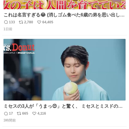
これは名言すぎる😂 (消しゴム食べた6歳の弟を思い出しな
がら)
133
2,780
64,405
返
リ
い
1日前
信
ポ
い
数
ス
ね
ト
数
数
ミセスの3人が「うまっ😍」と驚く、 ミセスとミスドのコ
ラボドーナツ🍏🍩 その味わいとは....！？ 『Mrs.
17
665
4,116
返
リ
い
Donut（ミセスドーナツ）』 8月7日（金）店頭販売開始🎉
3時間前
信
ポ
い
数
ス
ね