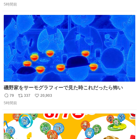
5時間前
信
ポ
い
数
ス
ね
ト
数
数
磯野家をサーモグラフィーで見た時これだったら怖い
79
337
20,903
返
リ
い
5時間前
信
ポ
い
数
ス
ね
ト
数
数