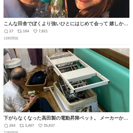
こんな田舎でぼくより強いひとにはじめて会って 嬉しかっ
たよ
27
104
7,921
返
リ
い
18時間前
信
ポ
い
数
ス
ね
ト
数
数
下がらなくなった高田製の電動昇降ベット。 メーカーから
は、完全に見放されたんですが、 見事に85歳の父が治しま
264
3,407
35,937
返
リ
い
した。 うちの父は、トヨタカローラのボディをオート生産
22時間前