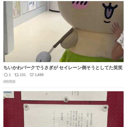
ト
数
数
ちいかわパークでうさぎが セイレーン倒そうとしてた笑笑
1
131
1,689
返
リ
い
6時間前
信
ポ
い
数
ス
ね
ト
数
数