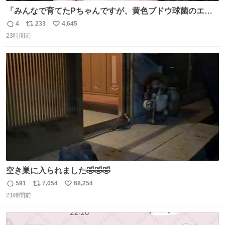
「みんなで育てたPちゃんですが、黄色ブドウ球菌のエン
テロトキシン（耐熱性毒素）が検出されたので、議論する
4
233
4,645
返
リ
い
までもなく処分が決まりました」
23時間前
信
ポ
い
数
ス
ね
ト
数
数
空き巣に入られました🤣🤣🤣
591
7,054
68,254
返
リ
い
21時間前
信
ポ
い
数
ス
ね
ト
数