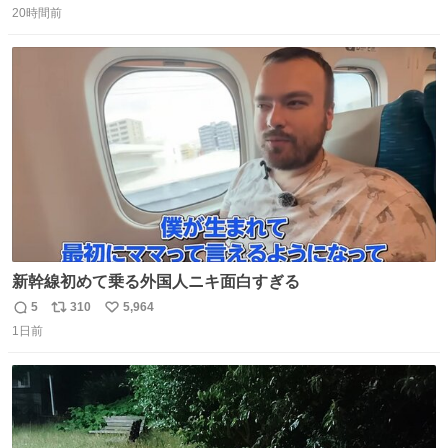
ります」と機長の気合い十分！ が、フライトは順調に進み
20時間前
信
ポ
い
すぎ… 「飛ばしすぎたせいか現在奈良県上空での待機を命
数
ス
ね
じられております」 でコンソメスープ吹き出しそうになり
ト
数
数
ましたw
新幹線初めて乗る外国人ニキ面白すぎる
5
310
5,964
返
リ
い
1日前
信
ポ
い
数
ス
ね
ト
数
数