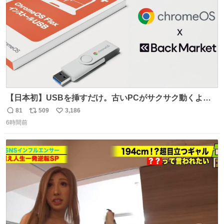
【日本初】USBを挿すだけ。古いPCがサクサク動くよう
になるサービス news.livedoor.com/article/detail… 欧米で
81
509
3,186
返
リ
い
話題の企業「Back Market」がGoogleとタッグを組み、
6時間前
信
ポ
い
PC復活プロジェクトを日本で開始。古いパソコンに軽量
数
ス
ね
OSをインストールし、再び快適に使えるようにする。
ト
数
数
USBが当たるキャンペーンも開催中。