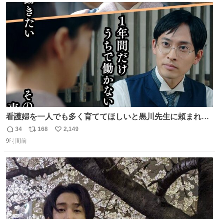
ト
数
数
看護婦を一人でも多く育ててほしいと黒川先生に頼まれ、
１年間だけ黒川病院で働くことにしたりん。 直美はその１
34
168
2,149
返
リ
い
年間で恵風看護婦会を立て直すと話しました。 👇このシー
9時間前
信
ポ
い
ンをぜひ本編で web.nhk/tv/an/kazekaor… #朝ドラ #風薫
数
ス
ね
る 見上愛 上坂樹里 平埜生成
ト
数
数