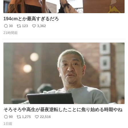
194cmとか最高すぎるだろ
30
123
3,362
返
リ
い
21時間前
信
ポ
い
数
ス
ね
ト
数
数
そろそろ中高生が昼夜逆転したことに焦り始める時期やね
90
1,275
22,516
返
リ
い
1日前
信
ポ
い