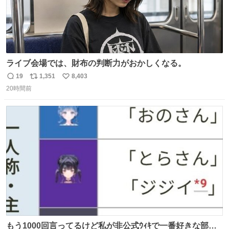
ライブ会場では、財布の判断力がおかしくなる。
19
1,351
8,403
返
リ
い
20時間前
信
ポ
い
数
ス
ね
ト
数
数
もう1000回言ってるけど私が非公式ｳｨｷで一番好きな部