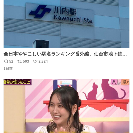
全日本ややこしい駅名ランキング番外編、仙台市地下鉄川
内駅
52
503
2,824
返
リ
い
1日前
信
ポ
い
数
ス
ね
ト
数
数