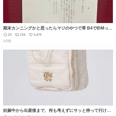
期末カンニングかと思ったらマジのやつで草 B4でIDMって
ことはおそらく就職だし、内定取り消し？ それと夏休み期
23
134
2,475
返
リ
い
間の停学って無意味じゃね？
1日前
信
ポ
い
数
ス
ね
ト
数
数
妊娠中から出産後まで、何も考えずにサッと持って行ける