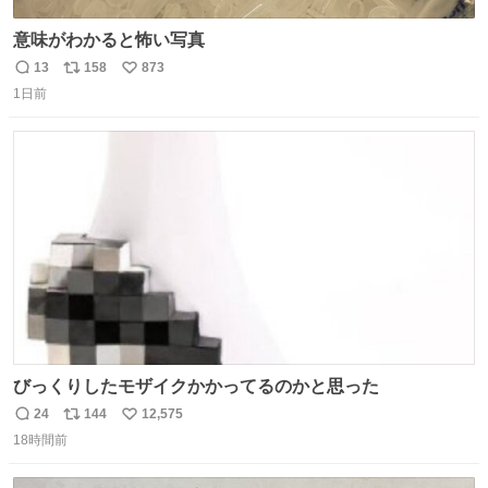
意味がわかると怖い写真
13
158
873
返
リ
い
1日前
信
ポ
い
数
ス
ね
ト
数
数
びっくりしたモザイクかかってるのかと思った
24
144
12,575
返
リ
い
18時間前
信
ポ
い
数
ス
ね