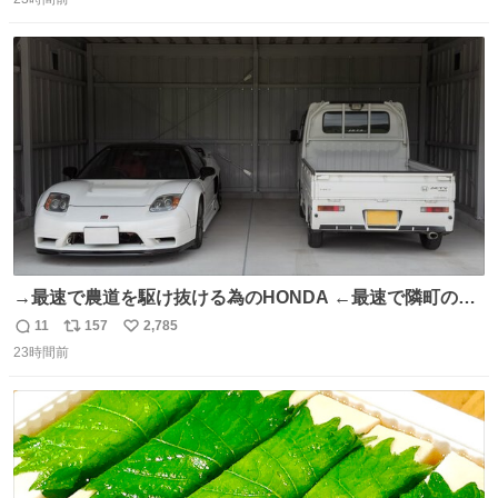
信
ポ
い
数
ス
ね
ト
数
数
→最速で農道を駆け抜ける為のHONDA ←最速で隣町の集
会所に行く為のHONDA
11
157
2,785
返
リ
い
23時間前
信
ポ
い
数
ス
ね
ト
数
数