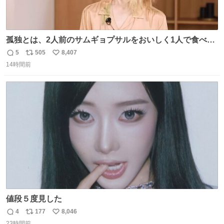
孤独とは、2人前のサムギョプサルをおいしく1人で食べる
ことである←好きすぎる
5
505
8,407
返
リ
い
14時間前
信
ポ
い
数
ス
ね
ト
数
数
値段５度見した
4
177
8,046
返
リ
い
23時間前