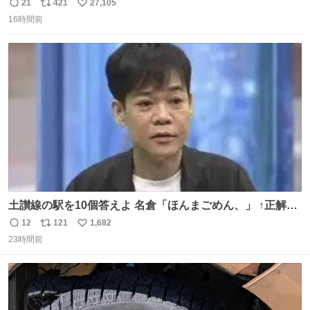
長男
21
421
27,105
返
リ
い
16時間前
信
ポ
い
数
ス
ね
ト
数
数
土讃線の駅を10個答えよ 名倉「ほんまごめん、」 ↑正解
（御免駅）
12
121
1,682
返
リ
い
23時間前
信
ポ
い
数
ス
ね
ト
数
数