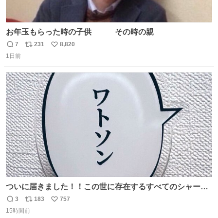
お年玉もらった時の子供 その時の親
7
231
8,820
返
リ
い
1日前
信
ポ
い
数
ス
ね
ト
数
数
ついに届きました！！この世に存在するすべてのシャーロ
ック・ホームズに「ワトソン」と喋ってもらうためのアク
3
183
757
返
リ
い
スタです！！！
15時間前
信
ポ
い