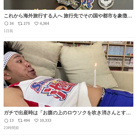
これから海外旅行する人へ 旅行先でその国や都市を象徴す
る マグネットを買って欲しい。 僕は交換留学してた1年間
34
275
4,364
返
リ
い
で20カ国回ったけど、旅行先で必ずマグネットを買い、今
1日前
信
ポ
い
は家の冷蔵庫に貼ってる。 交換留学が終わって1年経つけ
数
ス
ね
どそれぞれのマグネットを見る度に旅の思い出が鮮明によ
ト
数
数
みがえります。
ガチで出産時は「お腹の上のロウソクを吹き消さんとする
サンシャイン池崎」だったし、お産後の股裂け状態でのト
13
494
10,333
返
リ
い
イレは「とにかく明るい安村の体勢」が1番楽
23時間前
信
ポ
い
数
ス
ね