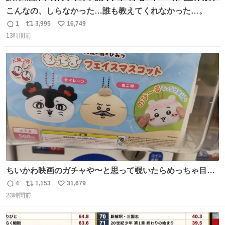
こんなの、しらなかった…誰も教えてくれなかった…。
1
3,995
16,749
返
リ
い
13時間前
信
ポ
い
数
ス
ね
ト
数
数
ちいかわ映画のガチャや〜と思って覗いたらめっちゃ目合
って気まずい
4
1,153
31,679
返
リ
い
23時間前
信
ポ
い
数
ス
ね
ト
数