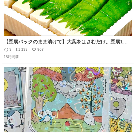
【豆腐パックのまま漬けて】大葉をはさむだけ。豆腐1
丁、秒でなくなる 豆腐に大葉をはさんで、めんつゆに漬け
3
133
907
返
リ
い
るだけ。冷蔵庫で置くだけで味がしみ込み、さっぱりなの
18時間前
信
ポ
い
に満足感のある一品に。火を使わず5分で仕込める、忙し
数
ス
ね
い日にもぴったりの大葉と豆腐の漬けレシピです。 詳しく
ト
数
数
はリプ欄を見てね👇