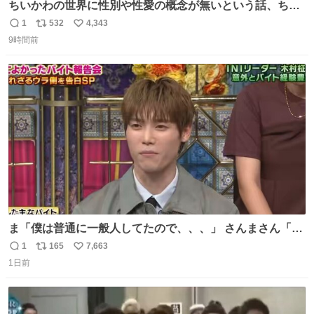
ちいかわの世界に性別や性愛の概念が無いという話、ちい
かわタロットでも恋人・女帝・女教皇あたりは性別を意識
1
532
4,343
返
リ
い
させないように描かれてるんだよね。かなり徹底している
9時間前
信
ポ
い
印象。
数
ス
ね
ト
数
数
ま「僕は普通に一般人してたので、、、」 さんまさん「チ
ンパンジー⁉️」 しぬwwwwwwwwwwwwwwwwwwwww
1
165
7,663
返
リ
い
1日前
信
ポ
い
数
ス
ね
ト
数
数