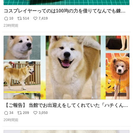
コスプレイヤーってのは100均の力を借りてなんでも錬成
できるんですよねビフォーアフター
10
514
7,419
返
リ
い
23時間前
信
ポ
い
数
ス
ね
ト
数
数
【ご報告】 当館でお出迎えをしてくれていた「ハチくん」
が8月1日に 虹の橋を渡りました🌈 たくさんの幸せを運
34
209
3,050
返
リ
い
び、たくさんのおやつを食べて、たくさん愛されたハチく
20時間前
信
ポ
い
んありがとう ハチくん大好きだよ 秋田犬の里 スタッフ一
数
ス
ね