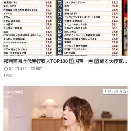
数
邦画実写歴代興行収入TOP100 1️⃣国宝←🆕 2️⃣踊る大捜査線
THE MOVIE2 3️⃣南極物語 4️⃣踊る大捜査線 THE MOVIE 5️⃣
2
124
687
返
リ
い
子猫物語 6️⃣劇場版コード・ブルー 7️⃣天と地と 8️⃣永遠の0
1日前
信
ポ
い
9️⃣ROOKIES-卒業- 🔟世界の中心で、愛をさけぶ … 44位 ほ
数
ス
ね
どなく、お別れです←🆕 … 60位 キングダム 魂の決戦←🆕
ト
数
数