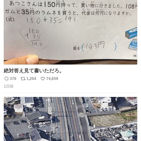
ト
数
数
絶対答え見て書いただろ。
376
1,204
74,659
返
リ
い
1日前
信
ポ
い
数
ス
ね
ト
数
数