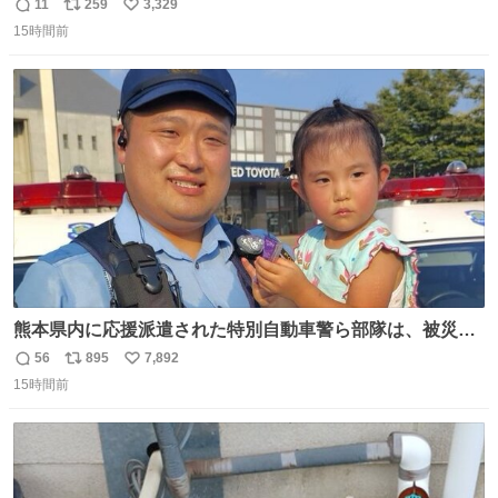
人③「マイホーム建てました🏡」 私「パトゥ」
11
259
3,329
返
リ
い
15時間前
信
ポ
い
数
ス
ね
ト
数
数
熊本県内に応援派遣された特別自動車警ら部隊は、被災場
所のみならず、避難所も回りながらパトロールを行ってい
56
895
7,892
返
リ
い
ます。写真は、京都府警察の特別自動車警ら部隊が、上益
15時間前
信
ポ
い
城郡御船町内で避難している方々と交流している様子で
数
ス
ね
す。 #令和８年熊本地震 #京都府警察
ト
数
数