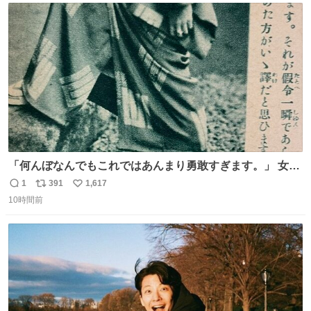
ト
数
数
「何んぼなんでもこれではあんまり勇敢すぎます。」 女性
の立ち振る舞い指南コーナーで、大股を「下品」や「はし
1
391
1,617
返
リ
い
たない」という言葉を使わず「勇敢すぎます」と洒落っ気
10時間前
信
ポ
い
たっぷりにたしなめる当時の言葉選びよ 勇敢すぎます、使
数
ス
ね
っていきたい… （昭和4年婦人倶楽部新年号より）
ト
数
数