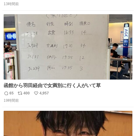
橋本は「撮影現場で照明さんのケーブルが盗まれて…。廃
13時間前
信
ポ
い
工場とかで撮影してたんですけど。警察が来てました」と
数
ス
ね
述懐。専門家も「銅の価値が上がってるんですよね…」と
ト
数
数
反応した。
函館から羽田経由で女満別に行く人がいて草
65
400
4,957
返
リ
い
19時間前
信
ポ
い
数
ス
ね
ト
数
数