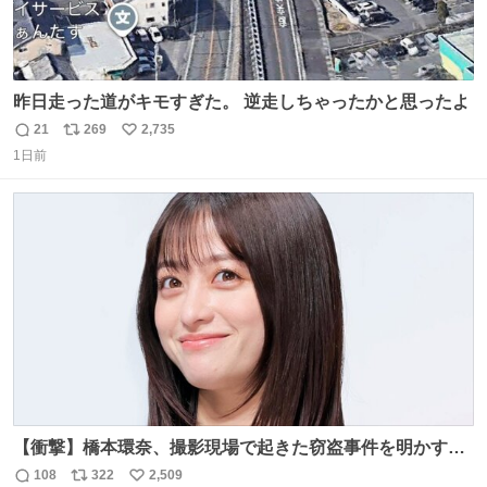
昨日走った道がキモすぎた。 逆走しちゃったかと思ったよ
21
269
2,735
返
リ
い
1日前
信
ポ
い
数
ス
ね
ト
数
数
【衝撃】橋本環奈、撮影現場で起きた窃盗事件を明かす
「警察が来てました」 news.livedoor.com/article/detail…
108
322
2,509
返
リ
い