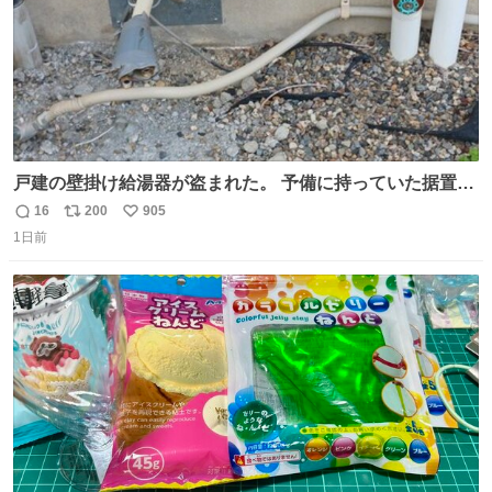
戸建の壁掛け給湯器が盗まれた。 予備に持っていた据置給
湯器があったのでガスやさんに設置してもらった。 工事費
16
200
905
返
リ
い
9万円。 痛い出費。 防犯カメラ設置した。 物騒な時代にな
1日前
信
ポ
い
ったな。 昔は給湯器盗むとか聞いたことなかったな。
数
ス
ね
ト
数
数