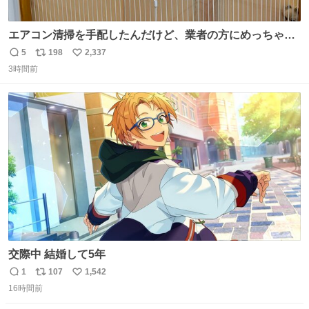
エアコン清掃を手配したんだけど、業者の方にめっちゃ吠
えるから隔離した。これでもう安心だ。
5
198
2,337
返
リ
い
3時間前
信
ポ
い
数
ス
ね
ト
数
数
交際中 結婚して5年
1
107
1,542
返
リ
い
16時間前
信
ポ
い
数
ス
ね