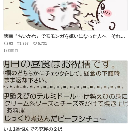
映画『ちいかわ』でモモンガを嫌いになった人へ それで
も愛される理由と可能性 kai-you.net/article/96186 『映画
63
897
5,731
返
リ
い
ちいかわ 人魚の島のひみつ』を3回観て、原作も追ってい
17時間前
信
ポ
い
る筆者が、モモンガの名誉回復を試みようとする記事で
数
ス
ね
す。ちいかわ初心者向けです🖊
ト
数
数
いま1番悩んでる究極の２択