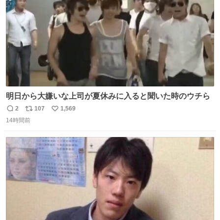
明日から大嫌いな上司が夏休みに入ると聞いた時のウチら
2
107
1,569
返
リ
い
14時間前
信
ポ
い
数
ス
ね
ト
数
数