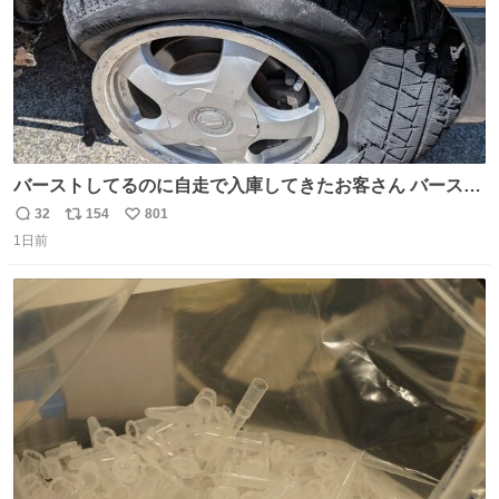
バーストしてるのに自走で入庫してきたお客さん バースト
したならその場で動かないで助け呼んで下さい😰 保険にロ
32
154
801
返
リ
い
ードサービス付いてて金銭負担も無いんですから これで走
1日前
信
ポ
い
ると、壊さなくていい所まで壊しちゃいますから 実際、外
数
ス
ね
装ダメージ、ABSセンサ断線、ブレーキホースも傷入っち
ト
数
数
ゃってます…