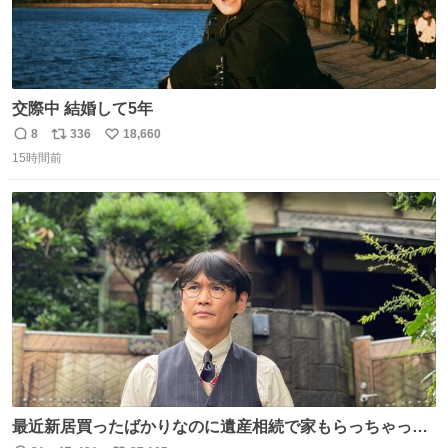
交際中 結婚して5年
8
336
18,660
返
リ
い
15時間前
信
ポ
い
数
ス
ね
ト
数
数
最近新居買ったばかりなのに遺産相続で家もらっちゃった