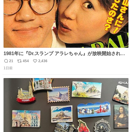
1981年に『Dr.スランプ アラレちゃん』が放映開始された
直後の鳥山明さんと、小山茉美さんです。
21
454
2,436
返
リ
い
1日前
信
ポ
い
数
ス
ね
ト
数
数