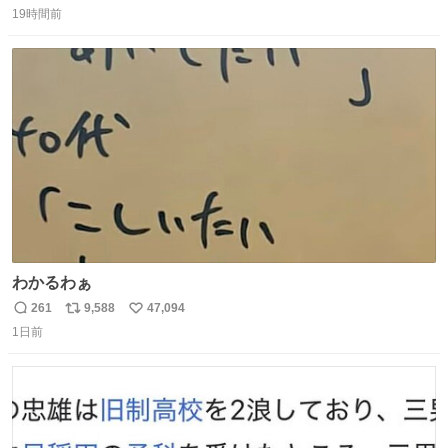
しています。 特に、この4日間で救急隊員に対する暴行事
19時間前
信
ポ
い
案が立て続けに2件発生しています。 このような行為に対
数
ス
ね
して隊員の安全を守るために、法的措置も辞さず毅然と対
ト
数
数
応していきます。
わかるわぁ
261
9,588
47,094
返
リ
い
1日前
信
ポ
い
数
ス
ね
ト
数
数