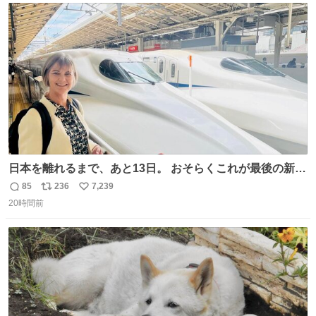
ト
数
数
日本を離れるまで、あと13日。 おそらくこれが最後の新幹
線。駅弁には、お気に入りのうな重を。 残念ながら、富士
85
236
7,239
返
リ
い
山は今回も雲の中でした（やっぱり！）。 #私の好きな日
20時間前
信
ポ
い
本
数
ス
ね
ト
数
数