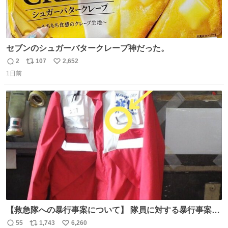
セブンのシュガーバタークレープ神だった。
2
107
2,652
返
リ
い
1日前
信
ポ
い
数
ス
ね
ト
数
数
【救急隊への暴行事案について】 隊員に対する暴行事案
が、令和7年度の6件に対し、令和8年度は現在既に4件発生
55
1,743
6,260
返
リ
い