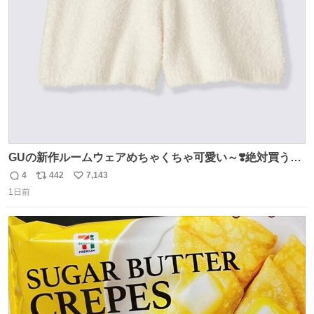
同より 愛を込めて #秋田犬の里 #akitainu #akita #ハチくん
ト
数
数
大好き
GUの新作ルームウェアめちゃくちゃ可愛い～❣️絶対買うぞ
🪿🤍 9月下旬発売🪄
4
442
7,143
返
リ
い
1日前
信
ポ
い
数
ス
ね
ト
数
数