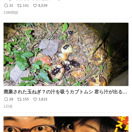
32
141
8,539
返
リ
い
23時間前
信
ポ
い
数
ス
ね
ト
数
数
廃棄された玉ねぎ？の汁を吸うカブトムシ 君ら汁が出る植
物ならなんでもいいのかよ… まあ害虫だよねこりゃ 他には
28
155
3,815
返
リ
い
カナブンや黒ゴキが来ていた
1日前
信
ポ
い
数
ス
ね
ト
数
数