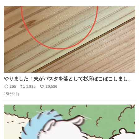
数
ス
ね
ト
数
数
やりました！夫がパスタを落として杉床ぼこぼこしまし
た！よかったーーー！ファーストぼこぼこ自分じゃなく
265
1,835
20,536
返
リ
い
て！これで第二波いつでもいけます！！！✌️いやーほっと
15時間前
信
ポ
い
した！ 杉床を採用しようとしている方々へ忠告です。杉床
数
ス
ね
は乾燥パスタに負けます。豆腐くらいやわやわです。
ト
数
数