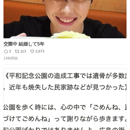
交際中 結婚して5年
3
113
2,073
返
リ
い
14時間前
信
ポ
い
数
ス
ね
ト
数
数