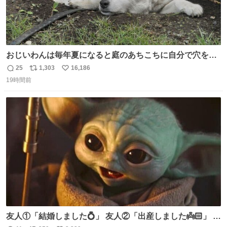
おじいわんは毎年夏になると庭のあちこちに自分で穴を掘
って涼んでた。 たまにうさぎ氏がちゃっかり中に入る事も
25
1,303
16,186
返
リ
い
あったが、退かさず怒らず保護者のようにただ見ていた。
19時間前
信
ポ
い
数
ス
ね
ト
数
数
友人①「結婚しました💍」 友人②「出産しました👼🏻」 友