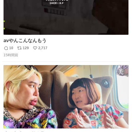
avやんこんなんもう
10
129
2,717
返
リ
い
15時間前
信
ポ
い
数
ス
ね
ト
数
数