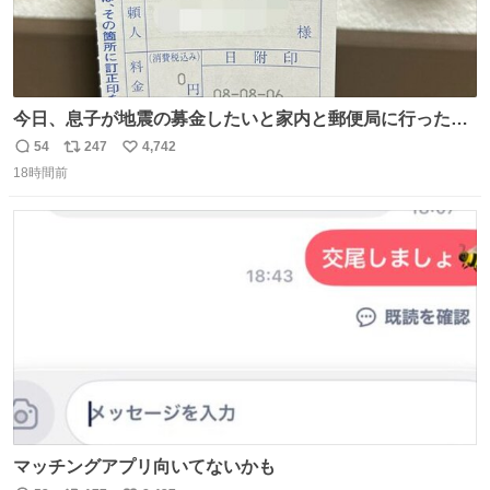
今日、息子が地震の募金したいと家内と郵便局に行ったみ
たいです。おもちゃとか買う選択肢もあったと思うけど、
54
247
4,742
返
リ
い
自分で貯めてた2万円を役に立てて欲しい、みんなも元気
18時間前
信
ポ
い
になって欲しいと。家内も一緒に募金したので、自分も何
数
ス
ね
かできたらなぁと思いました。
ト
数
数
マッチングアプリ向いてないかも