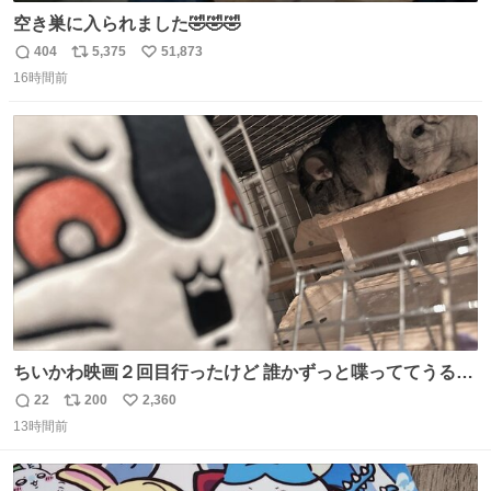
空き巣に入られました🤣🤣🤣
404
5,375
51,873
返
リ
い
16時間前
信
ポ
い
数
ス
ね
ト
数
数
ちいかわ映画２回目行ったけど 誰かずっと喋っててうるさ
かった 許せねえ
22
200
2,360
返
リ
い
13時間前
信
ポ
い
数
ス
ね
ト
数