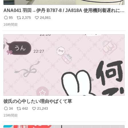
ANA041 羽田→伊丹 B787-8 / JA818A 使用機到着遅れにつ
き 「安全に支障ない範囲で1分1秒でも遅延回復に努めてお
95
2,375
24,061
返
リ
い
ります」と機長の気合い十分！ が、フライトは順調に進み
16時間前
信
ポ
い
すぎ… 「飛ばしすぎたせいか現在奈良県上空での待機を命
数
ス
ね
じられております」 でコンソメスープ吹き出しそうになり
ト
数
数
ましたw
彼氏の心中したい理由やばくて草
34
442
21,243
返
リ
い
15時間前
信
ポ
い
数
ス
ね