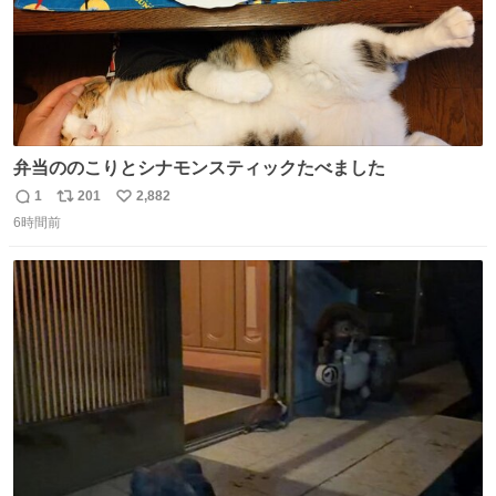
弁当ののこりとシナモンスティックたべました
1
201
2,882
返
リ
い
6時間前
信
ポ
い
数
ス
ね
ト
数
数