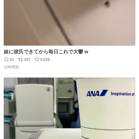
妹に彼氏できてから毎日これで大鬱 w
51
167
5,026
返
リ
い
22時間前
信
ポ
い
数
ス
ね
ト
数
数