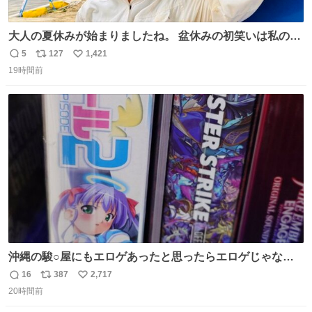
大人の夏休みが始まりましたね。 盆休みの初笑いは私の現
場コスプレ マスターイーでお願いします！！
5
127
1,421
返
リ
い
19時間前
信
ポ
い
数
ス
ね
ト
数
数
沖縄の駿○屋にもエロゲあったと思ったらエロゲじゃなか
った
16
387
2,717
返
リ
い
20時間前
信
ポ
い
数
ス
ね