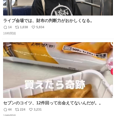
ライブ会場では、財布の判断力がおかしくなる。
14
1,038
5,934
返
リ
い
16時間前
信
ポ
い
数
ス
ね
ト
数
数
セブンのコイツ、12件回って出会えてないんだが。。
44
224
3,231
返
リ
い
19時間前