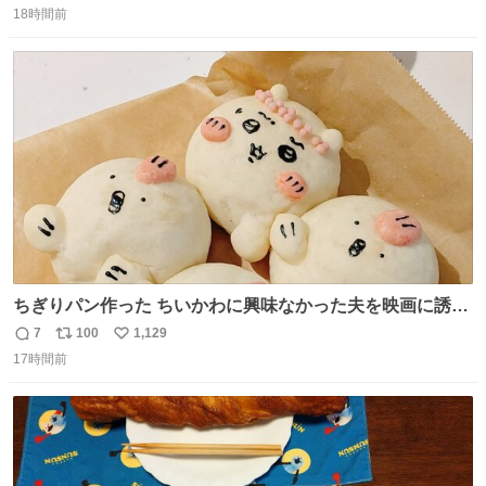
した。 うちの父は、トヨタカローラのボディをオート生産
18時間前
信
ポ
い
する、工業ロボットの製作者なんですが、 父が電動ベット
数
ス
ね
の配線をハンダで修理している横で、
ト
数
数
ちぎりパン作った ちいかわに興味なかった夫を映画に誘い
出すことに成功したからさァ、永遠のいのち食べさせてか
7
100
1,129
返
リ
い
ら観に行くねッ🎫
17時間前
信
ポ
い
数
ス
ね
ト
数
数