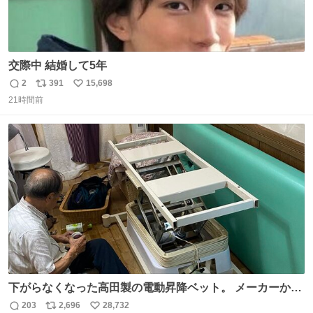
交際中 結婚して5年
2
391
15,698
返
リ
い
21時間前
信
ポ
い
数
ス
ね
ト
数
数
下がらなくなった高田製の電動昇降ベット。 メーカーから
は、完全に見放されたんですが、 見事に85歳の父が治しま
203
2,696
28,732
返
リ
い