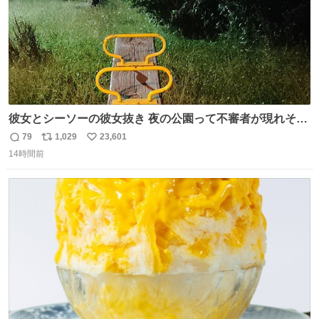
彼女とシーソーの彼女抜き 夜の公園って不審者が現れそう
で怖いんだよな
79
1,029
23,601
返
リ
い
14時間前
信
ポ
い
数
ス
ね
ト
数
数