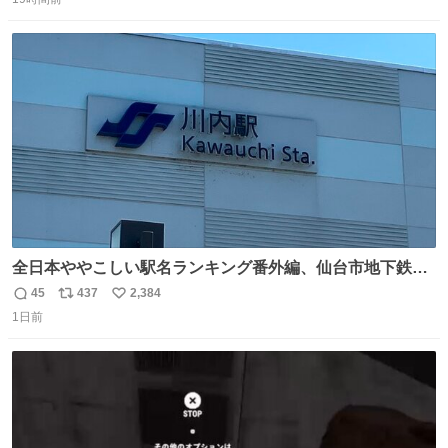
信
ポ
い
数
ス
ね
ト
数
数
全日本ややこしい駅名ランキング番外編、仙台市地下鉄川
内駅
45
437
2,384
返
リ
い
1日前
信
ポ
い
数
ス
ね
ト
数
数