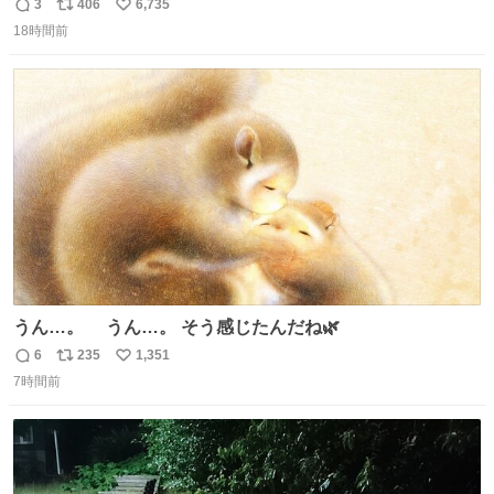
3
406
6,735
返
リ
い
18時間前
信
ポ
い
数
ス
ね
ト
数
数
うん…。 うん…。 そう感じたんだね🌿
6
235
1,351
返
リ
い
7時間前
信
ポ
い
数
ス
ね
ト
数
数