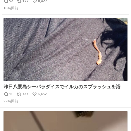
52
177
8,427
返
リ
い
18時間前
信
ポ
い
数
ス
ね
ト
数
数
昨日八景島シーパラダイスでイルカのスプラッシュを浴び
たらゲソのおまけがついてきました。誰の食べカスかわか
11
327
6,452
返
リ
い
らないけど、とても愛おしいです。こんなおまけまで付け
22時間前
信
ポ
い
てもらって感謝しかありません。 #ふれあいラグーン #横
数
ス
ね
浜八景島シーパラダイス
ト
数
数