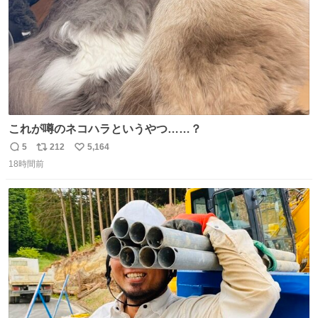
これが噂のネコハラというやつ……？
5
212
5,164
返
リ
い
18時間前
信
ポ
い
数
ス
ね
ト
数
数