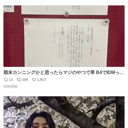
数
ス
ね
ト
数
数
期末カンニングかと思ったらマジのやつで草 B4でIDMって
ことはおそらく就職だし、内定取り消し？ それと夏休み期
13
109
1,913
返
リ
い
間の停学って無意味じゃね？
20時間前
信
ポ
い
数
ス
ね
ト
数
数