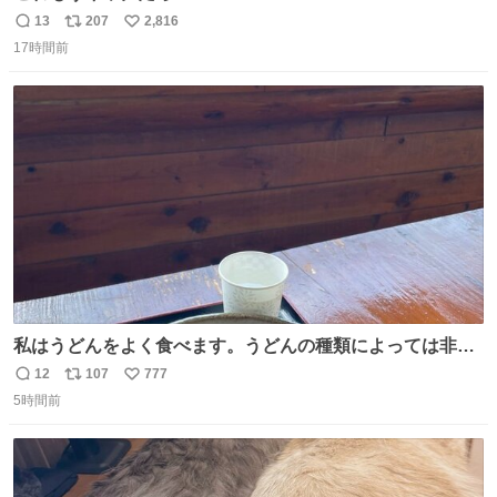
13
207
2,816
返
リ
い
17時間前
信
ポ
い
数
ス
ね
ト
数
数
私はうどんをよく食べます。うどんの種類によっては非常
食にもなります。生うどんは消費期限が短く、冷凍うどん
12
107
777
返
リ
い
は長持ちする代わりに停電に弱いので、乾麺タイプのうど
5時間前
信
ポ
い
んなら水分が少なく長期保存するのにおすすめです。アル
数
ス
ね
ファ化米や缶詰など、色々な非常食がありますが、うどん
ト
数
数
もいかがでしょうか？