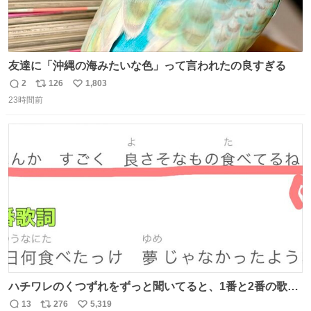
友達に「沖縄の海みたいな色」って言われたの良すぎる
2
126
1,803
返
リ
い
23時間前
信
ポ
い
数
ス
ね
ト
数
数
ハチワレのくつずれをずっと聞いてると、1番と2番の歌詞
のこの赤線の部分、本来なら絶対逆の方が歌詞の意味合っ
13
276
5,319
返
リ
い