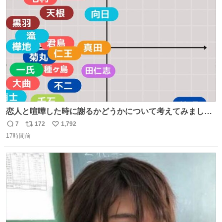
ト
数
数
恋人と喧嘩した時に謝るかどうかについて考えてみました
💭 ▶︎自分から謝る or 悪くないなら謝らない ▶︎ねちねちす
7
172
1,792
返
リ
い
る or さっぱりしている 個人的見解です！色々と許してく
17時間前
信
ポ
い
ださい！
数
ス
ね
ト
数
数