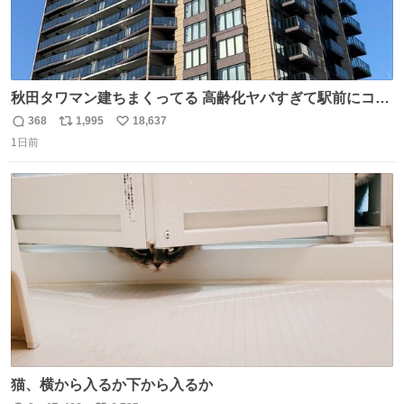
秋田タワマン建ちまくってる 高齢化ヤバすぎて駅前にコン
パクトシティつくって高齢者を住ませる考えらしい 病院も
368
1,995
18,637
返
リ
い
全部駅前にある
1日前
信
ポ
い
数
ス
ね
ト
数
数
猫、横から入るか下から入るか