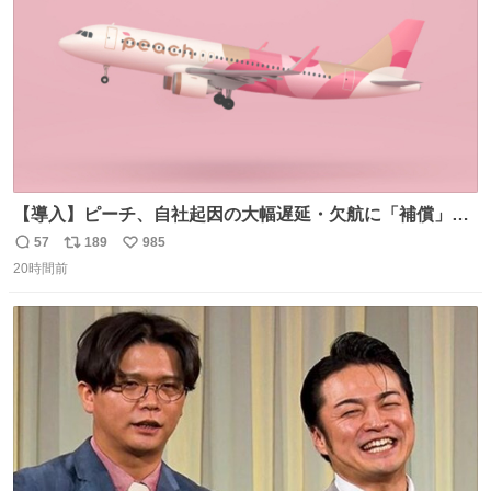
【導入】ピーチ、自社起因の大幅遅延・欠航に「補償」開
始へ news.livedoor.com/article/detail… 同社に起因する理
57
189
985
返
リ
い
由によって大幅遅延や欠航が発生した場合、乗客が負担し
20時間前
信
ポ
い
た宿泊費や交通費を、領収書の事後申請に基づき、国内線
数
ス
ね
は1人あたり上限1万円、国際線は上限2万円まで支払う。
ト
数
数