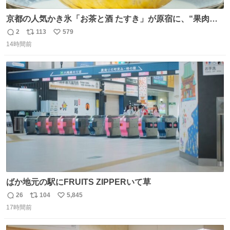
京都の人気かき氷「お茶と酒 たすき」が原宿に、“果肉た
っぷり”夏限定アップルマンゴー＆定番ほうじ茶みつ -
2
113
579
返
リ
い
fashion-press.net/news/149581
14時間前
信
ポ
い
数
ス
ね
ト
数
数
ばか地元の駅にFRUITS ZIPPERいて草
26
104
5,845
返
リ
い
17時間前
信
ポ
い
数
ス
ね