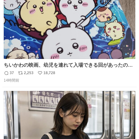
数
ちいかわの映画、幼児を連れて入場できる回があったので
子どもを連れて観てきたんですけど、セイレーンの登場シ
37
2,253
18,728
返
リ
い
ーンで場内のベビーが一斉に泣き出してたのがとてもよい
14時間前
信
ポ
い
映画体験でした。
数
ス
ね
ト
数
数