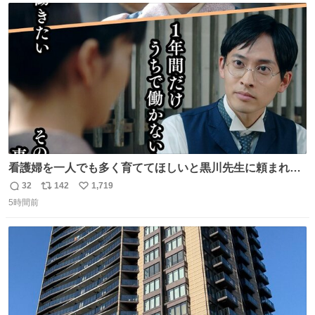
ト
数
数
看護婦を一人でも多く育ててほしいと黒川先生に頼まれ、
１年間だけ黒川病院で働くことにしたりん。 直美はその１
32
142
1,719
返
リ
い
年間で恵風看護婦会を立て直すと話しました。 👇このシー
5時間前
信
ポ
い
ンをぜひ本編で web.nhk/tv/an/kazekaor… #朝ドラ #風薫
数
ス
ね
る 見上愛 上坂樹里 平埜生成
ト
数
数