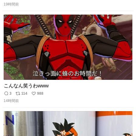
てるのに急に話変えてるよねw晴れだっけ？雨だっけ？っ
19時間前
信
ポ
い
て言ってるのに急に食べ物の話になったり何食べたっけ？
数
ス
ね
って言ってるのに急に天気の話になったりとかwでもそこ
ト
数
数
がハチワレらしい！！
こんなん笑うわwww
3
114
988
返
リ
い
14時間前
信
ポ
い
数
ス
ね
ト
数
数