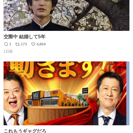
交際中 結婚して5年
1
173
4,804
返
リ
い
1日前
信
ポ
い
数
ス
ね
ト
数
数
これもうギャグだろ