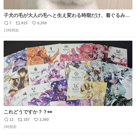
子犬の毛が大人の毛へと生え変わる時期だけ、着ぐるみを
着てるように見える良さがあります
7
815
6,350
返
リ
い
15時間前
信
ポ
い
数
ス
ね
ト
数
数
これどうですか？？👀
12
187
2,360
返
リ
い
2時間前
信
ポ
い
数
ス
ね