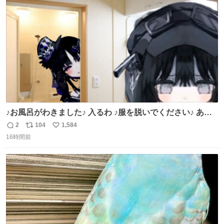
ト
数
数
♪お風呂がわきました♪ 入るわ ♪服を脱いでください♪ あこ
れ宝生トラップだやばいやばいやばい
2
104
1,584
返
リ
い
16時間前
信
ポ
い
数
ス
ね
ト
数
数