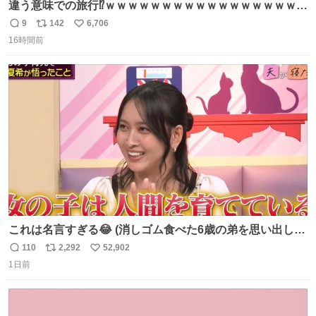
違う意味での旅行⁉️ｗｗｗｗｗｗｗｗｗｗｗｗｗｗｗｗｗｗ
ｗ
9
142
6,706
返
リ
い
16時間前
信
ポ
い
数
ス
ね
ト
数
数
これは名言すぎる😂 (消しゴム食べた6歳の弟を思い出しな
がら)
110
2,292
52,902
返
リ
い
1日前
信
ポ
い
数
ス
ね
ト
数
数