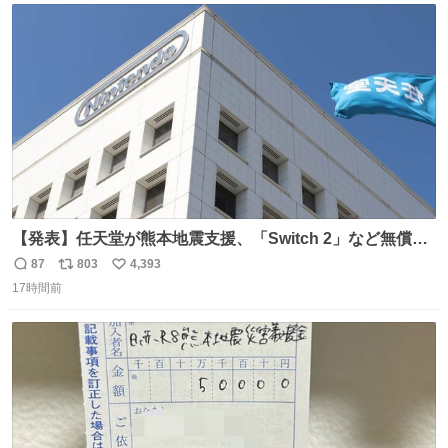
ト
数
数
【発表】任天堂が熊本地震支援、「Switch 2」など無償修
理へ 保証切れでも対象 news.livedoor.com/article/detail…
87
803
4,393
返
リ
い
任天堂が令和8年熊本地震の被災者支援として、災害救助
17時間前
信
ポ
い
法適用地域からの同社製品の修理について、27年2月1日ま
数
ス
ね
で無償で対応すると発表した。「Switch 2」や「Switch」
ト
数
数
「Joy-Con」などが対象。