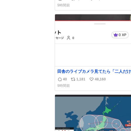
返
リ
い
9時間前
信
ポ
い
数
ス
ね
ト
数
数
田舎のライブカメラ見てたら「二人だけ
界」を発見した
40
1,181
48,160
返
リ
い
9時間前
信
ポ
い
数
ス
ね
ト
数
数