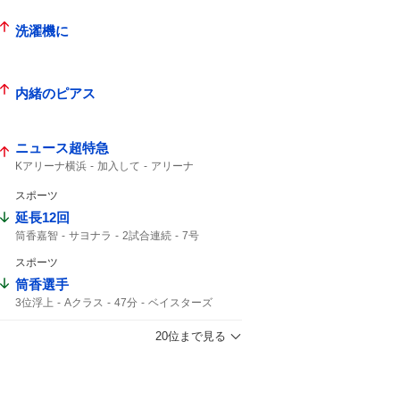
洗濯機に
内緒のピアス
ニュース超特急
Kアリーナ横浜
加入して
アリーナ
Kアリーナ
スポーツ
延長12回
筒香嘉智
サヨナラ
2試合連続
7号
勝ち越し
ホームラン
スポーツ
筒香選手
3位浮上
Aクラス
47分
ベイスターズ
サヨナラ
筒香
延長戦
20位まで見る