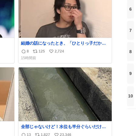
6
7
結婚の話になったとき、「ひとりっ子だから
持ち上
僕が諦めた瞬間に一族が潰える」「死ぬとき1
8
8
125
2,724
返
リ
い
人とか嫌」だから結婚願望は"ある"って答え
15時間前
たものの、結局「（結婚は）向いてねぇのか
信
ポ
い
めジ
もしれない」で締める北山くん、きっといろ
数
ス
ね
10
いろ考えて言葉を選んで、まるく収めてくれ
ト
数
9
kcal
たんだなと思った
数
う。
10
全部じゃないけど！水位も半分ぐらいだけ
ど！水が来はじめたよ！！！ 作業してくれた
13
1,827
23,346