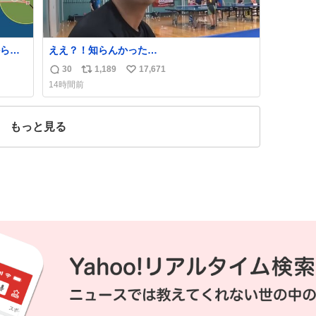
ら、
ええ？！知らんかった…
30
1,189
17,671
返
リ
い
14時間前
信
ポ
い
数
ス
ね
ト
数
もっと見る
数