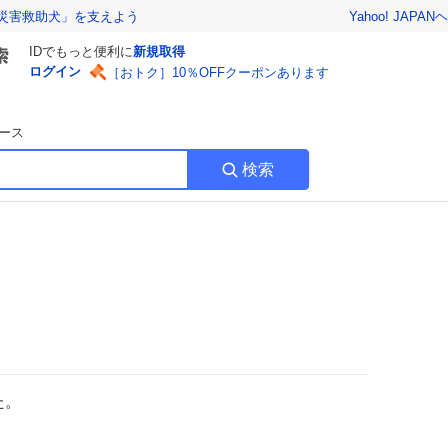
Yahoo! JAPAN
ヘ
災害救助犬」を支えよう
IDでもっと便利に
新規取得
ログイン
［おトク］10％OFFクーポンあります
ース
検索
た。