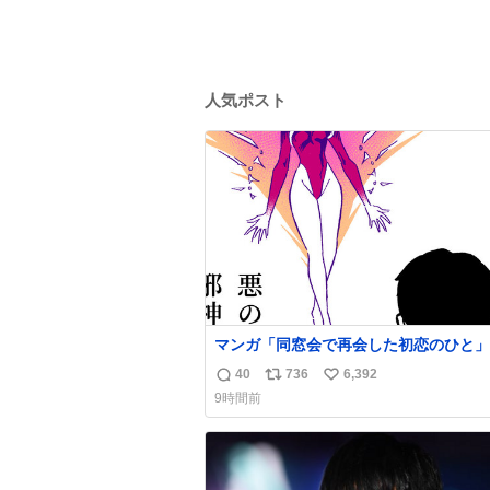
人気ポスト
マンガ「同窓会で再会した初恋のひと」
40
736
6,392
返
リ
い
9時間前
信
ポ
い
数
ス
ね
ト
数
数