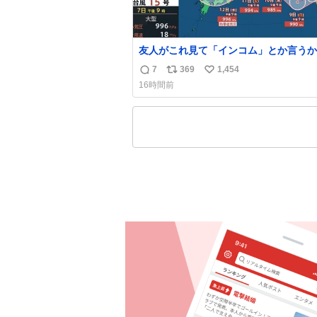
友人がこれ見て「インコム」とか言うか
もうそれにしか見えなくなっちゃった。
7
369
1,454
返
リ
い
16時間前
信
ポ
い
数
ス
ね
ト
数
数