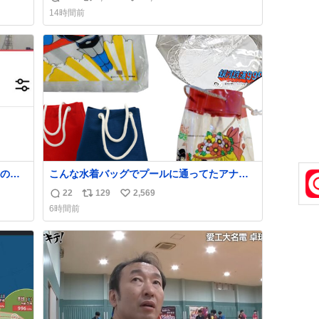
返
リ
い
方々ありがとーーー
14時間前
ー！！！！！！！！！！！！！！！！！！！
信
ポ
い
！！！！！！！
数
ス
ね
ト
数
数
の世
こんな水着バッグでプールに通ってたアナ
タ、完全なる同世代（笑） #70年代 #80年
22
129
2,569
返
リ
い
代 #昭和レトロ
6時間前
信
ポ
い
数
ス
ね
ト
数
数