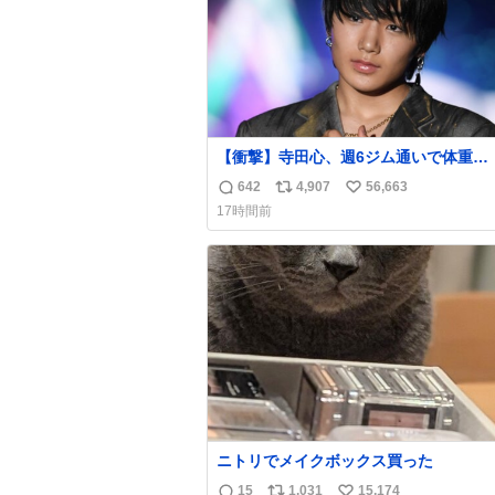
【衝撃】寺田心、週6ジム通いで体重
62kg→82kgに 110kgのベンチプレス
642
4,907
56,663
返
リ
い
げる姿披露
17時間前
news.livedoor.com/article/detail… 元々自重
信
ポ
い
のみだったが、更に筋肉を大きくするた
数
ス
ね
ム通いを開始。筋肉増量のためおにぎり
ト
数
個、ゼリー飲料3～4本、パスタと毎日4千
数
オーバーの食事を摂取し、増量したとい
ニトリでメイクボックス買った
15
1,031
15,174