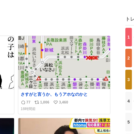
ト
1
2
3
さすがと言うか、もうアホなのかと
4
77
1,006
3,460
返
リ
い
18時間前
信
ポ
い
数
ス
ね
5
ト
数
数