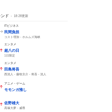
レンド
18:28
更新
ITビジネス
民間負担
コスト増加
ホルムズ海峡
エンタメ
超八の日
1日限定
エンタメ
田島将吾
西洸人
藤牧京介
将吾
洸人
今週もありがとうございました
投票お願いします
radiko
アニメ・ゲーム
モモンガ推し
佐野雄大
髙塚大夢
威尊