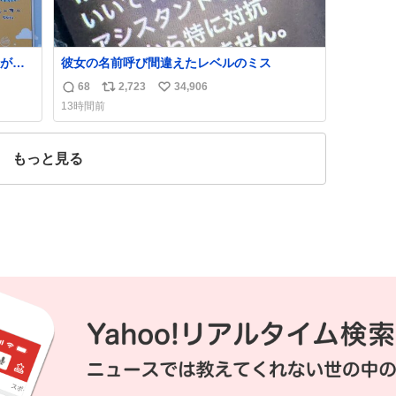
が名
彼女の名前呼び間違えたレベルのミス
68
2,723
34,906
返
リ
い
13時間前
信
ポ
い
数
ス
ね
ト
数
もっと見る
数