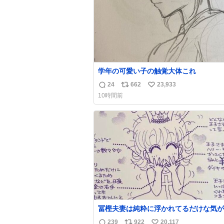
学年の可愛い子の触覚大体これ
24
662
23,933
返
リ
い
10時間前
信
ポ
い
数
ス
ね
ト
数
数
冨樫夫妻は純粋に浮かれてるだけな気が
な〜 全アはここに自分の市場価値的な
239
922
20,117