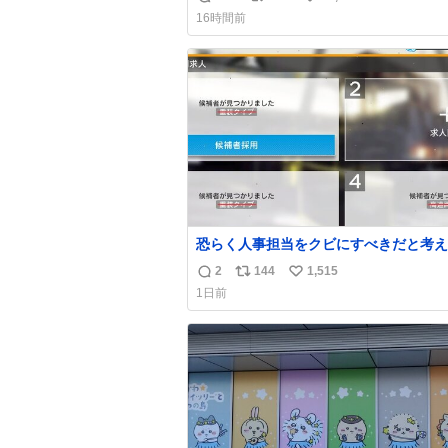
返
リ
い
上乗せするので、 すっぴん＆寝起きのボサボ
16時間前
サ頭でも「今日も可愛いね」が止まらな
信
ポ
い
放っておくと永遠に髪撫でてきて作業進
数
ス
ね
い() 156cm40kg、年中日焼け止めとお友達の
ト
数
私より綺麗な手やめてもろて とか言う
数
恐らく人事担当をクビにすべきだと考え
るが‥‥‥
2
144
1,515
返
リ
い
1日前
信
ポ
い
数
ス
ね
ト
数
数