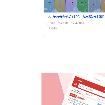
ちいかわ分からんけど、古本屋だけ属性
前になってるのはどういうこと？
156
519
39,918
返
リ
い
15時間前
信
ポ
い
数
ス
ね
ト
数
数