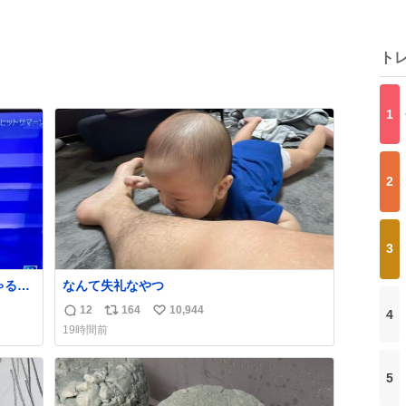
ト
1
2
3
る🤣
なんて失礼なやつ
12
164
10,944
4
返
リ
い
19時間前
信
ポ
い
数
ス
ね
ト
数
5
数