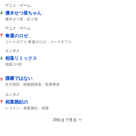
アニメ・ゲーム
優木せつ菜ちゃん
優木せつ菜
虹ヶ咲
アニメ・ゲーム
奪還のロゼ
コードギアス 奪還のロゼ
コードギアス
BS-tBS
エンタメ
相葉リミックス
相葉◎×部
腫瘍ではない
京大病院
顕微鏡検査
医療事故
エンタメ
相葉雅紀の
レコメン
相葉雅紀
相葉
20位まで見る