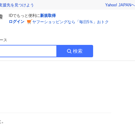
Yahoo! JAPAN
ヘ
支援先を見つけよう
IDでもっと便利に
新規取得
ログイン
ヤフーショッピングなら「毎日5％」おトク
ース
検索
た。