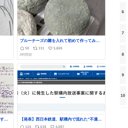
6
7
ブルーチーズの菌を入れて初めて作ってみた
チーズなんだけど 本能でちょっとヤバいと思
50
331
5,669
返
リ
い
っちゃう見た目だな
8
8時間前
信
ポ
い
数
ス
ね
ト
数
9
数
10
する
【発表】西日本鉄道、駅構内で流れた“不適切
ものを
音声”に声明「被害届も検討」
124
639
4,097