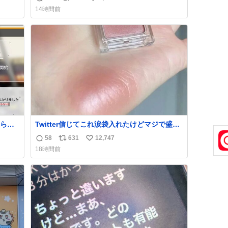
返
リ
い
news.livedoor.com/article/detail… 4日に西
14時間前
い。
鉄福岡（天神）駅および薬院駅で発生した駅
信
ポ
い
まな
構内放送事案について声明を公表した。「第
数
ス
ね
三者によって駅構内放送設備に外部から不正
ト
数
に音声が流された可能性も含めて確認を実
数
施」と説明した。
られ
Twitter信じてこれ涙袋入れたけどマジで盛れ
た…ありがとう…
58
631
12,747
返
リ
い
18時間前
信
ポ
い
数
ス
ね
ト
数
数