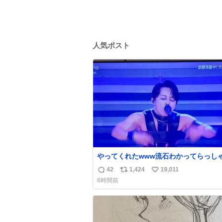
人気ポスト
やってくれたwww流石わかってらっしゃ
🤣🤣 #Mステ #西川貴教
42
1,424
19,011
返
リ
い
6時間前
信
ポ
い
数
ス
ね
ト
数
数