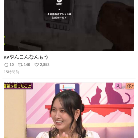
avやんこんなんもう
10
140
2,852
返
リ
い
15時間前
信
ポ
い
数
ス
ね
ト
数
数