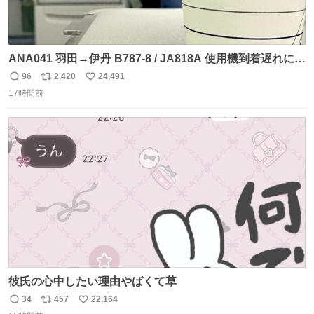
ANA041 羽田→伊丹 B787-8 / JA818A 使用機到着遅れにつ
き 「安全に支障ない範囲で1分1秒でも遅延回復に努めてお
96
2,420
24,491
返
リ
い
ります」と機長の気合い十分！ が、フライトは順調に進み
17時間前
信
ポ
い
すぎ… 「飛ばしすぎたせいか現在奈良県上空での待機を命
数
ス
ね
じられております」 でコンソメスープ吹き出しそうになり
ト
数
数
ましたw
彼氏の心中したい理由やばくて草
34
457
22,164
返
リ
い