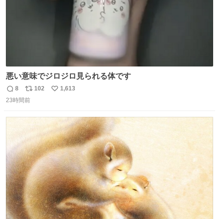
悪い意味でジロジロ見られる体です
8
102
1,613
返
リ
い
23時間前
信
ポ
い
数
ス
ね
ト
数
数