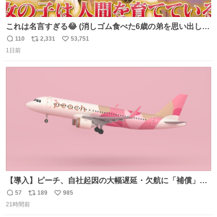
これは名言すぎる😂 (消しゴム食べた6歳の弟を思い出しな
がら)
110
2,331
53,751
返
リ
い
1日前
信
ポ
い
数
ス
ね
ト
数
数
【導入】ピーチ、自社起因の大幅遅延・欠航に「補償」開
始へ news.livedoor.com/article/detail… 同社に起因する理
57
189
985
返
リ
い
由によって大幅遅延や欠航が発生した場合、乗客が負担し
21時間前
信
ポ
い
た宿泊費や交通費を、領収書の事後申請に基づき、国内線