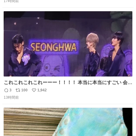
17時間前
信
ポ
い
数
ス
ね
ト
数
数
これこれこれこれーーー！！！！ 本当に本当にすごい 会場
揺れてた
3
100
1,942
返
リ
い
13時間前
信
ポ
い
数
ス
ね
ト
数
数