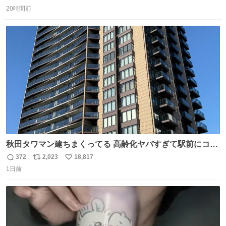
返
リ
い
20時間前
信
ポ
い
数
ス
ね
ト
数
数
秋田タワマン建ちまくってる 高齢化ヤバすぎて駅前にコン
パクトシティつくって高齢者を住ませる考えらしい 病院も
372
2,023
18,817
返
リ
い
全部駅前にある
1日前
信
ポ
い
数
ス
ね
ト
数
数