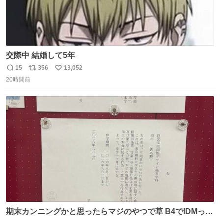
交際中 結婚して5年
15
356
13,052
返
リ
い
20時間前
信
ポ
い
数
ス
ね
ト
数
数
期末カンニングかと思ったらマジのやつで草 B4でIDMって