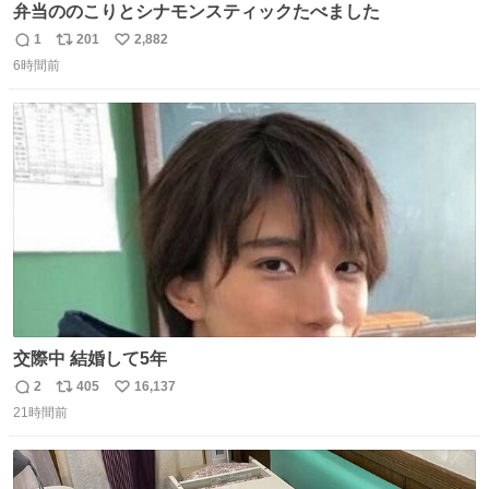
弁当ののこりとシナモンスティックたべました
1
201
2,882
返
リ
い
6時間前
信
ポ
い
数
ス
ね
ト
数
数
交際中 結婚して5年
2
405
16,137
返
リ
い
21時間前
信
ポ
い
数
ス
ね
ト
数
数