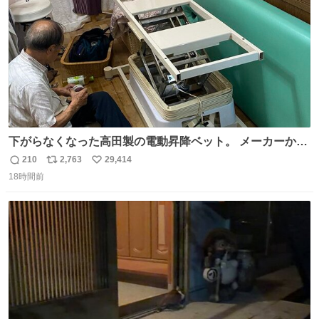
下がらなくなった高田製の電動昇降ベット。 メーカーから
は、完全に見放されたんですが、 見事に85歳の父が治しま
210
2,763
29,414
返
リ
い
した。 うちの父は、トヨタカローラのボディをオート生産
18時間前
信
ポ
い
する、工業ロボットの製作者なんですが、 父が電動ベット
数
ス
ね
の配線をハンダで修理している横で、
ト
数
数