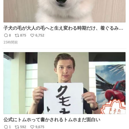
子犬の毛が大人の毛へと生え変わる時期だけ、着ぐるみを
着てるように見える良さがあります
8
875
6,752
返
リ
い
15時間前
信
ポ
い
数
ス
ね
ト
数
数
公式にトムホって書かされるトムホまだ面白い
1
592
9,675