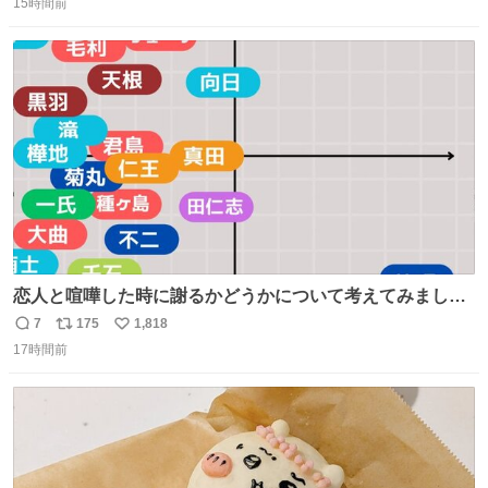
15時間前
信
ポ
い
数
ス
ね
ト
数
数
恋人と喧嘩した時に謝るかどうかについて考えてみました
💭 ▶︎自分から謝る or 悪くないなら謝らない ▶︎ねちねちす
7
175
1,818
返
リ
い
る or さっぱりしている 個人的見解です！色々と許してく
17時間前
信
ポ
い
ださい！
数
ス
ね
ト
数
数