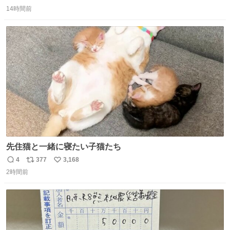
返
リ
い
14時間前
信
ポ
い
数
ス
ね
ト
数
数
先住猫と一緒に寝たい子猫たち
4
377
3,168
返
リ
い
2時間前
信
ポ
い
数
ス
ね
ト
数
数