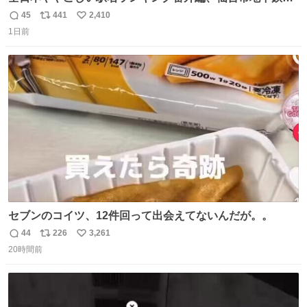
内駅
45
441
2,410
返
リ
い
1日前
信
ポ
い
数
ス
ね
ト
数
数
セブンのコイツ、12件回って出会えてないんだが。。
44
226
3,261
返
リ
い
20時間前
信
ポ
い
数
ス
ね
ト
数
数