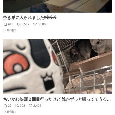
空き巣に入られました🤣🤣🤣
419
5,517
53,085
返
リ
い
17時間前
信
ポ
い
数
ス
ね
ト
数
数
ちいかわ映画２回目行ったけど 誰かずっと喋っててうるさ
かった 許せねえ
22
202
2,402
返
リ
い
14時間前
信
ポ
い