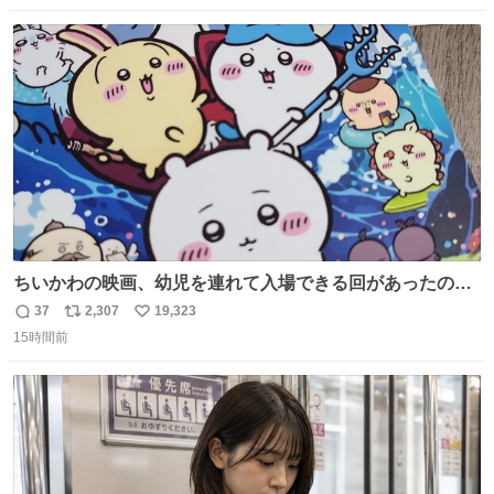
数
ス
ね
ト
数
数
ちいかわの映画、幼児を連れて入場できる回があったので
子どもを連れて観てきたんですけど、セイレーンの登場シ
37
2,307
19,323
返
リ
い
ーンで場内のベビーが一斉に泣き出してたのがとてもよい
15時間前
信
ポ
い
映画体験でした。
数
ス
ね
ト
数
数