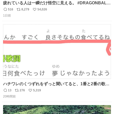
疲れている人は一瞬だけ悟空に見える。 #DRAGONBALL
#ドラゴンボール
516
8,279
54,026
返
リ
い
1日前
信
ポ
い
数
ス
ね
ト
数
数
ハチワレのくつずれをずっと聞いてると、1番と2番の歌詞
のこの赤線の部分、本来なら絶対逆の方が歌詞の意味合っ
13
276
5,319
返
リ
い
てるのに急に話変えてるよねw晴れだっけ？雨だっけ？っ
20時間前
信
ポ
い
て言ってるのに急に食べ物の話になったり何食べたっけ？
数
ス
ね
って言ってるのに急に天気の話になったりとかwでもそこ
ト
数