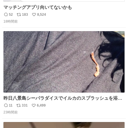
マッチングアプリ向いてないかも
52
183
8,524
返
リ
い
18時間前
信
ポ
い
数
ス
ね
ト
数
数
昨日八景島シーパラダイスでイルカのスプラッシュを浴び
たらゲソのおまけがついてきました。誰の食べカスかわか
11
331
6,499
返
リ
い
らないけど、とても愛おしいです。こんなおまけまで付け
23時間前
信
ポ
い
てもらって感謝しかありません。 #ふれあいラグーン #横
数
ス
ね
浜八景島シーパラダイス
ト
数