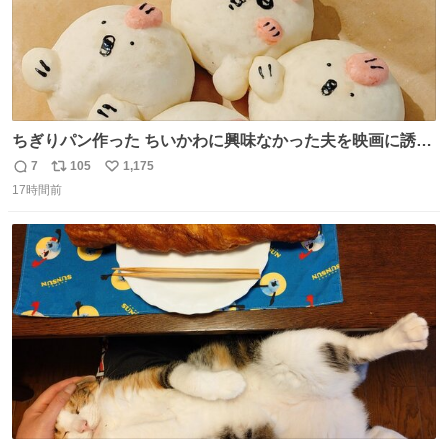
ちぎりパン作った ちいかわに興味なかった夫を映画に誘い
出すことに成功したからさァ、永遠のいのち食べさせてか
7
105
1,175
返
リ
い
ら観に行くねッ🎫
17時間前
信
ポ
い
数
ス
ね
ト
数
数