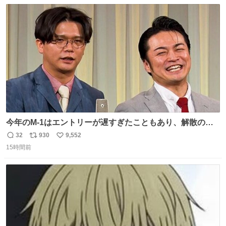
数
ス
ね
は1人あたり上限1万円、国際線は上限2万円まで支払う。
ト
数
数
今年のM-1はエントリーが遅すぎたこともあり、解散の可
能性を作り出してからのスタート！！ 遅くなって申し訳な
32
930
9,552
返
リ
い
い🙏 エントリーナンバーは「GO!無策!」でかなり覚えやす
15時間前
信
ポ
い
い！応援をお願いすることになりそう！！
数
ス
ね
ト
数
数