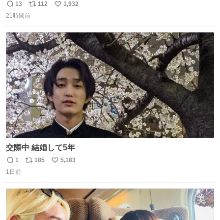
ことはおそらく就職だし、内定取り消し？ それと夏休み期
13
112
1,932
返
リ
い
間の停学って無意味じゃね？
21時間前
信
ポ
い
数
ス
ね
ト
数
数
交際中 結婚して5年
1
185
5,183
返
リ
い
1日前
信
ポ
い
数
ス
ね
ト
数
数