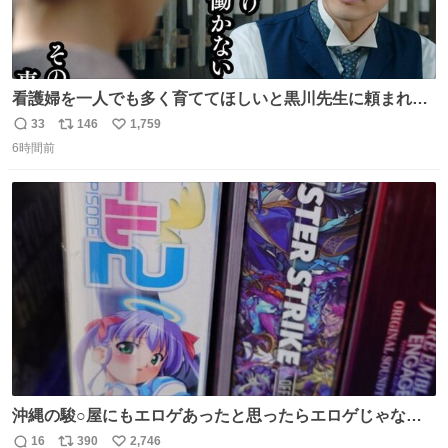
看護婦を一人でも多く育ててほしいと黒川先生に頼まれ、
１年間だけ黒川病院で働くことにしたりん。 直美はその１
33
146
1,759
返
リ
い
年間で恵風看護婦会を立て直すと話しました。 👇このシー
6時間前
信
ポ
い
ンをぜひ本編で web.nhk/tv/an/kazekaor… #朝ドラ #風薫
数
ス
ね
る 見上愛 上坂樹里 平埜生成
ト
数
数
沖縄の駿○屋にもエロゲあったと思ったらエロゲじゃなか
った
16
390
2,746