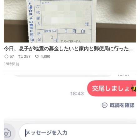
今日、息子が地震の募金したいと家内と郵便局に行ったみ
たいです。おもちゃとか買う選択肢もあったと思うけど、
57
257
4,890
返
リ
い
自分で貯めてた2万円を役に立てて欲しい、みんなも元気
19時間前
信
ポ
い
になって欲しいと。家内も一緒に募金したので、自分も何
数
ス
ね
かできたらなぁと思いました。
ト
数
数