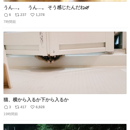
うん…。 うん…。 そう感じたんだね🌿
6
237
1,378
返
リ
い
7時間前
信
ポ
い
数
ス
ね
ト
数
数
猫、横から入るか下から入るか
3
417
6,928
返
リ
い
19時間前
信
ポ
い
数
ス
ね
ト
数