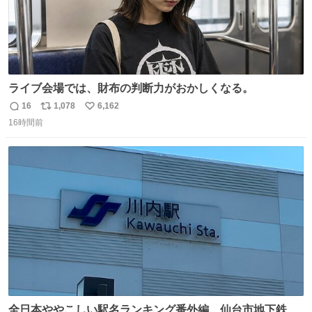
ライブ会場では、財布の判断力がおかしくなる。
16
1,078
6,162
返
リ
い
16時間前
信
ポ
い
数
ス
ね
ト
数
数
全日本ややこしい駅名ランキング番外編、仙台市地下鉄川