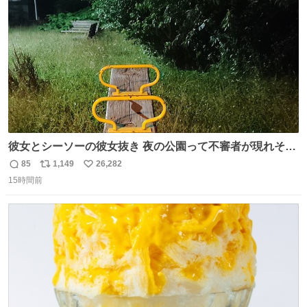
数
彼女とシーソーの彼女抜き 夜の公園って不審者が現れそう
で怖いんだよな
85
1,149
26,282
返
リ
い
15時間前
信
ポ
い
数
ス
ね
ト
数
数