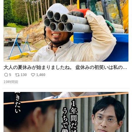
ト
数
数
大人の夏休みが始まりましたね。 盆休みの初笑いは私の現
場コスプレ マスターイーでお願いします！！
5
130
1,460
返
リ
い
19時間前
信
ポ
い
数
ス
ね
ト
数
数