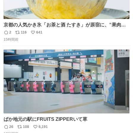
京都の人気かき氷「お茶と酒 たすき」が原宿に、“果肉た
っぷり”夏限定アップルマンゴー＆定番ほうじ茶みつ -
2
116
641
返
リ
い
fashion-press.net/news/149581
15時間前
信
ポ
い
数
ス
ね
ト
数
数
ばか地元の駅にFRUITS ZIPPERいて草
26
108
6,191
返
リ
い