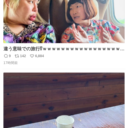
違う意味での旅行⁉️ｗｗｗｗｗｗｗｗｗｗｗｗｗｗｗｗｗｗ
ｗ
9
142
6,884
返
リ
い
17時間前
信
ポ
い
数
ス
ね
ト
数
数