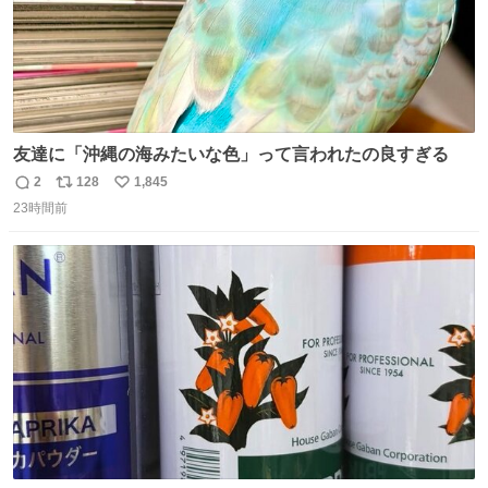
友達に「沖縄の海みたいな色」って言われたの良すぎる
2
128
1,845
返
リ
い
23時間前
信
ポ
い
数
ス
ね
ト
数
数