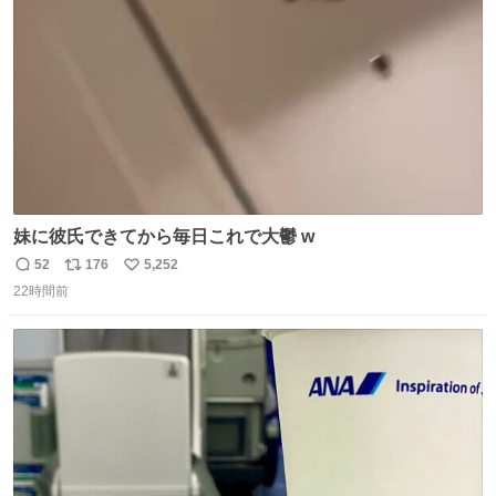
数
妹に彼氏できてから毎日これで大鬱 w
52
176
5,252
返
リ
い
22時間前
信
ポ
い
数
ス
ね
ト
数
数