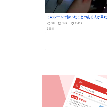
このシーンで抜いたことのある人が果た
世にどれほどいることか このアカウン
58
147
2,412
返
リ
い
り着いた皆さんとは、ロボコップ2につ
1日前
れからもぜひ語り合っていきたい
信
ポ
い
数
ス
ね
ト
数
数