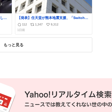
して
【発表】任天堂が熊本地震支援、「Switch
トに辿
2」など無償修理へ 保証切れでも対象
112
1,347
9,312
返
リ
い
いてこ
news.livedoor.com/article/detail… 任天堂が
1日前
令和8年熊本地震の被災者支援として、災害救
信
ポ
い
助法適用地域からの同社製品の修理につい
数
ス
ね
て、27年2月1日まで無償で対応すると発表し
ト
数
もっと見る
た。「Switch 2」や「Switch」「Joy-Con」
数
などが対象。