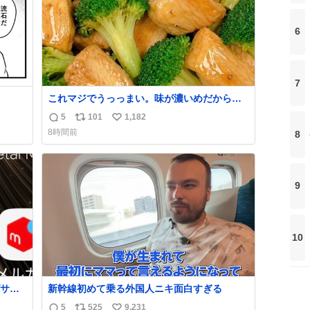
6
7
これマジでうっっまい。味が濃いめだから満
足感エグいし1週間で3キロ痩せた😭
5
101
1,182
返
リ
い
8時間前
8
信
ポ
い
数
ス
ね
ト
数
数
9
10
サく
新幹線初めて乗る外国人ニキ面白すぎる
VkR
5
525
9,231