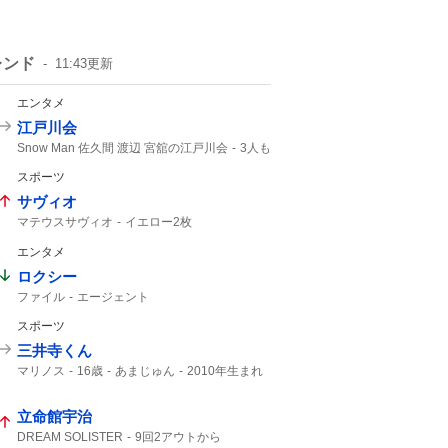
レンド
11:43
更新
エンタメ
江戸川会
Snow Man 佐久間 渡辺 宮舘の江戸川会
3人も
2人目
Snow Man
55分
スポーツ
サヴィオ
マテウスサヴィオ
イエロー2枚
マテウス・サヴィオ
あべしゅー
ファール
エンタメ
レッドカード
キジェ
イエロー
ロクシー
ファイル
エージェント
スポーツ
三井寺くん
マリノス
16歳
あまじゅん
2010年生まれ
立命館宇治
DREAM SOLISTER
9回2アウトから