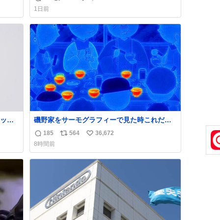
返
リ
い
1日前
信
ポ
い
数
ス
ね
ト
数
数
ッと
磯野家をサーモグラフィーで見た時これだっ
欲し
たら怖い
185
564
36,672
返
リ
い
めちゃ
8時間前
っ
信
ポ
い
数
ス
ね
てるし
ト
数
！
数