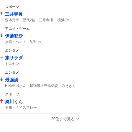
逆転勝ち
立命館
甲子園
9回
2アウトから
9回2アウト
スポーツ
響けユーフォニアム
ユーフォニアム
三井寺眞
2アウト
森本貴幸
歴代2位
三井寺 眞
横浜FM
ハーフタイム
三井寺
16歳
Travis Japan
アニメ・ゲーム
史上最年少
J1
トラップ
15歳
伊藤彩沙
水着イベント
8月中旬
エンタメ
旅サラダ
トニセン
エンタメ
最強漢
HIKAKINさん
最強漢小島健伝説
みそきん
学生時代から
YouTuber
HIKAKIN
スポーツ
奥川くん
奥川
ナイスプレー
20位まで見る