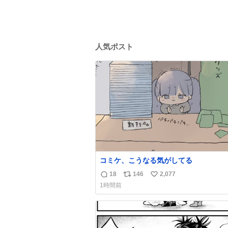
人気ポスト
コミケ、こうなる気がしてる
18
146
2,077
返
リ
い
1時間前
信
ポ
い
数
ス
ね
ト
数
数