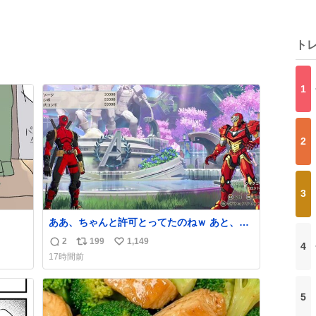
ト
1
2
3
ああ、ちゃんと許可とってたのねｗ あと、マ
ジで『そして時は動き出す』って言ってて草
2
199
1,149
4
返
リ
い
オブ草
17時間前
信
ポ
い
数
ス
ね
ト
数
5
数