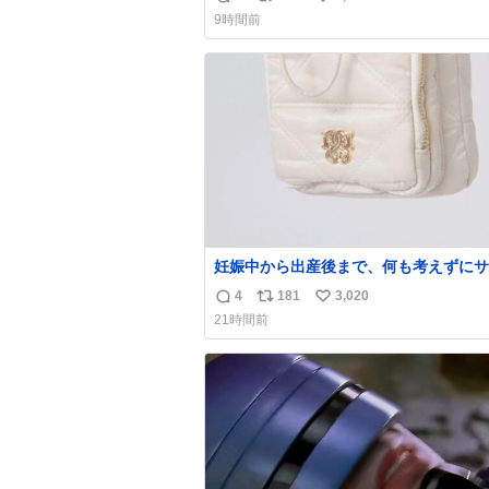
返
リ
い
9時間前
信
ポ
い
数
ス
ね
ト
数
数
妊娠中から出産後まで、何も考えずにサ
持って行けるようなショルダーバッグが
4
181
3,020
返
リ
い
いな〜と思っていたのだけど snidelで
21時間前
くちゃピッタリなものを見つけたので買
信
ポ
い
た！✨ スマホと小物とペットボトルが入るの
数
ス
ね
最高すぎる🥹 しかもスマホ入れ独立し
ト
数
ファスナーない！地味に嬉しいやつ！！
数