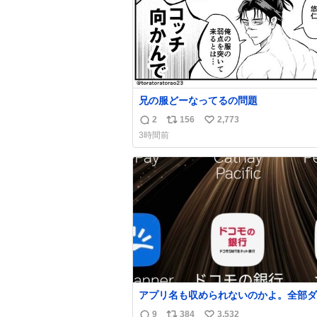
兄の服どーなってるの問題
2
156
2,773
返
リ
い
3時間前
信
ポ
い
数
ス
ね
ト
数
数
アプリ名も収められないのかよ。全部ダ
て本当に凄い。 https://t.co/LemyLGy
9
384
3,532