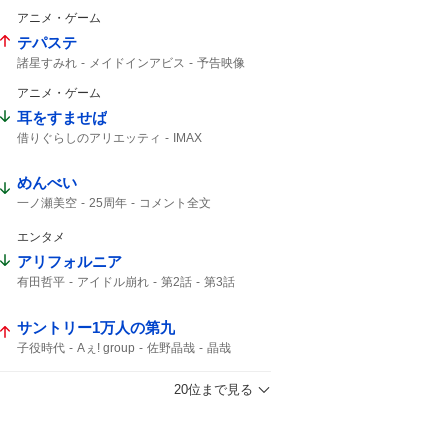
真骨彫
アニメ・ゲーム
テパステ
諸星すみれ
メイドインアビス
予告映像
新キャスト
アニメ・ゲーム
耳をすませば
借りぐらしのアリエッティ
IMAX
アリエッティ
めんべい
一ノ瀬美空
25周年
コメント全文
エンタメ
アリフォルニア
有田哲平
アイドル崩れ
第2話
第3話
サントリー1万人の第九
子役時代
Aぇ! group
佐野晶哉
晶哉
20位まで見る