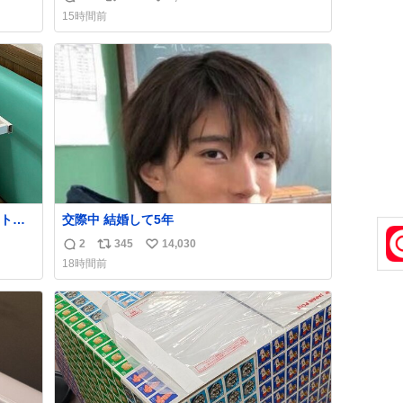
返
リ
い
くださ
択肢もあったと思うけど、自分で貯めてた2万
15時間前
円を役に立てて欲しい、みんなも元気になっ
信
ポ
い
て欲しいと。家内も一緒に募金したので、自
数
ス
ね
ら個体
分も何かできたらなぁと思いました。
ト
数
数
ト。
交際中 結婚して5年
す
2
345
14,030
返
リ
い
18時間前
産す
信
ポ
い
が
数
ス
ね
る横
ト
数
数