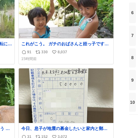
6
7
転によ
これがこう。 ガチのおばさんと姪っ子です。
でなら
（身長抜かされててしぬ笑） #ヤツルギ12 #
91
330
8,037
返
リ
い
た！”
家族でヒロイン
8
15時間前
信
ポ
い
数
ス
ね
ト
数
9
数
10
 高
今日、息子が地震の募金したいと家内と郵便
急に飼
局に行ったみたいです。おもちゃとか買う選
31
152
3,072