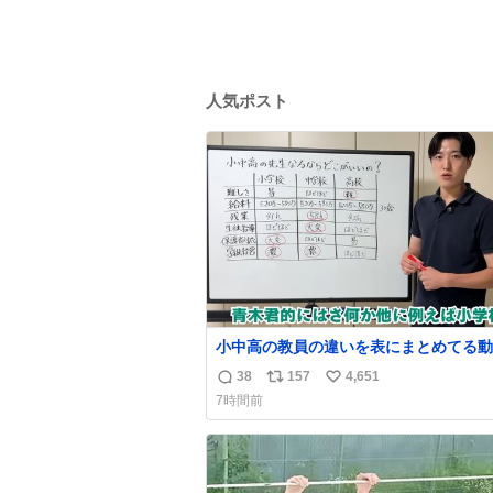
人気ポスト
小中高の教員の違いを表にまとめてる動
った。これより解像度が高い動画ないか
38
157
4,651
返
リ
い
今まで見た中で一番正確。
7時間前
信
ポ
い
数
ス
ね
ト
数
数