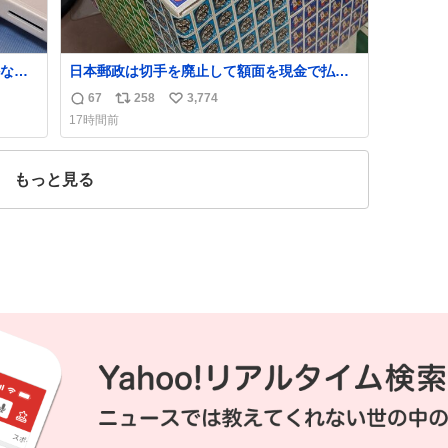
なか
日本郵政は切手を廃止して額面を現金で払い
るから
戻せ2026 #日本郵政 @JapanPostHD_PR
67
258
3,774
返
リ
い
急いで
17時間前
も謝
信
ポ
い
てし
数
ス
ね
味に
ト
数
もっと見る
た。
数