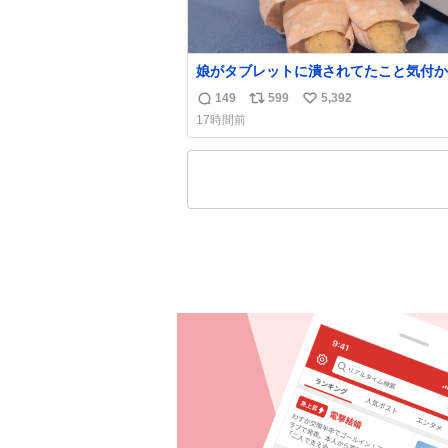
娘がタブレットに潰されてたこと気付か
った。 旦那だけは娘の波長を感じ取れ
149
599
5,392
返
リ
い
声出せずともSOSが伝わったらしい。 
17時間前
旦那が救出して、泣きじゃくる娘に自分
信
ポ
い
って抱きしめようとしたら、ビンタされ
数
ス
ね
まった。3回ほど。 小さい手だけど、地
ト
数
痛い。 その後、娘は旦那に泣きついて
数