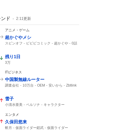
レンド
2:11
更新
アニメ・ゲーム
超かぐやメシ
スピンオフ
ビビビコミック
超かぐや
0話
Web漫画
10年後
美味しいものを
超かぐや姫
残り1日
3万
ITビジネス
中国製無線ルーター
調査会社
10万台
OEM
安いから
Zbtlink
ルーター
日本経済新聞
雪子
小清水亜美
ペルソナ
キャラクター
エンタメ
久保田悠来
斬月
仮面ライダー鎧武
仮面ライダー