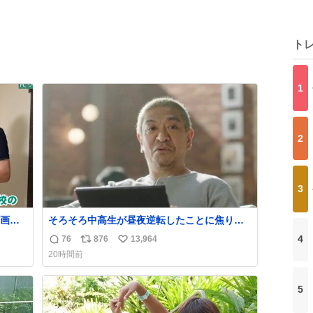
ト
1
2
3
画あ
そろそろ中高生が昼夜逆転したことに焦り始
も。
める時期やね
4
76
876
13,964
返
リ
い
20時間前
信
ポ
い
数
ス
ね
5
ト
数
数