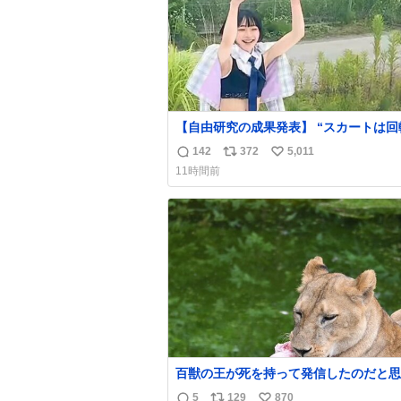
【自由研究の成果発表】 “スカートは回
って広がるが、岡澤恋によって270°ま
142
372
5,011
返
リ
い
広がらずに回転が可能なことが証明され
11時間前
信
ポ
い
数
ス
ね
ト
数
数
百獣の王が死を持って発信したのだと思う
温多湿が尋常でない日本の夏 どうか早
5
129
870