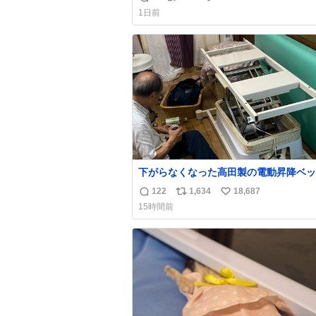
返
リ
い
育の環境を見直して 動物の命を護って
1日前
い…と 治療中のライオンが助かりますように
信
ポ
い
すべての動物の命が護られますように
数
ス
ね
2026.7.3📷多摩動物公園にて 残念なが
ト
数
の識別は出来ません
数
下がらなくなった高田製の電動昇降ベッ
メーカーからは、完全に見放されたんで
122
1,634
18,687
返
リ
い
が、 見事に85歳の父が治しました。 うちの父
15時間前
は、トヨタカローラのボディをオート生
信
ポ
い
る、工業ロボットの製作者なんですが、 父
数
ス
ね
電動ベットの配線をハンダで修理してい
ト
数
で、
数