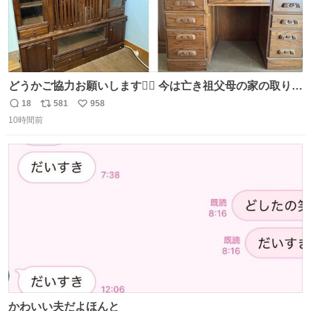
どうかご協力お願いします🙇‍♂️ 今は亡き祖父母の家の取り壊
しが決まり、どうしても処分して欲しくない食器棚と机の
18
581
958
返
リ
い
引き取り手を探しております この2つは私の祖母が当初一
10時間前
信
ポ
い
目惚れで購入したもので、祖母はc型肝炎で58歳という若
数
ス
ね
さで亡くなりましたが、この家具達をとても大切にしてお
ト
数
数
りました 続く↓
かわいい夫だよほんと