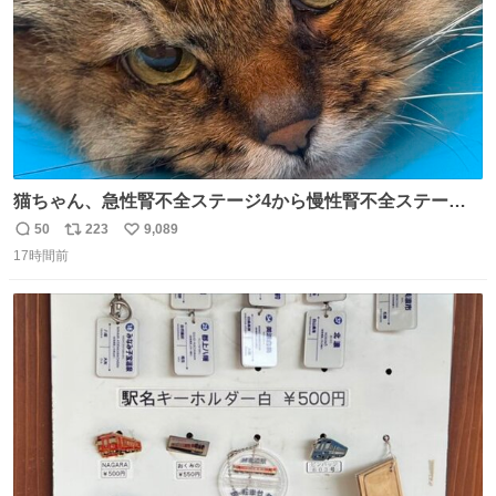
猫ちゃん、急性腎不全ステージ4から慢性腎不全ステージ2
になりました😭点滴も週一で大丈夫になった… このままだ
50
223
9,089
返
リ
い
と2、3日持たないって言われたのが嘘みたい…本当に嬉し
17時間前
信
ポ
い
い😭😭😭頑張ってくれてありがとう😭😭😭 嬉しくて帰り
数
ス
ね
道泣きながら歩いてたら向こうから来た人にすごい顔され
ト
数
数
た🫠