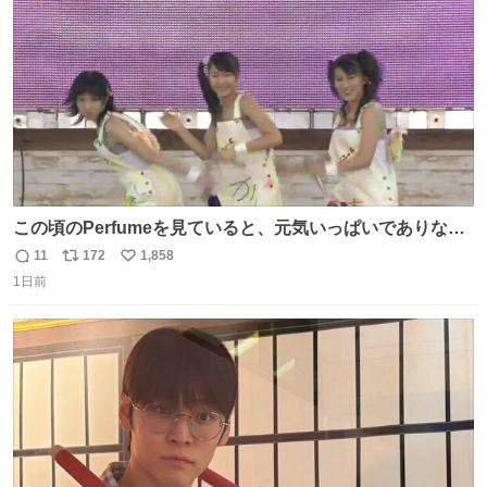
数
この頃のPerfumeを見ていると、元気いっぱいでありなが
ら決して感情に任せすぎることなく、しっかりと制御され
11
172
1,858
返
リ
い
たダンスであることに新鮮に驚く。3人のあげた足の向き
1日前
信
ポ
い
や角度とか本当に細かな部分まできっちりと揃っていてそ
数
ス
ね
こから積み重ねてきた努力や練習量が見て取れる…
ト
数
数