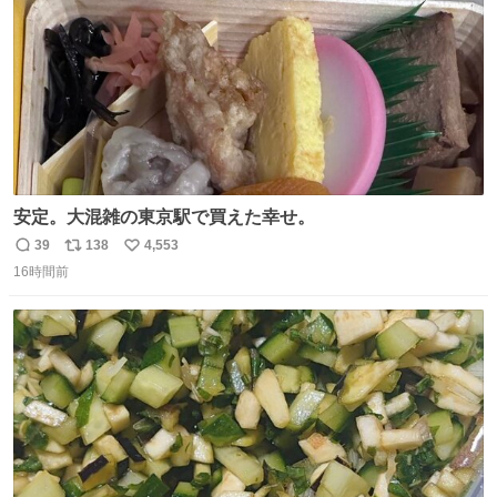
安定。大混雑の東京駅で買えた幸せ。
39
138
4,553
返
リ
い
16時間前
信
ポ
い
数
ス
ね
ト
数
数