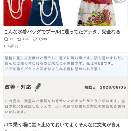
こんな水着バッグでプールに通ってたアナタ、完全なる同
世代（笑） #70年代 #80年代 #昭和レトロ
31
194
3,599
返
リ
い
10時間前
信
ポ
い
数
ス
ね
ト
数
数
バス乗り場に堂々止めておいてよくそんなに文句が言える