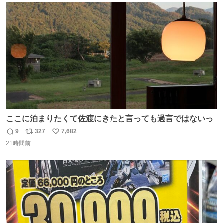
ト
数
数
ここに泊まりたくて佐渡にきたと言っても過言ではないっ
9
327
7,682
返
リ
い
21時間前
信
ポ
い
数
ス
ね
ト
数
数