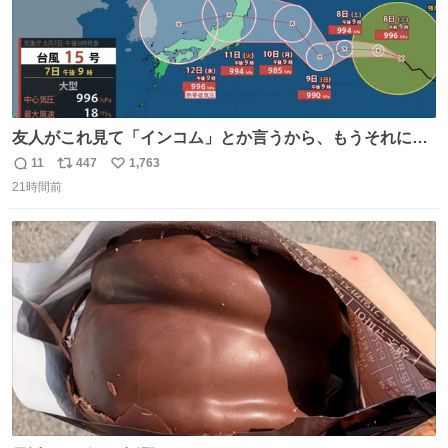
友人がこれ見て「インコム」とか言うから、もうそれにし
か見えなくなっちゃった。
11
447
1,763
返
リ
い
21時間前
信
ポ
い
数
ス
ね
ト
数
数