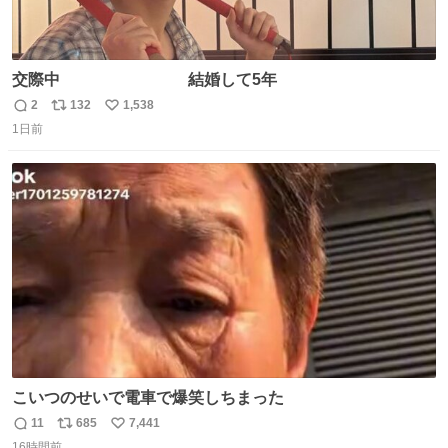
交際中 結婚して5年
2
132
1,538
返
リ
い
1日前
信
ポ
い
数
ス
ね
ト
数
数
こいつのせいで電車で爆笑しちまった
11
685
7,441
返
リ
い
16時間前