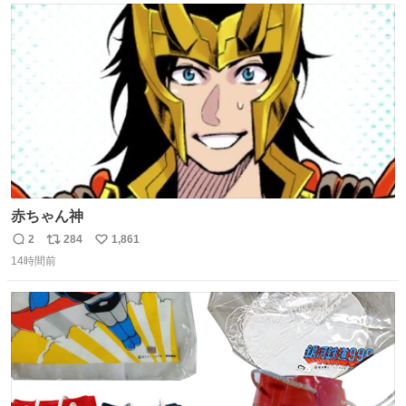
ト
数
数
赤ちゃん神
2
284
1,861
返
リ
い
14時間前
信
ポ
い
数
ス
ね
ト
数
数