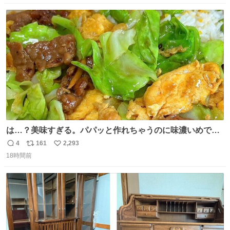
数
ス
ね
ト
数
数
は…？美味すぎる。パパッと作れちゃうのに味濃いめで満
足感エグいの天才だろ🥹
4
161
2,293
返
リ
い
18時間前
信
ポ
い
数
ス
ね
ト
数
数