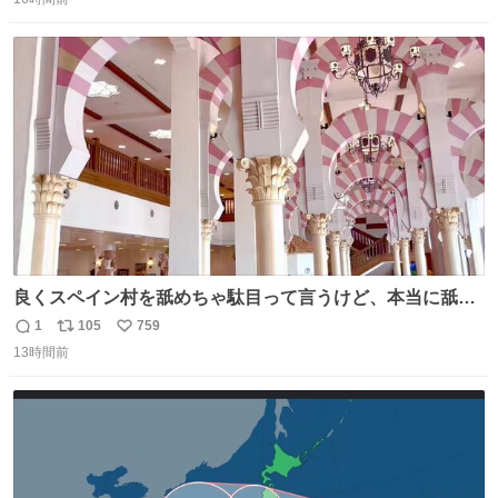
信
ポ
い
数
ス
ね
ト
数
数
良くスペイン村を舐めちゃ駄目って言うけど、本当に舐め
ちゃ行けないのはスペィン村ホテル🏛🏨 だってロビーから
1
105
759
返
リ
い
中庭抜けるだけでこの有様🤩 ディズニーホテル泊まってる
13時間前
信
ポ
い
場所じゃない。 5年振りの志摩スペイン村パルケエスパー
数
ス
ね
ニャは益々素晴らしい場所になってる
ト
数
数