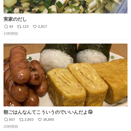
実家のだし
44
123
2,917
返
リ
い
10時間前
信
ポ
い
数
ス
ね
ト
数
数
朝ごはんなんてこういうのでいいんだよ🤤
657
2,603
36,800
返
リ
い
20時間前
信
ポ
い