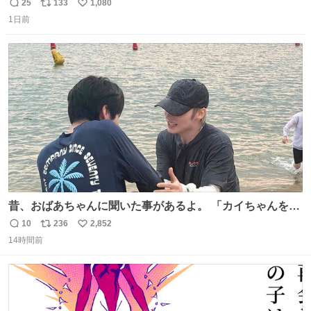
ね 運転士は日本人やったのなら韓国人は関係ないし、なん
25
133
1,080
返
リ
い
なら68歳も関係ない…
1日前
信
ポ
い
数
ス
ね
ト
数
数
昔、おばあちゃんに聞いた事があるよ。 「カイちゃんをい
じめると、アイツが海から上がって来るぞ。」って。
10
236
2,852
返
リ
い
14時間前
信
ポ
い
数
ス
ね
ト
数
数