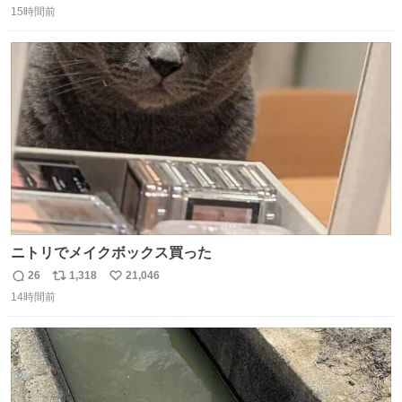
奨し，それ以外の地域で堅実に生きるのを周縁化する ・恋
15時間前
信
ポ
い
愛にかまけ，「陽キャラ」として振る舞うのを極端に中心
数
ス
ね
化する ・院生が研究環境を求め他大学に移るのを批判する
ト
数
数
過去例↓
ニトリでメイクボックス買った
26
1,318
21,046
返
リ
い
14時間前
信
ポ
い
数
ス
ね
ト
数
数