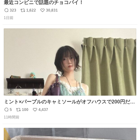
最近コンビニで話題のチョコパイ！
323
1,622
30,831
返
リ
い
1日前
信
ポ
い
数
ス
ね
ト
数
数
ミント×パープルのキャミソールがオフハウスで200円だっ
た♩
5
100
4,437
返
リ
い
11時間前
信
ポ
い
数
ス
ね
ト
数
数