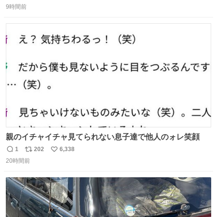
の自由研究
9時間前
信
ポ
い
数
ス
ね
ト
数
数
親のイチャイチャ見てられない息子達で他人のォレ笑顔
1
202
6,338
返
リ
い
20時間前
信
ポ
い
数
ス
ね
ト
数
数