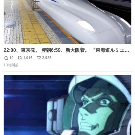
22:00、東京発。 翌朝6:59、新大阪着。 『東海道ルミエー
ルエクスプレス』が今夜、初運行！ 岐阜羽島駅で夜を越す
10
1,016
2,926
返
リ
い
東海道新幹線。寝台列車じゃないのに、朝まで新幹線とい
13時間前
信
ポ
い
う、なんだか特別体験😉 #TRAINTRIP #東海道ルミエール
数
ス
ね
エクスプレス
ト
数
数