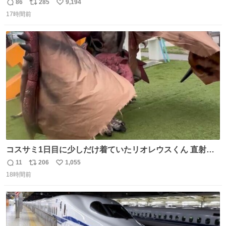
が勿体無い精神で心がざわつく.....ッ
86
285
9,194
返
リ
い
17時間前
信
ポ
い
数
ス
ね
ト
数
数
コスサミ1日目に少しだけ着ていたリオレウスくん 直射日
光下で暑すぎて疲労状態 火耐性15ではだめですね 適応珠
11
206
1,055
返
リ
い
Lv1と耐火珠Lv3装備しないと真夏の名古屋は過ごせぬよう
18時間前
信
ポ
い
です #コスサミ2026
数
ス
ね
ト
数
数