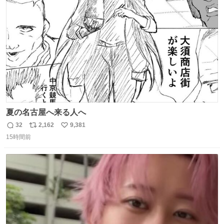
ト
数
数
夏の名古屋へ来る人へ
32
2,162
9,381
返
リ
い
15時間前
信
ポ
い
数
ス
ね
ト
数
数