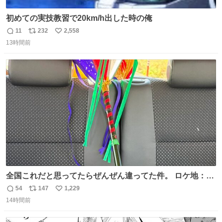
初めての実技教習で20km/h出した時の俺
11
232
2,558
返
リ
い
13時間前
信
ポ
い
数
ス
ね
ト
数
数
全国これだと思ってたらぜんぜん違ってた件。 ロケ地：広
島
54
147
1,229
返
リ
い
14時間前
信
ポ
い
数
ス
ね