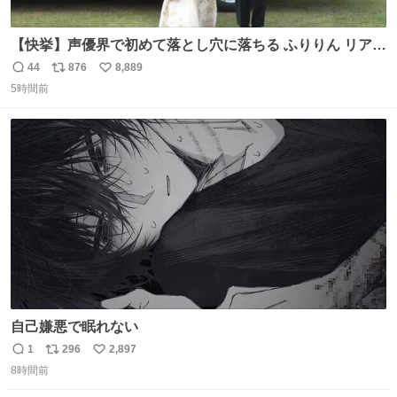
【快挙】声優界で初めて落とし穴に落ちる ふりりん リアク
ションが最高過ぎる🤣 #ドッキリGP #降幡愛
44
876
8,889
返
リ
い
5時間前
信
ポ
い
数
ス
ね
ト
数
数
自己嫌悪で眠れない
1
296
2,897
返
リ
い
8時間前
信
ポ
い
数
ス
ね