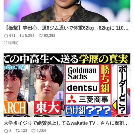
【衝撃】寺田心、週6ジム通いで体重62kg→82kgに 110kg
のベンチプレス持ち上げる姿披露
671
5,264
62,392
返
リ
い
news.livedoor.com/article/detail… 元々自重のみだった
21時間前
信
ポ
い
が、更に筋肉を大きくするためジム通いを開始。筋肉増量
数
ス
ね
のためおにぎり10個、ゼリー飲料3～4本、パスタと毎日4
ト
数
数
千kcalオーバーの食事を摂取し、増量したという。
大学名イジりで絶賛炎上してるwakatte TV，さらに深刻な
問題はこっちでは？ ・都内の特定企業に入るのを極度に推
8
133
1,384
返
リ
い