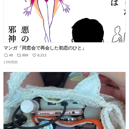
マンガ「同窓会で再会した初恋のひと」
48
889
8,313
返
リ
い
13時間前
信
ポ
い
数
ス
ね
ト
数
数