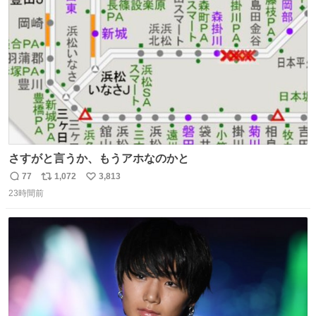
ト
数
数
さすがと言うか、もうアホなのかと
77
1,072
3,813
返
リ
い
23時間前
信
ポ
い
数
ス
ね
ト
数
数