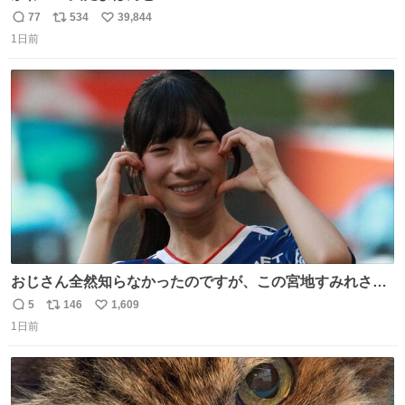
77
534
39,844
返
リ
い
1日前
信
ポ
い
数
ス
ね
ト
数
数
おじさん全然知らなかったのですが、この宮地すみれさん
（日向坂46）はマリサポだったのですね。 カメラ目線でに
5
146
1,609
返
リ
い
っこりしていただいたので撮影したものの、全然誰だか知
1日前
信
ポ
い
りませんでした。 マリサポらしいのでこれからは名前覚え
数
ス
ね
ます！！
ト
数
数