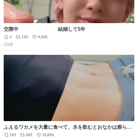
交際中 結婚して5年
2
143
4,556
返
リ
い
1日前
信
ポ
い
数
ス
ね
ト
数
数
ふえるワカメを大量に食べて、水を飲むとおなかは膨ら
む・・・・！？ ⚠️よい子は絶対マネしないでね⚠️ #夏休み
193
583
15,659
返
リ
い