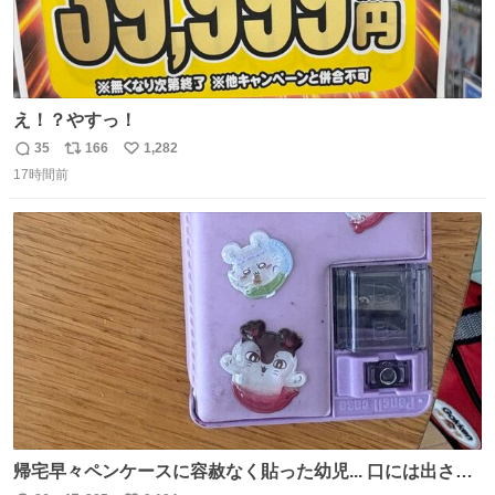
え！？やすっ！
35
166
1,282
返
リ
い
17時間前
信
ポ
い
数
ス
ね
ト
数
数
帰宅早々ペンケースに容赦なく貼った幼児... 口には出さぬ