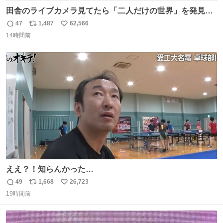
田舎のライブカメラ見てたら「二人だけの世界」を発見し
た
47
1,487
62,566
返
リ
い
14時間前
信
ポ
い
数
ス
ね
ト
数
数
ええ？！知らんかった…
49
1,668
26,723
返
リ
い
19時間前
信
ポ
い
数
ス
ね
ト
数