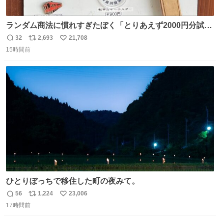
ランダム商法に慣れすぎたぼく「とりあえず2000円分試し
てみるか…」 駅員さん「どれが欲しいの？」 ぼく「えっ
32
2,693
21,708
返
リ
い
良いんですか？」 駅員さん「何が…？？」 やっぱランダム
15時間前
信
ポ
い
って悪い文化だ
数
ス
ね
わ！！！！！！！！！！！！！！！！！！！！
ト
数
数
ひとりぼっちで移住した町の夜みて。
56
1,224
23,006
返
リ
い
17時間前
信
ポ
い
数
ス
ね