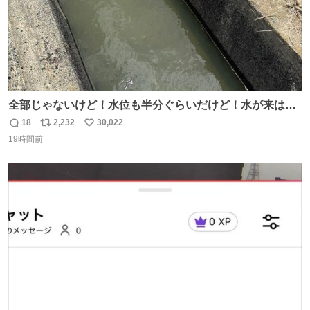
全部じゃないけど！水位も半分ぐらいだけど！水が来はじ
めたよ！！！ 作業してくれた方々ありがとーーー
18
2,232
30,022
返
リ
い
ー！！！！！！！！！！！！！！！！！！！！！！！！！
19時間前
信
ポ
い
！
数
ス
ね
ト
数
数