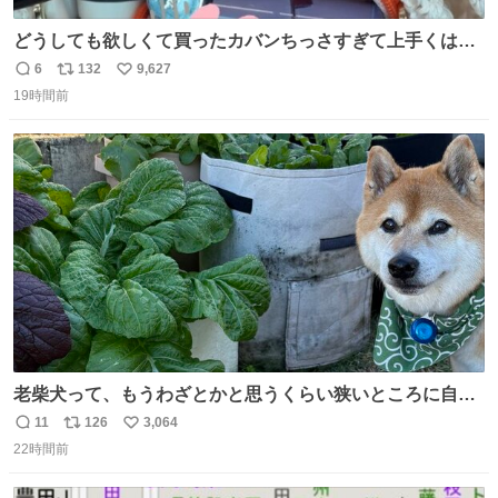
どうしても欲しくて買ったカバンちっさすぎて上手くはめ
ないと荷物入らん。女のカバンってなんでこんなちっさい
6
132
9,627
返
リ
い
の
19時間前
信
ポ
い
数
ス
ね
ト
数
数
老柴犬って、もうわざとかと思うくらい狭いところに自ら
はまりにいくじゃないですか？ 今朝ガーデニングしてる飼
11
126
3,064
返
リ
い
い主の間にはまってきて、最高に可愛かった♥️
22時間前
信
ポ
い
数
ス
ね