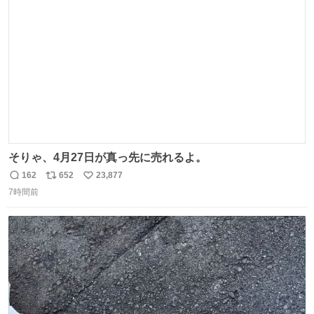
れ買いに行ってくれたんだ…😭
ト
数
数
そりゃ、4月27日が真っ先に売れるよ。
162
652
23,877
返
リ
い
7時間前
信
ポ
い
数
ス
ね
ト
数
数