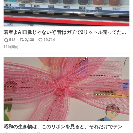
若者よAI画像じゃないぞ 昔はガチで2リットル売ってたん
やでw
518
2,138
19,714
返
リ
い
11時間前
信
ポ
い
数
ス
ね
ト
数
数
昭和の生き物は、このリボンを見ると、それだけでテンシ