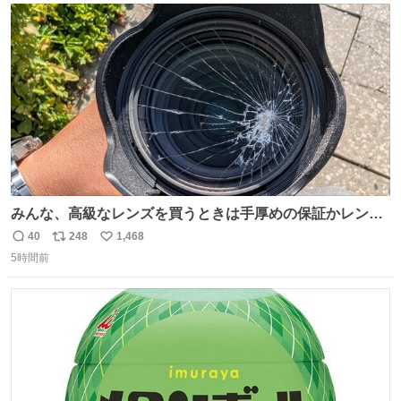
あると、水はほとんど出てきません🙆🏽‍♂️ ポイントは「空
ト
数
数
気」でした🤭
みんな、高級なレンズを買うときは手厚めの保証かレンズ
保護フィルターをちゃんと付けておくんだぞ、お兄さんと
40
248
1,468
返
リ
い
の約束だぞ…😭 涙で画面が見えない…
5時間前
信
ポ
い
数
ス
ね
ト
数
数