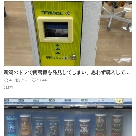
ト
数
数
新潟のドフで両替機を発見してしまい、思わず購入してし
まい大阪に発送するイベントが発生
4
252
9,844
返
リ
い
1日前
信
ポ
い
数
ス
ね
ト
数
数