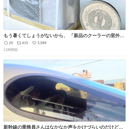
もう暑くてしょうがないから、 「新品のクーラーの室外機
のミニチュア」 でも見ていってよ
29
615
3,589
返
リ
い
11時間前
信
ポ
い
数
ス
ね
ト
数
数
新幹線の乗務員さんはなかなか声をかけづらいのだけど😅