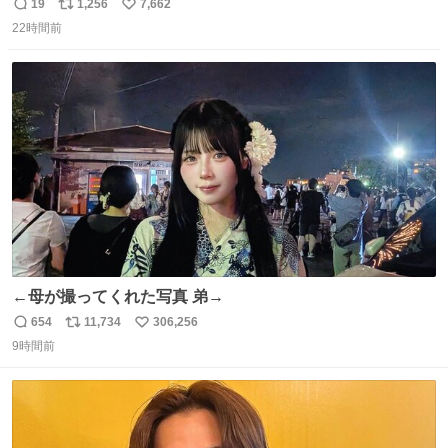
ったのだが、それを遥かに超える弁当発見。 個人的に駅弁
19
1,256
7,662
返
リ
い
＆空弁ランキングぶっち切りで首位を独走しているお弁当
22時間前
信
ポ
い
です🥹 福岡空港＆博多駅で購入可🍱 博多駅界隈にステイさ
数
ス
ね
れてるクルーの方は駅での購入が断然オススメです👍 #え
ト
数
数
んがわ明太寿司
←母が撮ってくれた写真 弟→
654
11,734
306,256
返
リ
い
9時間前
信
ポ
い
数
ス
ね
ト
数
数