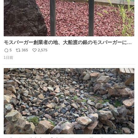
モスバーガー創業者の地、大船渡の銀のモスバーガーに一
礼。
5
365
2,575
返
リ
い
1日前
信
ポ
い
数
ス
ね
ト
数
数