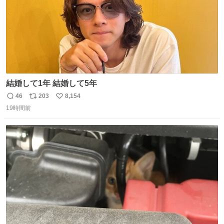
結婚して1年 結婚して5年
46
203
8,154
返
リ
い
19時間前
信
ポ
い
数
ス
ね
ト
数
数