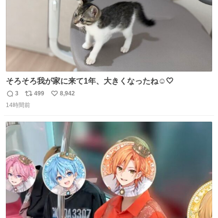
そろそろ我が家に来て1年、大きくなったね☺️🤍
3
499
8,942
返
リ
い
14時間前
信
ポ
い
数
ス
ね
ト
数
数