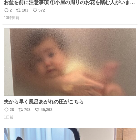
お盆を前に注意事項 ①小屋の周りのお花を踏む人がいま
す。石で囲うと踏む人は減りましたがストックで差す人が
2
103
572
返
リ
い
います。よく見て下さい。②小屋の前の水は手洗い用で
13時間前
信
ポ
い
す。水筒とかに入れないで下さい。3000mの小屋で水が無
数
ス
ね
料の小屋などありません。そもそも天水なので飲めませ
ト
数
数
ん。続く
夫から早く風呂あがれの圧がこちら
28
703
45,262
返
リ
い
1日前
信
ポ
い
数
ス
ね
ト
数
数