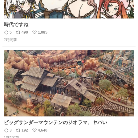
時代ですね
5
490
1,085
返
リ
い
2時間前
信
ポ
い
数
ス
ね
ト
数
数
ビッグサンダーマウンテンのジオラマ、ヤバい
3
192
4,640
返
リ
い
13時間前