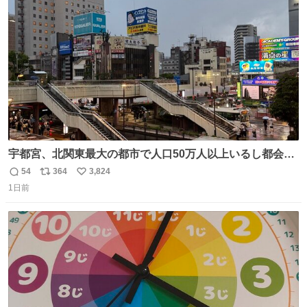
ト
数
数
宇都宮、北関東最大の都市で人口50万人以上いるし都会何
だろうなと思っていたら想像以上に都会で興奮した
54
364
3,824
返
リ
い
1日前
信
ポ
い
数
ス
ね
ト
数
数