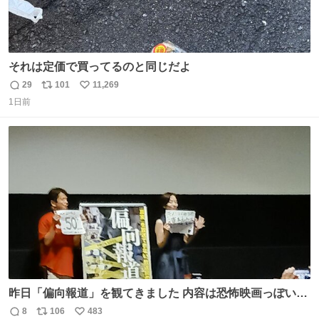
それは定価で買ってるのと同じだよ
29
101
11,269
返
リ
い
1日前
信
ポ
い
数
ス
ね
ト
数
数
昨日「偏向報道」を観てきました 内容は恐怖映画っぽいの
かと思ってましたが きちんとエンタメ映画でした。 伏線回
8
106
483
返
リ
い