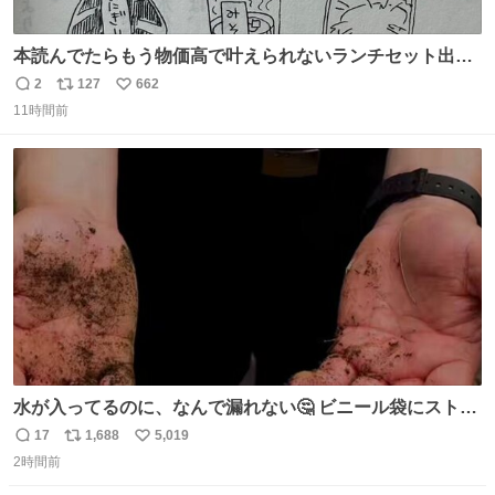
本読んでたらもう物価高で叶えられないランチセット出て
きた
2
127
662
返
リ
い
11時間前
信
ポ
い
数
ス
ね
ト
数
数
水が入ってるのに、なんで漏れない🤔 ビニール袋にストロ
ーを刺しているだけなのに、水が漏れない😳 実はこれ、ち
17
1,688
5,019
返
リ
い
ゃんと理由があるんです💁🏽‍♂️ ビニール袋に水を入れて、ス
2時間前
信
ポ
い
トローを横から差すだけ！ ストローの先端が水面より上に
数
ス
ね