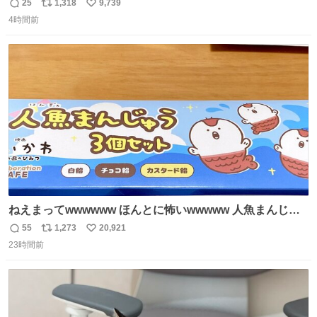
ョンが上がるのである。
25
1,318
9,739
返
リ
い
4時間前
信
ポ
い
数
ス
ね
ト
数
数
ねえまってwwwwww ほんとに怖いwwwww 人魚まんじゅ
う買ってきたから私も永遠のいのちを…ぐへへ…と思いな
55
1,273
20,921
返
リ
い
がら1つ食べたら 奥歯欠けたんだけど！！！！？？？ しか
23時間前
信
ポ
い
もガッツリ😭 まんじゅうだよ？？？？？？ ガリッて言っ
数
ス
ね
たから何？と思って口から出したら自分の歯wwwwww セ
ト
数
数
イレーンの呪いじゃん😭