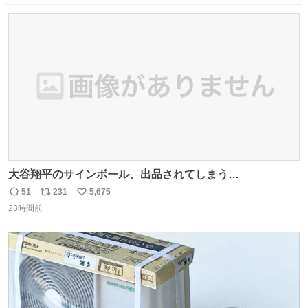
数
ス
ね
ト
数
数
大谷翔平のサインボール、出品されてしまう…
51
231
5,675
返
リ
い
23時間前
信
ポ
い
数
ス
ね
ト
数
数