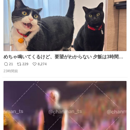
めちゃ鳴いてくるけど、要望がわからない 夕飯は3時間も
先だしな
21
229
8,274
返
リ
い
23時間前
信
ポ
い
数
ス
ね
ト
数
数