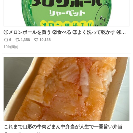
①メロンボールを買う ②食べる ③よく洗って乾かす ④か
わいい
6
1,358
10,138
返
リ
い
10時間前
信
ポ
い
数
ス
ね
ト
数
数
これまで山形の牛肉どまん中弁当が人生で一番旨い弁当だ