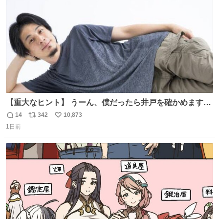
数
【重大なヒント】 うーん、僕だったら井戸を確かめますけ
どね
14
342
10,873
返
リ
い
1日前
信
ポ
い
数
ス
ね
ト
数
数