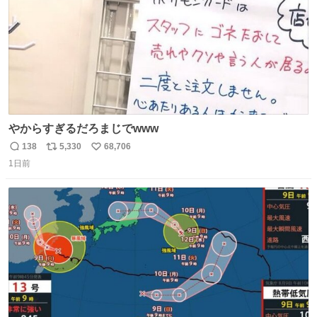
やからすぎるだろまじでwww
138
5,330
68,706
返
リ
い
1日前
信
ポ
い
数
ス
ね
ト
数
数