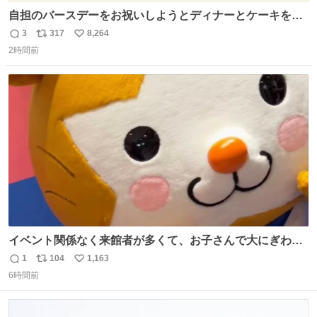
自担のバースデーをお祝いしようとディナーとケーキを予
約していたにも関わらず、当の本人がご結婚なさったので
3
317
8,264
返
リ
い
泣く泣くキャンセルした可哀想な重岡担を見かけたら私で
2時間前
信
ポ
い
す
数
ス
ね
ト
数
数
イベント関係なく来館者が多くて、お子さんで大にぎわ
い。 🐹を知らない子が「ねこ🐱」「ねこかな？」とつぶや
1
104
1,163
返
リ
い
いたら音速で反応していた
6時間前
信
ポ
い
数
ス
ね
ト
数