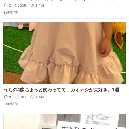
ルミエールの運転士さん、運転台にカメラマン向けたらお
2
158
1,754
返
リ
い
二人で敬礼🫡✨ 暗くて上手く撮れないなぁ…な顔してた
12時間前
信
ポ
い
ら、わざわざ車外に出て来てくださり✨ 「フリー素材なの
数
ス
ね
で載せて大丈夫です！」と自ら言ってくださる親切気さく
ト
数
数
なS運転士さん感謝
うちの4歳ちょっと変わってて、カオナシが大好き。1週間
前からおねだりされてたカオナシの靴下をドングリ共和国
9
101
7,340
返
リ
い
で発見したものの大人用のみ。履けなくてもいいから買い
21時間前
信
ポ
い
たいとのことで、仕方なく購入。 すぐにベンチで履きだし
数
ス
ね
て、このあとホテルビュッフェだったのにこれ。 ←購入
ト
数
数
前 購入後→