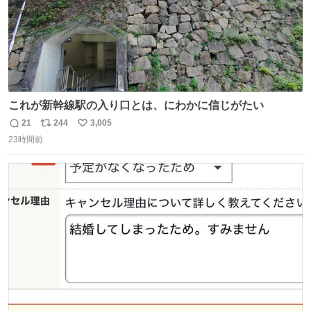
これが新幹線駅の入り口とは、にわかに信じがたい
21
244
3,005
返
リ
い
23時間前
信
ポ
い
数
ス
ね
ト
数
数