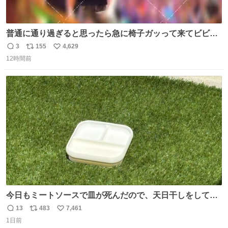
普通に通り過ぎると思ったら急に椅子ガッって来てビビっ
た。そんでまじいい匂い。← #超特急_ESCORT
3
155
4,629
返
リ
い
12時間前
信
ポ
い
数
ス
ね
ト
数
数
今日もミートソースで皿が死んだので、天日干しをしてい
ます🍝 ありがとう先人の知恵
13
483
7,461
返
リ
い
1日前
信
ポ
い