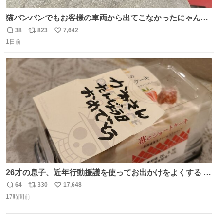
猫バンバンでもお客様の車両から出てこなかったにゃんこ
🐈 救出しようとした工場長が腕を引っ掻かれ、ぱんぱんに
38
823
7,642
返
リ
い
膨れ上がり、傷だらけ血だらけになりながらも何とか救出
1日前
信
ポ
い
したこの子はその後、工場長の家の子になりました😌💕
数
ス
ね
ト
数
数
26才の息子、近年行動援護を使ってお出かけをよくする 親
との外出はもう嫌らしい。 中身は小学生位なのに小癪な😅
64
330
17,648
返
リ
い
昨日は夜のショッピングモールに行った 先に寝といてよ❗
17時間前
信
ポ
い
と何度も何度も言い残して。 起きたら冷蔵庫に… ああ、こ
数
ス
ね