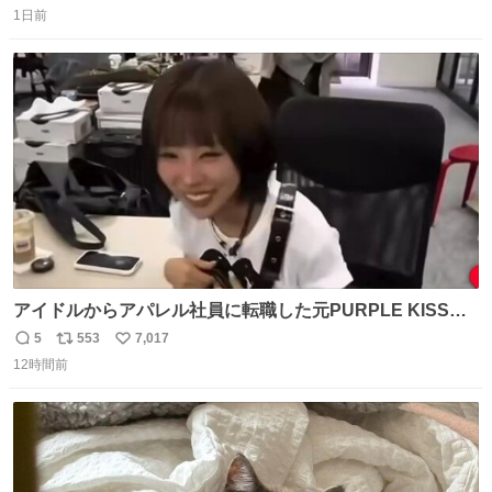
1日前
信
ポ
い
数
ス
ね
ト
数
数
アイドルからアパレル社員に転職した元PURPLE KISSの
ドシちゃん、入社3日目にして自社の取り扱い商品を一生
5
553
7,017
返
リ
い
懸命PRしててほんまに…………
12時間前
信
ポ
い
数
ス
ね
ト
数
数