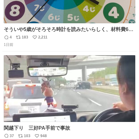
そういや5歳がそろそろ時計を読みたいらしく、材料費600
円で作れる知育時計作ってみた！ めっちゃ簡単！ ありがと
4
183
2,211
返
リ
い
う先人！
1日前
信
ポ
い
数
ス
ね
ト
数
数
関越下り 三好PA手前で事故
37
103
948
返
リ
い