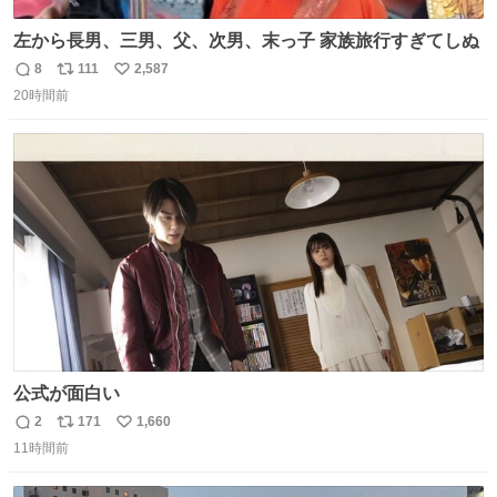
左から長男、三男、父、次男、末っ子 家族旅行すぎてしぬ
8
111
2,587
返
リ
い
20時間前
信
ポ
い
数
ス
ね
ト
数
数
公式が面白い
2
171
1,660
返
リ
い
11時間前
信
ポ
い
数
ス
ね