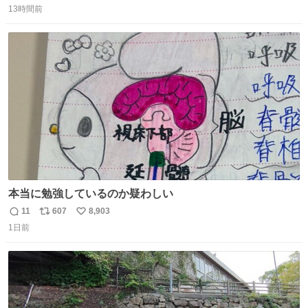
収もあり、小さい笑いもあり、爽快感もある満足 びっくり
13時間前
信
ポ
い
したのが客層高年齢層だった、この映画ってテレビとか新
数
ス
ね
聞で取り上げてないのにこれだけネットを駆使してる方多
ト
数
数
い 変わるぞ日本
本当に勉強しているのか疑わしい
11
607
8,903
返
リ
い
1日前
信
ポ
い
数
ス
ね
ト
数
数