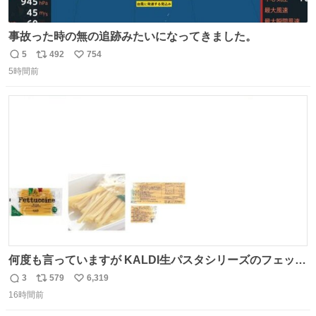
事故った時の無の追跡みたいになってきました。
5
492
754
返
リ
い
5時間前
信
ポ
い
数
ス
ね
ト
数
数
何度も言っていますが KALDI生パスタシリーズのフェット
チーネは 真剣(ガチ)で美味いぞ
3
579
6,319
返
リ
い
16時間前
信
ポ
い
数
ス
ね