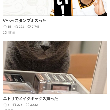
やべっスタンプミスった
15
291
7,748
返
リ
い
19時間前
信
ポ
い
数
ス
ね
ト
数
数
ニトリでメイクボックス買った
7
276
3,532
返
リ
い