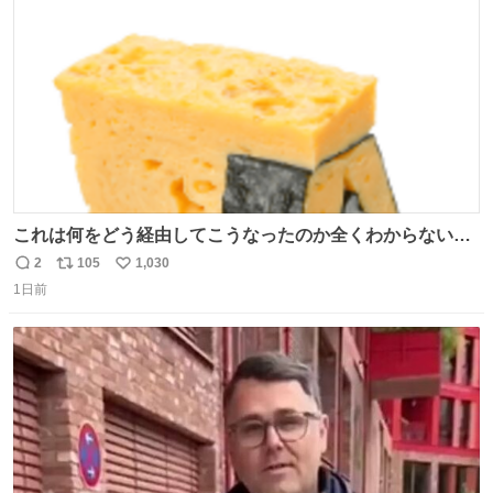
数
これは何をどう経由してこうなったのか全くわからない構
造のすしざんまいの玉子
2
105
1,030
返
リ
い
1日前
信
ポ
い
数
ス
ね
ト
数
数