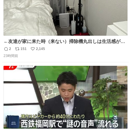
←友達が家に来た時（来ない）掃除機丸出しは生活感が出
てかっこ悪いなぁ →せや
2
151
2,145
返
リ
い
23時間前
信
ポ
い
数
ス
ね
ト
数
数