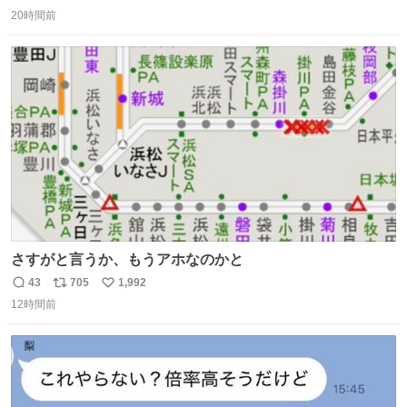
返
リ
い
20時間前
信
ポ
い
数
ス
ね
ト
数
数
さすがと言うか、もうアホなのかと
43
705
1,992
返
リ
い
12時間前
信
ポ
い
数
ス
ね
ト
数
数