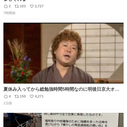
2
103
2,727
返
リ
い
7時間前
信
ポ
い
数
ス
ね
ト
数
数
夏休み入ってから総勉強時間5時間なのに明後日京大オー
プンで今これ
4
150
4,271
返
リ
い
1日前
信
ポ
い
数
ス
ね
ト
数
数