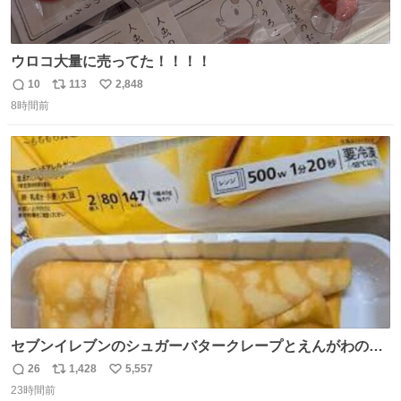
ウロコ大量に売ってた！！！！
10
113
2,848
返
リ
い
8時間前
信
ポ
い
数
ス
ね
ト
数
数
セブンイレブンのシュガーバタークレープとえんがわの寿
司を探している人へ！ シュガーバタークレープは目黒、品
26
1,428
5,557
返
リ
い
川、蒲田、渋谷、川崎、横浜、鶴見、九州の一部エリア限
23時間前
信
ポ
い