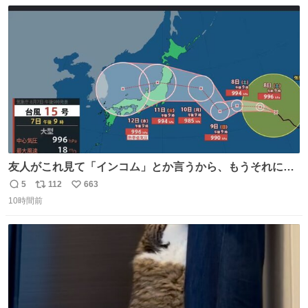
数
ス
ね
ト
数
数
友人がこれ見て「インコム」とか言うから、もうそれにし
か見えなくなっちゃった。
5
112
663
返
リ
い
10時間前
信
ポ
い
数
ス
ね
ト
数
数