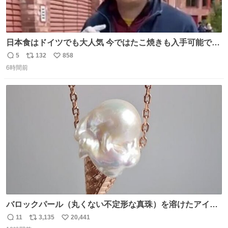
日本食はドイツでも大人気 今ではたこ焼きも入手可能です
が、🥑や🌽、ウィンナーや枝豆などが入っているオリジナ
5
132
858
返
リ
い
ルたこ焼きへと進化 大使館の広報課長ハインリッヒは、日
6時間前
信
ポ
い
本でたこ焼きに心奪われ、ベルリンにいたときには出店で
数
ス
ね
焼いてました👏（ええ笑顔や） #たこ焼きの日
ト
数
数
バロックパール（丸くない不定形な真珠）を溶けたアイス
や飴玉、雲、アヒルに見立ててジュエリーデザイナー、
11
3,135
20,441
返
リ
い