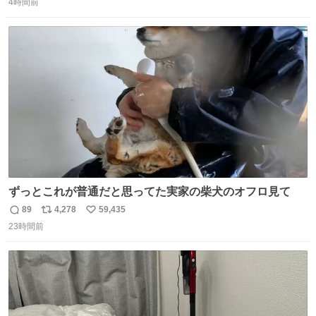
4時間前
信
ポ
い
数
ス
ね
ト
数
数
ずっとこれが普通だと思ってた実家の柴犬のオフロ見て
89
4,278
59,435
返
リ
い
23時間前
信
ポ
い
数
ス
ね
ト
数
数