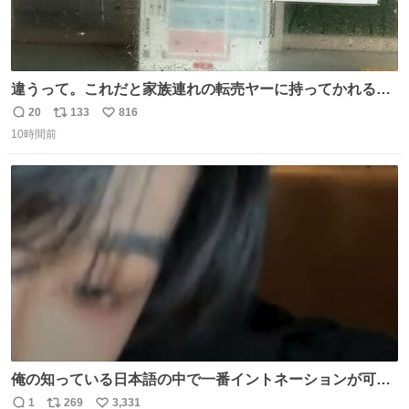
違うって。これだと家族連れの転売ヤーに持ってかれるだ
け。 ポケカと同じで浅はかすぎる💦
20
133
816
返
リ
い
10時間前
信
ポ
い
数
ス
ね
ト
数
数
俺の知っている日本語の中で一番イントネーションが可愛
い
1
269
3,331