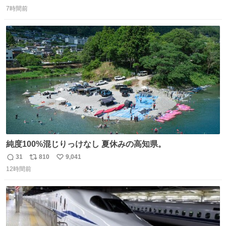
返
リ
い
7時間前
信
ポ
い
数
ス
ね
ト
数
数
純度100%混じりっけなし 夏休みの高知県。
31
810
9,041
返
リ
い
12時間前
信
ポ
い
数
ス
ね
ト
数
数