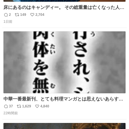
床にあるのはキャンディー。 その総重量は亡くなった人と
同等の重さだそうです。 鑑賞者は一つ持ち帰れますが、亡
2
149
2,704
返
リ
い
くなった人の一部を持ち帰っているような感覚になりまし
1日前
信
ポ
い
た。 勇気を出して口に入れたら、ハッカ味😳✨ #ポーラ美
数
ス
ね
術館
ト
数
数
中華一番最新刊、とても料理マンガとは思えないあらすじ
の書き出ししてて最高
37
1,629
4,840
返
リ
い
22時間前
信
ポ
い
数
ス
ね
ト
数