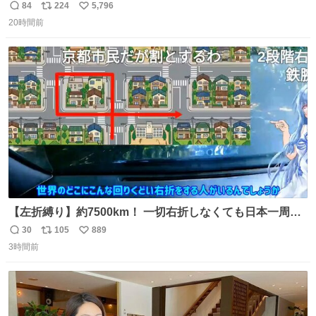
ちのためにヒカキンボックス1000個を寄付させていただき
84
224
5,796
返
リ
い
ました
20時間前
信
ポ
い
数
ス
ね
ト
数
数
【左折縛り】約7500km！ 一切右折しなくても日本一周ギ
リ達成できる説 nicovideo.jp/watch/sm464343…
30
105
889
返
リ
い
3時間前
信
ポ
い
数
ス
ね
ト
数
数