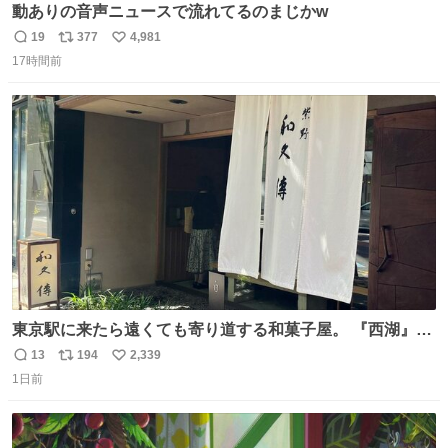
動ありの音声ニュースで流れてるのまじかw
19
377
4,981
返
リ
い
17時間前
信
ポ
い
数
ス
ね
ト
数
数
東京駅に来たら遠くても寄り道する和菓子屋。 『西湖』と
いう笹に包まれ、蓮根の粉で出来た生菓子がたまらなく美
13
194
2,339
返
リ
い
味しい。 笹の香りと和三盆の風味、蓮粉のもちもちと特徴
1日前
信
ポ
い
ある食感は唯一無二。
数
ス
ね
ト
数