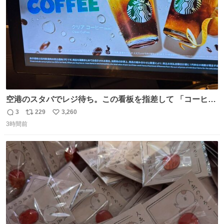
空港のスタバでレジ待ち。この看板を指差して 「コーヒー
苦手な人コーヒー飲まないよ！」て叫び続けてる子供いて
3
229
3,260
返
リ
い
吹き出しそうwお母さんお疲れ様です。
3時間前
信
ポ
い
数
ス
ね
ト
数
数