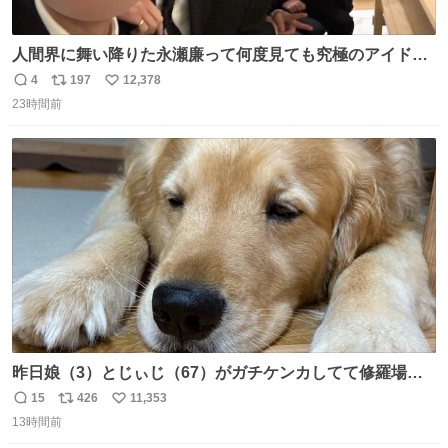
人間界に舞い降りた永瀬廉って何度見ても究極のアイドル
過ぎてずっと味する。美味い。
4
197
12,378
返
リ
い
23時間前
信
ポ
い
数
ス
ね
ト
数
数
昨日娘（3）とじぃじ（67）がガチケンカしてて修羅場だ
ったんだけど、ふぉるては可能な限り平たくなってまし
15
426
11,353
返
リ
い
た。犬が1番空気読める。
13時間前
信
ポ
い