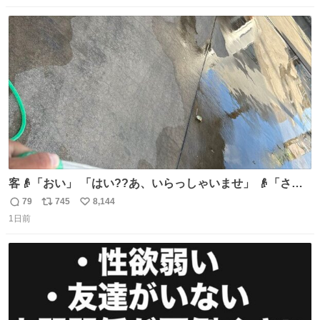
定商品で8月5日に発注が終了したため店舗に置いてあると
数
ス
ね
ころ少ないですが見つけたら即買いです🤩❣️
ト
数
数
客👴「おい」 「はい??あ、いらっしゃいませ」 👴「さっ
きからずっと水出しっぱなしでもったいないだろ」 「静電
79
745
8,144
返
リ
い
気を逃がし、熱くなった地面の温度を下げ、引火事故の防
1日前
信
ポ
い
止の為必要な作業です」 👴「水不足の昨今にもったいない
数
ス
ね
ことをするな!!」 それでは歌います、聞いてください 「井
ト
数
数
戸水」