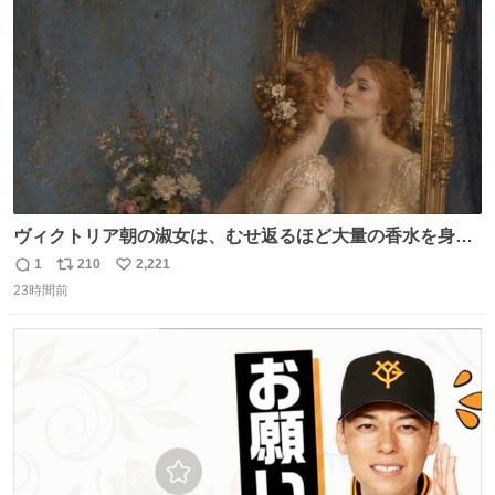
数
ヴィクトリア朝の淑女は、むせ返るほど大量の香水を身に
つけるものではないとされていた。それでも香水は、髪や
1
210
2,221
返
リ
い
肌の手入れと同じくらい、ヴィクトリア朝の女性達の美容
23時間前
信
ポ
い
習慣に欠かせないものだった。 当時の香水は、現在私たち
数
ス
ね
が知る香水よりも単純な組成で、その大部分は薔薇、菫、
ト
数
数
ベルガモット、