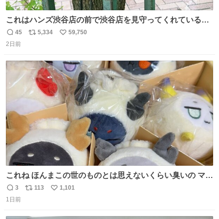
これはハンズ渋谷店の前で渋谷店を見守ってくれている
「くつろ木」。
45
5,334
59,750
返
リ
い
2日前
信
ポ
い
数
ス
ね
ト
数
数
これね ほんまこの世のものとは思えないくらい臭いの マジ
で、死ぬほど、臭い 中に入ってる謎スクイーズのせいなん
3
113
1,101
返
リ
い
だけど
1日前
信
ポ
い
数
ス
ね