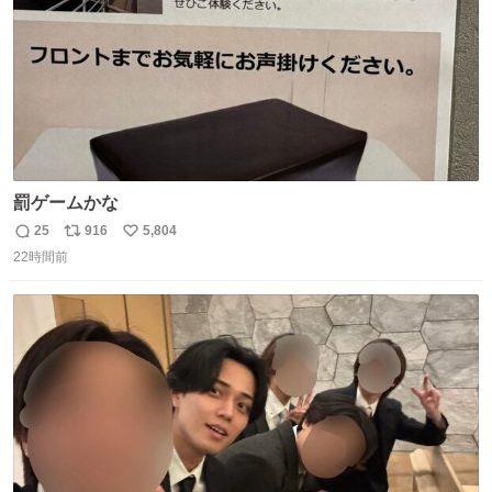
罰ゲームかな
25
916
5,804
返
リ
い
22時間前
信
ポ
い
数
ス
ね
ト
数
数