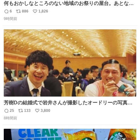
何もおかしなところのない地域のお祭りの屋台。あとなん
か割と聞き馴染みのあるBGMが流れてます #関広見まつり
6
886
1,826
返
リ
い
#関広見まつり2026
9時間前
信
ポ
い
数
ス
ね
ト
数
数
芳樹Dの結婚式で岩井さんが撮影したオードリーの写真が
本当好きなのよね。確か3枚目はもうすでに出来上がって
25
133
3,800
返
リ
い
いる春日さんがウェイターにハイボールを懇願している所
8時間前
信
ポ
い
じゃなかったかな
数
ス
ね
ト
数
数