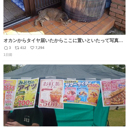
オカンからタイヤ届いたからここに置いといたって写真送
られてきたけど明らかに猫が邪魔くさそうな顔してて草
3
412
7,294
返
リ
い
1日前
信
ポ
い
数
ス
ね
ト
数
数