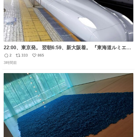
22:00、東京発。 翌朝6:59、新大阪着。 『東海道ルミエー
ルエクスプレス』が今夜、初運行！ 岐阜羽島駅で夜を越す
2
333
865
返
リ
い
東海道新幹線。寝台列車じゃないのに、朝まで新幹線とい
3時間前
信
ポ
い
う、なんだか特別体験😉 #TRAINTRIP #東海道ルミエール
数
ス
ね
エクスプレス
ト
数
数