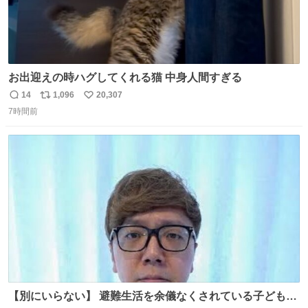
お出迎えの時ハグしてくれる猫 中身人間すぎる
14
1,096
20,307
返
リ
い
7時間前
信
ポ
い
数
ス
ね
ト
数
数
【別にいらない】 避難生活を余儀なくされている子どもた