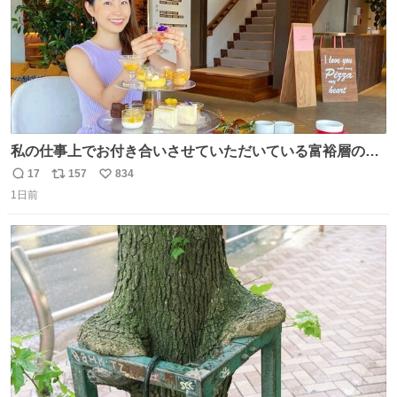
私の仕事上でお付き合いさせていただいている富裕層の社
長さん達は、こんな事しない。 こんな自慢は一切しない
17
157
834
返
リ
い
し、なんなら表に出てこない。 自分に自信がない半端モン
1日前
信
ポ
い
はブランドで自分を飾りキラキラ自慢をする。 #折田楓
数
ス
ね
#merchu
ト
数
数