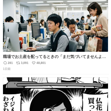
ト
数
数
職場でお土産を配ってるときの「まだ気づいてませんよ」
的な演技が毎回シンドい。
281
3,091
48,801
返
リ
い
1日前
信
ポ
い
数
ス
ね
ト
数
数