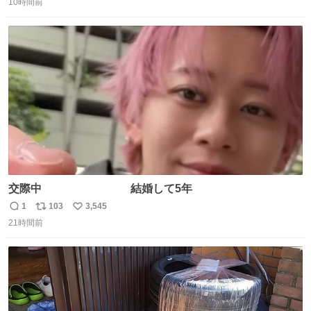
Ben Choi 蔡俊文さんの作品。
10時間前
信
ポ
い
instagram.com/bcjoaillerie/
数
ス
ね
ト
数
数
交際中 結婚して5年
1
103
3,545
返
リ
い
21時間前
信
ポ
い
数
ス
ね
ト
数
数