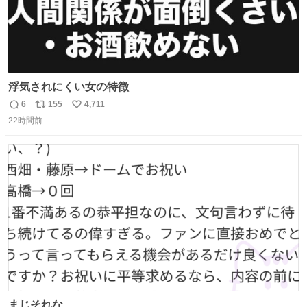
浮気されにくい女の特徴
6
155
4,711
返
リ
い
22時間前
信
ポ
い
数
ス
ね
ト
数
数
まじそれな