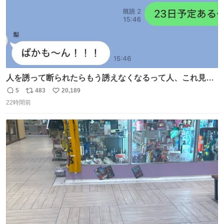
人を誘って断られたらもう誘えなくなるって人、これ見て
元気出してほしい
5
483
20,189
返
リ
い
22時間前
信
ポ
い
数
ス
ね
ト
数
数