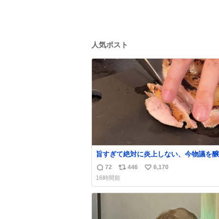
人気ポスト
旨すぎて絶対に炎上しない、今物議を醸
いる 【鶏のたたき】 を家で作る方法を教えま
72
446
6,170
返
リ
い
す 鶏もも肉に特別な処理をして大葉やみょう
16時間前
がなどの薬味と一緒にいただきます 夏に食う
信
ポ
い
とたまりません この調理法、絶対覚えた方が
数
ス
ね
いいです youtu.be/s0jWxvy14_4
ト
数
数