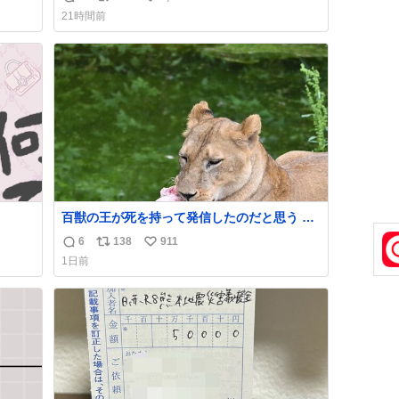
返
リ
い
した。誰の食べカスかわからないけど、とて
21時間前
も愛おしいです。こんなおまけまで付けても
信
ポ
い
らって感謝しかありません。 #ふれあいラグ
数
ス
ね
ーン #横浜八景島シーパラダイス
ト
数
数
百獣の王が死を持って発信したのだと思う 高
温多湿が尋常でない日本の夏 どうか早急に飼
6
138
911
返
リ
い
育の環境を見直して 動物の命を護ってくださ
1日前
い…と 治療中のライオンが助かりますように
信
ポ
い
すべての動物の命が護られますように
数
ス
ね
2026.7.3📷多摩動物公園にて 残念ながら個体
ト
数
の識別は出来ません
数