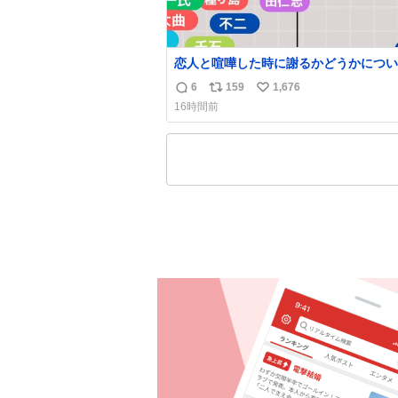
恋人と喧嘩した時に謝るかどうかについ
えてみました💭 ▶︎自分から謝る or 悪くない
6
159
1,676
返
リ
い
なら謝らない ▶︎ねちねちする or さっ
16時間前
ている 個人的見解です！色々と許してくださ
信
ポ
い
い！
数
ス
ね
ト
数
数