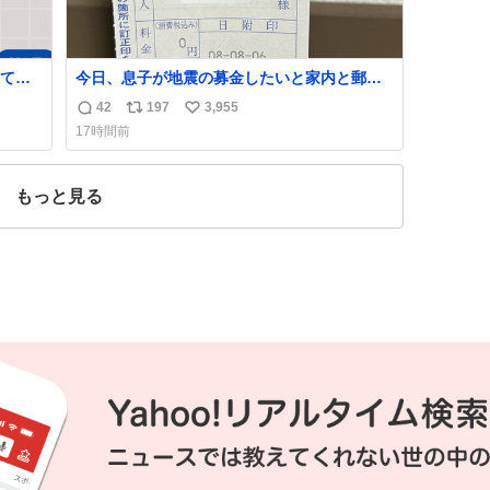
て考
今日、息子が地震の募金したいと家内と郵便
局に行ったみたいです。おもちゃとか買う選
42
197
3,955
返
リ
い
ぱりし
択肢もあったと思うけど、自分で貯めてた2万
17時間前
円を役に立てて欲しい、みんなも元気になっ
信
ポ
い
て欲しいと。家内も一緒に募金したので、自
数
ス
ね
分も何かできたらなぁと思いました。
ト
数
もっと見る
数