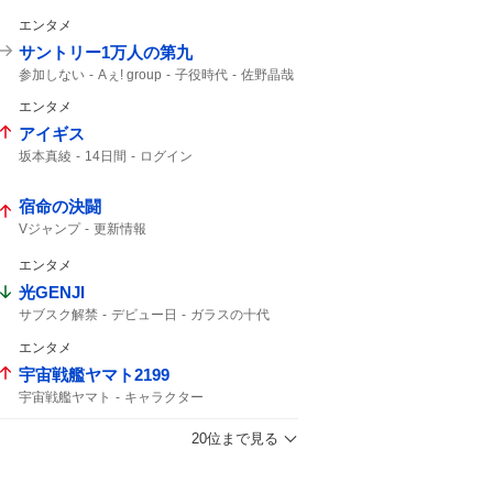
予告映像
新キャスト
カリオペ
エンタメ
サントリー1万人の第九
参加しない
Aぇ! group
子役時代
佐野晶哉
晶哉
エンタメ
アイギス
坂本真綾
14日間
ログイン
宿命の決闘
Vジャンプ
更新情報
エンタメ
光GENJI
サブスク解禁
デビュー日
ガラスの十代
40周年
ラストアルバム
サブスク
エンタメ
光genji サブスク
宇宙戦艦ヤマト2199
宇宙戦艦ヤマト
キャラクター
20位まで見る