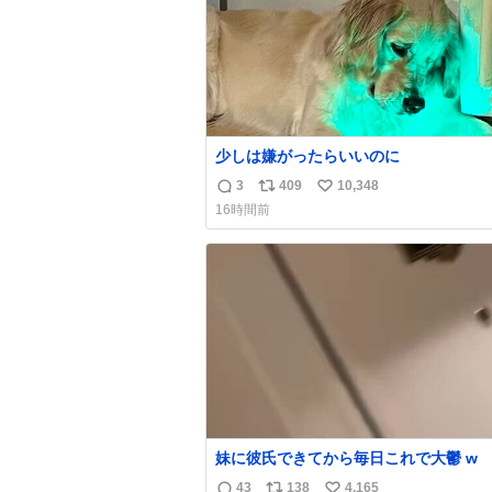
少しは嫌がったらいいのに
3
409
10,348
返
リ
い
16時間前
信
ポ
い
数
ス
ね
ト
数
数
妹に彼氏できてから毎日これで大鬱 w
43
138
4,165