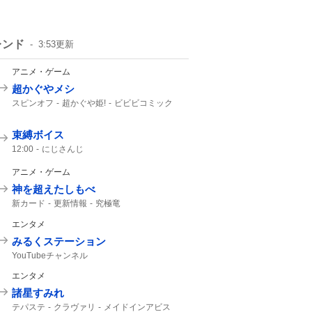
レンド
3:53
更新
アニメ・ゲーム
超かぐやメシ
スピンオフ
超かぐや姫!
ビビビコミック
何食べたい?
0話
超かぐや
Web漫画
10年後
超かぐや姫
束縛ボイス
12:00
にじさんじ
アニメ・ゲーム
神を超えたしもべ
新カード
更新情報
究極竜
エンタメ
みるくステーション
YouTubeチャンネル
エンタメ
諸星すみれ
テパステ
クラヴァリ
メイドインアビス