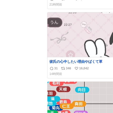
返
リ
い
21時間前
信
ポ
い
数
ス
ね
ト
数
数
彼氏の心中したい理由やばくて草
31
346
16,042
返
リ
い
14時間前
信
ポ
い
数
ス
ね
ト
数
数