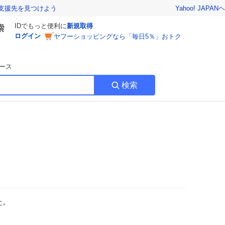
Yahoo! JAPAN
ヘ
支援先を見つけよう
IDでもっと便利に
新規取得
ログイン
ヤフーショッピングなら「毎日5％」おトク
ース
検索
た。