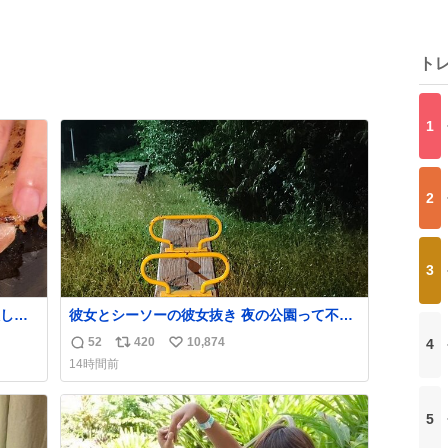
ト
1
2
3
して
彼女とシーソーの彼女抜き 夜の公園って不審
者が現れそうで怖いんだよな
52
420
10,874
4
返
リ
い
14時間前
信
ポ
い
数
ス
ね
ト
数
5
数