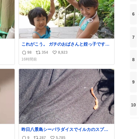
6
7
これがこう。 ガチのおばさんと姪っ子です。
（身長抜かされててしぬ笑） #ヤツルギ12 #
98
354
8,923
返
リ
い
家族でヒロイン
8
16時間前
信
ポ
い
数
ス
ね
ト
数
数
9
10
昨日八景島シーパラダイスでイルカのスプラ
ッシュを浴びたらゲソのおまけがついてきま
9
287
5,785