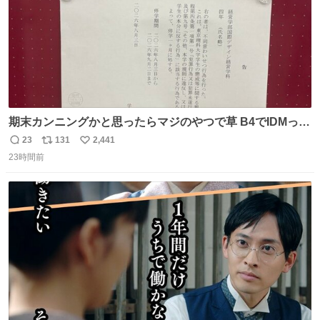
期末カンニングかと思ったらマジのやつで草 B4でIDMって
ことはおそらく就職だし、内定取り消し？ それと夏休み期
23
131
2,441
返
リ
い
間の停学って無意味じゃね？
23時間前
信
ポ
い
数
ス
ね
ト
数
数