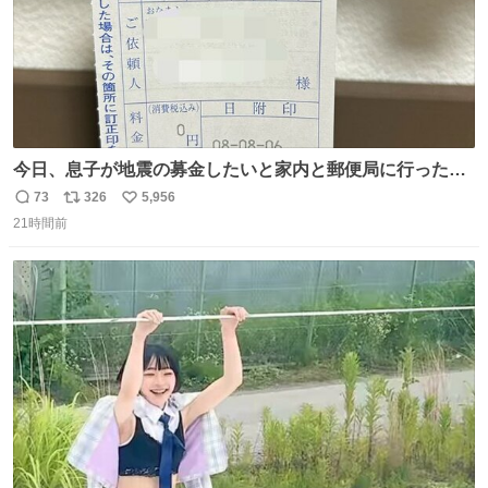
今日、息子が地震の募金したいと家内と郵便局に行ったみ
たいです。おもちゃとか買う選択肢もあったと思うけど、
73
326
5,956
返
リ
い
自分で貯めてた2万円を役に立てて欲しい、みんなも元気
21時間前
信
ポ
い
になって欲しいと。家内も一緒に募金したので、自分も何
数
ス
ね
かできたらなぁと思いました。
ト
数
数