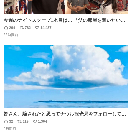
今週のナイトスクープ1本目は… 「父の部屋を奪いたい姉
妹」
299
782
14,437
返
リ
い
22時間前
信
ポ
い
数
ス
ね
ト
数
数
皆さん、騙されたと思ってナウル観光局をフォローしてみ
てください。たまに海とか島とかわけわからん画像が流れ
32
119
1,304
返
リ
い
てくるだけで、特に何も起こりません。
4時間前
信
ポ
い