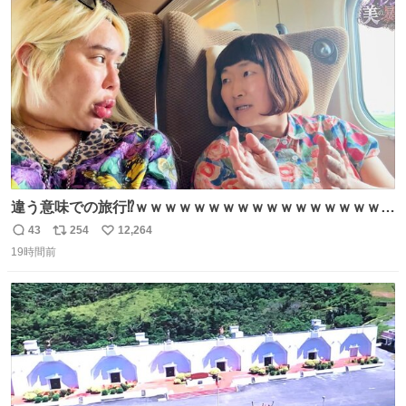
ト
数
数
違う意味での旅行⁉️ｗｗｗｗｗｗｗｗｗｗｗｗｗｗｗｗｗｗ
ｗ
43
254
12,264
返
リ
い
19時間前
信
ポ
い
数
ス
ね
ト
数
数