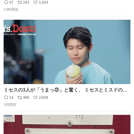
始へ news.livedoor.com/article/detail… 同社に起因する理
57
193
1,024
返
リ
い
由によって大幅遅延や欠航が発生した場合、乗客が負担し
23時間前
信
ポ
い
た宿泊費や交通費を、領収書の事後申請に基づき、国内線
数
ス
ね
は1人あたり上限1万円、国際線は上限2万円まで支払う。
ト
数
数
ミセスの3人が「うまっ😍」と驚く、 ミセスとミスドのコ
ラボドーナツ🍏🍩 その味わいとは....！？ 『Mrs.
14
466
2,658
返
リ
い
Donut（ミセスドーナツ）』 8月7日（金）店頭販売開始🎉
1時間前
信
ポ
い
数
ス
ね
ト
数
数