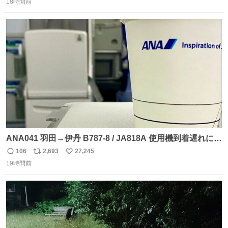
18時間前
信
ポ
い
数
ス
ね
ト
数
数
ANA041 羽田→伊丹 B787-8 / JA818A 使用機到着遅れにつ
き 「安全に支障ない範囲で1分1秒でも遅延回復に努めてお
106
2,693
27,245
返
リ
い
ります」と機長の気合い十分！ が、フライトは順調に進み
19時間前
信
ポ
い
すぎ… 「飛ばしすぎたせいか現在奈良県上空での待機を命
数
ス
ね
じられております」 でコンソメスープ吹き出しそうになり
ト
数
数
ましたw