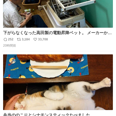
下がらなくなった高田製の電動昇降ベット。 メーカーから
は、完全に見放されたんですが、 見事に85歳の父が治しま
252
3,184
33,708
返
リ
い
した。 うちの父は、トヨタカローラのボディをオート生産
20時間前
信
ポ
い
する、工業ロボットの製作者なんですが、 父が電動ベット
数
ス
ね
の配線をハンダで修理している横で、
ト
数
数
弁当ののこりとシナモンスティックたべました