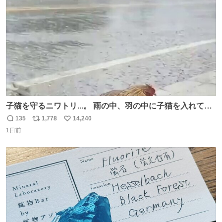
数
子猫を守るニワトリ...。 雨の中、羽の中に子猫を入れて守
る姿に感動した！！ 愛は種族を超える！
135
1,778
14,240
返
リ
い
1日前
信
ポ
い
数
ス
ね
ト
数
数