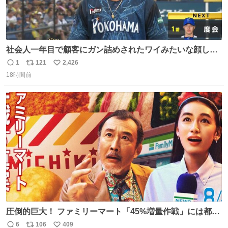
社会人一年目で顧客にガン詰めされたワイみたいな顔して
る
1
121
2,426
返
リ
い
18時間前
信
ポ
い
数
ス
ね
ト
数
数
圧倒的巨大！ ファミリーマート「45%増量作戦」には都市
伝説が隠されている、のかもしれない。 web-
6
106
409