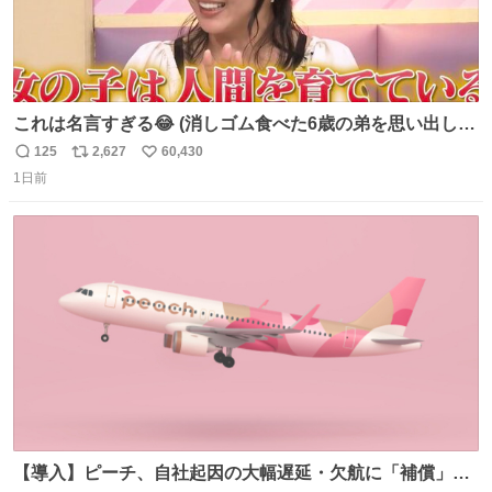
これは名言すぎる😂 (消しゴム食べた6歳の弟を思い出しな
がら)
125
2,627
60,430
返
リ
い
1日前
信
ポ
い
数
ス
ね
ト
数
数
【導入】ピーチ、自社起因の大幅遅延・欠航に「補償」開