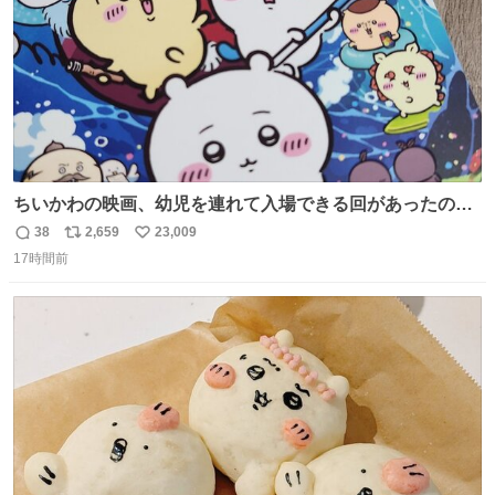
ちいかわの映画、幼児を連れて入場できる回があったので
子どもを連れて観てきたんですけど、セイレーンの登場シ
38
2,659
23,009
返
リ
い
ーンで場内のベビーが一斉に泣き出してたのがとてもよい
17時間前
信
ポ
い
映画体験でした。
数
ス
ね
ト
数
数