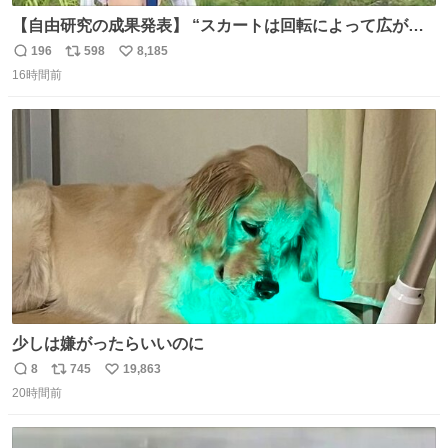
【自由研究の成果発表】 “スカートは回転によって広がる
が、岡澤恋によって270°までなら広がらずに回転が可能な
196
598
8,185
返
リ
い
ことが証明された！”
16時間前
信
ポ
い
数
ス
ね
ト
数
数
少しは嫌がったらいいのに
8
745
19,863
返
リ
い
20時間前
信
ポ
い
数
ス
ね
ト
数