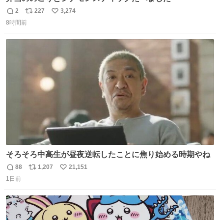
2
227
3,274
返
リ
い
8時間前
信
ポ
い
数
ス
ね
ト
数
数
そろそろ中高生が昼夜逆転したことに焦り始める時期やね
88
1,207
21,151
返
リ
い
1日前
信
ポ
い
数
ス
ね
ト
数
数