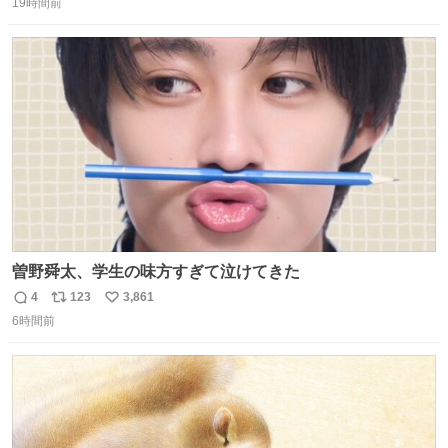
か...🤔
19時間前
信
ポ
い
数
ス
ね
ト
数
数
曽野舜太、学生の味方すぎて泣けてきた
4
123
3,861
返
リ
い
6時間前
信
ポ
い
数
ス
ね
ト
数
数