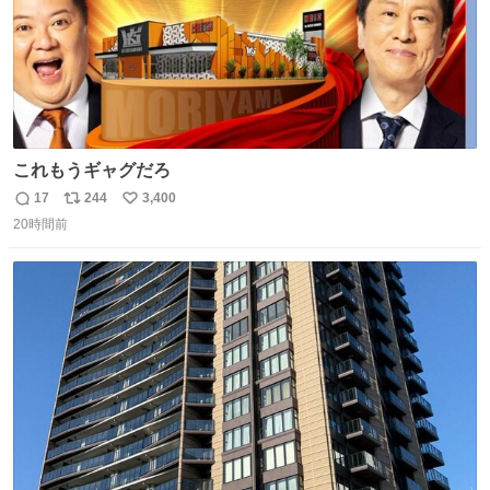
これもうギャグだろ
17
244
3,400
返
リ
い
20時間前
信
ポ
い
数
ス
ね
ト
数
数