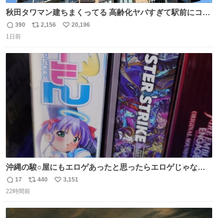
秋田タワマン建ちまくってる 高齢化ヤバすぎて駅前にコン
パクトシティつくって高齢者を住ませる考えらしい 病院も
390
2,156
20,196
返
リ
い
全部駅前にある
1日前
信
ポ
い
数
ス
ね
ト
数
数
沖縄の駿○屋にもエロゲあったと思ったらエロゲじゃなか
った
17
440
3,151
返
リ
い
22時間前
信
ポ
い
数
ス
ね
ト
数