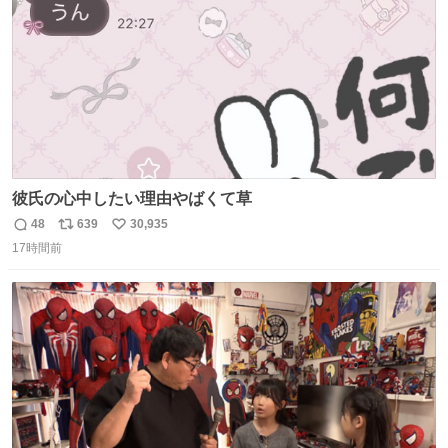
彼氏の心中したい理由やばくて草
48
639
30,935
返
リ
い
17時間前
信
ポ
い
数
ス
ね
ト
数
数