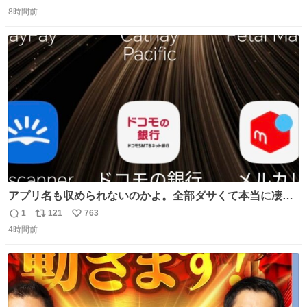
返
リ
い
は長持ちする代わりに停電に弱いので、乾麺タイプのうど
8時間前
信
ポ
い
んなら水分が少なく長期保存するのにおすすめです。アル
数
ス
ね
ファ化米や缶詰など、色々な非常食がありますが、うどん
ト
数
数
もいかがでしょうか？
アプリ名も収められないのかよ。全部ダサくて本当に凄
い。 https://t.co/LemyLGyVkR
1
121
763
返
リ
い
4時間前
信
ポ
い
数
ス
ね
ト
数
数