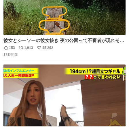
彼女とシーソーの彼女抜き 夜の公園って不審者が現れそう
で怖いんだよな
153
1,913
45,292
返
リ
い
17時間前
信
ポ
い
数
ス
ね
ト
数
数