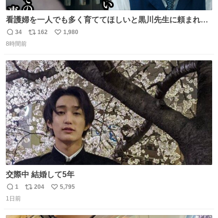
看護婦を一人でも多く育ててほしいと黒川先生に頼まれ、
１年間だけ黒川病院で働くことにしたりん。 直美はその１
34
162
1,980
返
リ
い
年間で恵風看護婦会を立て直すと話しました。 👇このシー
8時間前
信
ポ
い
ンをぜひ本編で web.nhk/tv/an/kazekaor… #朝ドラ #風薫
数
ス
ね
る 見上愛 上坂樹里 平埜生成
ト
数
数
交際中 結婚して5年
1
204
5,795
返
リ
い
1日前
信
ポ
い
数
ス
ね