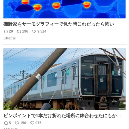
磯野家をサーモグラフィーで見た時これだったら怖い
29
196
9,524
返
リ
い
3時間前
信
ポ
い
数
ス
ね
ト
数
数
ピンポイントで1本だけ折れた場所に鉢合わせたにもかか
わらず、激突せずに止まれた817系。 運が良いのか悪いの
5
150
975
返
リ
い