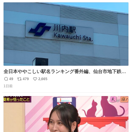
数
ス
ね
ト
数
数
全日本ややこしい駅名ランキング番外編、仙台市地下鉄川
内駅
49
479
2,665
返
リ
い
1日前
信
ポ
い
数
ス
ね
ト
数
数