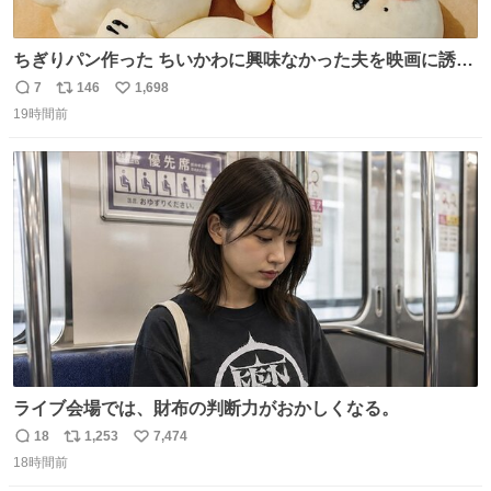
ちぎりパン作った ちいかわに興味なかった夫を映画に誘い
出すことに成功したからさァ、永遠のいのち食べさせてか
7
146
1,698
返
リ
い
ら観に行くねッ🎫
19時間前
信
ポ
い
数
ス
ね
ト
数
数
ライブ会場では、財布の判断力がおかしくなる。
18
1,253
7,474
返
リ
い
18時間前
信
ポ
い