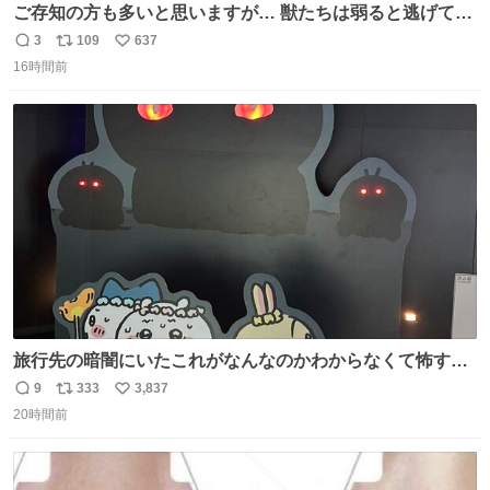
ご存知の方も多いと思いますが… 獣たちは弱ると逃げて茂
みに入りますが、この時モンハンでいうエリア移動をしま
3
109
637
返
リ
い
す。 他のエリアに行くと同じ個体と出会えて体力も減った
16時間前
信
ポ
い
ままなので落ち着いて仕留めましょう。 ちなみに何回か移
数
ス
ね
動(もしくは時間経過？)でガチ逃げされるんでご注意を。 #
ト
数
数
ほの暮しの庭
旅行先の暗闇にいたこれがなんなのかわからなくて怖すぎ
た 子どもたちも怖がりまくってた👻 ちいかわってこういう
9
333
3,837
返
リ
い
感じのお話なんですか…？
20時間前
信
ポ
い
数
ス
ね
ト
数