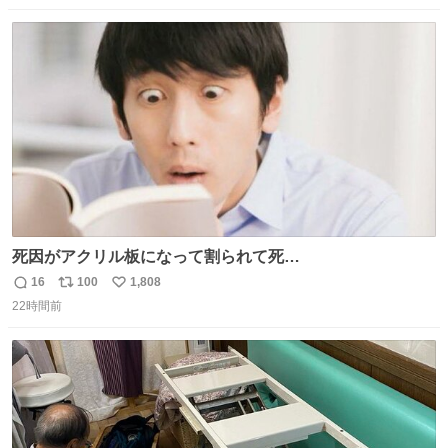
数
ス
ね
ト
数
数
死因がアクリル板になって割られて死
亡……………！？！？
16
100
1,808
返
リ
い
22時間前
信
ポ
い
数
ス
ね
ト
数
数