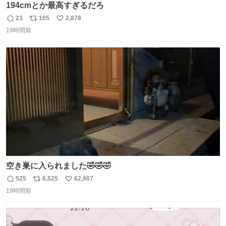
194cmとか最高すぎるだろ
23
105
2,878
返
リ
い
19時間前
信
ポ
い
数
ス
ね
ト
数
数
空き巣に入られました🤣🤣🤣
525
6,525
62,907
返
リ
い
19時間前
信
ポ
い
数
ス
ね
ト
数
数