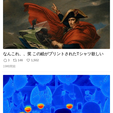
数
なんこれ、、笑 この絵がプリントされたTシャツ欲しい
3
146
1,502
返
リ
い
19時間前
信
ポ
い
数
ス
ね
ト
数
数