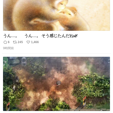
うん…。 うん…。 そう感じたんだね🌿
6
245
1,466
返
リ
い
9時間前
信
ポ
い
数
ス
ね
ト
数
数