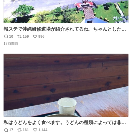
報ステで沖縄研修道場が紹介されてるね。ちゃんとした名
前出してないけど。#報道ステーション
10
159
996
返
リ
い
17時間前
信
ポ
い
数
ス
ね
ト
数
数
私はうどんをよく食べます。うどんの種類によっては非常
食にもなります。生うどんは消費期限が短く、冷凍うどん
17
161
1,144