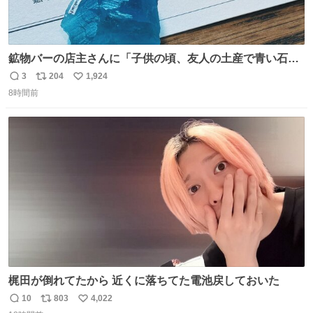
鉱物バーの店主さんに「子供の頃、友人の土産で青い石を
貰って、それがすごく気に入ってたのに、いつかの引越し
3
204
1,924
返
リ
い
で無くしてしまった」という話をしたら、 「お土産で買っ
8時間前
信
ポ
い
てきたくらいの価格感なら、ドイツの黒い森のフローライ
数
ス
ね
トかな…」と当たりつけてもらった。確かにこんな感じだ
ト
数
数
った気がする 凄い
梶田が倒れてたから 近くに落ちてた電池戻しておいた
10
803
4,022
返
リ
い