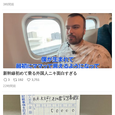
返
リ
い
mu.jp/news/79509/
3時間前
信
ポ
い
数
ス
ね
ト
数
数
新幹線初めて乗る外国人ニキ面白すぎる
3
192
3,751
返
リ
い
22時間前
信
ポ
い
数
ス
ね
ト
数
数