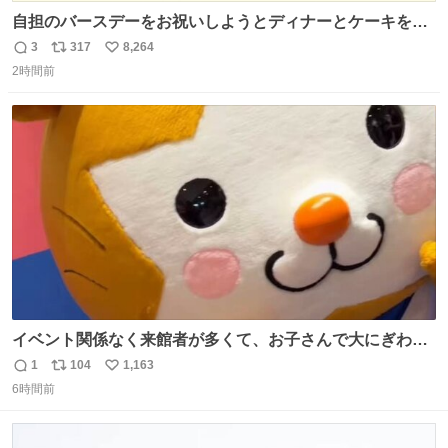
自担のバースデーをお祝いしようとディナーとケーキを予
約していたにも関わらず、当の本人がご結婚なさったので
3
317
8,264
返
リ
い
泣く泣くキャンセルした可哀想な重岡担を見かけたら私で
2時間前
信
ポ
い
す
数
ス
ね
ト
数
数
イベント関係なく来館者が多くて、お子さんで大にぎわ
い。 🐹を知らない子が「ねこ🐱」「ねこかな？」とつぶや
1
104
1,163
返
リ
い
いたら音速で反応していた
6時間前
信
ポ
い
数
ス
ね
ト
数