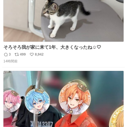
そろそろ我が家に来て1年、大きくなったね☺️🤍
3
499
8,942
返
リ
い
14時間前
信
ポ
い
数
ス
ね
ト
数
数