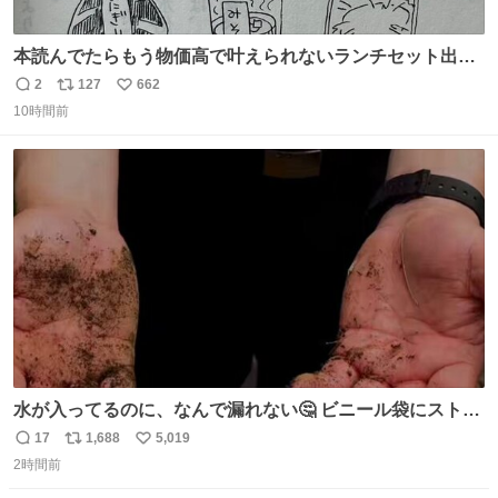
本読んでたらもう物価高で叶えられないランチセット出て
きた
2
127
662
返
リ
い
10時間前
信
ポ
い
数
ス
ね
ト
数
数
水が入ってるのに、なんで漏れない🤔 ビニール袋にストロ
ーを刺しているだけなのに、水が漏れない😳 実はこれ、ち
17
1,688
5,019
返
リ
い
ゃんと理由があるんです💁🏽‍♂️ ビニール袋に水を入れて、ス
2時間前
信
ポ
い
トローを横から差すだけ！ ストローの先端が水面より上に
数
ス
ね