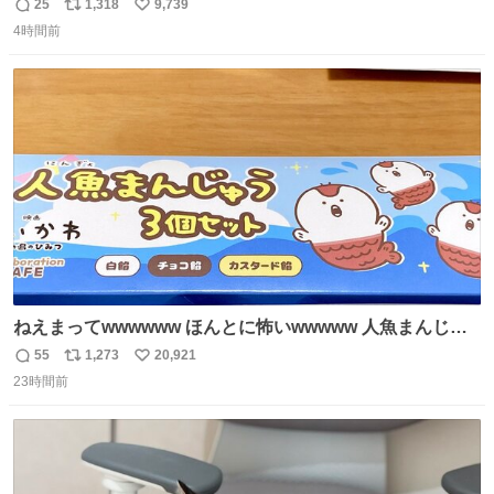
ョンが上がるのである。
25
1,318
9,739
返
リ
い
4時間前
信
ポ
い
数
ス
ね
ト
数
数
ねえまってwwwwww ほんとに怖いwwwww 人魚まんじゅ
う買ってきたから私も永遠のいのちを…ぐへへ…と思いな
55
1,273
20,921
返
リ
い
がら1つ食べたら 奥歯欠けたんだけど！！！！？？？ しか
23時間前
信
ポ
い
もガッツリ😭 まんじゅうだよ？？？？？？ ガリッて言っ
数
ス
ね
たから何？と思って口から出したら自分の歯wwwwww セ
ト
数
数
イレーンの呪いじゃん😭