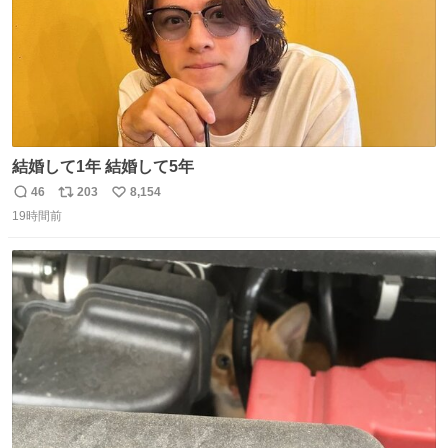
結婚して1年 結婚して5年
46
203
8,154
返
リ
い
19時間前
信
ポ
い
数
ス
ね
ト
数
数