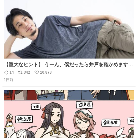
数
【重大なヒント】 うーん、僕だったら井戸を確かめますけ
どね
14
342
10,873
返
リ
い
1日前
信
ポ
い
数
ス
ね
ト
数
数