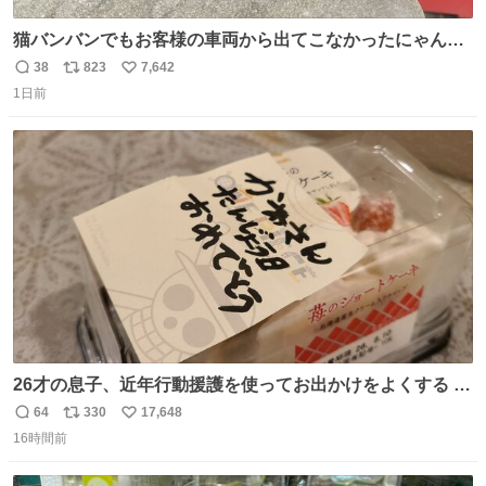
猫バンバンでもお客様の車両から出てこなかったにゃんこ
🐈 救出しようとした工場長が腕を引っ掻かれ、ぱんぱんに
38
823
7,642
返
リ
い
膨れ上がり、傷だらけ血だらけになりながらも何とか救出
1日前
信
ポ
い
したこの子はその後、工場長の家の子になりました😌💕
数
ス
ね
ト
数
数
26才の息子、近年行動援護を使ってお出かけをよくする 親
との外出はもう嫌らしい。 中身は小学生位なのに小癪な😅
64
330
17,648
返
リ
い
昨日は夜のショッピングモールに行った 先に寝といてよ❗
16時間前
信
ポ
い
と何度も何度も言い残して。 起きたら冷蔵庫に… ああ、こ
数
ス
ね