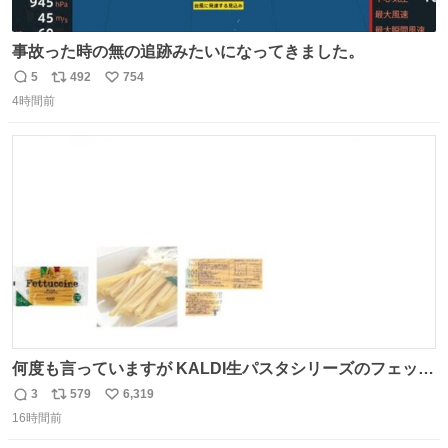
事故った時の無の追跡みたいになってきました。
5
492
754
返
リ
い
4時間前
信
ポ
い
数
ス
ね
ト
数
数
何度も言っていますが KALDI生パスタシリーズのフェット
チーネは 真剣(ガチ)で美味いぞ
3
579
6,319
返
リ
い
16時間前
信
ポ
い
数
ス
ね