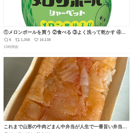
①メロンボールを買う ②食べる ③よく洗って乾かす ④か
わいい
6
1,358
10,138
返
リ
い
10時間前
信
ポ
い
数
ス
ね
ト
数
数
これまで山形の牛肉どまん中弁当が人生で一番旨い弁当だ