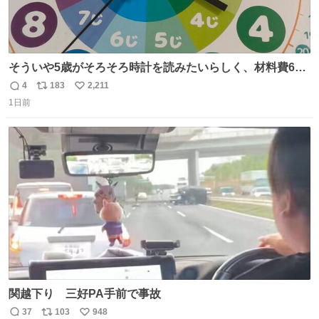
そういや5歳がそろそろ時計を読みたいらしく、材料費600
円で作れる知育時計作ってみた！ めっちゃ簡単！ ありがと
4
183
2,211
返
リ
い
う先人！
1日前
信
ポ
い
数
ス
ね
ト
数
数
関越下り 三好PA手前で事故
37
103
948
返
リ
い