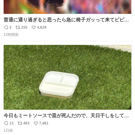
普通に通り過ぎると思ったら急に椅子ガッって来てビビっ
た。そんでまじいい匂い。← #超特急_ESCORT
3
155
4,629
返
リ
い
12時間前
信
ポ
い
数
ス
ね
ト
数
数
今日もミートソースで皿が死んだので、天日干しをしてい
ます🍝 ありがとう先人の知恵
13
483
7,461
返
リ
い
1日前
信
ポ
い