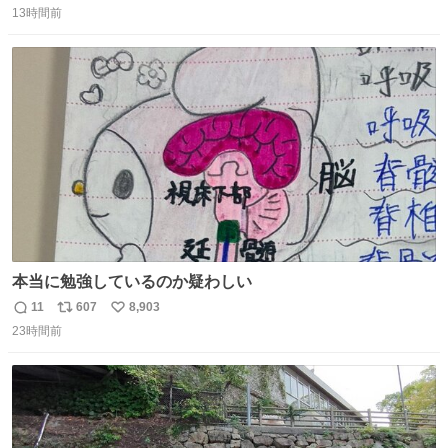
収もあり、小さい笑いもあり、爽快感もある満足 びっくり
13時間前
信
ポ
い
したのが客層高年齢層だった、この映画ってテレビとか新
数
ス
ね
聞で取り上げてないのにこれだけネットを駆使してる方多
ト
数
数
い 変わるぞ日本
本当に勉強しているのか疑わしい
11
607
8,903
返
リ
い
23時間前
信
ポ
い
数
ス
ね
ト
数
数