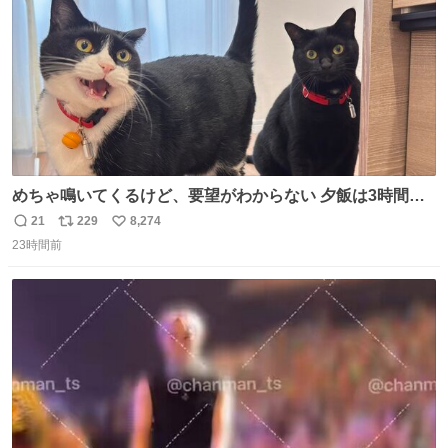
めちゃ鳴いてくるけど、要望がわからない 夕飯は3時間も
先だしな
21
229
8,274
返
リ
い
23時間前
信
ポ
い
数
ス
ね
ト
数
数