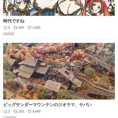
時代ですね
5
490
1,085
返
リ
い
2時間前
信
ポ
い
数
ス
ね
ト
数
数
ビッグサンダーマウンテンのジオラマ、ヤバい
3
192
4,640
返
リ
い
13時間前