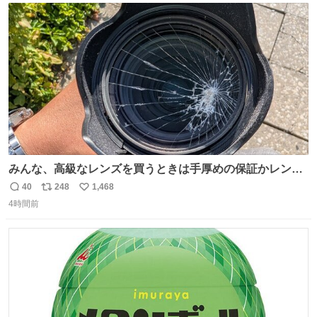
あると、水はほとんど出てきません🙆🏽‍♂️ ポイントは「空
ト
数
数
気」でした🤭
みんな、高級なレンズを買うときは手厚めの保証かレンズ
保護フィルターをちゃんと付けておくんだぞ、お兄さんと
40
248
1,468
返
リ
い
の約束だぞ…😭 涙で画面が見えない…
4時間前
信
ポ
い
数
ス
ね
ト
数
数