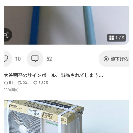
数
ス
ね
ト
数
数
大谷翔平のサインボール、出品されてしまう…
51
231
5,675
返
リ
い
23時間前
信
ポ
い
数
ス
ね
ト
数
数