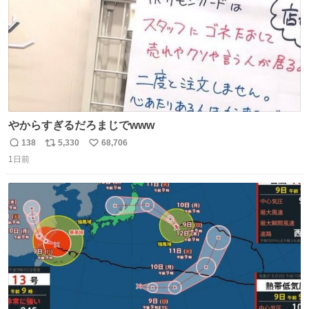
やからすぎるだろまじでwww
138
5,330
68,706
返
リ
い
1日前
信
ポ
い
数
ス
ね
ト
数
数