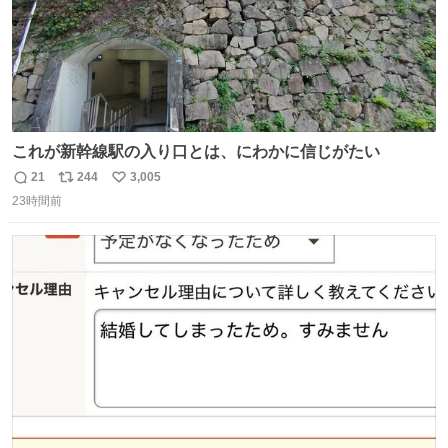
これが新幹線駅の入り口とは、にわかに信じがたい
21
244
3,005
返
リ
い
23時間前
信
ポ
い
数
ス
ね
ト
数
数