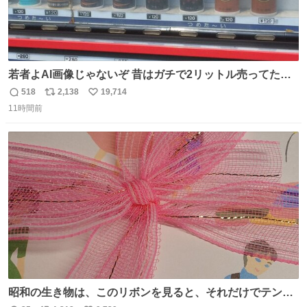
若者よAI画像じゃないぞ 昔はガチで2リットル売ってたん
やでw
518
2,138
19,714
返
リ
い
11時間前
信
ポ
い
数
ス
ね
ト
数
数
昭和の生き物は、このリボンを見ると、それだけでテンシ