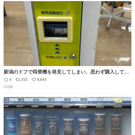
ト
数
数
新潟のドフで両替機を発見してしまい、思わず購入してし
まい大阪に発送するイベントが発生
4
252
9,844
返
リ
い
1日前
信
ポ
い
数
ス
ね
ト
数
数