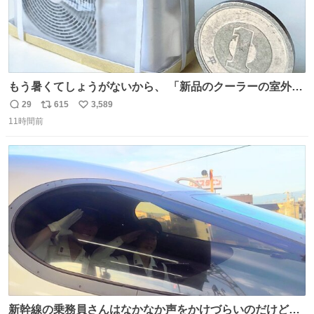
もう暑くてしょうがないから、 「新品のクーラーの室外機
のミニチュア」 でも見ていってよ
29
615
3,589
返
リ
い
11時間前
信
ポ
い
数
ス
ね
ト
数
数
新幹線の乗務員さんはなかなか声をかけづらいのだけど😅