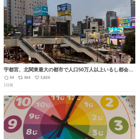
ト
数
数
宇都宮、北関東最大の都市で人口50万人以上いるし都会何
だろうなと思っていたら想像以上に都会で興奮した
54
364
3,824
返
リ
い
1日前
信
ポ
い
数
ス
ね
ト
数
数