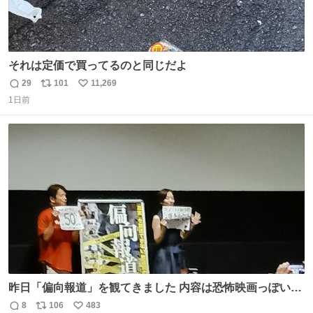
それは定価で買ってるのと同じだよ
29
101
11,269
返
リ
い
1日前
信
ポ
い
数
ス
ね
ト
数
数
昨日「偏向報道」を観てきました 内容は恐怖映画っぽいの
かと思ってましたが きちんとエンタメ映画でした。 伏線回
8
106
483
返
リ
い