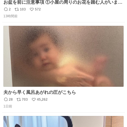
お盆を前に注意事項 ①小屋の周りのお花を踏む人がいま
す。石で囲うと踏む人は減りましたがストックで差す人が
2
103
572
返
リ
い
います。よく見て下さい。②小屋の前の水は手洗い用で
13時間前
信
ポ
い
す。水筒とかに入れないで下さい。3000mの小屋で水が無
数
ス
ね
料の小屋などありません。そもそも天水なので飲めませ
ト
数
数
ん。続く
夫から早く風呂あがれの圧がこちら
28
703
45,262
返
リ
い
1日前
信
ポ
い
数
ス
ね
ト
数
数