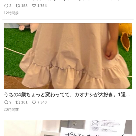
ルミエールの運転士さん、運転台にカメラマン向けたらお
2
158
1,754
返
リ
い
二人で敬礼🫡✨ 暗くて上手く撮れないなぁ…な顔してた
12時間前
信
ポ
い
ら、わざわざ車外に出て来てくださり✨ 「フリー素材なの
数
ス
ね
で載せて大丈夫です！」と自ら言ってくださる親切気さく
ト
数
数
なS運転士さん感謝
うちの4歳ちょっと変わってて、カオナシが大好き。1週間
前からおねだりされてたカオナシの靴下をドングリ共和国
9
101
7,340
返
リ
い
で発見したものの大人用のみ。履けなくてもいいから買い
20時間前
信
ポ
い
たいとのことで、仕方なく購入。 すぐにベンチで履きだし
数
ス
ね
て、このあとホテルビュッフェだったのにこれ。 ←購入
ト
数
数
前 購入後→