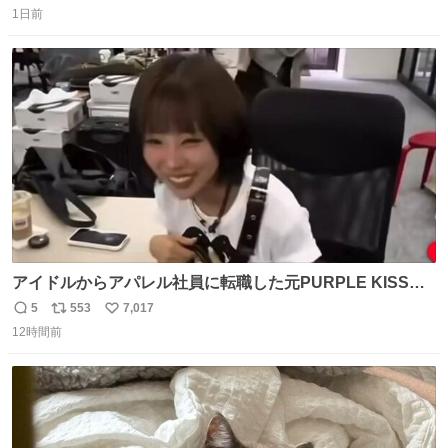
1日前
信
ポ
い
数
ス
ね
ト
数
数
アイドルからアパレル社員に転職した元PURPLE KISSの
ドシちゃん、入社3日目にして自社の取り扱い商品を一生
5
553
7,017
返
リ
い
懸命PRしててほんまに…………
12時間前
信
ポ
い
数
ス
ね
ト
数
数