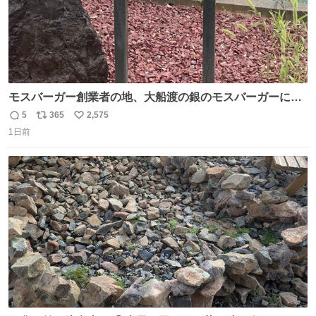
モスバーガー創業者の地、大船渡の銀のモスバーガーに一
礼。
5
365
2,575
返
リ
い
1日前
信
ポ
い
数
ス
ね
ト
数
数