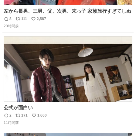
左から長男、三男、父、次男、末っ子 家族旅行すぎてしぬ
8
111
2,587
返
リ
い
20時間前
信
ポ
い
数
ス
ね
ト
数
数
公式が面白い
2
171
1,660
返
リ
い
11時間前
信
ポ
い
数
ス
ね