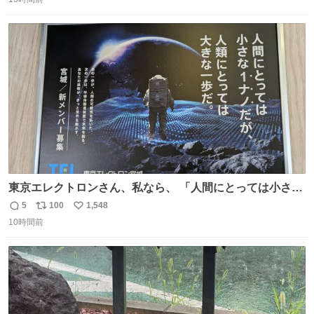
信
ポ
い
数
ス
ね
ト
数
数
東京エレクトロンさん、私なら、 「人間にとっては小さな
1ナノだが、人類にとっては大きな一歩ナノだ！」 にしま
5
100
1,548
返
リ
い
す。使ってもいいですよ。
10時間前
信
ポ
い
数
ス
ね
ト
数
数