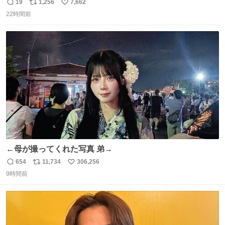
ったのだが、それを遥かに超える弁当発見。 個人的に駅弁
19
1,256
7,662
返
リ
い
＆空弁ランキングぶっち切りで首位を独走しているお弁当
22時間前
信
ポ
い
です🥹 福岡空港＆博多駅で購入可🍱 博多駅界隈にステイさ
数
ス
ね
れてるクルーの方は駅での購入が断然オススメです👍 #え
ト
数
数
んがわ明太寿司
←母が撮ってくれた写真 弟→
654
11,734
306,256
返
リ
い
9時間前
信
ポ
い
数
ス
ね
ト
数
数