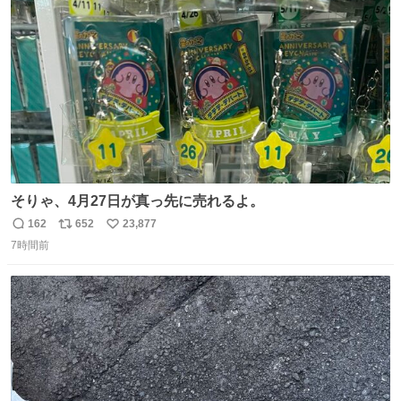
れ買いに行ってくれたんだ…😭
ト
数
数
そりゃ、4月27日が真っ先に売れるよ。
162
652
23,877
返
リ
い
7時間前
信
ポ
い
数
ス
ね
ト
数
数