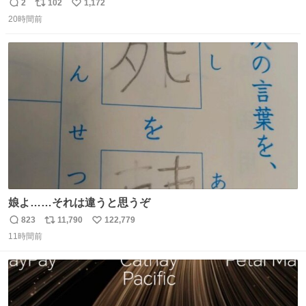
2
102
1,172
返
リ
い
20時間前
信
ポ
い
数
ス
ね
ト
数
数
娘よ……それは違うと思うぞ
823
11,790
122,779
返
リ
い
11時間前
信
ポ
い
数
ス
ね
ト
数
数