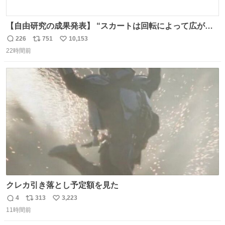
【自由研究の成果発表】 “スカートは回転によって広がる
が、岡澤恋によって270°までなら広がらずに回転が可能な
226
751
10,153
返
リ
い
ことが証明された！”
22時間前
信
ポ
い
数
ス
ね
ト
数
数
クレカ引き落とし予定額を見た
4
313
3,223
返
リ
い
11時間前
信
ポ
い
数
ス
ね