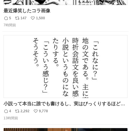
最近爆笑したコラ画像
5
147
1,500
返
リ
い
7時間前
信
ポ
い
数
ス
ね
ト
数
数
小説って本当に誰でも書けるし、実はびっくりするほど自
由だし、みんなもっと好きに文字で遊べばいいんじゃない
4
2,292
9,778
返
リ
い
かなって思うよ〜
13時間前
信
ポ
い
数
ス
ね