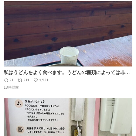
ト
数
数
私はうどんをよく食べます。うどんの種類によっては非常
食にもなります。生うどんは消費期限が短く、冷凍うどん
21
211
1,521
返
リ
い
は長持ちする代わりに停電に弱いので、乾麺タイプのうど
13時間前
信
ポ
い
んなら水分が少なく長期保存するのにおすすめです。アル
数
ス
ね
ファ化米や缶詰など、色々な非常食がありますが、うどん
ト
数
数
もいかがでしょうか？