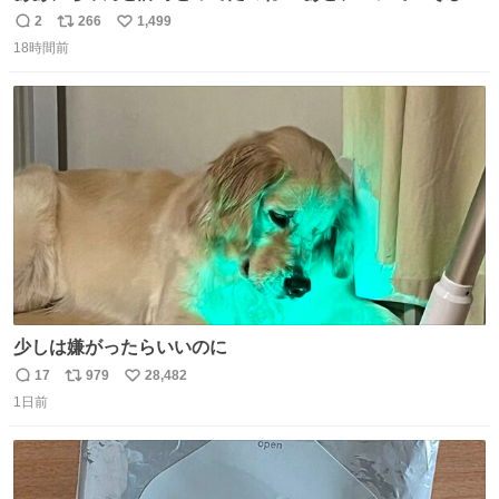
時は動き出す』って言ってて草オブ草
2
266
1,499
返
リ
い
18時間前
信
ポ
い
数
ス
ね
ト
数
数
少しは嫌がったらいいのに
17
979
28,482
返
リ
い
1日前
信
ポ
い
数
ス
ね
ト
数
数