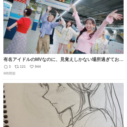
数
有名アイドルのMVなのに、見覚えしかない場所過ぎておも
ろいな
3
121
944
返
リ
い
9時間前
信
ポ
い
数
ス
ね
ト
数
数