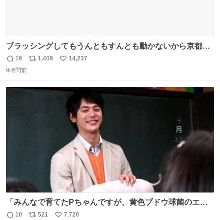
ブラッシングしてもうんともすんとも動かないから京都の
寺にある庭みたいになってる
19
1,409
14,237
返
リ
い
9時間前
信
ポ
い
数
ス
ね
ト
数
数
「みんなで育てたPちゃんですが、黄色ブドウ球菌のエン
テロトキシン（耐熱性毒素）が検出されたので、議論する
10
521
7,720
返
リ
い