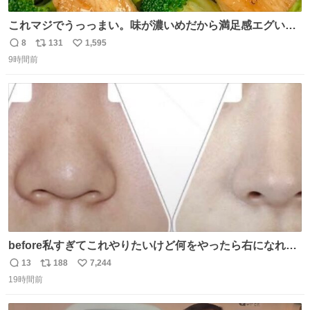
これマジでうっっまい。味が濃いめだから満足感エグいし
1週間で3キロ痩せた😭
8
131
1,595
返
リ
い
9時間前
信
ポ
い
数
ス
ね
ト
数
数
before私すぎてこれやりたいけど何をやったら右になれる
の
13
188
7,244
返
リ
い
19時間前
信
ポ
い
数
ス
ね