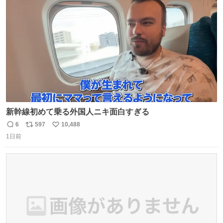
ト
数
数
新幹線初めて乗る外国人ニキ面白すぎる
6
597
10,488
返
リ
い
1日前
信
ポ
い
数
ス
ね
ト
数
数