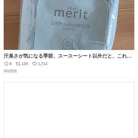
汗臭さが気になる季節、スースーシート以外だと、これが
とにかくスッキリする。2年くらい前に #生活は踊る で紹
6
120
1,712
返
リ
い
介したやつ。おじさんにもおばさんにもオススメだ。ドラ
9時間前
信
ポ
い
ストに売ってるぞ。ドライシャンプーって書いてあるけど
数
ス
ね
汗拭きシートみたいなもの。耳裏襟足首筋がんがん拭いて
ト
数
数
汗臭不安を解消。