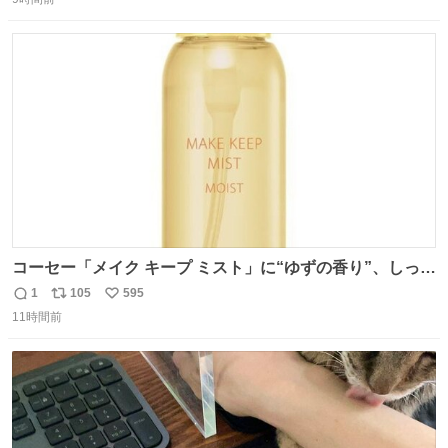
信
ポ
い
数
ス
ね
ト
数
数
コーセー「メイク キープ ミスト」に“ゆずの香り”、しっと
りツヤ肌叶う保湿タイプ - fashion-press.net/news/148945
1
105
595
返
リ
い
11時間前
信
ポ
い
数
ス
ね
ト
数
数