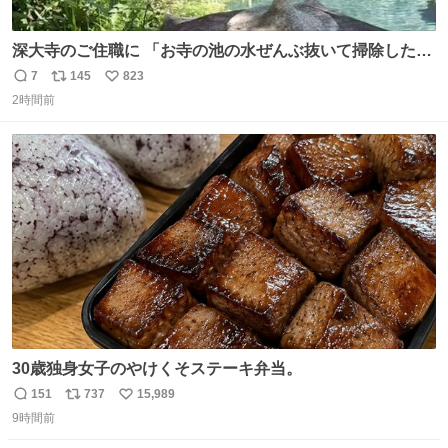
深大寺のご住職に 「お寺の池の水ぜんぶ抜いて掃除した
ら、 モネの池くらい綺麗になったから見てみて」 といわれ
7
145
823
返
リ
い
訪れたら 本当にモネの池くらい綺麗でした。 蓮こそ咲いて
2時間前
信
ポ
い
ないけど言いたいことわかります。 輝くエメラルドだ‼︎
数
ス
ね
iPhone16カメラで撮影して無加工です。
ト
数
数
30歳独身女子のやけくそステーキ弁当。
151
737
15,989
返
リ
い
9時間前
信
ポ
い
数
ス
ね