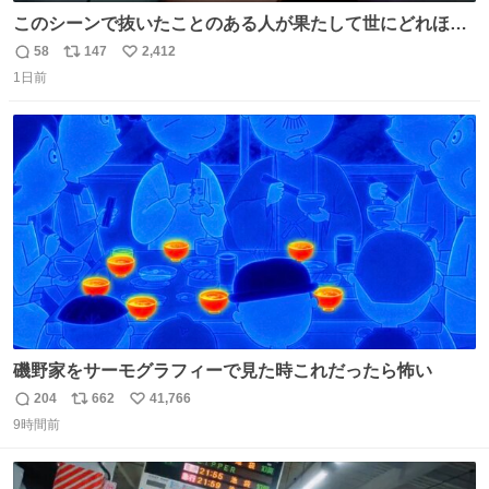
このシーンで抜いたことのある人が果たして世にどれほど
いることか このアカウントに辿り着いた皆さんとは、ロボ
58
147
2,412
返
リ
い
コップ2についてこれからもぜひ語り合っていきたい
1日前
信
ポ
い
数
ス
ね
ト
数
数
磯野家をサーモグラフィーで見た時これだったら怖い
204
662
41,766
返
リ
い
9時間前
信
ポ
い
数
ス
ね
ト
数