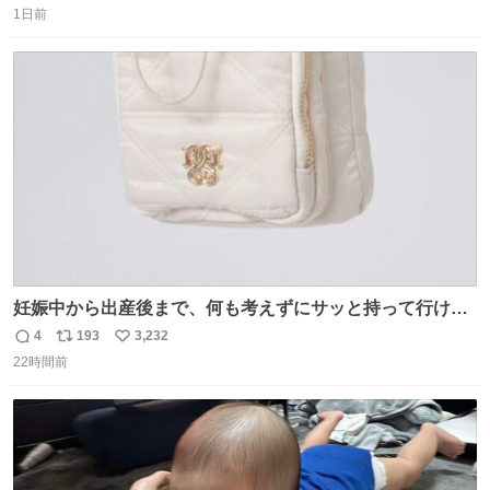
までもなく処分が決まりました」
1日前
信
ポ
い
数
ス
ね
ト
数
数
妊娠中から出産後まで、何も考えずにサッと持って行ける
ようなショルダーバッグが欲しいな〜と思っていたのだけ
4
193
3,232
返
リ
い
ど snidelでめちゃくちゃピッタリなものを見つけたので買
22時間前
信
ポ
い
った！✨ スマホと小物とペットボトルが入るの最高すぎる
数
ス
ね
🥹 しかもスマホ入れ独立してるしファスナーない！地味に
ト
数
数
嬉しいやつ！！！