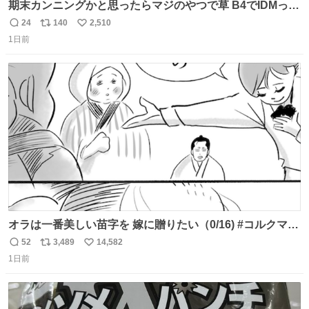
期末カンニングかと思ったらマジのやつで草 B4でIDMって
ことはおそらく就職だし、内定取り消し？ それと夏休み期
24
140
2,510
返
リ
い
間の停学って無意味じゃね？
1日前
信
ポ
い
数
ス
ね
ト
数
数
オラは一番美しい苗字を 嫁に贈りたい（0/16) #コルクマン
ガ専科
52
3,489
14,582
返
リ
い
1日前
信
ポ
い
数
ス
ね
ト
数
数