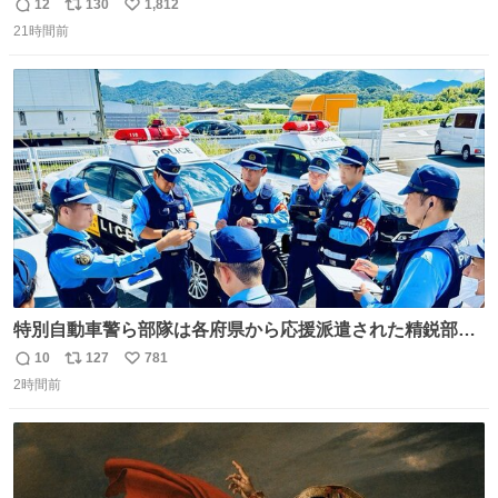
去… ←4日朝 5日朝→ #USJファン #ワンダーランド
12
130
1,812
返
リ
い
21時間前
信
ポ
い
数
ス
ね
ト
数
数
特別自動車警ら部隊は各府県から応援派遣された精鋭部隊
です。写真は、福岡県警察の特別自動車警ら部隊が、八代
10
127
781
返
リ
い
郡氷川町の施設駐車場内でパトロール前の指示を受ける様
2時間前
信
ポ
い
子と、イオンモール熊本での警戒の様子です。熊本を守る
数
ス
ね
ため、今日も全力で取り組んでいます。 #令和８年熊本地
ト
数
数
震 #福岡県警察