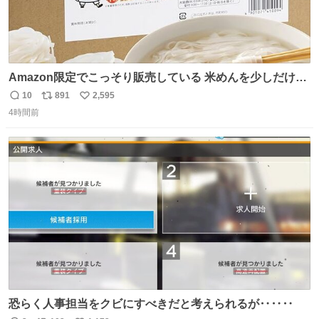
Amazon限定でこっそり販売している 米めんを少しだけ宣
伝させてください…🤫 大きな声では言えないんですが… 茹
10
891
2,595
返
リ
い
で時間1分なのでカップめんよりも手軽かもです…
4時間前
信
ポ
い
数
ス
ね
ト
数
数
恐らく人事担当をクビにすべきだと考えられるが‥‥‥