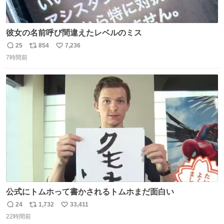
彼女の名前呼び間違えたレベルのミス
25
854
7,236
返
リ
い
7時間前
信
ポ
い
数
ス
ね
ト
数
数
公式にトムホって書かされるトムホまだ面白い
24
1,732
33,411
返
リ
い
22時間前
信
ポ
い