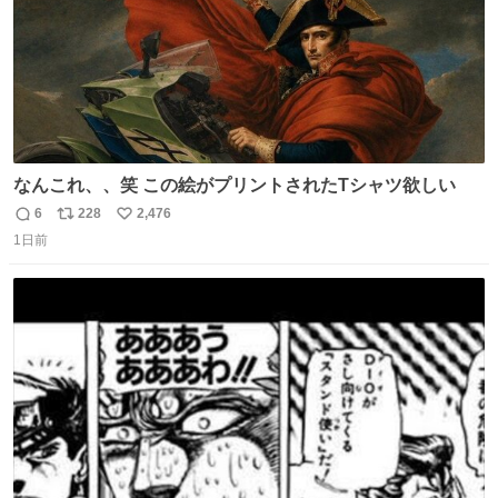
なんこれ、、笑 この絵がプリントされたTシャツ欲しい
6
228
2,476
返
リ
い
1日前
信
ポ
い
数
ス
ね
ト
数
数