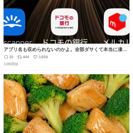
アプリ名も収められないのかよ。全部ダサくて本当に凄
い。 https://t.co/LemyLGyVkR
10
444
3,934
返
リ
い
10時間前
信
ポ
い
数
ス
ね
ト
数
数