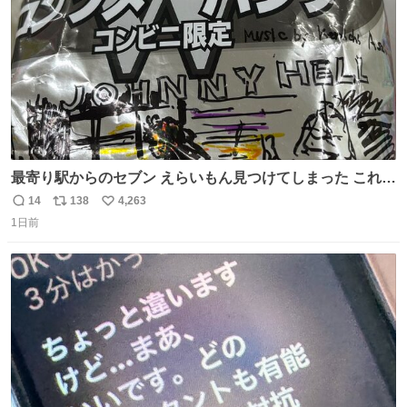
最寄り駅からのセブン えらいもん見つけてしまった これ売
ってくれへんかな… #浅井健一 #ポテチ #ロックの名盤
14
138
4,263
返
リ
い
1日前
信
ポ
い
数
ス
ね
ト
数
数