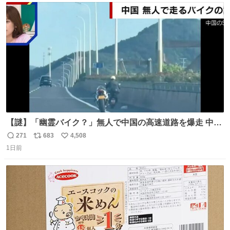
ト
数
数
【謎】「幽霊バイク？」無人で中国の高速道路を爆走 中国
で珍しい光景が目撃された。人が乗っていないバイクが高
271
683
4,508
返
リ
い
速道路を倒れず走り続けており、さらに車線変更も。その
1日前
信
ポ
い
まま5キロも走り続けていたという。
数
ス
ね
ト
数
数