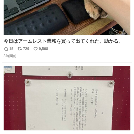
今日はアームレスト業務を買って出てくれた。助かる。
15
729
9,568
返
リ
い
8時間前
信
ポ
い
数
ス
ね
ト
数
数