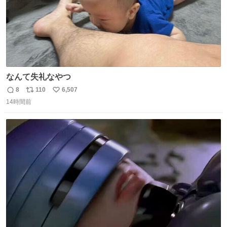
なんて失礼なやつ
8
110
6,507
返
リ
い
14時間前
信
ポ
い
数
ス
ね
ト
数
数