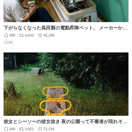
下がらなくなった高田製の電動昇降ベット。 メーカーから
は、完全に見放されたんですが、 見事に85歳の父が治しま
309
4,032
42,106
返
リ
い
した。 うちの父は、トヨタカローラのボディをオート生産
1日前
信
ポ
い
する、工業ロボットの製作者なんですが、 父が電動ベット
数
ス
ね
の配線をハンダで修理している横で、
ト
数
数
彼女とシーソーの彼女抜き 夜の公園って不審者が現れそう
で怖いんだよな
246
3,021
72,336
返
リ
い