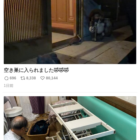
ト
数
数
空き巣に入られました🤣🤣🤣
696
8,338
80,144
返
リ
い
1日前
信
ポ
い
数
ス
ね
ト
数
数