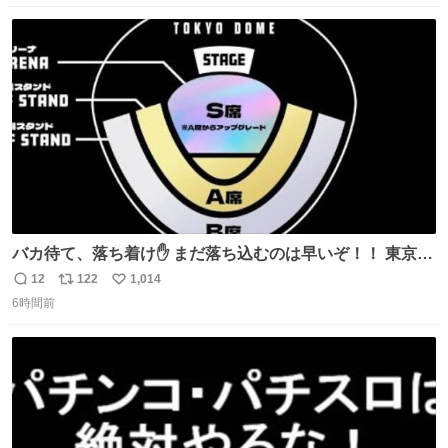
数
ス
ね
ト
数
数
バカ待て、落ち着け✋ まだ落ち込むのは早いぞ！！ 東京ド
ームの最大キャパ5.5万人に対して席数の配分はだいたい S
12
122
1,014
返
リ
い
席（アリーナ）：約1.4万人 A席（1階スタンド）：約2.5万
6時間前
信
ポ
い
人 B席（2階スタンド）：約1.5万人 一番席数が多いA席は
数
ス
ね
一次だけで全枠出し切るわけないし、二次からは全体の3
ト
数
数
割を占める