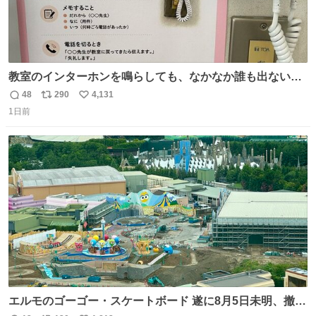
教室のインターホンを鳴らしても、なかなか誰も出ないこ
とがあります…。 もしかすると「電話の出方」に困ってい
48
290
4,131
返
リ
い
るのかもしれません。 そこで「何を話せばいいか」が見え
1日前
信
ポ
い
る手引きを用意して、安心して電話に出られるようにしま
数
ス
ね
す。 インターホンの応対も大切なコミュニケーションの学
ト
数
数
びです。
エルモのゴーゴー・スケートボード 遂に8月5日未明、撤