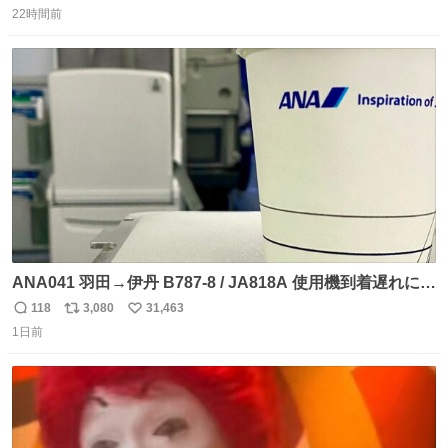
22時間前
信
ポ
い
数
ス
ね
ト
数
数
ANA041 羽田→伊丹 B787-8 / JA818A 使用機到着遅れにつ
き 「安全に支障ない範囲で1分1秒でも遅延回復に努めてお
118
3,080
31,463
返
リ
い
ります」と機長の気合い十分！ が、フライトは順調に進み
1日前
信
ポ
い
すぎ… 「飛ばしすぎたせいか現在奈良県上空での待機を命
数
ス
ね
じられております」 でコンソメスープ吹き出しそうになり
ト
数
数
ましたw