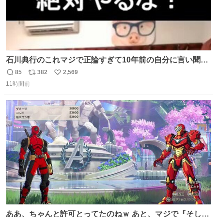
石川典行のこれマジで正論すぎて10年前の自分に言い聞か
せたい
85
382
2,569
返
リ
い
11時間前
信
ポ
い
数
ス
ね
ト
数
数
ああ、ちゃんと許可とってたのねｗ あと、マジで『そして