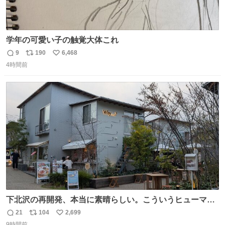
学年の可愛い子の触覚大体これ
9
190
6,468
返
リ
い
4時間前
信
ポ
い
数
ス
ね
ト
数
数
下北沢の再開発、本当に素晴らしい。こういうヒューマン
スケールの開発がいいんだよ。
21
104
2,699
返
リ
い
9時間前