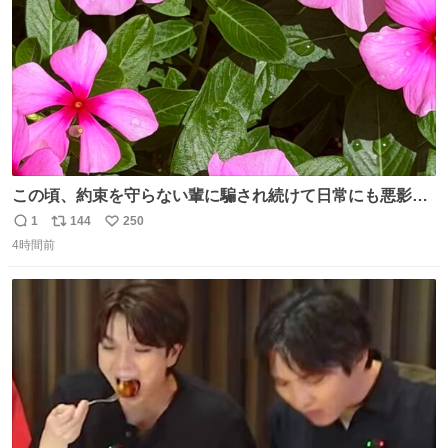
この頃、約束を守らない輩に騙され続けて日常にも悪影響
が出てきて仕事も出来ずでストレスマックス。 解決には断
1
144
250
返
リ
い
ち切るのみ。 そんな時に美しい光景は救いの刻です。 人様
4時間前
信
ポ
い
に迷惑をかける人間の神経には理解が出来ないし理解する
数
ス
ね
気もない。 実直に生きる！ 今日も嘘に負けずに頑張りま
ト
数
数
す。 #LUNE #約束