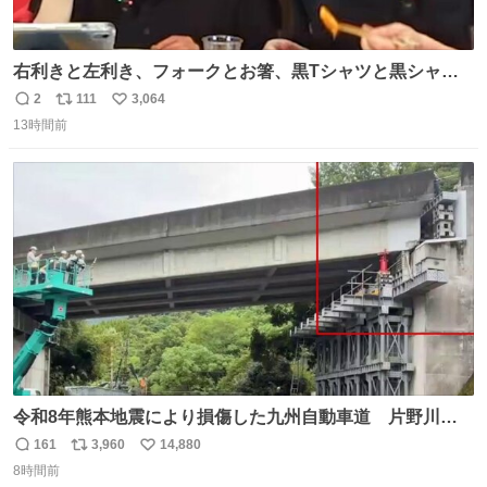
右利きと左利き、フォークとお箸、黒Tシャツと黒シャ
ツ、ありがとう、いい塩レです
2
111
3,064
返
リ
い
13時間前
信
ポ
い
数
ス
ね
ト
数
数
令和8年熊本地震により損傷した九州自動車道 片野川橋
（下り線）の復旧作業を行っています。 タイムラプス動画
161
3,960
14,880
返
リ
い
で、段差が生じた橋桁をジャッキアップしている様子をご
8時間前
信
ポ
い