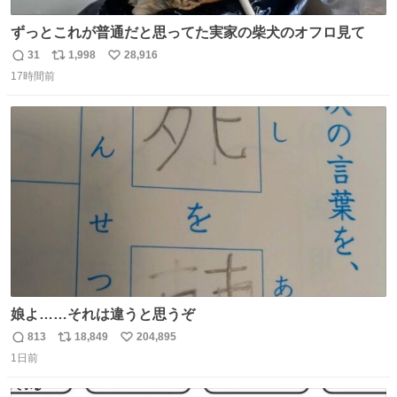
ずっとこれが普通だと思ってた実家の柴犬のオフロ見て
31
1,998
28,916
返
リ
い
17時間前
信
ポ
い
数
ス
ね
ト
数
数
娘よ……それは違うと思うぞ
813
18,849
204,895
返
リ
い
1日前
信
ポ
い
数
ス
ね