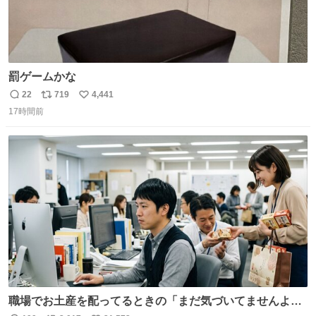
罰ゲームかな
22
719
4,441
返
リ
い
17時間前
信
ポ
い
数
ス
ね
ト
数
数
職場でお土産を配ってるときの「まだ気づいてませんよ」