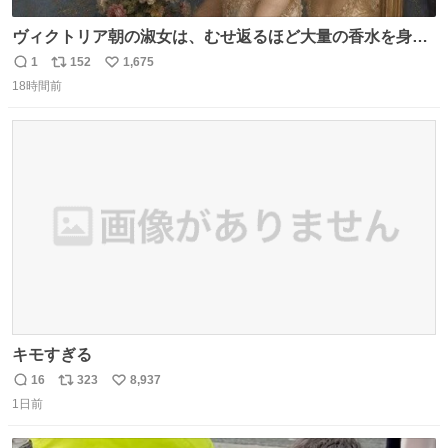
ヴィクトリア朝の淑女は、むせ返るほど大量の香水を身に
つけるものではないとされていた。それでも香水は、髪や
1
152
1,675
返
リ
い
肌の手入れと同じくらい、ヴィクトリア朝の女性達の美容
18時間前
信
ポ
い
習慣に欠かせないものだった。 当時の香水は、現在私たち
数
ス
ね
が知る香水よりも単純な組成で、その大部分は薔薇、菫、
ト
数
数
ベルガモット、
キモすぎる
16
323
8,937
返
リ
い
1日前
信
ポ
い
数
ス
ね