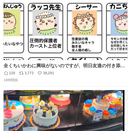
ト
数
数
全くちいかわに興味がないのですが、明日友達の付き添い
で見に行きます。 事前に予習できるよう、友達がキャラク
120
3,773
38,291
返
リ
い
ターの説明を作ってくれたのですが、くりまんじゅうとい
18時間前
信
ポ
い
うやつに説明に「あんたみたいなやつ」と書かれていまし
数
ス
ね
た。 一気に楽しみになりました。
ト
数
数