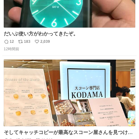
だいぶ使い方がわかってきたぞ。
12
183
2,039
返
リ
い
12時間前
信
ポ
い
数
ス
ね
ト
数
数
そしてキャッチコピーが最高なスコーン屋さんを見つけて