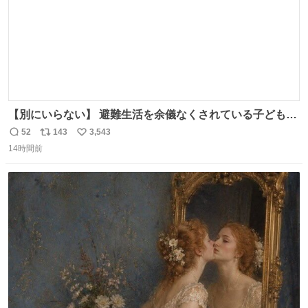
【別にいらない】 避難生活を余儀なくされている子どもた
ちのためにヒカキンボックス1000個を寄付させていただき
52
143
3,543
返
リ
い
ました
14時間前
信
ポ
い
数
ス
ね
ト
数
数