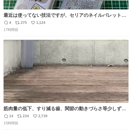
最近は使ってない技法ですが、セリアのネイルパレットの
四隅をハサミで切り落とし、やすりがけすればミニチュア
4
275
1,124
返
リ
い
食器ができます。 底にストローをカットしたものを接着し
17時間前
信
ポ
い
塗装すれば茶碗になります。素材が塩化ビニルなので接着
数
ス
ね
剤や塗料は対応したものを使うと良いです。 透明はそのま
ト
数
数
までも使えます。
筋肉量の低下、すり減る歯、関節の動きづらさ等少しずつ
現れる変化。 ごはんを細かくすることで #風花 の歯に代わ
14
234
2,739
返
リ
い
るよ。サプリを食べてもらうことで筋肉や関節をサポート
15時間前
信
ポ
い
しようね 風花が無理なく続けられる範囲で、高齢のステー
数
ス
ね