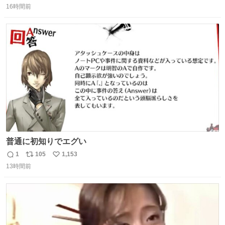
16時間前
信
ポ
い
数
ス
ね
ト
数
数
普通に初知りでエグい
1
105
1,153
返
リ
い
13時間前
信
ポ
い
数
ス
ね
ト
数
数