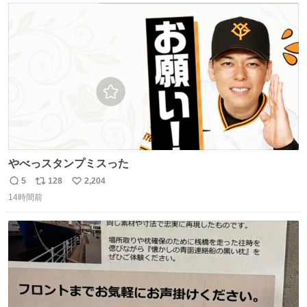
ト
数
数
やべっスタンプミスった
5
128
2,204
返
リ
い
14時間前
信
ポ
い
数
ス
ね
ト
数
数