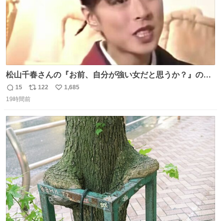
松山千春さんの『お前、自分が強い女だと思うか？』の一
言で… 中森明菜さんが思わず本音をこぼす瞬間😭
15
122
1,685
返
リ
い
19時間前
信
ポ
い
数
ス
ね
ト
数
数