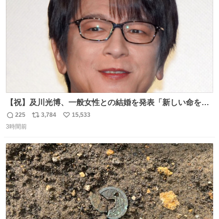
数
【祝】及川光博、一般女性との結婚を発表「新しい命を授
かっております」 news.livedoor.com/lite/article_d…
225
3,784
15,533
返
リ
い
「私、及川光博はこの度、交際しておりました方と入籍い
3時間前
信
ポ
い
たしました。また、新しい命を授かっております」「今後
数
ス
ね
も変わらず俳優として、ミッチーとして、努力し精進して
ト
数
数
参ります」とつづった。