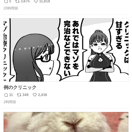
しまったので思わず買い込んでしまった。スコーンなんて
5
3,675
11,818
返
リ
い
パッサパサなほどええですからね。
20時間前
信
ポ
い
数
ス
ね
ト
数
数
例のクリニック
11
349
2,436
返
リ
い
2時間前
信
ポ
い
数
ス
ね
ト
数
数