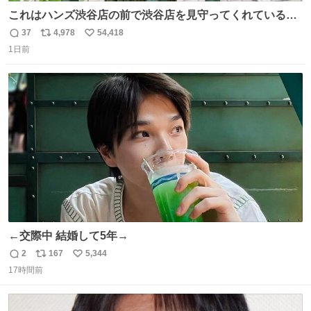
これはハンズ渋谷店の前で渋谷店を見守ってくれている
「くつろ木」。
37
4,978
54,418
返
リ
い
1日前
信
ポ
い
数
ス
ね
ト
数
数
←交際中 結婚して5年→
2
167
5,344
返
リ
い
17時間前
信
ポ
い
数
ス
ね
ト
数