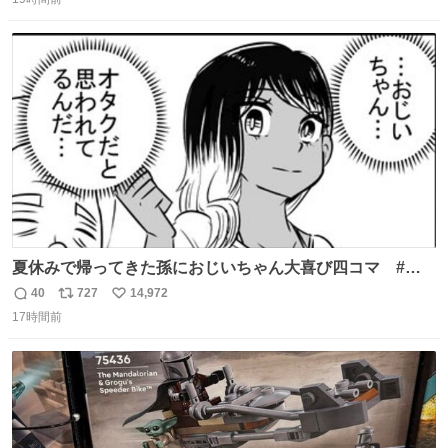
信
ポ
い
ニング #当時 #廃車 #勿体無い
数
ス
ね
ト
数
数
夏休みで帰ってきた孫におじいちゃん大喜び四コマ #四
コマ漫画 #Web漫画 #漫画が読めるハッシュタグ
40
727
14,972
返
リ
い
17時間前
信
ポ
い
数
ス
ね
ト
数
数