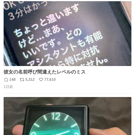
ジまで頑張ってきたその身体も風花の意思も大切にしてい
ト
数
数
くよ #徳山動物園
彼女の名前呼び間違えたレベルのミス
148
5,312
77,610
返
リ
い
1日前
信
ポ
い
数
ス
ね
ト
数
数