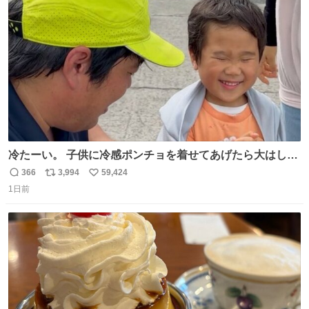
ト
数
数
冷たーい。 子供に冷感ポンチョを着せてあげたら大はしゃ
ぎで喜んでくれました。 こんな素敵な代物を提供してくれ
366
3,994
59,424
返
リ
い
た山口県の恩師に感謝。
1日前
信
ポ
い
数
ス
ね
ト
数
数