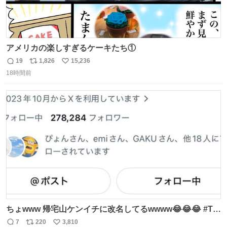
アメリカの楽しすぎるケーキたち①
19
1,826
15,236
返
リ
い
18時間前
信
ポ
い
数
ス
ね
ト
数
数
ちょwww 帰宅山ケンイチに改名してるwwww😂😂😂 #Tシ
ャツが乾くまで #松山ケンイチ
7
220
3,810
返
リ
い