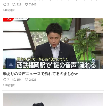
2
318
7,646
返
リ
い
14時間前
信
ポ
い
数
ス
ね
ト
数
数
動ありの音声ニュースで流れてるのまじかw
7
154
2,028
返
リ
い
11時間前
信
ポ
い
数
ス
ね
ト
数
数