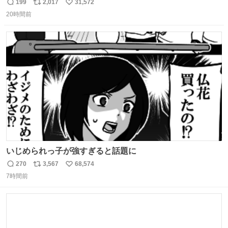
的な演技が毎回シンドい。
199
2,017
31,572
返
リ
い
20時間前
信
ポ
い
数
ス
ね
ト
数
数
いじめられっ子が強すぎると話題に
270
3,567
68,574
返
リ
い
7時間前
信
ポ
い
数
ス
ね
ト
数
数