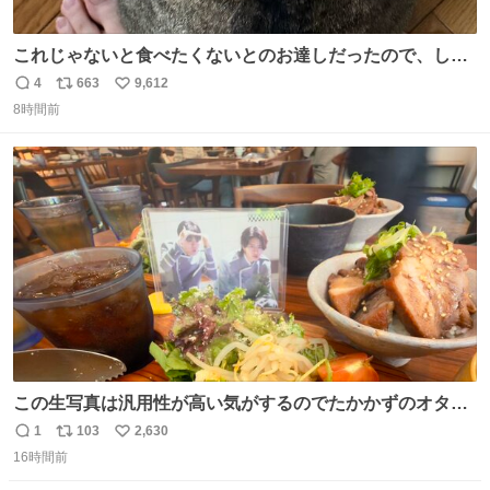
これじゃないと食べたくないとのお達しだったので、しっ
ぽ置き場係になっている
4
663
9,612
返
リ
い
8時間前
信
ポ
い
数
ス
ね
ト
数
数
この生写真は汎用性が高い気がするのでたかかずのオタク
は絶対買った方が良いw
1
103
2,630
返
リ
い
16時間前
信
ポ
い
数
ス
ね