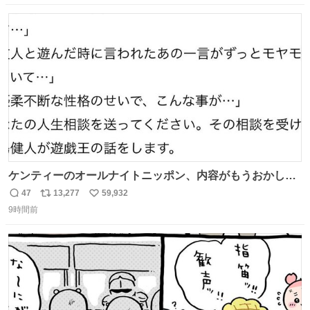
紹介します。 引き続き、早期復旧に向けて着実に工事を進
数
ス
ね
めてまいります。 #NEXCO西日本 #熊本地震
ト
数
数
ケンティーのオールナイトニッポン、内容がもうおかしい
#中島健人ANN
47
13,277
59,932
返
リ
い
9時間前
信
ポ
い
数
ス
ね
ト
数
数