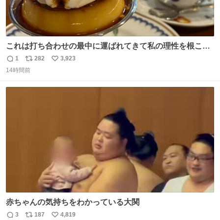
これは打ち合わせの最中に運ばれてきて私の理性を根こそ
ぎ奪い去ったプリンの写真です。
1
282
3,923
返
リ
い
14時間前
信
ポ
い
数
ス
ね
ト
数
数
赤ちゃんの気持ちをわかっている大関
3
187
4,819
返
リ
い