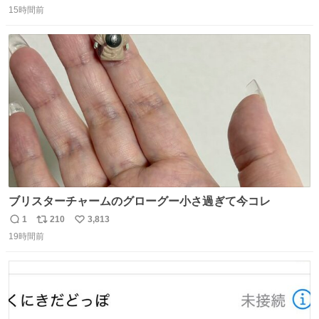
15時間前
信
ポ
い
数
ス
ね
ト
数
数
ブリスターチャームのグローグー小さ過ぎて今コレ
1
210
3,813
返
リ
い
19時間前
信
ポ
い
数
ス
ね
ト
数
数