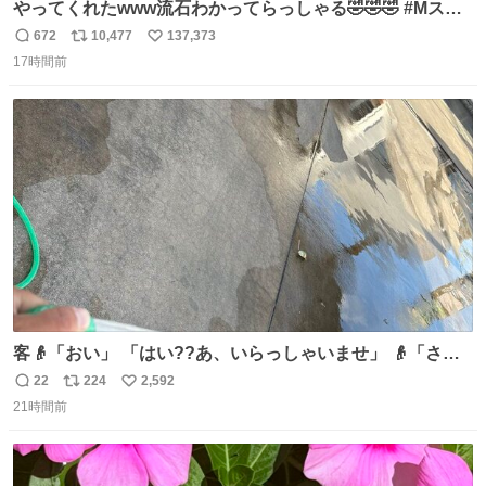
やってくれたwww流石わかってらっしゃる🤣🤣🤣 #Mステ
#西川貴教
672
10,477
137,373
返
リ
い
17時間前
信
ポ
い
数
ス
ね
ト
数
数
客👴「おい」 「はい??あ、いらっしゃいませ」 👴「さっ
きからずっと水出しっぱなしでもったいないだろ」 「静電
22
224
2,592
返
リ
い
気を逃がし、熱くなった地面の温度を下げ、引火事故の防
21時間前
信
ポ
い
止の為必要な作業です」 👴「水不足の昨今にもったいない
数
ス
ね
ことをするな!!」 それでは歌います、聞いてください 「井
ト
数
数
戸水」