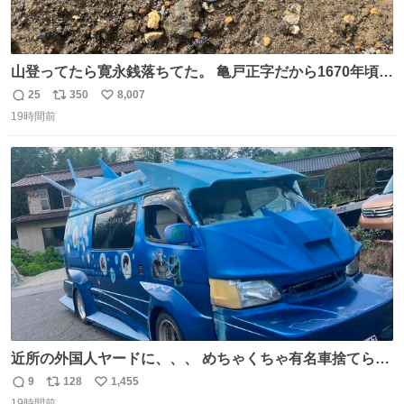
山登ってたら寛永銭落ちてた。 亀戸正字だから1670年頃に
鋳造されたもの。
25
350
8,007
返
リ
い
19時間前
信
ポ
い
数
ス
ね
ト
数
数
近所の外国人ヤードに、、、 めちゃくちゃ有名車捨てられ
てました😭 外装ぼろぼろだし、、 中も何にも残ってない
9
128
1,455
返
リ
い
し、、 可哀想に😢😢 今まで数十年お疲れ様でした、、 #バ
19時間前