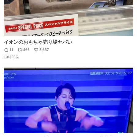
イオンのおもちゃ売り場ヤバい
11
466
5,687
返
リ
い
19時間前
信
ポ
い
数
ス
ね
ト
数
数