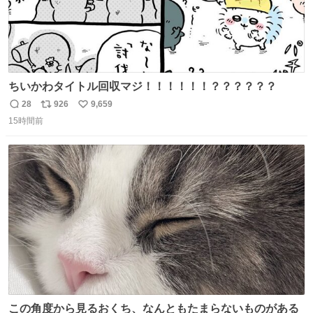
ちいかわタイトル回収マジ！！！！！！？？？？？？
28
926
9,659
返
リ
い
15時間前
信
ポ
い
数
ス
ね
ト
数
数
この角度から見るおくち、なんともたまらないものがある