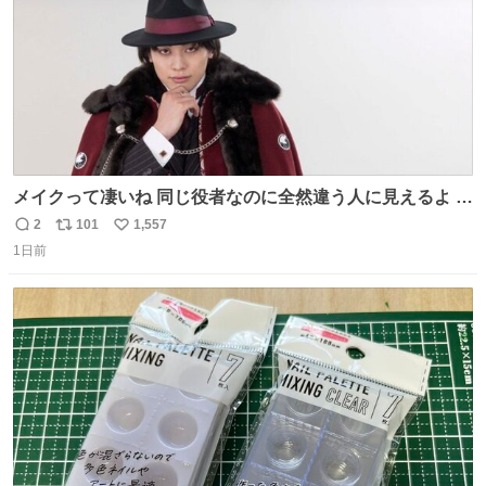
メイクって凄いね 同じ役者なのに全然違う人に見えるよ #
仮面ライダーマイス #ブルーロック
2
101
1,557
返
リ
い
1日前
信
ポ
い
数
ス
ね
ト
数
数