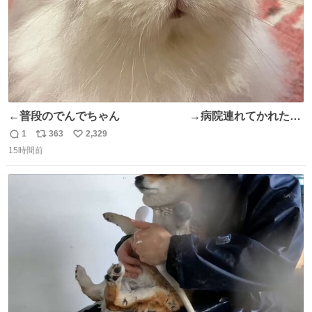
←普段のでんでちゃん →病院連れてかれたで
んちゃん
1
363
2,329
返
リ
い
15時間前
信
ポ
い
数
ス
ね
ト
数
数